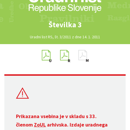
Številka 3
Uradni list RS, št. 3/2011 z dne 14. 1. 2011
Prikazana vsebina je v skladu s 33.
členom
ZoUL
arhivska. Izdaje uradnega