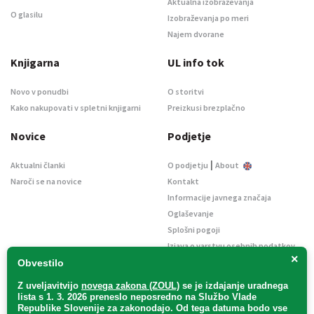
Aktualna izobraževanja
O glasilu
Izobraževanja po meri
Najem dvorane
Knjigarna
UL info tok
Novo v ponudbi
O storitvi
Kako nakupovati v spletni knjigarni
Preizkusi brezplačno
Novice
Podjetje
|
Aktualni članki
O podjetju
About
Naroči se na novice
Kontakt
Informacije javnega značaja
Oglaševanje
Splošni pogoji
Izjava o varstvu osebnih podatkov
×
E-dražbe
Obvestilo
Z uveljavitvijo
novega zakona (ZOUL)
se je
izdajanje uradnega
lista s 1. 3. 2026 preneslo
neposredno
na Službo Vlade
Republike Slovenije za zakonodajo
. Od tega datuma bodo vse