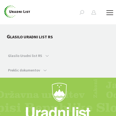
G
LASILO URADNI LIST RS
Glasilo Uradni list RS
Preklic dokumentov