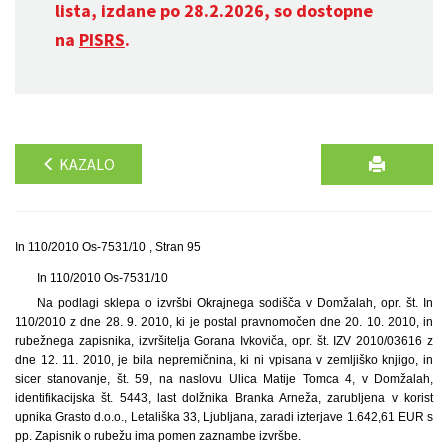
lista, izdane po 28.2.2026, so dostopne
na
PISRS
.
KAZALO
In 110/2010 Os-7531/10 , Stran 95
In 110/2010 Os-7531/10
Na podlagi sklepa o izvršbi Okrajnega sodišča v Domžalah, opr. št. In
110/2010 z dne 28. 9. 2010, ki je postal pravnomočen dne 20. 10. 2010, in
rubežnega zapisnika, izvršitelja Gorana Ivkoviča, opr. št. IZV 2010/03616 z
dne 12. 11. 2010, je bila nepremičnina, ki ni vpisana v zemljiško knjigo, in
sicer stanovanje, št. 59, na naslovu Ulica Matije Tomca 4, v Domžalah,
identifikacijska št. 5443, last dolžnika Branka Arneža, zarubljena v korist
upnika Grasto d.o.o., Letališka 33, Ljubljana, zaradi izterjave 1.642,61 EUR s
pp. Zapisnik o rubežu ima pomen zaznambe izvršbe.