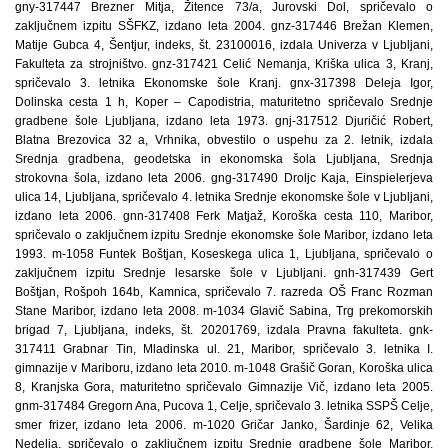
gny-317447 Brezner Mitja, Žitence 73/a, Jurovski Dol, spričevalo o
zaključnem izpitu SŠFKZ, izdano leta 2004. gnz-317446 Brežan Klemen,
Matije Gubca 4, Šentjur, indeks, št. 23100016, izdala Univerza v Ljubljani,
Fakulteta za strojništvo. gnz-317421 Celić Nemanja, Kriška ulica 3, Kranj,
spričevalo 3. letnika Ekonomske šole Kranj. gnx-317398 Deleja Igor,
Dolinska cesta 1 h, Koper – Capodistria, maturitetno spričevalo Srednje
gradbene šole Ljubljana, izdano leta 1973. gnj-317512 Djuričić Robert,
Blatna Brezovica 32 a, Vrhnika, obvestilo o uspehu za 2. letnik, izdala
Srednja gradbena, geodetska in ekonomska šola Ljubljana, Srednja
strokovna šola, izdano leta 2006. gng-317490 Droljc Kaja, Einspielerjeva
ulica 14, Ljubljana, spričevalo 4. letnika Srednje ekonomske šole v Ljubljani,
izdano leta 2006. gnn-317408 Ferk Matjaž, Koroška cesta 110, Maribor,
spričevalo o zaključnem izpitu Srednje ekonomske šole Maribor, izdano leta
1993. m-1058 Funtek Boštjan, Koseskega ulica 1, Ljubljana, spričevalo o
zaključnem izpitu Srednje lesarske šole v Ljubljani. gnh-317439 Gert
Boštjan, Rošpoh 164b, Kamnica, spričevalo 7. razreda OŠ Franc Rozman
Stane Maribor, izdano leta 2008. m-1034 Glavič Sabina, Trg prekomorskih
brigad 7, Ljubljana, indeks, št. 20201769, izdala Pravna fakulteta. gnk-
317411 Grabnar Tin, Mladinska ul. 21, Maribor, spričevalo 3. letnika I.
gimnazije v Mariboru, izdano leta 2010. m-1048 Grašič Goran, Koroška ulica
8, Kranjska Gora, maturitetno spričevalo Gimnazije Vič, izdano leta 2005.
gnm-317484 Gregorn Ana, Pucova 1, Celje, spričevalo 3. letnika SSPŠ Celje,
smer frizer, izdano leta 2006. m-1020 Gričar Janko, Šardinje 62, Velika
Nedelja, spričevalo o zaključnem izpitu Srednje gradbene šole Maribor,