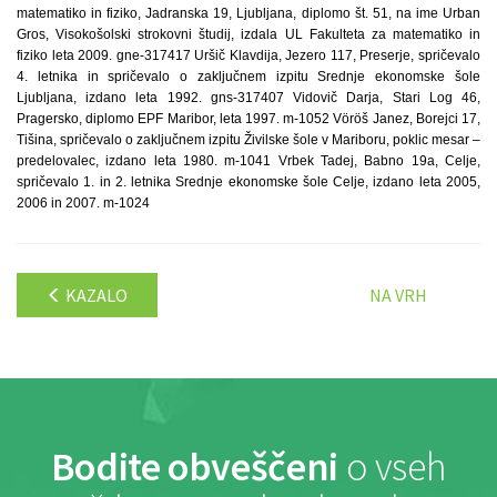
matematiko in fiziko, Jadranska 19, Ljubljana, diplomo št. 51, na ime Urban
Gros, Visokošolski strokovni študij, izdala UL Fakulteta za matematiko in
fiziko leta 2009. gne-317417 Uršič Klavdija, Jezero 117, Preserje, spričevalo
4. letnika in spričevalo o zaključnem izpitu Srednje ekonomske šole
Ljubljana, izdano leta 1992. gns-317407 Vidovič Darja, Stari Log 46,
Pragersko, diplomo EPF Maribor, leta 1997. m-1052 Vöröš Janez, Borejci 17,
Tišina, spričevalo o zaključnem izpitu Živilske šole v Mariboru, poklic mesar –
predelovalec, izdano leta 1980. m-1041 Vrbek Tadej, Babno 19a, Celje,
spričevalo 1. in 2. letnika Srednje ekonomske šole Celje, izdano leta 2005,
2006 in 2007. m-1024
KAZALO
NA VRH
Bodite obveščeni
o vseh