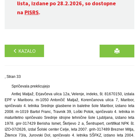
lista, izdane po 28.2.2026, so dostopne
na
PISRS
.
KAZALO
, Stran 33
Spričevala preklicujejo
Antlej Matjaž, Erjavčeva ulica 12a, Velenje, indeks, št. 81670150, izdala
EPF v Mariboru. m-1050 Antončič Matjaž, Korenčanova ulica 7, Maribor,
spričevalo 4. letnika Srednje glasbene in baletne šole Maribor, izdano leta
2008. m-1019 Bartol Franc, Travnik 39, Loški Potok, spričevalo 4. letnika in
maturitetno spričevalo Srednje strojne tehnične šole Ljubljana, izdano leta
1978. gnr-317429 Berisha Ismet, Škrljevo 2 a, Šentrupert, certifikat NPK št.
IZO-07/2626, izdal Šolski center Celje, leta 2007. gnh-317489 Brezner Mitja,
Žitence 73/a, Jurovski Dol, spričevalo 4. letnika SŠFKZ, izdano leta 2004.