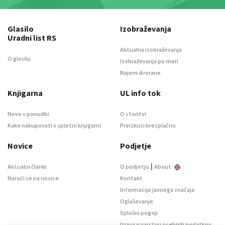
Glasilo
Izobraževanja
Uradni list RS
Aktualna izobraževanja
O glasilu
Izobraževanja po meri
Najem dvorane
Knjigarna
UL info tok
Novo v ponudbi
O storitvi
Kako nakupovati v spletni knjigarni
Preizkusi brezplačno
Novice
Podjetje
|
Aktualni članki
O podjetju
About
Naroči se na novice
Kontakt
Informacije javnega značaja
Oglaševanje
Splošni pogoji
Izjava o varstvu osebnih podatkov