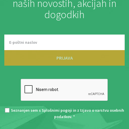
naših novostih, akcijah in
dogodkih
PRIJAVA
Seznanjen sem s
Splošnimi pogoji
in z
Izjavo o varstvu osebnih
podatkov
. *