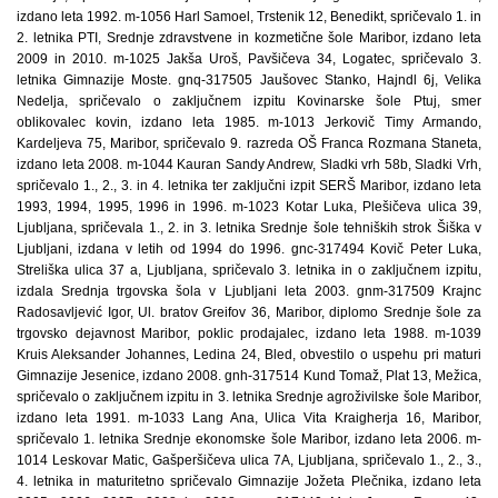
izdano leta 1992. m-1056 Harl Samoel, Trstenik 12, Benedikt, spričevalo 1. in
2. letnika PTI, Srednje zdravstvene in kozmetične šole Maribor, izdano leta
2009 in 2010. m-1025 Jakša Uroš, Pavšičeva 34, Logatec, spričevalo 3.
letnika Gimnazije Moste. gnq-317505 Jaušovec Stanko, Hajndl 6j, Velika
Nedelja, spričevalo o zaključnem izpitu Kovinarske šole Ptuj, smer
oblikovalec kovin, izdano leta 1985. m-1013 Jerkovič Timy Armando,
Kardeljeva 75, Maribor, spričevalo 9. razreda OŠ Franca Rozmana Staneta,
izdano leta 2008. m-1044 Kauran Sandy Andrew, Sladki vrh 58b, Sladki Vrh,
spričevalo 1., 2., 3. in 4. letnika ter zaključni izpit SERŠ Maribor, izdano leta
1993, 1994, 1995, 1996 in 1996. m-1023 Kotar Luka, Plešičeva ulica 39,
Ljubljana, spričevala 1., 2. in 3. letnika Srednje šole tehniških strok Šiška v
Ljubljani, izdana v letih od 1994 do 1996. gnc-317494 Kovič Peter Luka,
Streliška ulica 37 a, Ljubljana, spričevalo 3. letnika in o zaključnem izpitu,
izdala Srednja trgovska šola v Ljubljani leta 2003. gnm-317509 Krajnc
Radosavljević Igor, Ul. bratov Greifov 36, Maribor, diplomo Srednje šole za
trgovsko dejavnost Maribor, poklic prodajalec, izdano leta 1988. m-1039
Kruis Aleksander Johannes, Ledina 24, Bled, obvestilo o uspehu pri maturi
Gimnazije Jesenice, izdano 2008. gnh-317514 Kund Tomaž, Plat 13, Mežica,
spričevalo o zaključnem izpitu in 3. letnika Srednje agroživilske šole Maribor,
izdano leta 1991. m-1033 Lang Ana, Ulica Vita Kraigherja 16, Maribor,
spričevalo 1. letnika Srednje ekonomske šole Maribor, izdano leta 2006. m-
1014 Leskovar Matic, Gašperšičeva ulica 7A, Ljubljana, spričevalo 1., 2., 3.,
4. letnika in maturitetno spričevalo Gimnazije Jožeta Plečnika, izdano leta