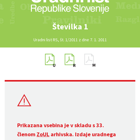
Številka 1
Uradni list RS, št. 1/2011 z dne 7. 1. 2011
Prikazana vsebina je v skladu s 33.
členom
ZoUL
arhivska. Izdaje uradnega