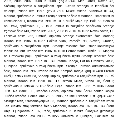
2005, 2006, 2007, 2008 in 2008. gng-317440 Meh Janez, Ravne 42,
Šoštanj, spričevalo o zaključnem izpitu Centra srednjih in tehniških šol
Velenje, izdano leta 1997. gnv-317500 Mikec Milena, Vrablova ul. 44,
Maribor, spričevalo 2. letnika Srednje tekstilne šole v Mariboru, smer tekstilni
konfekcionar II, izdano leta 1991. m-1016 Mušič Maja, Sp. Boč. 53, Selnica
ob Dravi, spričevalo 1., 2. in 3. letnika in zaključno spričevalo Srednje
trgovske šole MB, izdano leta 2007, 2008 in 2010. m-1022 Novak Anton, Ul.
Lackova cesta 262, Limbuš, diplomo Srednje ekonomske šole Maribor,
izdana leta 1986. m-1037 Pačnik Vida, Pameče 98, Slovenj Gradec,
spričevalo o zaključnem izpitu Srednje tekstilne šole, smer konfekcijski
tehnik, na Muti, izdano leta 1986. m-1018 Pernat Marko, Trniče 80, Marjeta
na Dravskem polju, spričevalo o zaključnem izpitu Srednje lesarske šole
Maribor, izdano leta 1997. m-1042 Pflaum Tadeja, Pot na Drenikov vrh 8,
Ljubljana, spričevalo o zaključnem izpitu Srednje upravno administrativne
šole, izdano leta 1997, izdano na ime Kompoš Tadeja. gnq-317480 Premzl
Uroš, Cesta k Dravi 6a, Spodnji Duplek, spričevalo o zaključnem izpitu SERŠ
Maribor, izdano leta 1998. m-1017 Rkman Milan, Vrbno 18, Šentjur,
spričevalo 3. letnika SFTSP šole Celje, izdano leta 1966. m-1036 Sadar
Justi, Na klancu 11, Ivančna Gorica, diplomo izdal Šolski center Josipa
Jurčiča Ivančna Gorica, dne 25. 6. 1986, na ime Ostanek Justi. gnj-317487
Sisinger Ivan, Strossmayerjeva 33, Maribor, spričevalo o zaključnem izpitu
Teh. elektro. stroj. tekstilne šole v Mariboru, izdano leta 1975. m-1047 Štern
Anja, Ljubljanska c. 16, Rače, spričevalo 2. letnika Škofijske gimnazije
Maribor, izdano leta 2008. m-1055 Univerza v Ljubljani, Fakulteta za