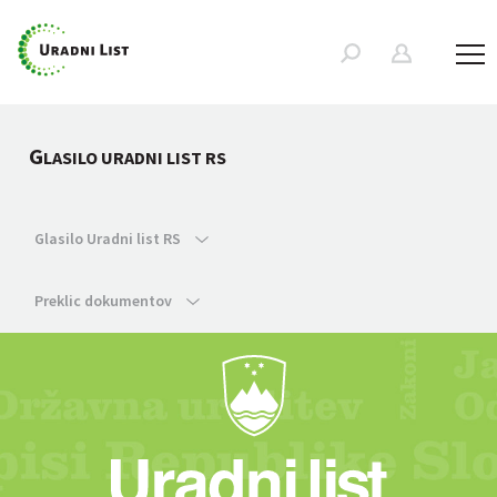
G
LASILO URADNI LIST RS
Glasilo Uradni list RS
Preklic dokumentov