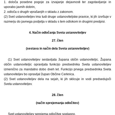
1. določa posebne pogoje za izvajanje dejavnosti ter zagotavljanje in
uporabo javnih dobrin,
2. odloča o drugih vprašanjih v skladu z zakonom.
(2) Svet ustanoviteljev ima tudi druge ustanoviteljske pravice, ki jih izvršuje v
razmerju do javnega podjetja v skladu s tem odlokom in drugimi predpisi.
4. Način odločanja Sveta ustanoviteljev
27. člen
(sestava in način dela Sveta ustanoviteljev)
(1) Svet ustanoviteljev sestavljata župana občin ustanoviteljic. Župana
občin ustanoviteljic opravljata funkcijo predsednika Sveta ustanoviteljev
izmenično za mandatno dobo dveh let. Funkcijo prvega predsednika Sveta
ustanoviteljev bo opravljal župan Občine Cerknica.
(2) Svet ustanoviteljev dela na sejah, ki jih sklicuje in vodi predsedujoči
Sveta ustanoviteljev.
28. člen
(način sprejemanja odločitev)
Svet ustanoviteljev sprejema odločitve soglasno.