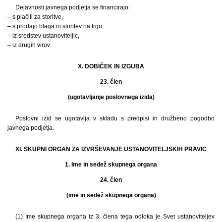
Dejavnosti javnega podjetja se financirajo:
– s plačili za storitve,
– s prodajo blaga in storitev na trgu,
– iz sredstev ustanoviteljic,
– iz drugih virov.
X. DOBIČEK IN IZGUBA
23. člen
(ugotavljanje poslovnega izida)
Poslovni izid se ugotavlja v skladu s predpisi in družbeno pogodbo
javnega podjetja.
XI. SKUPNI ORGAN ZA IZVRŠEVANJE USTANOVITELJSKIH PRAVIC
1. Ime in sedež skupnega organa
24. člen
(ime in sedež skupnega organa)
(1) Ime skupnega organa iz 3. člena tega odloka je Svet ustanoviteljev