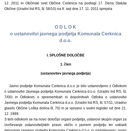
12. 2011 in Občinski svet Občine Cerknica na podlagi 17. člena Statuta
Občine (Uradni list RS, št. 58/10) na 8. seji dne 17. 11. 2011 sprejela
O D L O K
o ustanovitvi javnega podjetja Komunala Cerknica
d.o.o.
I. SPLOŠNE DOLOČBE
1. člen
(ustanovitev javnega podjetja)
Javno podjetje Komunala Cerknica d.o.o. je bilo ustanovljeno z Odlokom
o ustanovitvi Javnega podjetja Komunala Cerknica d.o.o. (Uradni list RS, št.
7/00) in Odlokom o spremembah in dopolnitvah Odloka o ustanovitvi
Javnega podjetja Komunala Cerknica d.o.o. (Uradni list RS, št. 57/11, Uradno
glasilo Občine Loška dolina št. 70) in je vpisano v sodni register od dne 21.
12. 1989.
S tem odlokom se na novo določijo organi podjetja, ustanovi skupni organ za
izvrševanje ustanoviteljskih pravic občin v javnem podjetju ter uskladi
delovanje javnega podjetja Komunala Cerknica d.o.o. (v nadaljevanju: javno