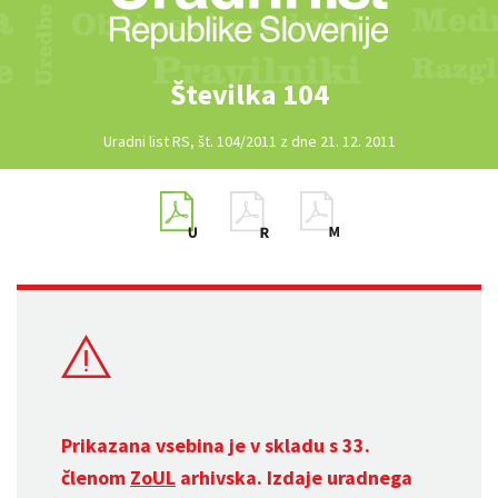
Številka 104
Uradni list RS, št. 104/2011 z dne 21. 12. 2011
Prikazana vsebina je v skladu s 33.
členom
ZoUL
arhivska. Izdaje uradnega