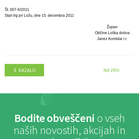
Št. 007-6/2011
Stari trg pri Ložu, dne 15. decembra 2011
Župan
Občine Loška dolina
Janez Komidar l.r.
KAZALO
NA VRH
Bodite obveščeni
o vseh
naših novostih, akcijah in