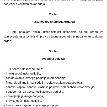
podjetje) z veljavno zakonodajo.
2. člen
(ustanovitev skupnega organa)
S tem odlokom občini ustanoviteljici ustanovita skupni organ za
izvrševanje ustanoviteljskih pravic v javnem podjetju (v nadaljevanju: skupni
organ).
3. člen
(vsebina odloka)
(1) S tem odlokom se ureja:
– ime in sedež ustanoviteljic,
– čas delovanja javnega podjetja in prenehanje,
– firma, skrajšana firma, sedež in dejavnost javnega podjetja,
– osnovni kapital, osnovni vložki in poslovni deleži občin ustanoviteljic,
– odgovornost za obveznosti javnega podjetja,
– upravljanje javnega podjetja,
– pravice občin ustanoviteljic,
– financiranje dejavnosti javnega podjetja,