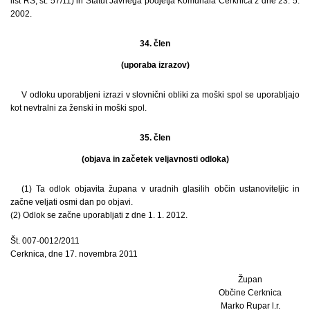
list RS, št. 57/11) in Statut Javnega podjetja Komunala Cerknica z dne 23. 5.
2002.
34. člen
(uporaba izrazov)
V odloku uporabljeni izrazi v slovnični obliki za moški spol se uporabljajo
kot nevtralni za ženski in moški spol.
35. člen
(objava in začetek veljavnosti odloka)
(1) Ta odlok objavita župana v uradnih glasilih občin ustanoviteljic in
začne veljati osmi dan po objavi.
(2) Odlok se začne uporabljati z dne 1. 1. 2012.
Št. 007-0012/2011
Cerknica, dne 17. novembra 2011
Župan
Občine Cerknica
Marko Rupar l.r.