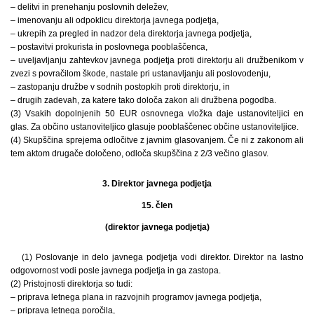
– delitvi in prenehanju poslovnih deležev,
– imenovanju ali odpoklicu direktorja javnega podjetja,
– ukrepih za pregled in nadzor dela direktorja javnega podjetja,
– postavitvi prokurista in poslovnega pooblaščenca,
– uveljavljanju zahtevkov javnega podjetja proti direktorju ali družbenikom v
zvezi s povračilom škode, nastale pri ustanavljanju ali poslovodenju,
– zastopanju družbe v sodnih postopkih proti direktorju, in
– drugih zadevah, za katere tako določa zakon ali družbena pogodba.
(3) Vsakih dopolnjenih 50 EUR osnovnega vložka daje ustanoviteljici en
glas. Za občino ustanoviteljico glasuje pooblaščenec občine ustanoviteljice.
(4) Skupščina sprejema odločitve z javnim glasovanjem. Če ni z zakonom ali
tem aktom drugače določeno, odloča skupščina z 2/3 večino glasov.
3. Direktor javnega podjetja
15. člen
(direktor javnega podjetja)
(1) Poslovanje in delo javnega podjetja vodi direktor. Direktor na lastno
odgovornost vodi posle javnega podjetja in ga zastopa.
(2) Pristojnosti direktorja so tudi:
– priprava letnega plana in razvojnih programov javnega podjetja,
– priprava letnega poročila,