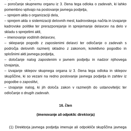
– poročanje skupnemu organu iz 3. člena tega odloka o zadevah, ki lahko
pomembno vplivajo na poslovanje javnega podjetja,
– sprejem akta o organizaciji dela,
– sprejem akta o sistemizaciji delovnih mest, kadrovskega načrta in izvajanje
kadrovske politike ter prerazporejanje in sprejemanje delavcev na delo v
skladu s sprejetimi akti,
– imenovanje vodilnih delavcev,
– sklepanje pogodb z zaposlenimi delavci ter odločanje o zadevah s
področja delovnih razmerij skladno z zakonom, kolektivno pogodbo in
splošnimi akti javnega podjetja,
– določanje nalog zaposlenim v javnem podjetju in nadzor njihovega
izvajanja,
– izvajanje sklepov skupnega organa iz 3. člena tega odloka in sklepov
skupščine, ki so vezani na redno poslovanje javnega podjetja in zahtev iz
pogodbe o zaposlitvi,
– izvajanje nalog, ki jih določa zakon v razmerjih do ustanoviteljic ter
odločanje o drugih zadevah.
16. člen
(imenovanje ali odpoklic direktorja)
(1) Direktorja javnega podjetja imenuje ali odpokliče skupščina javnega