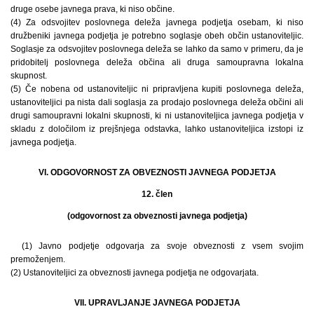
druge osebe javnega prava, ki niso občine.
(4) Za odsvojitev poslovnega deleža javnega podjetja osebam, ki niso
družbeniki javnega podjetja je potrebno soglasje obeh občin ustanoviteljic.
Soglasje za odsvojitev poslovnega deleža se lahko da samo v primeru, da je
pridobitelj poslovnega deleža občina ali druga samoupravna lokalna
skupnost.
(5) Če nobena od ustanoviteljic ni pripravljena kupiti poslovnega deleža,
ustanoviteljici pa nista dali soglasja za prodajo poslovnega deleža občini ali
drugi samoupravni lokalni skupnosti, ki ni ustanoviteljica javnega podjetja v
skladu z določilom iz prejšnjega odstavka, lahko ustanoviteljica izstopi iz
javnega podjetja.
VI. ODGOVORNOST ZA OBVEZNOSTI JAVNEGA PODJETJA
12. člen
(odgovornost za obveznosti javnega podjetja)
(1) Javno podjetje odgovarja za svoje obveznosti z vsem svojim
premoženjem.
(2) Ustanoviteljici za obveznosti javnega podjetja ne odgovarjata.
VII. UPRAVLJANJE JAVNEGA PODJETJA