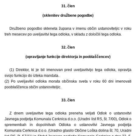
31. člen
(sklenitev družbene pogodbe)
Družbeno pogodbo skleneta župana v imenu občin ustanoviteljic v roku
treh mesecev po uveljavitvi tega odloka, v skladu z določili tega odloka.
32. člen
(opravljanje funkcije direktorja in pooblaščencev)
(1) Direktor, ki je bil imenovan pred uveljavitvijo tega odloka, opravlja
svojo funkcijo do izteka mandata.
(2) Po uveljavitvi odloka morata občinska sveta v roku 60 dni imenovati
pooblaščenca občin ustanoviteljic.
33. člen
Z dnem uveljavitve tega odloka preneha veljati Odlok o ustanovitvi
Javnega podjetja Komunala Cerknica d.o.o. (Uradni list RS, št. 7/00), Odlok o
spremembah in dopolnitvah Odloka o ustanovitvi Javnega podjetja
Komunala Cerknica d.o.o. (Uradno glasilo Občine Loška dolina št. 70, Uradni