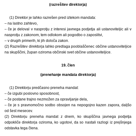
(razrešitev direktorja)
(1) Direktor je lahko razrešen pred iztekom mandata:
– na lastno zahtevo,
– če je deloval v nasprotju z interesi javnega podjetja ali ustanoviteljic ali v
nasprotju z zakonom, tem odlokom ali pogodbo o zaposlitvi,
– v drugih primerih, ki jih določa zakon.
(2) Razrešitev direktorja lahko predlaga pooblaščenec občine ustanoviteljice
na skupščini, župan oziroma občinski svet občine ustanoviteljice.
19. člen
(prenehanje mandata direktorja)
(1) Direktorju predčasno preneha mandat:
– če izgubi poslovno sposobnost,
– če postane trajno nezmožen za opravljanje dela,
– če je s pravnomočno sodbo obsojen na nepogojno kazen zapora, daljšo
od šest mesecev.
(2) Direktorju preneha mandat z dnem, ko skupščina javnega podjetja
odpokliče direktorja oziroma, ko ugotovi, da so nastali razlogi iz prejšnjega
odstavka tega člena.