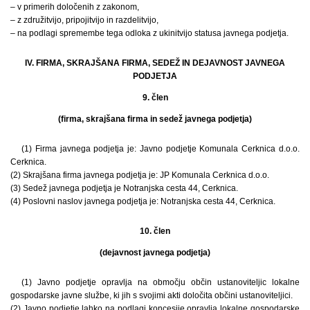
– v primerih določenih z zakonom,
– z združitvijo, pripojitvijo in razdelitvijo,
– na podlagi spremembe tega odloka z ukinitvijo statusa javnega podjetja.
IV. FIRMA, SKRAJŠANA FIRMA, SEDEŽ IN DEJAVNOST JAVNEGA
PODJETJA
9. člen
(firma, skrajšana firma in sedež javnega podjetja)
(1) Firma javnega podjetja je: Javno podjetje Komunala Cerknica d.o.o.
Cerknica.
(2) Skrajšana firma javnega podjetja je: JP Komunala Cerknica d.o.o.
(3) Sedež javnega podjetja je Notranjska cesta 44, Cerknica.
(4) Poslovni naslov javnega podjetja je: Notranjska cesta 44, Cerknica.
10. člen
(dejavnost javnega podjetja)
(1) Javno podjetje opravlja na območju občin ustanoviteljic lokalne
gospodarske javne službe, ki jih s svojimi akti določita občini ustanoviteljici.
(2) Javno podjetje lahko na podlagi koncesije opravlja lokalne gospodarske