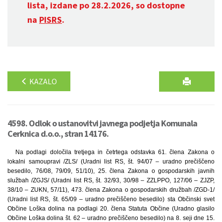
lista, izdane po 28.2.2026, so dostopne
na
PISRS
.
KAZALO
4598. Odlok o ustanovitvi javnega podjetja Komunala
Cerknica d.o.o., stran 14176.
Na podlagi določila tretjega in četrtega odstavka 61. člena Zakona o
lokalni samoupravi /ZLS/ (Uradni list RS, št. 94/07 – uradno prečiščeno
besedilo, 76/08, 79/09, 51/10), 25. člena Zakona o gospodarskih javnih
službah /ZGJS/ (Uradni list RS, št. 32/93, 30/98 – ZZLPPO, 127/06 – ZJZP,
38/10 – ZUKN, 57/11), 473. člena Zakona o gospodarskih družbah /ZGD-1/
(Uradni list RS, št. 65/09 – uradno prečiščeno besedilo) sta Občinski svet
Občine Loška dolina na podlagi 20. člena Statuta Občine (Uradno glasilo
Občine Loška dolina št. 62 – uradno prečiščeno besedilo) na 8. seji dne 15.