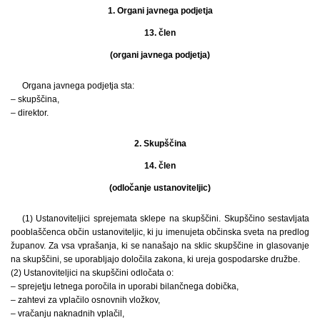
1. Organi javnega podjetja
13. člen
(organi javnega podjetja)
Organa javnega podjetja sta:
– skupščina,
– direktor.
2. Skupščina
14. člen
(odločanje ustanoviteljic)
(1) Ustanoviteljici sprejemata sklepe na skupščini. Skupščino sestavljata
pooblaščenca občin ustanoviteljic, ki ju imenujeta občinska sveta na predlog
županov. Za vsa vprašanja, ki se nanašajo na sklic skupščine in glasovanje
na skupščini, se uporabljajo določila zakona, ki ureja gospodarske družbe.
(2) Ustanoviteljici na skupščini odločata o:
– sprejetju letnega poročila in uporabi bilančnega dobička,
– zahtevi za vplačilo osnovnih vložkov,
– vračanju naknadnih vplačil,