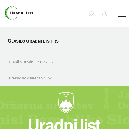
G
LASILO URADNI LIST RS
Glasilo Uradni list RS
Preklic dokumentov