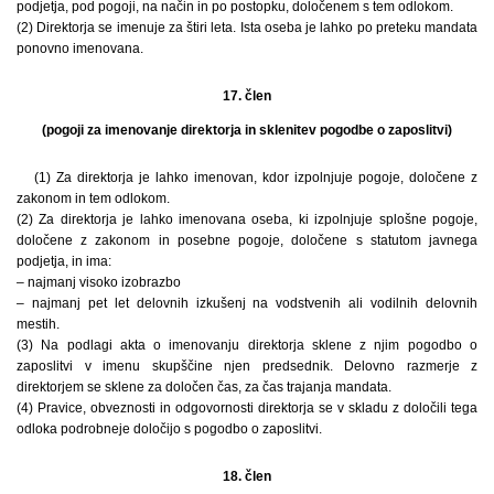
podjetja, pod pogoji, na način in po postopku, določenem s tem odlokom.
(2) Direktorja se imenuje za štiri leta. Ista oseba je lahko po preteku mandata
ponovno imenovana.
17. člen
(pogoji za imenovanje direktorja in sklenitev pogodbe o zaposlitvi)
(1) Za direktorja je lahko imenovan, kdor izpolnjuje pogoje, določene z
zakonom in tem odlokom.
(2) Za direktorja je lahko imenovana oseba, ki izpolnjuje splošne pogoje,
določene z zakonom in posebne pogoje, določene s statutom javnega
podjetja, in ima:
– najmanj visoko izobrazbo
– najmanj pet let delovnih izkušenj na vodstvenih ali vodilnih delovnih
mestih.
(3) Na podlagi akta o imenovanju direktorja sklene z njim pogodbo o
zaposlitvi v imenu skupščine njen predsednik. Delovno razmerje z
direktorjem se sklene za določen čas, za čas trajanja mandata.
(4) Pravice, obveznosti in odgovornosti direktorja se v skladu z določili tega
odloka podrobneje določijo s pogodbo o zaposlitvi.
18. člen