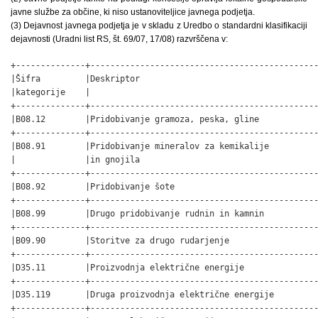
javne službe za občine, ki niso ustanoviteljice javnega podjetja.
(3) Dejavnost javnega podjetja je v skladu z Uredbo o standardni klasifikaciji
dejavnosti (Uradni list RS, št. 69/07, 17/08) razvrščena v:
+--------------+------------------------------------------------+
|Šifra         |Deskriptor                                      |
|kategorije    |                                                |
+--------------+------------------------------------------------+
|B08.12        |Pridobivanje gramoza, peska, gline              |
+--------------+------------------------------------------------+
|B08.91        |Pridobivanje mineralov za kemikalije            |
|              |in gnojila                                      |
+--------------+------------------------------------------------+
|B08.92        |Pridobivanje šote                               |
+--------------+------------------------------------------------+
|B08.99        |Drugo pridobivanje rudnin in kamnin             |
+--------------+------------------------------------------------+
|B09.90        |Storitve za drugo rudarjenje                    |
+--------------+------------------------------------------------+
|D35.11        |Proizvodnja električne energije                 |
+--------------+------------------------------------------------+
|D35.119       |Druga proizvodnja električne energije           |
+--------------+------------------------------------------------+
|D35.12        |Prenos električne energije                      |
+--------------+------------------------------------------------+
|D35.13        |Distribucija električne energije                |
+--------------+------------------------------------------------+
|D35.14        |Trgovanje z električno energijo                 |
+--------------+------------------------------------------------+
|D35.30        |Oskrba s paro in vročo vodo                     |
+--------------+------------------------------------------------+
|E36.00        |Zbiranje, prečiščevanje in distribucija vode    |
+--------------+------------------------------------------------+
|E37.00        |Ravnanje z odplakami                            |
+--------------+------------------------------------------------+
|E38.11        |Zbiranje in odvoz nenevarnih odpadkov           |
+--------------+------------------------------------------------+
|E38.12        |Zbiranje in odvoz nevarnih odpadkov             |
+--------------+------------------------------------------------+
|E38.21        |Ravnanje z nenevarnimi odpadki                  |
+--------------+------------------------------------------------+
|E38.22        |Ravnanje z nevarnimi odpadki                    |
+--------------+------------------------------------------------+
|E38.3         |Pridobivanje sekundarnih surovin                |
+--------------+------------------------------------------------+
|E38.31        |Demontaža odpadnih naprav                       |
+--------------+------------------------------------------------+
|E38.32        |Pridobivanje sekundarnih surovin                |
|              |iz ostankov in odpadkov                         |
+--------------+------------------------------------------------+
|E38.320       |Pridobivanje sekundarnih surovin                |
|              |iz ostankov in odpadkov                         |
+--------------+------------------------------------------------+
|E39.00        |Saniranje okolja in drugo ravnanje              |
|              |z odpadki                                       |
+--------------+------------------------------------------------+
|F41.10        |Organizacija izvedbe stavbnih projektov         |
+--------------+------------------------------------------------+
|F41.20        |Gradnja stanovanjskih in nestanovanjskih stavb  |
+--------------+------------------------------------------------+
|F42.11        |Gradnja cest                                    |
+--------------+------------------------------------------------+
|F42.12        |Gradnja železnic in podzemnih železnic          |
+--------------+------------------------------------------------+
|F42.13        |Gradnja mostov in predorov                      |
+--------------+------------------------------------------------+
|F42.21        |Gradnja objektov oskrbne infrastrukture         |
|              |za tekočine in pline                            |
+--------------+------------------------------------------------+
|F42.22        |Gradnja objektov oskrbne infrastrukture         |
|              |za elektriko in telekomunikacije                |
+--------------+------------------------------------------------+
|F42.91        |Gradnja vodnih objektov                         |
+--------------+------------------------------------------------+
|F42.99        |Gradnja drugih objektov nizke gradnje           |
+--------------+------------------------------------------------+
|F43.11        |Rušenje objektov                                |
+--------------+------------------------------------------------+
|F43.12        |Zemeljska pripravljalna dela                    |
+--------------+------------------------------------------------+
|F43.13        |Testno vrtanje in sondiranje                    |
+--------------+------------------------------------------------+
|F43.21        |Inštaliranje električnih napeljav in naprav     |
+--------------+------------------------------------------------+
|F43.22        |Inštaliranje vodovodnih, plinskih               |
|              |in ogrevalnih napeljav in naprav                |
+--------------+------------------------------------------------+
|F43.29        |Drugo inštaliranje pri gradnjah                 |
+--------------+------------------------------------------------+
|F43.31        |Fasaderska in štukaterska dela                  |
+--------------+------------------------------------------------+
|F43.32        |Vgrajevanje stavbnega pohištva                  |
+--------------+------------------------------------------------+
|F43.33        |Oblaganje tal in sten                           |
+--------------+------------------------------------------------+
|F43.34        |Steklarska in pleskarska dela                   |
+--------------+------------------------------------------------+
|F43.39        |Druga zaključna gradbena dela                   |
+--------------+------------------------------------------------+
|F43.91        |Postavljanje ostrešij in krovska dela           |
+--------------+------------------------------------------------+
|F43.99        |Druga specializirana gradbena dela              |
+--------------+------------------------------------------------+
|G45.20        |Vzdrževanje in popravila motornih vozil         |
+--------------+------------------------------------------------+
|G46.12        |Posredništvo pri prodaji goriv, rud, kovin,     |
|              |tehničnih kemikalij                             |
+--------------+------------------------------------------------+
|G46.13        |Posredništvo pri prodaji lesa in gradbenega     |
|              |materiala                                       |
+--------------+------------------------------------------------+
|G46.72        |Trgovina na debelo s kovinami in rudami         |
+--------------+------------------------------------------------+
|G46.73        |Trgovina na debelo z lesom, gradbenim           |
|              |materialom in sanitarno opremo                  |
+--------------+------------------------------------------------+
|G46.74        |Trgovina na debelo s kovinskimi proizvodi,      |
|              |inštalacijskim materialom, napravami            |
|              |za ogrevanje                                    |
+--------------+------------------------------------------------+
|G46.77        |Trgovina na debelo z ostanki in odpadki         |
+--------------+------------------------------------------------+
|G47.52        |Trgovina na drobno v specializiranih            |
|              |prodajalnah z gradbenim materialom, kovinskimi  |
|              |izdelki, barvami in steklom                     |
+--------------+------------------------------------------------+
|H49.41        |Cestni tovorni promet                           |
+--------------+------------------------------------------------+
|H49.42        |Selitvena dejavnost                             |
+--------------+------------------------------------------------+
|H49.50        |Cevovodni transport                             |
+--------------+------------------------------------------------+
|H52.10        |Skladiščenje                                    |
+--------------+------------------------------------------------+
|H52.21        |Spremljajoče storitvene dejavnosti              |
|              |v kopenskem prometu                             |
+--------------+------------------------------------------------+
|H52.24        |Pretovarjanje                                   |
+--------------+------------------------------------------------+
|J63.99        |Drugo informiranje                              |
+--------------+------------------------------------------------+
|L68.10        |Trgovanje z lastnimi nepremičninami             |
+--------------+------------------------------------------------+
|L68.20        |Oddajanje in obratovanje lastnih ali najetih    |
|              |nepremičnin                                     |
+--------------+------------------------------------------------+
|L68.31        |Posredništvo v prometu z nepremičninami         |
+--------------+------------------------------------------------+
|L68.32     