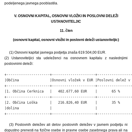
podeljenega javnega pooblastila.
V. OSNOVNI KAPITAL, OSNOVNI VLOŽKI IN POSLOVNI DELEŽI
USTANOVITELJIC
11. člen
(osnovni kapital, osnovni vložki in poslovni deleži ustanoviteljic)
(1) Osnovni kapital javnega podjetja znaša 619.504,00 EUR.
(2) Ustanoviteljici sta udeleženci na osnovnem kapitalu z naslednjimi
poslovnimi deleži:
+---------------------+---------------------+-----------------
|Občina               |Osnovni vložek v EUR |Poslovni delež v 
+---------------------+---------------------+-----------------
|1. Občina Cerknica   |   402.677,60 EUR    |       65 %      
+---------------------+---------------------+-----------------
|2. Občina Loška      |   216.826,40 EUR    |       35 %      
|dolina               |                     |                 
+---------------------+---------------------+----------------
(3) Poslovnih deležev ali delov poslovnih deležev v javnem podjetju ni
dopustno prenesti na fizične osebe in pravne osebe zasebnega prava ali na