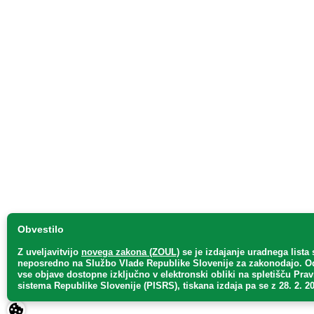
Obvestilo
Z uveljavitvijo
novega zakona (ZOUL)
se je
izdajanje uradnega lista 
neposredno
na Službo Vlade Republike Slovenije za zakonodajo
. O
vse objave dostopne izključno v elektronski obliki na spletišču Pra
sistema Republike Slovenije (PISRS), tiskana izdaja pa se z 28. 2. 20