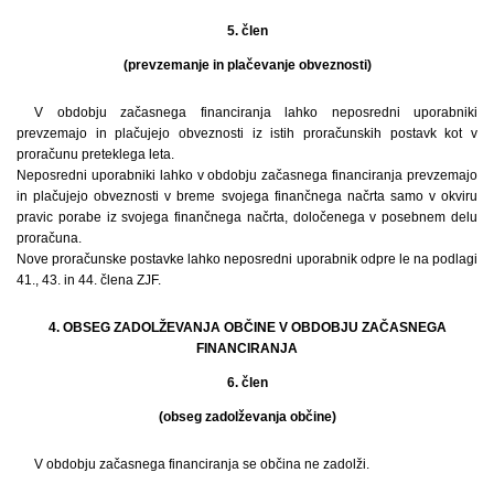
5. člen
(prevzemanje in plačevanje obveznosti)
V obdobju začasnega financiranja lahko neposredni uporabniki
prevzemajo in plačujejo obveznosti iz istih proračunskih postavk kot v
proračunu preteklega leta.
Neposredni uporabniki lahko v obdobju začasnega financiranja prevzemajo
in plačujejo obveznosti v breme svojega finančnega načrta samo v okviru
pravic porabe iz svojega finančnega načrta, določenega v posebnem delu
proračuna.
Nove proračunske postavke lahko neposredni uporabnik odpre le na podlagi
41., 43. in 44. člena ZJF.
4. OBSEG ZADOLŽEVANJA OBČINE V OBDOBJU ZAČASNEGA
FINANCIRANJA
6. člen
(obseg zadolževanja občine)
V obdobju začasnega financiranja se občina ne zadolži.