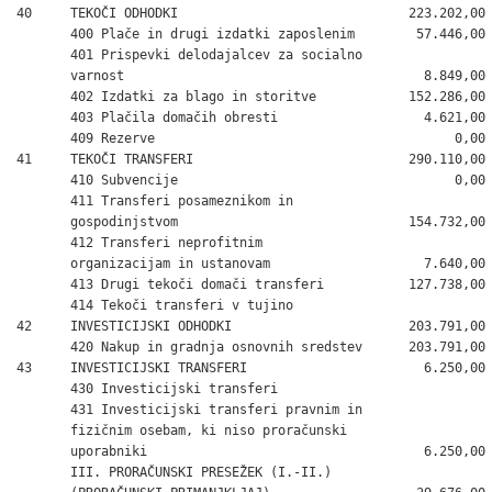
40     TEKOČI ODHODKI                              223.202,00

       400 Plače in drugi izdatki zaposlenim        57.446,00

       401 Prispevki delodajalcev za socialno

       varnost                                       8.849,00

       402 Izdatki za blago in storitve            152.286,00

       403 Plačila domačih obresti                   4.621,00

       409 Rezerve                                       0,00

41     TEKOČI TRANSFERI                            290.110,00

       410 Subvencije                                    0,00

       411 Transferi posameznikom in

       gospodinjstvom                              154.732,00

       412 Transferi neprofitnim

       organizacijam in ustanovam                    7.640,00

       413 Drugi tekoči domači transferi           127.738,00

       414 Tekoči transferi v tujino

42     INVESTICIJSKI ODHODKI                       203.791,00

       420 Nakup in gradnja osnovnih sredstev      203.791,00

43     INVESTICIJSKI TRANSFERI                       6.250,00

       430 Investicijski transferi

       431 Investicijski transferi pravnim in

       fizičnim osebam, ki niso proračunski

       uporabniki                                    6.250,00

       III. PRORAČUNSKI PRESEŽEK (I.-II.)
