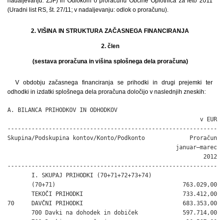
nadaljevanju: ZJF) in Odlokom o proračunu Občine Oplotnica za leto 2011
(Uradni list RS, št. 27/11; v nadaljevanju: odlok o proračunu).
2. VIŠINA IN STRUKTURA ZAČASNEGA FINANCIRANJA
2. člen
(sestava proračuna in višina splošnega dela proračuna)
V obdobju začasnega financiranja se prihodki in drugi prejemki ter
odhodki in izdatki splošnega dela proračuna določijo v naslednjih zneskih:
A. BILANCA PRIHODKOV IN ODHODKOV

                                                        v EUR

-------------------------------------------------------------

Skupina/Podskupina kontov/Konto/Podkonto             Proračun

                                                 januar–marec

                                                         2012

-------------------------------------------------------------

       I. SKUPAJ PRIHODKI (70+71+72+73+74)

       (70+71)                                     763.029,00

       TEKOČI PRIHODKI                             733.412,00

70     DAVČNI PRIHODKI                             683.353,00

       700 Davki na dohodek in dobiček             597.714,00
