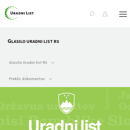
G
LASILO URADNI LIST RS
Glasilo Uradni list RS
Preklic dokumentov