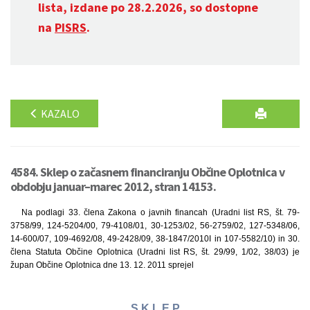
lista, izdane po 28.2.2026, so dostopne
na
PISRS
.
KAZALO
4584. Sklep o začasnem financiranju Občine Oplotnica v
obdobju januar–marec 2012, stran 14153.
Na podlagi 33. člena Zakona o javnih financah (Uradni list RS, št. 79-
3758/99, 124-5204/00, 79-4108/01, 30-1253/02, 56-2759/02, 127-5348/06,
14-600/07, 109-4692/08, 49-2428/09, 38-1847/2010I in 107-5582/10) in 30.
člena Statuta Občine Oplotnica (Uradni list RS, št. 29/99, 1/02, 38/03) je
župan Občine Oplotnica dne 13. 12. 2011 sprejel
S K L E P