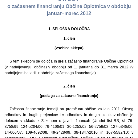
o začasnem financiranju Občine Oplotnica v obdobju
januar–marec 2012
1. SPLOŠNA DOLOČBA
1. člen
(vsebina sklepa)
S tem sklepom se določa in ureja začasno financiranje Občine Oplotnica
(v nadaljevanju: občina) v obdobju od 1. januarja do 31. marca 2012 (v
nadaljnjem besedilu: obdobje začasnega financiranja).
2. člen
(podlaga za začasno financiranje)
Začasno financiranje temelji na proračunu občine za leto 2011. Obseg
prihodkov in drugih prejemkov ter odhodkov in drugih izdatkov občine je
določen v skladu z Zakonom o javnih financah (Uradni list RS, št. 79-
3758/99, 124-5204/00, 79-4108/01, 30-1253/02, 56-2759/02, 127-5348/06,
14-600/07, 109-4692/08, 49-2428/09, 38-1847/2010 in 107-5582/10; v