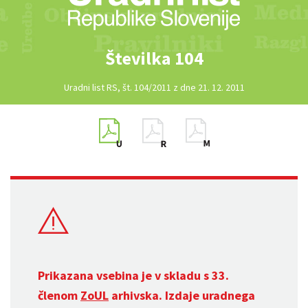
Številka 104
Uradni list RS, št. 104/2011 z dne 21. 12. 2011
Prikazana vsebina je v skladu s 33.
členom
ZoUL
arhivska. Izdaje uradnega