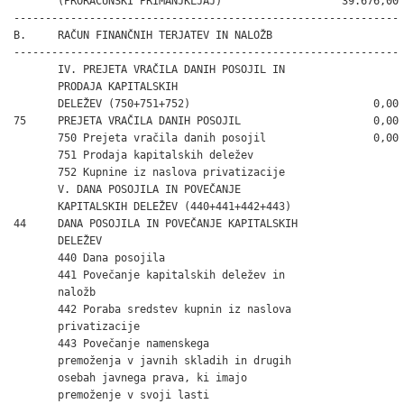
       (PRORAČUNSKI PRIMANJKLJAJ)                   39.676,00

-------------------------------------------------------------

B.     RAČUN FINANČNIH TERJATEV IN NALOŽB

-------------------------------------------------------------

       IV. PREJETA VRAČILA DANIH POSOJIL IN

       PRODAJA KAPITALSKIH

       DELEŽEV (750+751+752)                             0,00

75     PREJETA VRAČILA DANIH POSOJIL                     0,00

       750 Prejeta vračila danih posojil                 0,00

       751 Prodaja kapitalskih deležev

       752 Kupnine iz naslova privatizacije

       V. DANA POSOJILA IN POVEČANJE

       KAPITALSKIH DELEŽEV (440+441+442+443)

44     DANA POSOJILA IN POVEČANJE KAPITALSKIH

       DELEŽEV

       440 Dana posojila

       441 Povečanje kapitalskih deležev in

       naložb

       442 Poraba sredstev kupnin iz naslova

       privatizacije

       443 Povečanje namenskega

       premoženja v javnih skladih in drugih

       osebah javnega prava, ki imajo

       premoženje v svoji lasti
