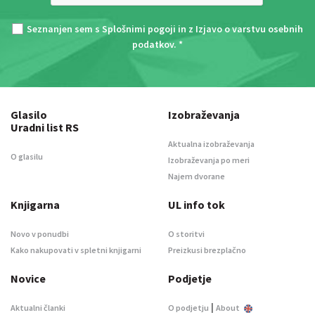
Seznanjen sem s
Splošnimi pogoji
in z
Izjavo o varstvu osebnih
podatkov
. *
Glasilo
Izobraževanja
Uradni list RS
Aktualna izobraževanja
O glasilu
Izobraževanja po meri
Najem dvorane
Knjigarna
UL info tok
Novo v ponudbi
O storitvi
Kako nakupovati v spletni knjigarni
Preizkusi brezplačno
Novice
Podjetje
|
Aktualni članki
O podjetju
About