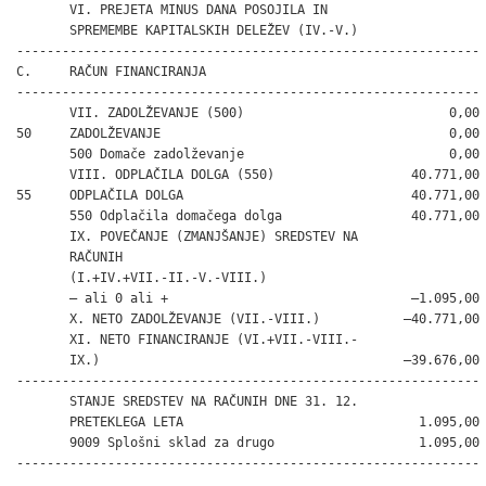
       VI. PREJETA MINUS DANA POSOJILA IN

       SPREMEMBE KAPITALSKIH DELEŽEV (IV.-V.)

-------------------------------------------------------------

C.     RAČUN FINANCIRANJA

-------------------------------------------------------------

       VII. ZADOLŽEVANJE (500)                           0,00

50     ZADOLŽEVANJE                                      0,00

       500 Domače zadolževanje                           0,00

       VIII. ODPLAČILA DOLGA (550)                  40.771,00

55     ODPLAČILA DOLGA                              40.771,00

       550 Odplačila domačega dolga                 40.771,00

       IX. POVEČANJE (ZMANJŠANJE) SREDSTEV NA

       RAČUNIH

       (I.+IV.+VII.-II.-V.-VIII.)

       – ali 0 ali +                                –1.095,00

       X. NETO ZADOLŽEVANJE (VII.-VIII.)           –40.771,00

       XI. NETO FINANCIRANJE (VI.+VII.-VIII.-

       IX.)                                        –39.676,00

-------------------------------------------------------------

       STANJE SREDSTEV NA RAČUNIH DNE 31. 12.

       PRETEKLEGA LETA                               1.095,00

       9009 Splošni sklad za drugo                   1.095,00

-------------------------------------------------------------