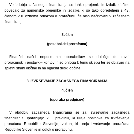
V obdobju začasnega financiranja se lahko prejemki in izdatki občine
povečajo za namenske prejemke in izdatke, ki so tako opredeljeni s 43.
členom ZJF oziroma odlokom o proračunu, če niso načrtovani v začasnem
financiranju.
3. člen
(posebni del proračuna)
Finančni načrti neposrednih uporabnikov se določijo do ravni
proračunskih postavk – kontov in so priloga k temu sklepu ter se objavijo na
spletni strani občine in na oglasni deski občine.
3. IZVRŠEVANJE ZAČASNEGA FINANCIRANJA
4. člen
(uporaba predpisov)
V obdobju začasnega financiranja se za izvrševanje začasnega
financiranja uporabljajo ZJF, pravilnik, ki ureja postopke za izvrševanje
proračuna Republike Slovenije, zakon, ki ureja izvrševanje proračuna
Republike Slovenije in odlok o proračunu.