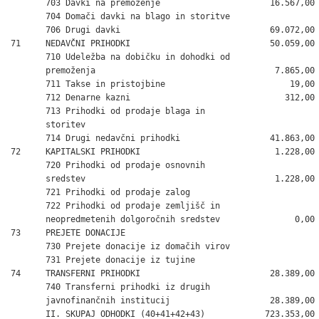
       703 Davki na premoženje                      16.567,00

       704 Domači davki na blago in storitve

       706 Drugi davki                              69.072,00

71     NEDAVČNI PRIHODKI                            50.059,00

       710 Udeležba na dobičku in dohodki od

       premoženja                                    7.865,00

       711 Takse in pristojbine                         19,00

       712 Denarne kazni                               312,00

       713 Prihodki od prodaje blaga in

       storitev

       714 Drugi nedavčni prihodki                  41.863,00

72     KAPITALSKI PRIHODKI                           1.228,00

       720 Prihodki od prodaje osnovnih

       sredstev                                      1.228,00

       721 Prihodki od prodaje zalog

       722 Prihodki od prodaje zemljišč in

       neopredmetenih dolgoročnih sredstev               0,00

73     PREJETE DONACIJE

       730 Prejete donacije iz domačih virov

       731 Prejete donacije iz tujine

74     TRANSFERNI PRIHODKI                          28.389,00

       740 Transferni prihodki iz drugih

       javnofinančnih institucij                    28.389,00

       II. SKUPAJ ODHODKI (40+41+42+43)            723.353,00
