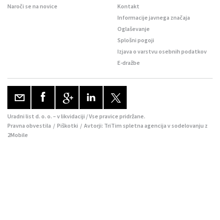
Naroči se na novice
Kontakt
Informacije javnega značaja
Oglaševanje
Splošni pogoji
Izjava o varstvu osebnih podatkov
E-dražbe
Uradni list d. o. o. – v likvidaciji / Vse pravice pridržane.
Pravna obvestila
/
Piškotki
/ Avtorji:
TriTim spletna agencija
v sodelovanju z
2Mobile