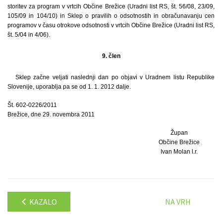
storitev za program v vrtcih Občine Brežice (Uradni list RS, št. 56/08, 23/09,
105/09 in 104/10) in Sklep o pravilih o odsotnostih in obračunavanju cen
programov v času otrokove odsotnosti v vrtcih Občine Brežice (Uradni list RS,
št. 5/04 in 4/06).
9. člen
Sklep začne veljati naslednji dan po objavi v Uradnem listu Republike
Slovenije, uporablja pa se od 1. 1. 2012 dalje.
Št. 602-0226/2011
Brežice, dne 29. novembra 2011
Župan
Občine Brežice
Ivan Molan l.r.
KAZALO
NA VRH