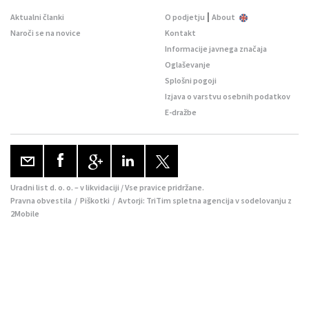
|
Aktualni članki
O podjetju
About
Naroči se na novice
Kontakt
Informacije javnega značaja
Oglaševanje
Splošni pogoji
Izjava o varstvu osebnih podatkov
E-dražbe
Uradni list d. o. o. – v likvidaciji / Vse pravice pridržane.
Pravna obvestila
/
Piškotki
/ Avtorji:
TriTim spletna agencija
v sodelovanju z
2Mobile