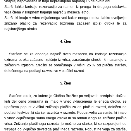
vnaprej napovedana in traja neprekinjeno najmanj 15 delovnih dni.
Starši lahko koristijo rezervacijo za namen iz prvega in drugega odstavka
tega člena v skupnem trajanju največ 2 meseca letno.
Starši, ki imajo v vrtec vključenega več kakor enega otroka, lahko uveljavijo
znižano plačilo za rezervacijo (oziroma začasen izpis) otroka le za
najstarejšega otroka.
4. člen
Staršem se za obdobje največ dveh mesecev, ko koristijo rezervacijo
oziroma otroka začasno izpišejo iz vrtca, zaračunajo stroški, ki nastanejo z
začasnim izpisom. Stroški se obračunajo v višini 25 % od plačila staršev,
določenega na podlagi razvrstitve v plačilni razred.
5. člen
Staršem otrok, za katere je Občina Brežice po veljavnih predpisih dolžna
kriti del cene programa in imajo v vrtec vključenega le enega otroka, se
upošteva popust v višini znižanja plačila za en plačilni razred, določen na
podlagi lestvice, ki starše razvršča v razrede. Popust velja za starše, ki imajo
v vrtec vključenega samo enega otroka in so oddali vlogo za znižano plačilo
vrtca. Znižanje plačilnega razreda je možno za starše, ki so razporejeni od
tretjega do vključno devetega plačilnega razreda. Popust ne velja za starše,