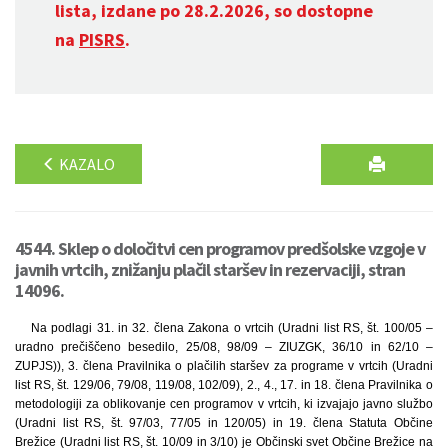
lista, izdane po 28.2.2026, so dostopne
na
PISRS
.
KAZALO
4544. Sklep o določitvi cen programov predšolske vzgoje v
javnih vrtcih, znižanju plačil staršev in rezervaciji, stran
14096.
Na podlagi 31. in 32. člena Zakona o vrtcih (Uradni list RS, št. 100/05 –
uradno prečiščeno besedilo, 25/08, 98/09 – ZIUZGK, 36/10 in 62/10 –
ZUPJS)), 3. člena Pravilnika o plačilih staršev za programe v vrtcih (Uradni
list RS, št. 129/06, 79/08, 119/08, 102/09), 2., 4., 17. in 18. člena Pravilnika o
metodologiji za oblikovanje cen programov v vrtcih, ki izvajajo javno službo
(Uradni list RS, št. 97/03, 77/05 in 120/05) in 19. člena Statuta Občine
Brežice (Uradni list RS, št. 10/09 in 3/10) je Občinski svet Občine Brežice na