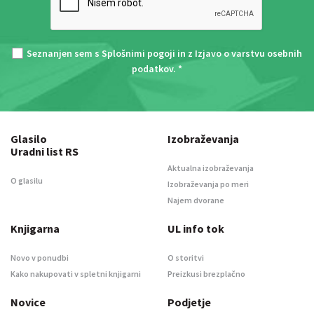
Seznanjen sem s
Splošnimi pogoji
in z
Izjavo o varstvu osebnih
podatkov
. *
Glasilo
Izobraževanja
Uradni list RS
Aktualna izobraževanja
O glasilu
Izobraževanja po meri
Najem dvorane
Knjigarna
UL info tok
Novo v ponudbi
O storitvi
Kako nakupovati v spletni knjigarni
Preizkusi brezplačno
Novice
Podjetje