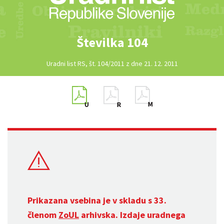
Številka 104
Uradni list RS, št. 104/2011 z dne 21. 12. 2011
Prikazana vsebina je v skladu s 33.
členom
ZoUL
arhivska. Izdaje uradnega