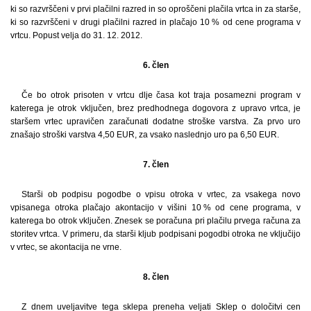
ki so razvrščeni v prvi plačilni razred in so oproščeni plačila vrtca in za starše,
ki so razvrščeni v drugi plačilni razred in plačajo 10 % od cene programa v
vrtcu. Popust velja do 31. 12. 2012.
6. člen
Če bo otrok prisoten v vrtcu dlje časa kot traja posamezni program v
katerega je otrok vključen, brez predhodnega dogovora z upravo vrtca, je
staršem vrtec upravičen zaračunati dodatne stroške varstva. Za prvo uro
znašajo stroški varstva 4,50 EUR, za vsako naslednjo uro pa 6,50 EUR.
7. člen
Starši ob podpisu pogodbe o vpisu otroka v vrtec, za vsakega novo
vpisanega otroka plačajo akontacijo v višini 10 % od cene programa, v
katerega bo otrok vključen. Znesek se poračuna pri plačilu prvega računa za
storitev vrtca. V primeru, da starši kljub podpisani pogodbi otroka ne vključijo
v vrtec, se akontacija ne vrne.
8. člen
Z dnem uveljavitve tega sklepa preneha veljati Sklep o določitvi cen