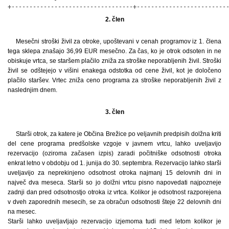
+----------------------------------+-------------------------
2. člen
Mesečni stroški živil za otroke, upoštevani v cenah programov iz 1. člena
tega sklepa znašajo 36,99 EUR mesečno. Za čas, ko je otrok odsoten in ne
obiskuje vrtca, se staršem plačilo zniža za stroške neporabljenih živil. Stroški
živil se odštejejo v višini enakega odstotka od cene živil, kot je določeno
plačilo staršev. Vrtec zniža ceno programa za stroške neporabljenih živil z
naslednjim dnem.
3. člen
Starši otrok, za katere je Občina Brežice po veljavnih predpisih dolžna kriti
del cene programa predšolske vzgoje v javnem vrtcu, lahko uveljavijo
rezervacijo (oziroma začasen izpis) zaradi počitniške odsotnosti otroka
enkrat letno v obdobju od 1. junija do 30. septembra. Rezervacijo lahko starši
uveljavijo za neprekinjeno odsotnost otroka najmanj 15 delovnih dni in
največ dva meseca. Starši so jo dolžni vrtcu pisno napovedati najpozneje
zadnji dan pred odsotnostjo otroka iz vrtca. Kolikor je odsotnost razporejena
v dveh zaporednih mesecih, se za obračun odsotnosti šteje 22 delovnih dni
na mesec.
Starši lahko uveljavljajo rezervacijo izjemoma tudi med letom kolikor je