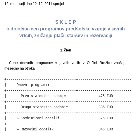
12. redni seji dne 12. 12. 2011 sprejel
S K L E P
o določitvi cen programov predšolske vzgoje v javnih
vrtcih, znižanju plačil staršev in rezervaciji
1. člen
Cene dnevnih programov v javnih vrtcih v Občini Brežice znašajo
mesečno na otroka
+----------------------------------+--------------------------
|     Dnevni programi:             |                          
+----------------------------------+--------------------------
|     – Prvo starostno obdobje     |          475 EUR         
+----------------------------------+--------------------------
|     – Drugo starostno obdobje    |          336 EUR         
+----------------------------------+--------------------------
|     – Kombinirani oddelki        |          375 EUR         
+----------------------------------+--------------------------
|     – Razvojni oddelek           |          845 EUR         