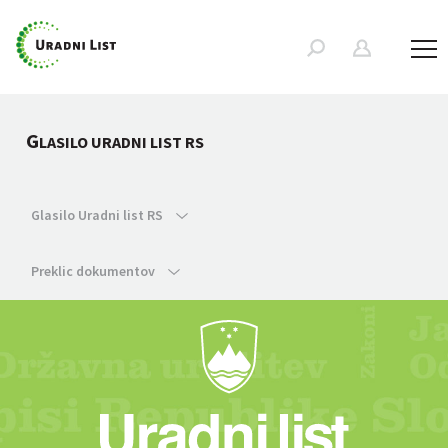
G
LASILO URADNI LIST RS
Glasilo Uradni list RS
Preklic dokumentov