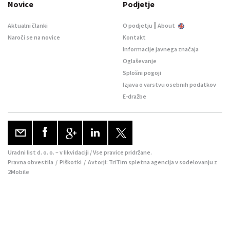
Novice
Podjetje
|
Aktualni članki
O podjetju
About
Naroči se na novice
Kontakt
Informacije javnega značaja
Oglaševanje
Splošni pogoji
Izjava o varstvu osebnih podatkov
E-dražbe
Uradni list d. o. o. – v likvidaciji / Vse pravice pridržane.
Pravna obvestila
/
Piškotki
/ Avtorji:
TriTim spletna agencija
v sodelovanju z
2Mobile