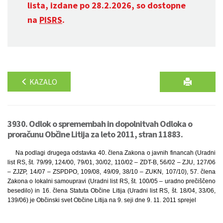
lista, izdane po 28.2.2026, so dostopne
na
PISRS
.
KAZALO
3930. Odlok o spremembah in dopolnitvah Odloka o
proračunu Občine Litija za leto 2011, stran 11883.
Na podlagi drugega odstavka 40. člena Zakona o javnih financah (Uradni
list RS, št. 79/99, 124/00, 79/01, 30/02, 110/02 – ZDT-B, 56/02 – ZJU, 127/06
– ZJZP, 14/07 – ZSPDPO, 109/08, 49/09, 38/10 – ZUKN, 107/10), 57. člena
Zakona o lokalni samoupravi (Uradni list RS, št. 100/05 – uradno prečiščeno
besedilo) in 16. člena Statuta Občine Litija (Uradni list RS, št. 18/04, 33/06,
139/06) je Občinski svet Občine Litija na 9. seji dne 9. 11. 2011 sprejel