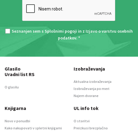
Seznanjen sem s
Splošnimi pogoji
in z
Izjavo o varstvu osebnih
podatkov
. *
Glasilo
Izobraževanja
Uradni list RS
Aktualna izobraževanja
O glasilu
Izobraževanja po meri
Najem dvorane
Knjigarna
UL info tok
Novo v ponudbi
O storitvi
Kako nakupovati v spletni knjigarni
Preizkusi brezplačno