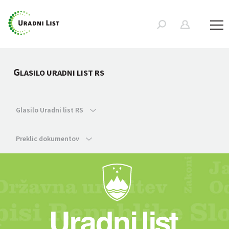
G
LASILO URADNI LIST RS
Glasilo Uradni list RS
Preklic dokumentov