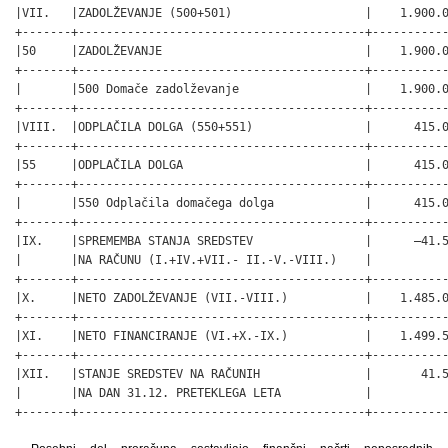
|VII.   |ZADOLŽEVANJE (500+501)                   |    1.900.0
+-------+-----------------------------------------+-----------
|50     |ZADOLŽEVANJE                             |    1.900.0
+-------+-----------------------------------------+-----------
|       |500 Domače zadolževanje                  |    1.900.0
+-------+-----------------------------------------+-----------
|VIII.  |ODPLAČILA DOLGA (550+551)                |      415.0
+-------+-----------------------------------------+-----------
|55     |ODPLAČILA DOLGA                          |      415.0
+-------+-----------------------------------------+-----------
|       |550 Odplačila domačega dolga             |      415.0
+-------+-----------------------------------------+-----------
|IX.    |SPREMEMBA STANJA SREDSTEV                |      –41.5
|       |NA RAČUNU (I.+IV.+VII.- II.-V.-VIII.)    |           
+-------+-----------------------------------------+-----------
|X.     |NETO ZADOLŽEVANJE (VII.-VIII.)           |    1.485.0
+-------+-----------------------------------------+-----------
|XI.    |NETO FINANCIRANJE (VI.+X.-IX.)           |    1.499.5
+-------+-----------------------------------------+-----------
|XII.   |STANJE SREDSTEV NA RAČUNIH               |       41.5
|       |NA DAN 31.12. PRETEKLEGA LETA            |           
+-------+-----------------------------------------+----------