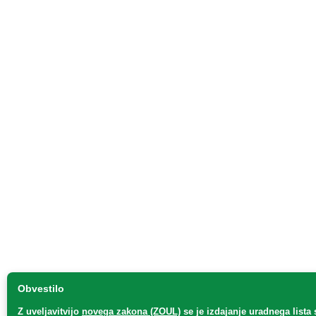
Obvestilo
Z uveljavitvijo
novega zakona (ZOUL)
se je
izdajanje uradnega lista 