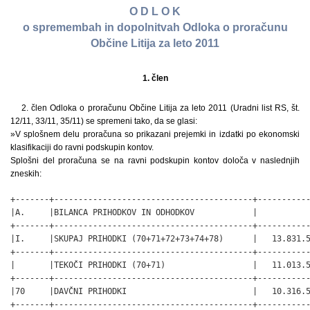
O D L O K
o spremembah in dopolnitvah Odloka o proračunu
Občine Litija za leto 2011
1. člen
2. člen Odloka o proračunu Občine Litija za leto 2011 (Uradni list RS, št.
12/11, 33/11, 35/11) se spremeni tako, da se glasi:
»V splošnem delu proračuna so prikazani prejemki in izdatki po ekonomski
klasifikaciji do ravni podskupin kontov.
Splošni del proračuna se na ravni podskupin kontov določa v naslednjih
zneskih:
+-------+-----------------------------------------+-----------
|A.     |BILANCA PRIHODKOV IN ODHODKOV            |           
+-------+-----------------------------------------+-----------
|I.     |SKUPAJ PRIHODKI (70+71+72+73+74+78)      |   13.831.5
+-------+-----------------------------------------+-----------
|       |TEKOČI PRIHODKI (70+71)                  |   11.013.5
+-------+-----------------------------------------+-----------
|70     |DAVČNI PRIHODKI                          |   10.316.5
+-------+-----------------------------------------+-----------