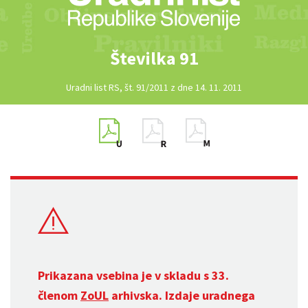
Številka 91
Uradni list RS, št. 91/2011 z dne 14. 11. 2011
Prikazana vsebina je v skladu s 33.
členom
ZoUL
arhivska. Izdaje uradnega