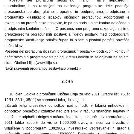
Posebni del proračuna sestavljajo finančni načrti neposrednih
uporabnikov, ki so razdeljeni na naslednje programske dele: področja
proračunske porabe, glavne programe in podprograme, predpisane s
programsko klasifikacijo izdatkov občinskih proračunov. Podprogram je
razdeljen na proračunske postavke, te pa na podskupine kontov, določene s
predpisanim kontnim načrtom. O posameznem programu razpolaganja in o
prerazporeditvi proračunskih postavk ali delov postavk med podprogrami
programske klasifikacije odloča župan in o tem s pisnimi poročili obvešča
občinski svet.
Posebni del proračuna do ravni proračunskih postavk – podskupin kontov in
načrt razvojnih programov sta prilogi k temu odloku in se objavita na spletni
strani Občine Litija (www.litija.si).
Načrt razvojnih programov sestavljajo projekti.«
2. člen
10. člen Odloka o proračunu Občine Litija za leto 2011 (Uradni list RS, št
12/11, 33/11, 35/11) se spremeni tako, da se glasi:
»Zaradi kritja presežkov odhodkov nad prihodki v bilanci prihodkov in
odhodkov, presežkov izdatkov nad prejemki v računu finančnih terjatev in
naložb ter odplačila dolgov v računu financiranja se občina za proračun leta
2011 lahko zadolži do višine 1.900.000 evrov, in sicer za investicije,
vključene v podprogram 13029002 Investicijsko vzdrževanje in gradnja
občinskih cest, podprogram 15029002 Ravnanje z odpadno vodo,