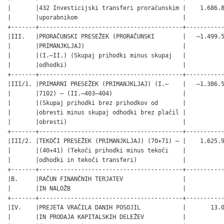
|       |432 Investicijski transferi proračunskim |    1.686.8
|       |uporabnikom                              |           
+-------+-----------------------------------------+-----------
|III.   |PRORAČUNSKI PRESEŽEK (PRORAČUNSKI        |   –1.499.5
|       |PRIMANJKLJAJ)                            |           
|       |(I.–II.) (Skupaj prihodki minus skupaj   |           
|       |odhodki)                                 |           
+-------+-----------------------------------------+-----------
|III/1. |PRIMARNI PRESEŽEK (PRIMANJKLJAJ) (I.–    |   –1.386.5
|       |7102) – (II.–403–404)                    |           
|       |(Skupaj prihodki brez prihodkov od       |           
|       |obresti minus skupaj odhodki brez plačil |           
|       |obresti)                                 |           
+-------+-----------------------------------------+-----------
|III/2. |TEKOČI PRESEŽEK (PRIMANJKLJAJ) (70+71) – |    1.625.9
|       |(40+41) (Tekoči prihodki minus tekoči    |           
|       |odhodki in tekoči transferi)             |           
+-------+-----------------------------------------+-----------
|B.     |RAČUN FINANČNIH TERJATEV                 |           
|       |IN NALOŽB                                |           
+-------+-----------------------------------------+-----------
|IV.    |PREJETA VRAČILA DANIH POSOJIL            |       13.0
|       |IN PRODAJA KAPITALSKIH DELEŽEV           |           