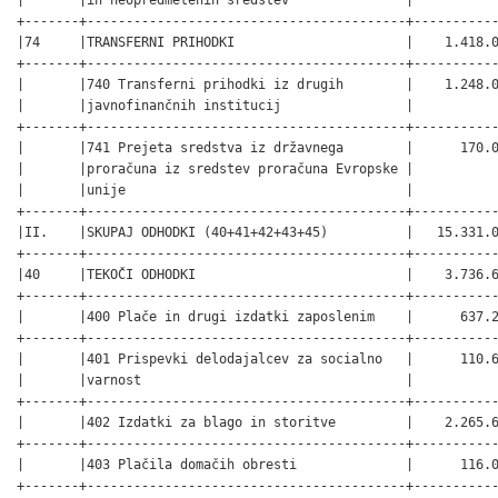
+-------+-----------------------------------------+-----------
|74     |TRANSFERNI PRIHODKI                      |    1.418.0
+-------+-----------------------------------------+-----------
|       |740 Transferni prihodki iz drugih        |    1.248.0
|       |javnofinančnih institucij                |           
+-------+-----------------------------------------+-----------
|       |741 Prejeta sredstva iz državnega        |      170.0
|       |proračuna iz sredstev proračuna Evropske |           
|       |unije                                    |           
+-------+-----------------------------------------+-----------
|II.    |SKUPAJ ODHODKI (40+41+42+43+45)          |   15.331.0
+-------+-----------------------------------------+-----------
|40     |TEKOČI ODHODKI                           |    3.736.6
+-------+-----------------------------------------+-----------
|       |400 Plače in drugi izdatki zaposlenim    |      637.2
+-------+-----------------------------------------+-----------
|       |401 Prispevki delodajalcev za socialno   |      110.6
|       |varnost                                  |           
+-------+-----------------------------------------+-----------
|       |402 Izdatki za blago in storitve         |    2.265.6
+-------+-----------------------------------------+-----------
|       |403 Plačila domačih obresti              |      116.0
+-------+-----------------------------------------+-----------