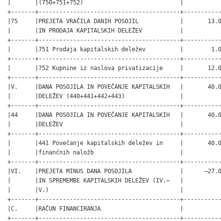
|       |(750+751+752)                            |           
+-------+-----------------------------------------+-----------
|75     |PREJETA VRAČILA DANIH POSOJIL            |       13.0
|       |IN PRODAJA KAPITALSKIH DELEŽEV           |           
+-------+-----------------------------------------+-----------
|       |751 Prodaja kapitalskih deležev          |        1.0
+-------+-----------------------------------------+-----------
|       |752 Kupnine iz naslova privatizacije     |       12.0
+-------+-----------------------------------------+-----------
|V.     |DANA POSOJILA IN POVEČANJE KAPITALSKIH   |       40.0
|       |DELEŽEV (440+441+442+443)                |           
+-------+-----------------------------------------+-----------
|44     |DANA POSOJILA IN POVEČANJE KAPITALSKIH   |       40.0
|       |DELEŽEV                                  |           
+-------+-----------------------------------------+-----------
|       |441 Povečanje kapitalskih deležev in     |       40.0
|       |finančnih naložb                         |           
+-------+-----------------------------------------+-----------
|VI.    |PREJETA MINUS DANA POSOJILA              |      –27.0
|       |IN SPREMEMBE KAPITALSKIH DELEŽEV (IV.–   |           
|       |V.)                                      |           
+-------+-----------------------------------------+-----------
|C.     |RAČUN FINANCIRANJA                       |           
+-------+-----------------------------------------+-----------