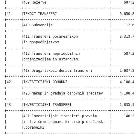
|       |409 Rezerve                              |      607.2
+-------+-----------------------------------------+-----------
|41     |TEKOČI TRANSFERI                         |    5.650.8
+-------+-----------------------------------------+-----------
|       |410 Subvencije                           |      112.6
+-------+-----------------------------------------+-----------
|       |411 Transferi posameznikom               |    3.313.7
|       |in gospodinjstvom                        |           
+-------+-----------------------------------------+-----------
|       |412 Transferi nepridobitnim              |      587.2
|       |organizacijam in ustanovam               |           
+-------+-----------------------------------------+-----------
|       |413 Drugi tekoči domači transferi        |    1.637.3
+-------+-----------------------------------------+-----------
|42     |INVESTICIJSKI ODHODKI                    |    4.108.4
+-------+-----------------------------------------+-----------
|       |420 Nakup in gradnja osnovnih sredstev   |    4.108.4
+-------+-----------------------------------------+-----------
|43     |INVESTICIJSKI TRANSFERI                  |    1.835.1
+-------+-----------------------------------------+-----------
|       |431 Investicijski transferi pravnim      |      148.3
|       |in fizičnim osebam, ki niso proračunski  |           
|       |uporabniki                               |           
+-------+-----------------------------------------+-----------