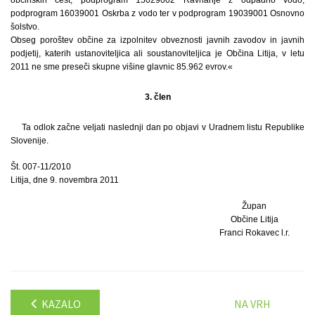
podprogram 16039001 Oskrba z vodo ter v podprogram 19039001 Osnovno
šolstvo.
Obseg poroštev občine za izpolnitev obveznosti javnih zavodov in javnih
podjetij, katerih ustanoviteljica ali soustanoviteljica je Občina Litija, v letu
2011 ne sme preseči skupne višine glavnic 85.962 evrov.«
3. člen
Ta odlok začne veljati naslednji dan po objavi v Uradnem listu Republike
Slovenije.
Št. 007-11/2010
Litija, dne 9. novembra 2011
Župan
Občine Litija
Franci Rokavec l.r.
KAZALO
NA VRH