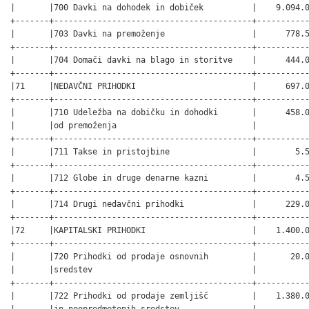
|       |700 Davki na dohodek in dobiček          |    9.094.0
+-------+-----------------------------------------+-----------
|       |703 Davki na premoženje                  |      778.5
+-------+-----------------------------------------+-----------
|       |704 Domači davki na blago in storitve    |      444.0
+-------+-----------------------------------------+-----------
|71     |NEDAVČNI PRIHODKI                        |      697.0
+-------+-----------------------------------------+-----------
|       |710 Udeležba na dobičku in dohodki       |      458.0
|       |od premoženja                            |           
+-------+-----------------------------------------+-----------
|       |711 Takse in pristojbine                 |        5.5
+-------+-----------------------------------------+-----------
|       |712 Globe in druge denarne kazni         |        4.5
+-------+-----------------------------------------+-----------
|       |714 Drugi nedavčni prihodki              |      229.0
+-------+-----------------------------------------+-----------
|72     |KAPITALSKI PRIHODKI                      |    1.400.0
+-------+-----------------------------------------+-----------
|       |720 Prihodki od prodaje osnovnih         |       20.0
|       |sredstev                                 |           
+-------+-----------------------------------------+-----------
|       |722 Prihodki od prodaje zemljišč         |    1.380.0
|       |in neopredmetenih sredstev               |           