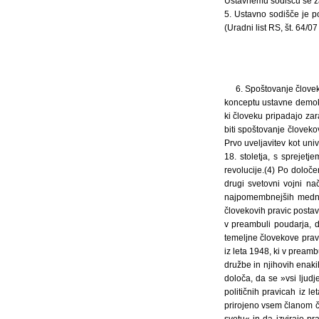
Ustavnemu sodišču se zat
5. Ustavno sodišče je p
(Uradni list RS, št. 64/
6. Spoštovanje človek
konceptu ustavne demokra
ki človeku pripadajo zar
biti spoštovanje človeko
Prvo uveljavitev kot uni
18. stoletja, s sprejet
revolucije.(4) Po določen
drugi svetovni vojni na
najpomembnejših mednar
človekovih pravic postav
v preambuli poudarja, d
temeljne človekove pravi
iz leta 1948, ki v prea
družbe in njihovih enaki
določa, da se »vsi ljud
političnih pravicah iz l
prirojeno vsem članom čl
svetu« in da izvirajo pr