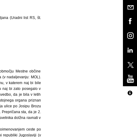
ana (Uradni list RS, št.
a območju Mestne občine
a (v nadaljevanju: MOL).
u, v katerem naj bi bile
u naj bi zato posegalo v
edbo, da je bila v letih
istojnega organa priznan
ja ulice po Josipu Brozu
Prepričana sta, da je 2.
svetnika dolžna ravnati v
s poimenovanjem ceste po
 republiki Jugoslaviji (v