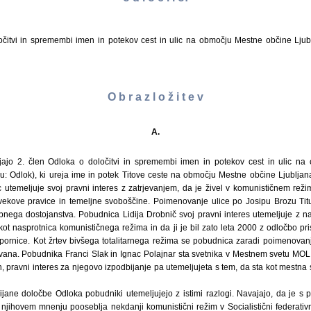
čitvi in spremembi imen in potekov cest in ulic na območju Mestne občine Ljublj
O b r a z l o ž i t e v
A.
ijajo 2. člen Odloka o določitvi in spremembi imen in potekov cest in ulic n
ju: Odlok), ki ureja ime in potek Titove ceste na območju Mestne občine Ljubljan
 utemeljuje svoj pravni interes z zatrjevanjem, da je živel v komunističnem režim
vekove pravice in temeljne svoboščine. Poimenovanje ulice po Josipu Brozu Tit
nega dostojanstva. Pobudnica Lidija Drobnič svoj pravni interes utemeljuje z nav
kot nasprotnica komunističnega režima in da ji je bil zato leta 2000 z odločbo pr
zapornice. Kot žrtev bivšega totalitarnega režima se pobudnica zaradi poimenovan
vana. Pobudnika Franci Slak in Ignac Polajnar sta svetnika v Mestnem svetu MOL. 
, pravni interes za njegovo izpodbijanje pa utemeljujeta s tem, da sta kot mestna 
bijane določbe Odloka pobudniki utemeljujejo z istimi razlogi. Navajajo, da je 
 njihovem mnenju pooseblja nekdanji komunistični režim v Socialistični federativni