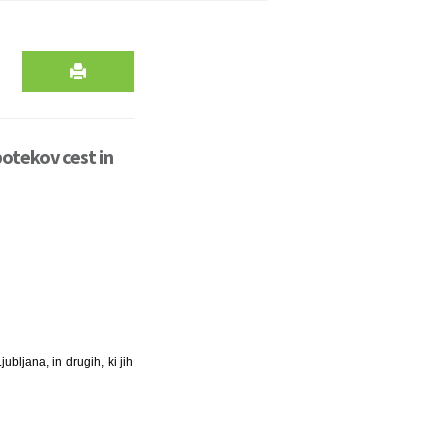
potekov cest in
bljana, in drugih, ki jih