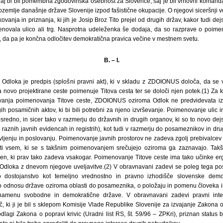
 naj bi bil pomembna zgodovinska osebnost za Slovence, saj je bil vrhovni komanda
ozemlje današnje države Slovenije izpod fašistične okupacije. O njegovi siceršnji ve
ikovanja in priznanja, ki jih je Josip Broz Tito prejel od drugih držav, kakor tudi 
novala ulico ali trg. Nasprotna udeleženka še dodaja, da so razprave o poimen
 da pa je končna odločitev demokratična pravica večine v mestnem svetu.
B. – I.
n Odloka je predpis (splošni pravni akt), ki v skladu z ZDOIONUS določa, da se v
a novo projektirane ceste poimenuje Titova cesta ter se določi njen potek.(1) Za k
ovanja poimenovanja Titove ceste, ZDOIONUS oziroma Odlok ne predvidevata iz
ih posamičnih aktov, ki bi bili potrebni za njeno izvrševanje. Poimenovanje ulic 
redno, in sicer tako v razmerju do državnih in drugih organov, ki so to novo dej
ri raznih javnih evidencah in registrih), kot tudi v razmerju do posameznikov in dru
ljenju in poslovanju. Poimenovanje javnih prostorov ne zadeva zgolj prebivalcev
ti vsem, ki se s takšnim poimenovanjem srečujejo oziroma ga zaznavajo. Ta
n, ki prav tako zadeva vsakogar. Poimenovanje Titove ceste ima tako učinke erg
dloka z dnevom njegove uveljavitve.(2) V obravnavani zadevi se poleg tega post
 dostojanstvo kot temeljno vrednostno in pravno izhodišče slovenske demok
 odnosu države oziroma oblasti do posameznika, o položaju in pomenu človeka in 
amenu svobodne in demokratične države. V obravnavani zadevi pravni int
, ki ji je bil s sklepom Komisije Vlade Republike Slovenije za izvajanje Zakona o
lagi Zakona o popravi krivic (Uradni list RS, št. 59/96 – ZPKri), priznan status b