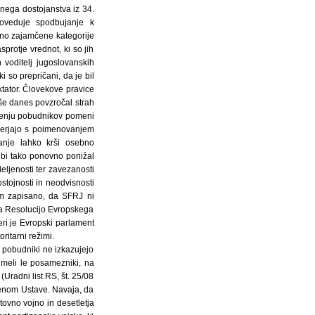
bnega dostojanstva iz 34.
oveduje spodbujanje k
avno zajamčene kategorije
protje vrednot, ki so jih
n voditelj jugoslovanskih
i so prepričani, da je bil
ktator. Človekove pravice
 še danes povzročal strah
nenju pobudnikov pomeni
imerjajo s poimenovanjem
vanje lahko krši osebno
 bi tako ponovno ponižal
deljenosti ter zavezanosti
stojnosti in neodvisnosti
im zapisano, da SFRJ ni
 na Resolucijo Evropskega
teri je Evropski parlament
oritarni režimi.
 pobudniki ne izkazujejo
imeli le posamezniki, na
Uradni list RS, št. 25/08
lenom Ustave. Navaja, da
vno vojno in desetletja