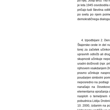
po njej. Josip Broz Tito
je leta 1945 osvobodila 
pričajo tudi številna odl
po svetu po njem poime
demokratičnega dialoga,
4. Izpodbijani 2. čle
Štajerske ceste in del n
torej za začetek učink
upravnih odločb ali drug
skupnosti učinkuje nepos
uradni dolžnosti (npr. p
njihovem vsakdanjem živ
pravno učinkuje naspro
poudarjen simbolni pome
neposredno na podlagi O
nanašajo na človekovo
elementarna vprašanja o
nasploh o temeljnem n
pobudnica Lidija Drobnič
10. 2000, izdanim na pod