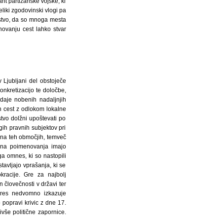
nt partizanske vojske, ki
liki zgodovinski vlogi pa
dejstvo, da so mnoga mesta
ovanju cest lahko stvar
 Ljubljani del obstoječe
onkretizacijo te določbe,
daje nobenih nadaljnjih
in cest z odlokom lokalne
stvo dolžni upoštevati po
gih pravnih subjektov pri
 na teh območjih, temveč
kšna poimenovanja imajo
a omnes, ki so nastopili
avljajo vprašanja, ki se
racije. Gre za najbolj
človečnosti v državi ter
eres nedvomno izkazuje
 popravi krivic z dne 17.
ivše politične zapornice.