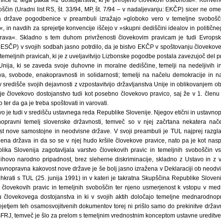
oščin (Uradni list RS, št. 33/94, MP, št. 7/94 – v nadaljevanju: EKČP) sicer ne o
a države pogodbenice v preambuli izražajo »globoko vero v temeljne svoboščin
«, in navdih za sprejetje konvencije iščejo v »skupni dediščini idealov in političn
rava«. Skladno s tem duhom privrženosti človekovim pravicam je tudi Evrops
: ESČP) v svojih sodbah jasno potrdilo, da je bistvo EKČP v spoštovanju človekove
 temeljnih pravicah, ki je z uveljavitvijo Lizbonske pogodbe postala zavezujoč del p
nija, ki se zaveda svoje duhovne in moralne dediščine, temelji na nedeljivih i
a, svobode, enakopravnosti in solidarnosti; temelji na načelu demokracije in 
središče svojih dejavnosti z vzpostavitvijo državljanstva Unije in oblikovanjem 
ruje človekovo dostojanstvo tudi kot posebno človekovo pravico, saj že v 1. členu
 ter da ga je treba spoštovati in varovati.
o je tudi v središču ustavnega reda Republike Slovenije. Njegov etični in ustavno
opravni temelj slovenske državnosti, temveč so v njej začrtana nekatera načel
t nove samostojne in neodvisne države. V svoji preambuli je TUL najprej razgla
ena država in da so se v njej hudo kršile človekove pravice, nato pa je kot naspr
lika Slovenija zagotavljala varstvo človekovih pravic in temeljnih svobošči
ihovo narodno pripadnost, brez sleherne diskriminacije, skladno z Ustavo in z
nopravna kakovost nove države je še bolj jasno izražena v Deklaraciji ob neodvisn
ta hkrati s TUL (25. junija 1991) in v kateri je takratna Skupščina Republike Slove
 človekovih pravic in temeljnih svoboščin ter njeno usmerjenost k vstopu v med
ju človekovega dostojanstva in ki v svojih aktih določajo temeljne mednarodnop
rejetjem teh osamosvojitvenih dokumentov torej ni prišlo samo do prekinitve dr
SFRJ, temveč je šlo za prelom s temeljnim vrednostnim konceptom ustavne ureditve