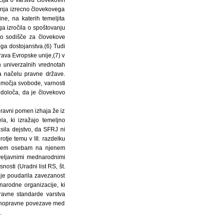
menja izrecno človekovega
e, na katerih temeljita
ega izročila o spoštovanju
ko sodišče za človekove
ga dostojanstva.(6) Tudi
rava Evropske unije,(7) v
n univerzalnih vrednotah
na načelu pravne države.
območja svobode, varnosti
 določa, da je človekovo
pravni pomen izhaja že iz
a, ki izražajo temeljno
sila dejstvo, da SFRJ ni
otje temu v III. razdelku
n vsem osebam na njenem
 veljavnimi mednarodnimi
osti (Uradni list RS, št.
nije poudarila zavezanost
narodne organizacije, ki
ravne standarde varstva
žavnopravne povezave med
.