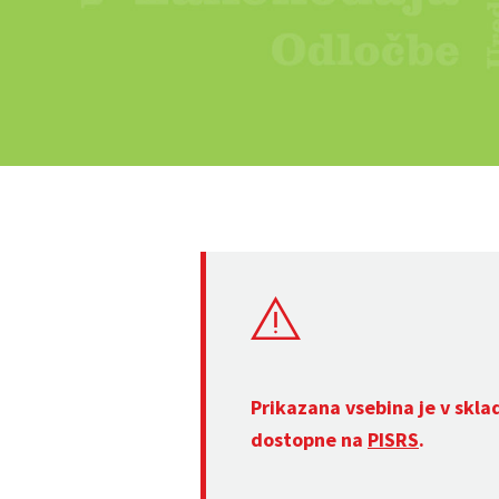
Prikazana vsebina je v skla
dostopne na
PISRS
.