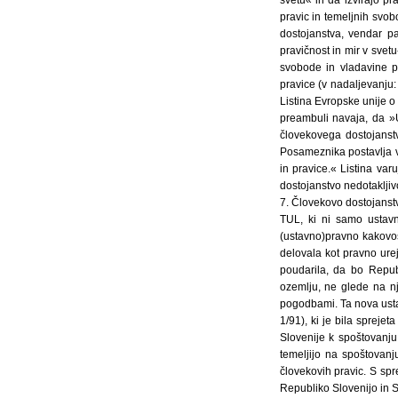
pravic in temeljnih svob
dostojanstva, vendar p
pravičnost in mir v svetu
svobode in vladavine p
pravice (v nadaljevanju
Listina Evropske unije o
preambuli navaja, da »U
človekovega dostojanstv
Posameznika postavlja v 
in pravice.« Listina va
dostojanstvo nedotakljivo
7. Človekovo dostojanstv
TUL, ki ni samo ustavn
(ustavno)pravno kakovos
delovala kot pravno urej
poudarila, da bo Repub
ozemlju, ne glede na nj
pogodbami. Ta nova ustav
1/91), ki je bila spreje
Slovenije k spoštovanju
temeljijo na spoštovan
človekovih pravic. S sp
Republiko Slovenijo in 