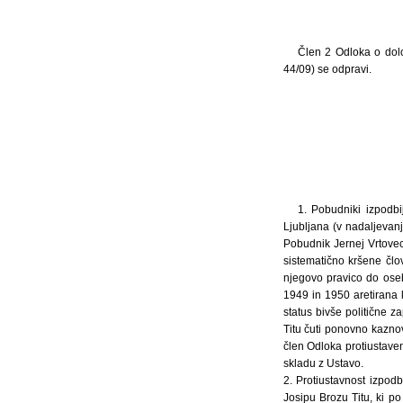
Člen 2 Odloka o dolo
44/09) se odpravi.
1. Pobudniki izpodb
Ljubljana (v nadaljevan
Pobudnik Jernej Vrtovec
sistematično kršene člo
njegovo pravico do oseb
1949 in 1950 aretirana 
status bivše politične 
Titu čuti ponovno kazno
člen Odloka protiustaven
skladu z Ustavo.
2. Protiustavnost izpod
Josipu Brozu Titu, ki po