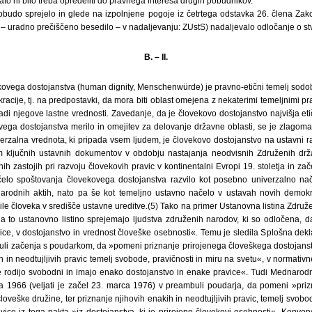
o ni bilo treba opredeliti do pravnega interesa drugih pobudnikov.
obudo sprejelo in glede na izpolnjene pogoje iz četrtega odstavka 26. člena Z
07 – uradno prečiščeno besedilo – v nadaljevanju: ZUstS) nadaljevalo odločanje o st
B. – II.
ovega dostojanstva (human dignity, Menschenwürde) je pravno-etični temelj sodobn
cije, tj. na predpostavki, da mora biti oblast omejena z nekaterimi temeljnimi p
adi njegove lastne vrednosti. Zavedanje, da je človekovo dostojanstvo najvišja e
vega dostojanstva merilo in omejitev za delovanje državne oblasti, se je zlagoma k
verzalna vrednota, ki pripada vsem ljudem, je človekovo dostojanstvo na ustavni r
jem ključnih ustavnih dokumentov v obdobju nastajanja neodvisnih Združenih dr
ih zastojih pri razvoju človekovih pravic v kontinentalni Evropi 19. stoletja in zač
čelo spoštovanja človekovega dostojanstva razvilo kot posebno univerzalno nač
odnih aktih, nato pa še kot temeljno ustavno načelo v ustavah novih demokraci
ile človeka v središče ustavne ureditve.(5) Tako na primer Ustanovna listina Združ
a to ustanovno listino sprejemajo ljudstva združenih narodov, ki so odločena, d
ce, v dostojanstvo in vrednost človeške osebnosti«. Temu je sledila Splošna dekl
mbuli začenja s poudarkom, da »pomeni priznanje prirojenega človeškega dostojans
h in neodtujljivih pravic temelj svobode, pravičnosti in miru na svetu«, v normativ
je rodijo svobodni in imajo enako dostojanstvo in enake pravice«. Tudi Mednarodni
eta 1966 (veljati je začel 23. marca 1976) v preambuli poudarja, da pomeni »priz
oveške družine, ter priznanje njihovih enakih in neodtujljivih pravic, temelj svobod
avice iz tega pakta »iz dostojanstva, ki je prirojeno človekovi osebnosti«. Konven