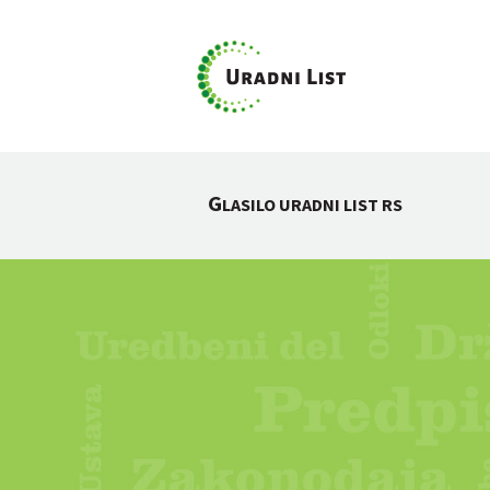
G
LASILO URADNI LIST RS