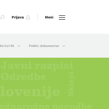
Prijava
Meni
dni list RS
Preklic dokumentov