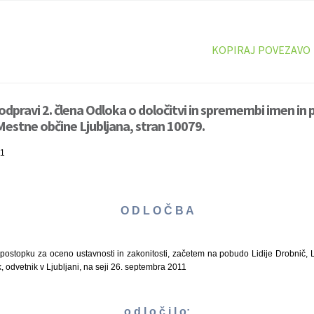
KOPIRAJ POVEZAVO
odpravi 2. člena Odloka o določitvi in spremembi imen in 
Mestne občine Ljubljana, stran 10079.
11
O D L O Č B A
postopku za oceno ustavnosti in zakonitosti, začetem na pobudo Lidije Drobnič, Lju
odvetnik v Ljubljani, na seji 26. septembra 2011
o d l o č i l o: