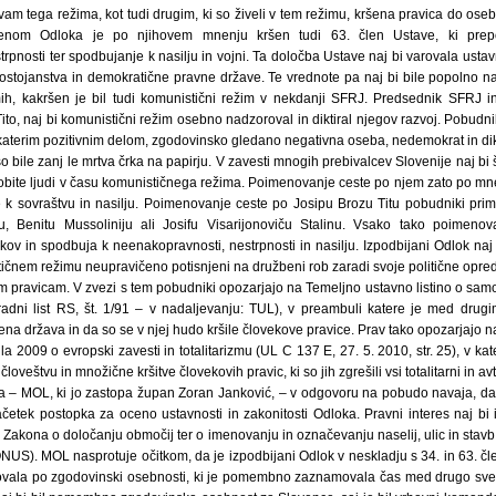
vam tega režima, kot tudi drugim, ki so živeli v tem režimu, kršena pravica do ose
lenom Odloka je po njihovem mnenju kršen tudi 63. člen Ustave, ki prep
rpnosti ter spodbujanje k nasilju in vojni. Ta določba Ustave naj bi varovala ust
stojanstva in demokratične pravne države. Te vrednote pa naj bi bile popolno nas
žimih, kakršen je bil tudi komunistični režim v nekdanji SFRJ. Predsednik SFRJ i
to, naj bi komunistični režim osebno nadzoroval in diktiral njegov razvoj. Pobudnik
ekaterim pozitivnim delom, zgodovinsko gledano negativna oseba, nedemokrat in di
o bile zanj le mrtva črka na papirju. V zavesti mnogih prebivalcev Slovenije naj bi
obite ljudi v času komunističnega režima. Poimenovanje ceste po njem zato po m
 k sovraštvu in nasilju. Poimenovanje ceste po Josipu Brozu Titu pobudniki pr
ju, Benitu Mussoliniju ali Josifu Visarijonoviču Stalinu. Vsako tako poimeno
ov in spodbuja k neenakopravnosti, nestrpnosti in nasilju. Izpodbijani Odlok naj
ističnem režimu neupravičeno potisnjeni na družbeni rob zaradi svoje politične opre
m pravicam. V zvezi s tem pobudniki opozarjajo na Temeljno ustavno listino o samo
radni list RS, št. 1/91 – v nadaljevanju: TUL), v preambuli katere je med drug
ena država in da so se v njej hudo kršile človekove pravice. Prav tako opozarjajo
a 2009 o evropski zavesti in totalitarizmu (UL C 137 E, 27. 5. 2010, str. 25), v ka
človeštvu in množične kršitve človekovih pravic, ki so jih zgrešili vsi totalitarni in avt
 – MOL, ki jo zastopa župan Zoran Janković, – v odgovoru na pobudo navaja, da
četek postopka za oceno ustavnosti in zakonitosti Odloka. Pravni interes naj bi 
 Zakona o določanju območij ter o imenovanju in označevanju naselij, ulic in stavb (
NUS). MOL nasprotuje očitkom, da je izpodbijani Odlok v neskladju s 34. in 63. č
ovala po zgodovinski osebnosti, ki je pomembno zaznamovala čas med drugo sveto