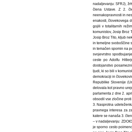
nadaljevanju: SFRJ), žrt
člena Ustave. Z 2. č
neenakopravnosti in nest
enakosti, človekovega do
gojili v totalitarnih re
komunistov, Josip Broz Ti
Josip Broz Tito, kljub n
in temeljne svoboščine s
in temačen spomin na p
svojevrstno spodbujanje
ceste po Adolfu Hitler
dostojanstvo posameznik
ljudi, ki so bili v komun
demokraciji in človekovi
Republike Slovenije (U
delovala kot pravno urej
parlamenta z dne 2. april
obsodil vse zločine proti 
3. Nasprotna udeleženka
pravnega interesa za za
katere se nanaša 3. člen
– v nadaljevanju: ZDOIO
je sporno cesto poimen