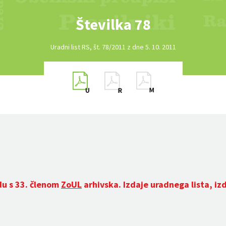
Številka 78
Uradni list RS, št. 78/2011 z dne 5. 10. 2011
du s 33. členom
ZoUL
arhivska. Izdaje uradnega lista, iz