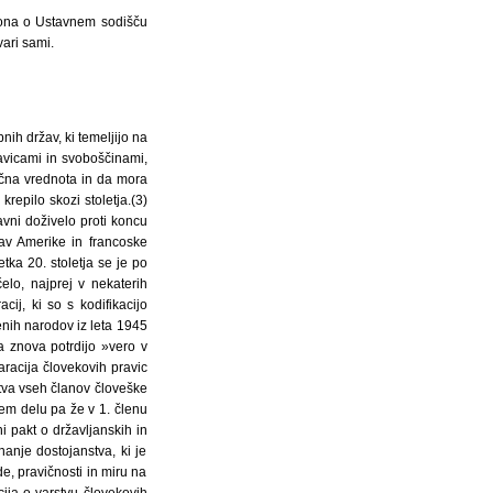
akona o Ustavnem sodišču
vari sami.
ih držav, ki temeljijo na
ravicami in svoboščinami,
tična vrednota in da mora
repilo skozi stoletja.(3)
avni doživelo proti koncu
žav Amerike in francoske
etka 20. stoletja se je po
elo, najprej v nekaterih
j, ki so s kodifikacijo
enih narodov iz leta 1945
a znova potrdijo »vero v
aracija človekovih pravic
tva vseh članov človeške
nem delu pa že v 1. členu
 pakt o državljanskih in
nanje dostojanstva, ki je
e, pravičnosti in miru na
cija o varstvu človekovih