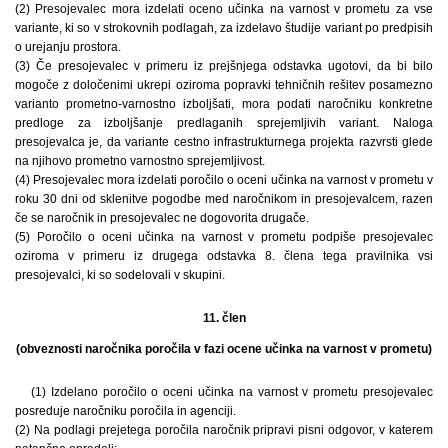
(2) Presojevalec mora izdelati oceno učinka na varnost v prometu za vse
variante, ki so v strokovnih podlagah, za izdelavo študije variant po predpisih
o urejanju prostora.
(3) Če presojevalec v primeru iz prejšnjega odstavka ugotovi, da bi bilo
mogoče z določenimi ukrepi oziroma popravki tehničnih rešitev posamezno
varianto prometno-varnostno izboljšati, mora podati naročniku konkretne
predloge za izboljšanje predlaganih sprejemljivih variant. Naloga
presojevalca je, da variante cestno infrastrukturnega projekta razvrsti glede
na njihovo prometno varnostno sprejemljivost.
(4) Presojevalec mora izdelati poročilo o oceni učinka na varnost v prometu v
roku 30 dni od sklenitve pogodbe med naročnikom in presojevalcem, razen
če se naročnik in presojevalec ne dogovorita drugače.
(5) Poročilo o oceni učinka na varnost v prometu podpiše presojevalec
oziroma v primeru iz drugega odstavka 8. člena tega pravilnika vsi
presojevalci, ki so sodelovali v skupini.
11. člen
(obveznosti naročnika poročila v fazi ocene učinka na varnost v prometu)
(1) Izdelano poročilo o oceni učinka na varnost v prometu presojevalec
posreduje naročniku poročila in agenciji.
(2) Na podlagi prejetega poročila naročnik pripravi pisni odgovor, v katerem