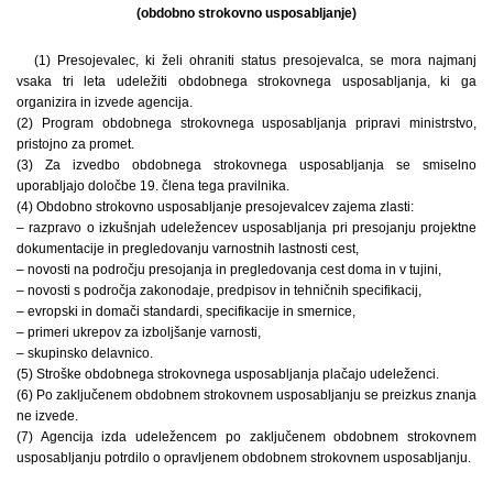
(obdobno strokovno usposabljanje)
(1) Presojevalec, ki želi ohraniti status presojevalca, se mora najmanj
vsaka tri leta udeležiti obdobnega strokovnega usposabljanja, ki ga
organizira in izvede agencija.
(2) Program obdobnega strokovnega usposabljanja pripravi ministrstvo,
pristojno za promet.
(3) Za izvedbo obdobnega strokovnega usposabljanja se smiselno
uporabljajo določbe 19. člena tega pravilnika.
(4) Obdobno strokovno usposabljanje presojevalcev zajema zlasti:
– razpravo o izkušnjah udeležencev usposabljanja pri presojanju projektne
dokumentacije in pregledovanju varnostnih lastnosti cest,
– novosti na področju presojanja in pregledovanja cest doma in v tujini,
– novosti s področja zakonodaje, predpisov in tehničnih specifikacij,
– evropski in domači standardi, specifikacije in smernice,
– primeri ukrepov za izboljšanje varnosti,
– skupinsko delavnico.
(5) Stroške obdobnega strokovnega usposabljanja plačajo udeleženci.
(6) Po zaključenem obdobnem strokovnem usposabljanju se preizkus znanja
ne izvede.
(7) Agencija izda udeležencem po zaključenem obdobnem strokovnem
usposabljanju potrdilo o opravljenem obdobnem strokovnem usposabljanju.