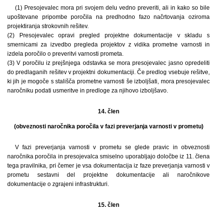
(1) Presojevalec mora pri svojem delu vedno preveriti, ali in kako so bile
upoštevane pripombe poročila na predhodno fazo načrtovanja oziroma
projektiranja strokovnih rešitev.
(2) Presojevalec opravi pregled projektne dokumentacije v skladu s
smernicami za izvedbo pregleda projektov z vidika prometne varnosti in
izdela poročilo o preveritvi varnosti prometa.
(3) V poročilu iz prejšnjega odstavka se mora presojevalec jasno opredeliti
do predlaganih rešitev v projektni dokumentaciji. Če predlog vsebuje rešitve,
ki jih je mogoče s stališča prometne varnosti še izboljšati, mora presojevalec
naročniku podati usmeritve in predloge za njihovo izboljšavo.
14. člen
(obveznosti naročnika poročila v fazi preverjanja varnosti v prometu)
V fazi preverjanja varnosti v prometu se glede pravic in obveznosti
naročnika poročila in presojevalca smiselno uporabljajo določbe iz 11. člena
tega pravilnika, pri čemer je vsa dokumentacija iz faze preverjanja varnosti v
prometu sestavni del projektne dokumentacije ali naročnikove
dokumentacije o zgrajeni infrastrukturi.
15. člen