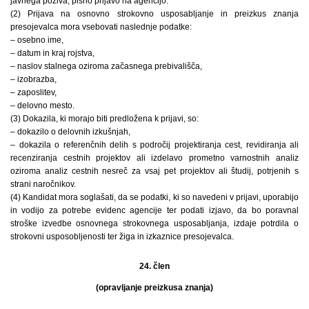
javnega poziva, pisno prijavo na agencijo.
(2) Prijava na osnovno strokovno usposabljanje in preizkus znanja
presojevalca mora vsebovati naslednje podatke:
– osebno ime,
– datum in kraj rojstva,
– naslov stalnega oziroma začasnega prebivališča,
– izobrazba,
– zaposlitev,
– delovno mesto.
(3) Dokazila, ki morajo biti predložena k prijavi, so:
– dokazilo o delovnih izkušnjah,
– dokazila o referenčnih delih s področij projektiranja cest, revidiranja ali
recenziranja cestnih projektov ali izdelavo prometno varnostnih analiz
oziroma analiz cestnih nesreč za vsaj pet projektov ali študij, potrjenih s
strani naročnikov.
(4) Kandidat mora soglašati, da se podatki, ki so navedeni v prijavi, uporabijo
in vodijo za potrebe evidenc agencije ter podati izjavo, da bo poravnal
stroške izvedbe osnovnega strokovnega usposabljanja, izdaje potrdila o
strokovni usposobljenosti ter žiga in izkaznice presojevalca.
24. člen
(opravljanje preizkusa znanja)