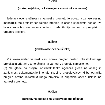
7. člen
(vrste projektov, za katere je ocena učinka obvezna)
Izdelava ocene učinka na varnost v prometu je obvezna za vse cestno
infrastrukturne projekte ter zajema pregled in oceno strokovnih podlag, za
katere se v fazi načrtovanja variant izdela študija variant po predpisih o
urejanju prostora.
8. člen
(izdelovalec ocene učinka)
(1) Presojevalec varnosti cest opravi pregled cestno infrastrukturnega
projekta in pripravi oceno učinka na varnost v prometu samostojno.
(2) Ne glede na prejšnji odstavek lahko agencija glede na obseg in
zahtevnost dokumentacije imenuje skupino presojevalcev, ki bo opravila
pregled cestno infrastrukturnega projekta in pripravila oceno učinka na
varnost v prometu.
9. člen
(strokovne podlage za izdelavo ocene učinka)