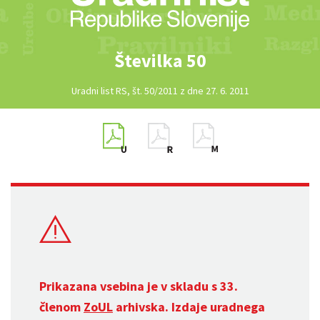
Številka 50
Uradni list RS, št. 50/2011 z dne 27. 6. 2011
Prikazana vsebina je v skladu s 33.
členom
ZoUL
arhivska. Izdaje uradnega