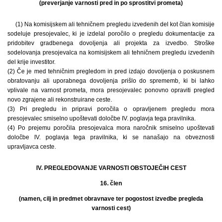
(preverjanje varnosti pred in po sprostitvi prometa)
(1) Na komisijskem ali tehničnem pregledu izvedenih del kot član komisije
sodeluje presojevalec, ki je izdelal poročilo o pregledu dokumentacije za
pridobitev gradbenega dovoljenja ali projekta za izvedbo. Stroške
sodelovanja presojevalca na komisijskem ali tehničnem pregledu izvedenih
del krije investitor.
(2) Če je med tehničnim pregledom in pred izdajo dovoljenja o poskusnem
obratovanju ali uporabnega dovoljenja prišlo do sprememb, ki bi lahko
vplivale na varnost prometa, mora presojevalec ponovno opraviti pregled
novo zgrajene ali rekonstruirane ceste.
(3) Pri pregledu in pripravi poročila o opravljenem pregledu mora
presojevalec smiselno upoštevati določbe IV. poglavja tega pravilnika.
(4) Po prejemu poročila presojevalca mora naročnik smiselno upoštevati
določbe IV. poglavja tega pravilnika, ki se nanašajo na obveznosti
upravljavca ceste.
IV. PREGLEDOVANJE VARNOSTI OBSTOJEČIH CEST
16. člen
(namen, cilj in predmet obravnave ter pogostost izvedbe pregleda
varnosti cest)