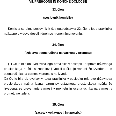
VII. PREHODNE IN KONČNE DOLOČBE
33. člen
(poslovnik komisije)
Komisija sprejme poslovnik iz četrtega odstavka 22. člena tega pravilnika
najkasneje v devetdesetih dneh po njenem imenovanju.
34. člen
(izdelava ocene učinka na varnost v prometu)
(1) Če je bila ob uveljavitvi tega pravilnika v postopku priprave državnega
prostorskega načrta seznanitev javnosti s študijo variant že izvedena, se
ocena učinka na varnost v prometu ne izvede.
(2) Če je bila ob uveljavitvi tega pravilnika v postopku priprave državnega
prostorskega načrta javna razgrnitev državnega prostorskega načrta že
izvedena, se preverjanje varnosti v prometu in ocena učinka na varnost v
prometu ne izdela.
35. člen
(začetek veljavnosti in uporaba)