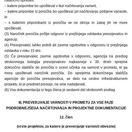
natančno opredeli:
– katere pripombe bo upošteval v fazi načrtovanja variant,
– katere pripombe iz poročila bo upošteval pri načrtovanju potrjene variante,
in
– s katerimi pripombami iz poročila se ne strinja in zakaj jih ne more
upoštevati.
(3) Naročnik poročila pošlje odgovor iz prejšnjega odstavka presojevalcu in
agenciji.
(4) Presojevalec lahko potrdi ali zavrne ugotovitve v odgovoru iz prejšnjega
odstavka v roku 15 dni.
(5) Če presojevalec zavrne ugotovitve v odgovoru, agencija na predlog
strokovnega kolegija presojevalcev najkasneje v 30. dneh sprejme
dokončno stališče do poročila o oceni učinka na varnost v prometu, ki ga
mora upoštevati naročnik poročila. Do sprejema dokončnega stališča
agencije do poročila presojevalca, se delo na cestno infrastrukturnem
projektu, ki je predmet presoje, ne sme nadaljevati.
(6) Vsa dokumentacija iz tega člena je sestavni del strokovnih podlag.
III. PREVERJANJE VARNOSTI V PROMETU ZA VSE FAZE
PODROBNEJŠEGA NAČRTOVANJA IN PROJEKTNE DOKUMENTACIJE
12. člen
(vrste projektov, za katere je preverjanje varnosti obvezno)