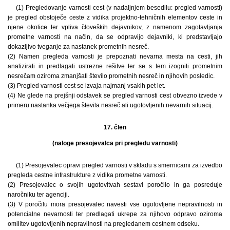
(1) Pregledovanje varnosti cest (v nadaljnjem besedilu: pregled varnosti)
je pregled obstoječe ceste z vidika projektno-tehničnih elementov ceste in
njene okolice ter vpliva človeških dejavnikov, z namenom zagotavljanja
prometne varnosti na način, da se odpravijo dejavniki, ki predstavljajo
dokazljivo tveganje za nastanek prometnih nesreč.
(2) Namen pregleda varnosti je prepoznati nevarna mesta na cesti, jih
analizirati in predlagati ustrezne rešitve ter se s tem izogniti prometnim
nesrečam oziroma zmanjšati število prometnih nesreč in njihovih posledic.
(3) Pregled varnosti cest se izvaja najmanj vsakih pet let.
(4) Ne glede na prejšnji odstavek se pregled varnosti cest obvezno izvede v
primeru nastanka večjega števila nesreč ali ugotovljenih nevarnih situacij.
17. člen
(naloge presojevalca pri pregledu varnosti)
(1) Presojevalec opravi pregled varnosti v skladu s smernicami za izvedbo
pregleda cestne infrastrukture z vidika prometne varnosti.
(2) Presojevalec o svojih ugotovitvah sestavi poročilo in ga posreduje
naročniku ter agenciji.
(3) V poročilu mora presojevalec navesti vse ugotovljene nepravilnosti in
potencialne nevarnosti ter predlagati ukrepe za njihovo odpravo oziroma
omilitev ugotovljenih nepravilnosti na pregledanem cestnem odseku.