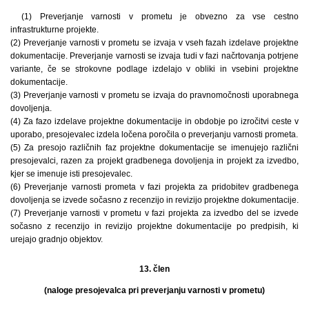
(1) Preverjanje varnosti v prometu je obvezno za vse cestno
infrastrukturne projekte.
(2) Preverjanje varnosti v prometu se izvaja v vseh fazah izdelave projektne
dokumentacije. Preverjanje varnosti se izvaja tudi v fazi načrtovanja potrjene
variante, če se strokovne podlage izdelajo v obliki in vsebini projektne
dokumentacije.
(3) Preverjanje varnosti v prometu se izvaja do pravnomočnosti uporabnega
dovoljenja.
(4) Za fazo izdelave projektne dokumentacije in obdobje po izročitvi ceste v
uporabo, presojevalec izdela ločena poročila o preverjanju varnosti prometa.
(5) Za presojo različnih faz projektne dokumentacije se imenujejo različni
presojevalci, razen za projekt gradbenega dovoljenja in projekt za izvedbo,
kjer se imenuje isti presojevalec.
(6) Preverjanje varnosti prometa v fazi projekta za pridobitev gradbenega
dovoljenja se izvede sočasno z recenzijo in revizijo projektne dokumentacije.
(7) Preverjanje varnosti v prometu v fazi projekta za izvedbo del se izvede
sočasno z recenzijo in revizijo projektne dokumentacije po predpisih, ki
urejajo gradnjo objektov.
13. člen
(naloge presojevalca pri preverjanju varnosti v prometu)