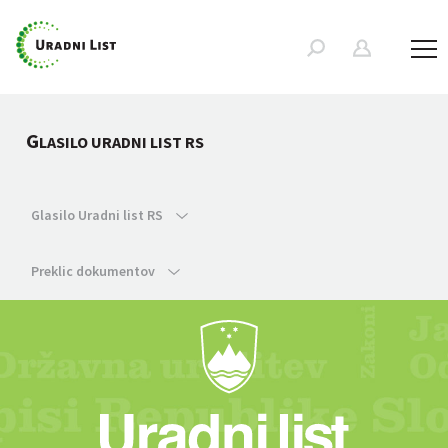
G
LASILO URADNI LIST RS
Glasilo Uradni list RS
Preklic dokumentov