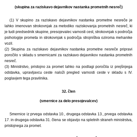
(skupina za raziskavo dejavnikov nastanka prometnih nesreč)
(1) V skupino za raziskavo dejavnikov nastanka prometne nesreče je
lahko imenovan strokovnjak za metodiko raziskovanja prometnih nesreč, ki
je tudi predsednik skupine, presojevalec varnosti cest, strokovnjak s področja
psihologije prometa in strokovnjak s področja strojništva oziroma mehanike
vozil.
(2) Skupina za raziskavo dejavnikov nastanka prometne nesreče pripravi
poročilo v skladu s smernicami za raziskavo dejavnikov nastanka prometnih
nesreč.
(3) Ministrstvo, pristojno za promet lahko na podlagi poročila iz prejšnjega
odstavka, upravljavcu ceste naloži pregled varnosti ceste v skladu s IV.
poglavjem tega pravilnika.
32. člen
(smernice za delo presojevalcev)
Smernice iz prvega odstavka 10., drugega odstavka 13., prvega odstavka
17. in drugega odstavka 31. člena se objavijo na spletnih straneh ministrstva,
pristojnega za promet.