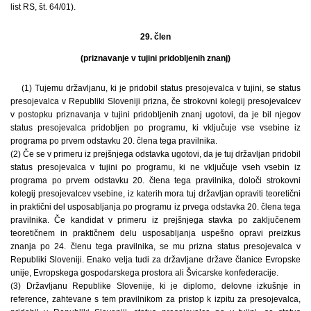
list RS, št. 64/01).
29. člen
(priznavanje v tujini pridobljenih znanj)
(1) Tujemu državljanu, ki je pridobil status presojevalca v tujini, se status
presojevalca v Republiki Sloveniji prizna, če strokovni kolegij presojevalcev
v postopku priznavanja v tujini pridobljenih znanj ugotovi, da je bil njegov
status presojevalca pridobljen po programu, ki vključuje vse vsebine iz
programa po prvem odstavku 20. člena tega pravilnika.
(2) Če se v primeru iz prejšnjega odstavka ugotovi, da je tuj državljan pridobil
status presojevalca v tujini po programu, ki ne vključuje vseh vsebin iz
programa po prvem odstavku 20. člena tega pravilnika, določi strokovni
kolegij presojevalcev vsebine, iz katerih mora tuj državljan opraviti teoretični
in praktični del usposabljanja po programu iz prvega odstavka 20. člena tega
pravilnika. Če kandidat v primeru iz prejšnjega stavka po zaključenem
teoretičnem in praktičnem delu usposabljanja uspešno opravi preizkus
znanja po 24. členu tega pravilnika, se mu prizna status presojevalca v
Republiki Sloveniji. Enako velja tudi za državljane države članice Evropske
unije, Evropskega gospodarskega prostora ali Švicarske konfederacije.
(3) Državljanu Republike Slovenije, ki je diplomo, delovne izkušnje in
reference, zahtevane s tem pravilnikom za pristop k izpitu za presojevalca,