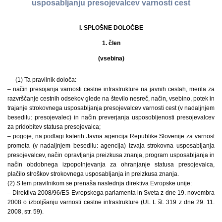
usposabljanju presojevalcev varnosti cest
I. SPLOŠNE DOLOČBE
1. člen
(vsebina)
(1) Ta pravilnik določa:
– način presojanja varnosti cestne infrastrukture na javnih cestah, merila za
razvrščanje cestnih odsekov glede na število nesreč, način, vsebino, potek in
trajanje strokovnega usposabljanja presojevalcev varnosti cest (v nadaljnjem
besedilu: presojevalec) in način preverjanja usposobljenosti presojevalcev
za pridobitev statusa presojevalca;
– pogoje, na podlagi katerih Javna agencija Republike Slovenije za varnost
prometa (v nadaljnjem besedilu: agencija) izvaja strokovna usposabljanja
presojevalcev, način opravljanja preizkusa znanja, program usposabljanja in
način obdobnega izpopolnjevanja za ohranjanje statusa presojevalca,
plačilo stroškov strokovnega usposabljanja in preizkusa znanja.
(2) S tem pravilnikom se prenaša naslednja direktiva Evropske unije:
– Direktiva 2008/96/ES Evropskega parlamenta in Sveta z dne 19. novembra
2008 o izboljšanju varnosti cestne infrastrukture (UL L št. 319 z dne 29. 11.
2008, str. 59).