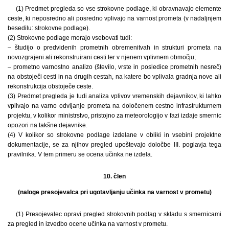
(1) Predmet pregleda so vse strokovne podlage, ki obravnavajo elemente
ceste, ki neposredno ali posredno vplivajo na varnost prometa (v nadaljnjem
besedilu: strokovne podlage).
(2) Strokovne podlage morajo vsebovati tudi:
– študijo o predvidenih prometnih obremenitvah in strukturi prometa na
novozgrajeni ali rekonstruirani cesti ter v njenem vplivnem območju;
– prometno varnostno analizo (število, vrste in posledice prometnih nesreč)
na obstoječi cesti in na drugih cestah, na katere bo vplivala gradnja nove ali
rekonstrukcija obstoječe ceste.
(3) Predmet pregleda je tudi analiza vplivov vremenskih dejavnikov, ki lahko
vplivajo na varno odvijanje prometa na določenem cestno infrastrukturnem
projektu, v kolikor ministrstvo, pristojno za meteorologijo v fazi izdaje smernic
opozori na takšne dejavnike.
(4) V kolikor so strokovne podlage izdelane v obliki in vsebini projektne
dokumentacije, se za njihov pregled upoštevajo določbe III. poglavja tega
pravilnika. V tem primeru se ocena učinka ne izdela.
10. člen
(naloge presojevalca pri ugotavljanju učinka na varnost v prometu)
(1) Presojevalec opravi pregled strokovnih podlag v skladu s smernicami
za pregled in izvedbo ocene učinka na varnost v prometu.