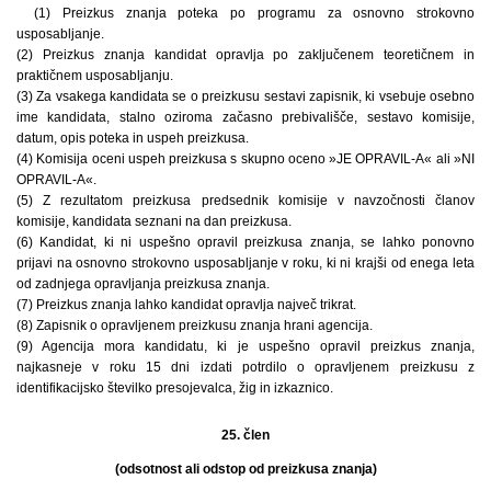
(1) Preizkus znanja poteka po programu za osnovno strokovno
usposabljanje.
(2) Preizkus znanja kandidat opravlja po zaključenem teoretičnem in
praktičnem usposabljanju.
(3) Za vsakega kandidata se o preizkusu sestavi zapisnik, ki vsebuje osebno
ime kandidata, stalno oziroma začasno prebivališče, sestavo komisije,
datum, opis poteka in uspeh preizkusa.
(4) Komisija oceni uspeh preizkusa s skupno oceno »JE OPRAVIL-A« ali »NI
OPRAVIL-A«.
(5) Z rezultatom preizkusa predsednik komisije v navzočnosti članov
komisije, kandidata seznani na dan preizkusa.
(6) Kandidat, ki ni uspešno opravil preizkusa znanja, se lahko ponovno
prijavi na osnovno strokovno usposabljanje v roku, ki ni krajši od enega leta
od zadnjega opravljanja preizkusa znanja.
(7) Preizkus znanja lahko kandidat opravlja največ trikrat.
(8) Zapisnik o opravljenem preizkusu znanja hrani agencija.
(9) Agencija mora kandidatu, ki je uspešno opravil preizkus znanja,
najkasneje v roku 15 dni izdati potrdilo o opravljenem preizkusu z
identifikacijsko številko presojevalca, žig in izkaznico.
25. člen
(odsotnost ali odstop od preizkusa znanja)