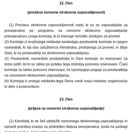
22. člen
(preizkus osnovne strokovne usposobljenosti)
(1) Preizkus strokovne usposobljenosti oseb, ki so se usposabljale za
presojevalce po programu za osnovno strokovno usposabljanje
presojevalcev, izvaja komisija, ki jo imenuje minister, pristojen za promet.
(2) Komisijo iz prejšnjega odstavka sestavljajo predsednik komisije in njegov
namestnik, ki sta oba uslužbenca ministrstva, pristojnega za promet, in štirje
člani, ki so predavatelji na strokovnem usposabljanju.
(3) Predsednik, namestnik predsednika in člani komisije so imenovani za
dobo petih let in so lahko po poteku tega obdobja ponovno imenovani. Člani
komisije so lahko ponovno imenovani, če izpolnjujejo pogoje za predavatelja
na osnovnem strokovnem usposabljanju.
(4) Komisija iz prvega odstavka tega člena uredi svojo notranjo organizacijo
in delo s poslovnikom.
23. člen
(prijava na osnovno strokovno usposabljanje)
(1) Kandidat, ki se želi udeležiti osnovnega strokovnega usposabljanja in
opraviti preizkus znanja za pridobitev statusa presojevalca, poda na podlagi