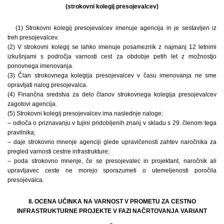
(strokovni kolegij presojevalcev)
(1) Strokovni kolegij presojevalcev imenuje agencija in je sestavljen iz
treh presojevalcev.
(2) V strokovni kolegij se lahko imenuje posameznik z najmanj 12 letnimi
izkušnjami s področja varnosti cest za obdobje petih let z možnostjo
ponovnega imenovanja.
(3) Član strokovnega kolegija presojevalcev v času imenovanja ne sme
opravljati nalog presojevalca.
(4) Finančna sredstva za delo članov strokovnega kolegija presojevalcev
zagotovi agencija.
(5) Strokovni kolegij presojevalcev ima naslednje naloge:
– odloča o priznavanju v tujini pridobljenih znanj v skladu s 29. členom tega
pravilnika;
– daje strokovno mnenje agenciji glede upravičenosti zahtev naročnika za
pregled varnosti cestne infrastrukture;
– poda strokovno mnenje, če se presojevalec in projektant, naročnik ali
upravljavec ceste ne morejo sporazumeti o utemeljenosti poročila
presojevalca.
II. OCENA UČINKA NA VARNOST V PROMETU ZA CESTNO
INFRASTRUKTURNE PROJEKTE V FAZI NAČRTOVANJA VARIANT