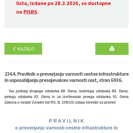
lista, izdane po 28.2.2026, so dostopne
na
PISRS
.
KAZALO
2364. Pravilnik o preverjanju varnosti cestne infrastrukture
in usposabljanju presojevalcev varnosti cest, stran 6936.
Na podlagi drugega odstavka 88. člena, sedmega odstavka 89. člena,
petega odstavka 92. člena in za izvrševanje prvega odstavka 91. člena
Zakona o cestah (Uradni list RS, št. 109/10) izdaja minister za promet
P R A V I L N I K
o preverjanju varnosti cestne infrastrukture in