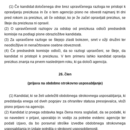
(1) Če kandidat določenega dne brez upravičenega razloga ne pristopi k
opravljanju preizkusa in če o tem agencijo pisno ne obvesti najmanj tri dni
pred rokom za preizkus, ali če odstopi, ko je že začel opravljati preizkus, se
šteje da preizkusa ni opravil.
(2) O upravičenosti razlogov za odstop od preizkusa odloči predsednik
komisije na podlagi pisne obrazložitve kandidata.
(3) Za upravičene razloge se štejejo zlasti bolezen, smrt v ožji družini ter
neodložljive in nenačrtovane osebne obveznosti.
(4) Če predsednik komisije odloči, da so razlogi upravičeni, se šteje, da
kandidat ni pristopil k preizkusu. V tem primeru lahko kandidat opravlja
preizkus znanja na prvem naslednjem roku, ki ga določi agencija.
26. člen
(prijava na obdobno strokovno usposabljanje)
(1) Kandidat, ki se želi udeležiti obdobnega strokovnega usposabljanja, ki
predstavlja enega od dveh pogojev za ohranitev statusa presojevalca, vloži
pisno prijavo na agencijo.
(2) Kandidat iz prvega odstavka tega člena mora soglašati, da se podatki, ki
so navedeni v prijavi, uporabijo in vodijo za potrebe evidenc agencije ter
podati izjavo, da bo poravnal stroške izvedbe obdobnega strokovnega
usposabljanja in izdaje potrdila o strokovni usposobljenosti.