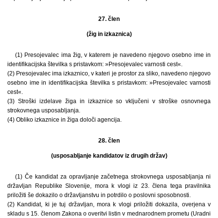
27. člen
(žig in izkaznica)
(1) Presojevalec ima žig, v katerem je navedeno njegovo osebno ime in
identifikacijska številka s pristavkom: »Presojevalec varnosti cest«.
(2) Presojevalec ima izkaznico, v kateri je prostor za sliko, navedeno njegovo
osebno ime in identifikacijska številka s pristavkom: »Presojevalec varnosti
cest«.
(3) Stroški izdelave žiga in izkaznice so vključeni v stroške osnovnega
strokovnega usposabljanja.
(4) Obliko izkaznice in žiga določi agencija.
28. člen
(usposabljanje kandidatov iz drugih držav)
(1) Če kandidat za opravljanje začetnega strokovnega usposabljanja ni
državljan Republike Slovenije, mora k vlogi iz 23. člena tega pravilnika
priložiti še dokazilo o državljanstvu in potrdilo o poslovni sposobnosti.
(2) Kandidat, ki je tuj državljan, mora k vlogi priložiti dokazila, overjena v
skladu s 15. členom Zakona o overitvi listin v mednarodnem prometu (Uradni