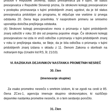
pridobil v Republiki Sloveniji, status presojevalca pa v tujini, se status
presojevalca v Republiki Sloveniji prizna, če strokovni kolegij presojevalcev
v postopku priznavanja v tujini pridobljenih znanj ugotovi, da je bil status
presojevalca pridobljen po programu, ki vključuje vse vsebine iz prvega
odstavka 20. člena tega pravilnika. V nasprotnem primeru se smiselno
uporablja določba prejšnjega odstavka.
(4) Strokovni kolegij presojevalcev mora o priznanju v tujini pridobljenih
znanj odločiti v roku 30 dni od prejema popolne vloge. Če strokovni kolegij
presojevalcev ne izda in vroči odločbe o priznanju v tujini pridobljenih znanj
v roku iz prejšnjega stavka, se šteje, da je bila odločba o priznanju v tujini
pridobljenih znanj izdana v skladu z 11. členom Zakona o storitvah na
notranjem trgu (Uradni list RS, št. 21/10).
VI. RAZISKAVA DEJAVNIKOV NASTANKA PROMETNIH NESREČ
30. člen
(imenovanje skupine)
Za vsako prometno nesrečo s smrtnim izidom, ki se zgodi na cesti iz 85.
člena ZCes-1, agencija imenuje skupino strokovnjakov, ki raziščejo
dejavnike nastanka prometne nesreče, in o tem sestavijo poročilo.
31. člen