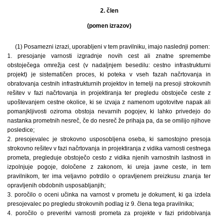
2. člen
(pomen izrazov)
(1) Posamezni izrazi, uporabljeni v tem pravilniku, imajo naslednji pomen:
1. presojanje varnosti izgradnje novih cest ali znatne spremembe
obstoječega omrežja cest (v nadaljnjem besedilu: cestno infrastrukturni
projekt) je sistematičen proces, ki poteka v vseh fazah načrtovanja in
obratovanja cestnih infrastrukturnih projektov in temelji na presoji strokovnih
rešitev v fazi načrtovanja in projektiranja ter pregledu obstoječe ceste z
upoštevanjem cestne okolice, ki se izvaja z namenom ugotovitve napak ali
pomanjkljivosti oziroma obstoja nevarnih pogojev, ki lahko privedejo do
nastanka prometnih nesreč, če do nesreč že prihaja pa, da se omilijo njihove
posledice;
2. presojevalec je strokovno usposobljena oseba, ki samostojno presoja
strokovno rešitev v fazi načrtovanja in projektiranja z vidika varnosti cestnega
prometa, pregleduje obstoječo cesto z vidika njenih varnostnih lastnosti in
izpolnjuje pogoje, določene z zakonom, ki ureja javne ceste, in tem
pravilnikom, ter ima veljavno potrdilo o opravljenem preizkusu znanja ter
opravljenih obdobnih usposabljanjih;
3. poročilo o oceni učinka na varnost v prometu je dokument, ki ga izdela
presojevalec po pregledu strokovnih podlag iz 9. člena tega pravilnika;
4. poročilo o preveritvi varnosti prometa za projekte v fazi pridobivanja