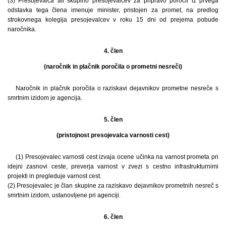
(3) Presojevalca ali skupino presojevalcev za pripravo poročil iz prvega
odstavka tega člena imenuje minister, pristojen za promet, na predlog
strokovnega kolegija presojevalcev v roku 15 dni od prejema pobude
naročnika.
4. člen
(naročnik in plačnik poročila o prometni nesreči)
Naročnik in plačnik poročila o raziskavi dejavnikov prometne nesreče s
smrtnim izidom je agencija.
5. člen
(pristojnost presojevalca varnosti cest)
(1) Presojevalec varnosti cest izvaja ocene učinka na varnost prometa pri
idejni zasnovi ceste, preverja varnost v zvezi s cestno infrastrukturnimi
projekti in pregleduje varnost cest.
(2) Presojevalec je član skupine za raziskavo dejavnikov prometnih nesreč s
smrtnim izidom, ustanovljene pri agenciji.
6. člen