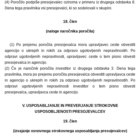
(4) Poročilo podpiše presojevalec oziroma v primeru iz drugega odstavka 8.
člena tega pravilnika vsi presojevalci, ki so sodelovali v skupini.
18. člen
(naloge naročnika poročila)
(1) Po prejemu poročila presojevalca mora upravljavec ceste obvestiti
agencijo o ukrepih in rokih za odpravo ugotovljenih nepravilnostih. Po
odpravi ugotovljenih nepravilnosti, upravljavec ceste o tem pisno obvesti
presojevalca in agencijo.
(2) Če je naročnik poročila investitor iz drugega odstavka 3. člena tega
pravilnika, mora po prejemu poročila presojevalca obvestiti upravljavca ceste
in agencijo o ukrepih in rokih za odpravo ugotovljenih nepravilnostih. Po
odpravi ugotovljenih nepravilnosti investitor o tem pisno obvesti
presojevalca, upravljavca ceste in agencijo.
V. USPOSABLJANJE IN PREVERJANJE STROKOVNE
USPOSOBLJENOSTI PRESOJEVALCEV
19. člen
(izvajanje osnovnega strokovnega usposabljanja presojevalcev)