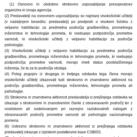
(1) Osnovno in obdobno strokovno usposabljanje presojevalcev
organizira in izvaja agencija.
(2) Predavatelji na osnovnem usposabljanju so najmanj visokošolski učitelji
(v nadaljnjem besedilu: predavatelj) po predpisih o visokem šolstvu z
veljavno habilitacijo za predmetna področja gradbeništva, prometnega
inženirstva in tehnologije prometa, ki vsebujejo podpodročja prometne
varnosti, in visokošolski učitelji z veljavno habilitacijo za področje
psihologije.
(3) Visokošolski učitelji z veljavno habilitacijo za predmetna področja
gradbeništva, prometnega inženirstva in tehnologije prometa, ki vsebujejo
podpodročja prometne varnosti, morajo imeti status pooblaščenega
inženirja, če ta za to področje obstaja.
(4) Poleg pogojev iz drugega in tretjega odstavka tega člena morajo
visokošolski učitelji izkazovati tudi strokovno in znanstveno aktivnost na
področju gradbeništva, prometnega inženirstva, tehnologije prometa ali
psihologije.
(5) Strokovna in znanstvena aktivnost predavatelja iz prejšnjega odstavka se
izkazuje s strokovnimi in znanstvenimi članki z obravnavanih področij ter z
nosilstvom ali sodelovanjem pri razvojno raziskovalnih nalogah z
obravnavanih področij prometne varnosti ali psihologije nacionalnega
pomena.
(6) Ustrezno strokovno in znanstveno aktivnost iz prejšnjega odstavka
predavatelj izkazuje z izpiskom podatkovne baze COBISS.