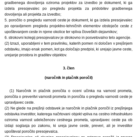
gradbenega dovoljenja oziroma projektov za izvedbo je dokument, ki ga
izdela presojevalec po pregledu projekta za pridobitev gradbenega
dovoljenja ali projekta za izvedbo;
5. poročilo o pregledu varnosti ceste je dokument, ki ga izdela presojevalec
po opravljenem pregledu projektno-tehničnih elementov obstoječe ceste z
upoštevanjem ceste in njene okolice ter vpliva človeških dejavnikov;
6. strokovni kolegij presojevalcev je strokovno in posvetovalno telo agencije.
(2) Izrazi, uporabljeni v tem pravilniku, katerih pomen ni določen v prejšnjem
odstavku, imajo enak pomen, kot ga določajo predpisi, ki urejajo javne ceste,
urejanje prostora in graditev objektov.
3. člen
(naročnik in plačnik poročil)
(1) Naročnik in plačnik poročila o oceni učinka na varnost prometa,
poročila o preveritvi varnosti prometa in poročila o pregledu varnosti ceste je
upravljavec ceste.
(2) Ne glede na prejšnji odstavek je naročnik in plačnik poročil iz prejšnjega
odstavka investitor, katerega načrtovani objekt vpliva na cestno infrastrukturo
oziroma varnost udeležencev cestnega prometa, upravljavec ceste pa ob
izdaji soglasja po zakonu, ki ureja javne ceste, preveri, ali je investitor
upošteval poročilo presojevalca.