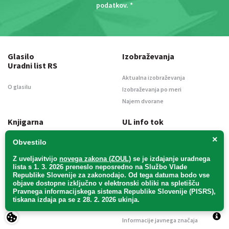
podatkov
. *
Glasilo
Izobraževanja
Uradni list RS
Aktualna izobraževanja
O glasilu
Izobraževanja po meri
Najem dvorane
Knjigarna
UL info tok
×
Obvestilo
Novo v ponudbi
O storitvi
Kako nakupovati v spletni knjigarni
Preizkusi brezplačno
Z uveljavitvijo
novega zakona (ZOUL)
se je
izdajanje uradnega
lista s 1. 3. 2026 preneslo
neposredno
na Službo Vlade
Novice
Podjetje
Republike Slovenije za zakonodajo
. Od tega datuma bodo vse
objave dostopne izključno v elektronski obliki na spletišču
Pravnega informacijskega sistema Republike Slovenije (PISRS),
|
Aktualni članki
O podjetju
About
tiskana izdaja pa se z 28. 2. 2026 ukinja.
Naroči se na novice
Kontakt
Informacije javnega značaja