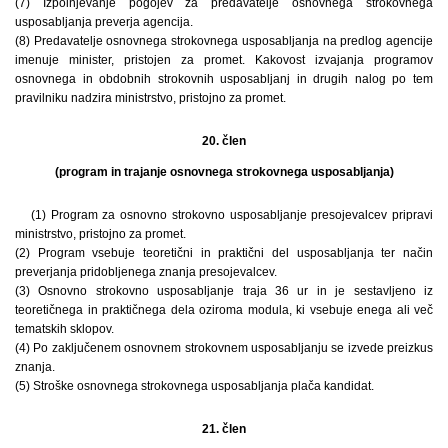
(7) Izpolnjevanje pogojev za predavatelje osnovnega strokovnega
usposabljanja preverja agencija.
(8) Predavatelje osnovnega strokovnega usposabljanja na predlog agencije
imenuje minister, pristojen za promet. Kakovost izvajanja programov
osnovnega in obdobnih strokovnih usposabljanj in drugih nalog po tem
pravilniku nadzira ministrstvo, pristojno za promet.
20. člen
(program in trajanje osnovnega strokovnega usposabljanja)
(1) Program za osnovno strokovno usposabljanje presojevalcev pripravi
ministrstvo, pristojno za promet.
(2) Program vsebuje teoretični in praktični del usposabljanja ter način
preverjanja pridobljenega znanja presojevalcev.
(3) Osnovno strokovno usposabljanje traja 36 ur in je sestavljeno iz
teoretičnega in praktičnega dela oziroma modula, ki vsebuje enega ali več
tematskih sklopov.
(4) Po zaključenem osnovnem strokovnem usposabljanju se izvede preizkus
znanja.
(5) Stroške osnovnega strokovnega usposabljanja plača kandidat.
21. člen