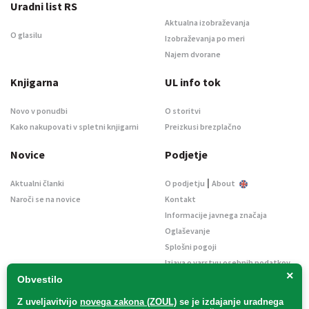
Uradni list RS
Aktualna izobraževanja
O glasilu
Izobraževanja po meri
Najem dvorane
Knjigarna
UL info tok
Novo v ponudbi
O storitvi
Kako nakupovati v spletni knjigarni
Preizkusi brezplačno
Novice
Podjetje
|
Aktualni članki
O podjetju
About
Naroči se na novice
Kontakt
Informacije javnega značaja
Oglaševanje
Splošni pogoji
Izjava o varstvu osebnih podatkov
×
E-dražbe
Obvestilo
Z uveljavitvijo
novega zakona (ZOUL)
se je
izdajanje uradnega