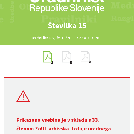
Številka 15
Uradni list RS, št. 15/2011 z dne 7. 3. 2011
Prikazana vsebina je v skladu s 33.
členom
ZoUL
arhivska. Izdaje uradnega