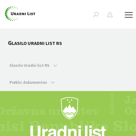
G
LASILO URADNI LIST RS
Glasilo Uradni list RS
Preklic dokumentov