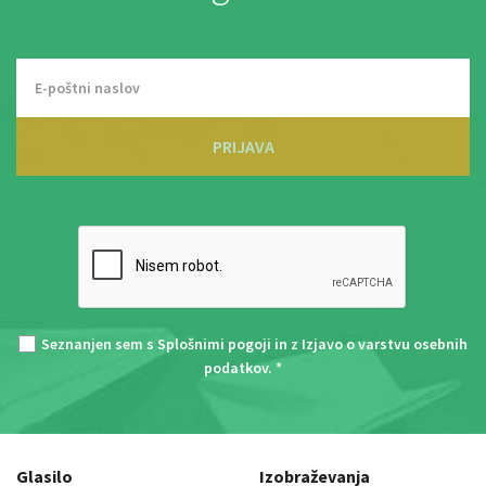
PRIJAVA
Seznanjen sem s
Splošnimi pogoji
in z
Izjavo o varstvu osebnih
podatkov
. *
Glasilo
Izobraževanja