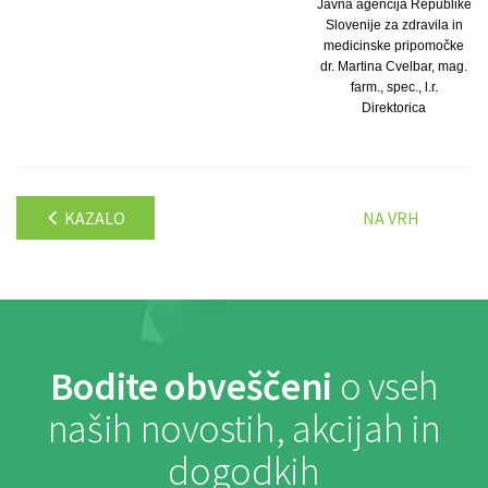
Javna agencija Republike
Slovenije za zdravila in
medicinske pripomočke
dr. Martina Cvelbar, mag.
farm., spec., l.r.
Direktorica
KAZALO
NA VRH
Bodite obveščeni
o vseh
naših novostih, akcijah in
dogodkih