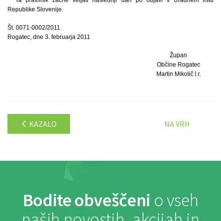
Republike Slovenije.
Št. 0071-0002/2011
Rogatec, dne 3. februarja 2011
Župan
Občine Rogatec
Martin Mikolič l.r.
KAZALO
NA VRH
Bodite obveščeni
o vseh
naših novostih, akcijah in