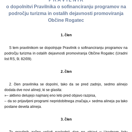
o dopolnitvi Pravilnika o sofinanciranju programov na
področju turizma in ostalih dejavnosti promoviranja
Občine Rogatec
1. člen
S tem pravilnikom se dopolnjuje Pravilnik o sofinanciranju programov na
področju turizma in ostalih dejavnosti promoviranja Občine Rogatec (Uradni
list RS, št. 82/09).
2. člen
2. člen pravilnika se dopolni, tako da se pred zadnjo, sedmo alinejo
dodata dve novi alineji, ki se glasita:
»– aktivno delujejo najmanj eno leto pred objavo razpisa,
– da so prijavljeni programi nepridobitnega značaja,« sedma alineja pa tako
postane deveta alineja.
3. člen
Ta pravilnik začne veljati naslednji dan po objavi v Uradnem listu