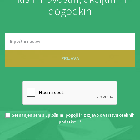
dogodkih
PRIJAVA
Seznanjen sem s
Splošnimi pogoji
in z
Izjavo o varstvu osebnih
podatkov
. *