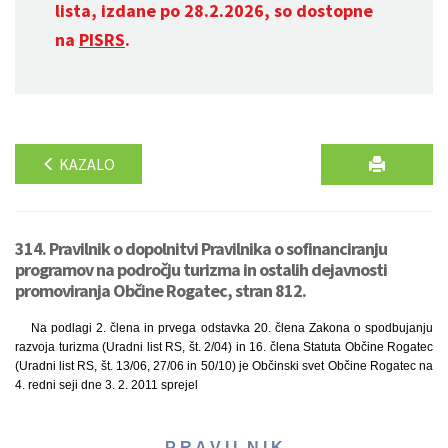
lista, izdane po 28.2.2026, so dostopne
na
PISRS
.
KAZALO
314. Pravilnik o dopolnitvi Pravilnika o sofinanciranju
programov na področju turizma in ostalih dejavnosti
promoviranja Občine Rogatec, stran 812.
Na podlagi 2. člena in prvega odstavka 20. člena Zakona o spodbujanju
razvoja turizma (Uradni list RS, št. 2/04) in 16. člena Statuta Občine Rogatec
(Uradni list RS, št. 13/06, 27/06 in 50/10) je Občinski svet Občine Rogatec na
4. redni seji dne 3. 2. 2011 sprejel
P R A V I L N I K