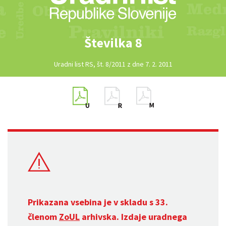
Številka 8
Uradni list RS, št. 8/2011 z dne 7. 2. 2011
Prikazana vsebina je v skladu s 33.
členom
ZoUL
arhivska. Izdaje uradnega