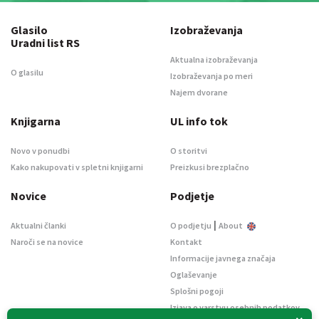
Glasilo
Izobraževanja
Uradni list RS
Aktualna izobraževanja
O glasilu
Izobraževanja po meri
Najem dvorane
Knjigarna
UL info tok
Novo v ponudbi
O storitvi
Kako nakupovati v spletni knjigarni
Preizkusi brezplačno
Novice
Podjetje
|
Aktualni članki
O podjetju
About
Naroči se na novice
Kontakt
Informacije javnega značaja
Oglaševanje
Splošni pogoji
Izjava o varstvu osebnih podatkov