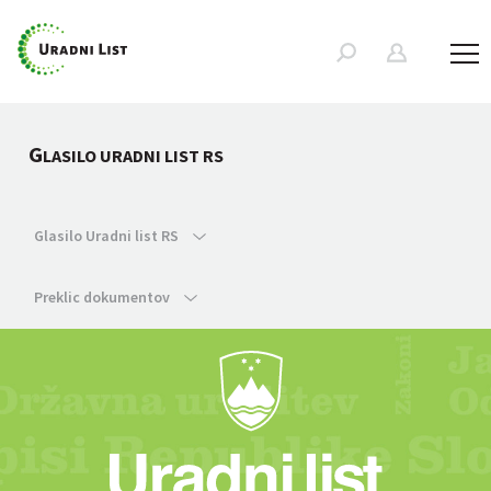
G
LASILO URADNI LIST RS
Glasilo Uradni list RS
Preklic dokumentov