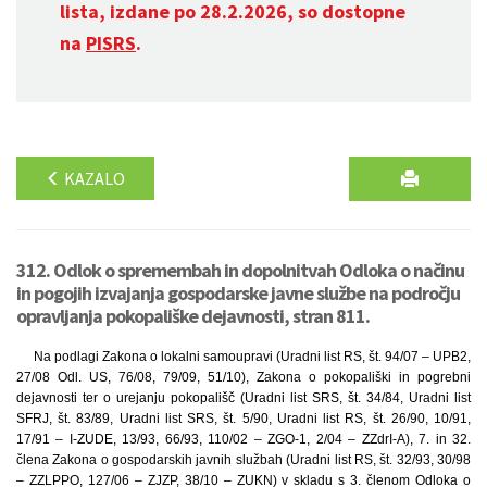
lista, izdane po 28.2.2026, so dostopne
na
PISRS
.
KAZALO
312. Odlok o spremembah in dopolnitvah Odloka o načinu
in pogojih izvajanja gospodarske javne službe na področju
opravljanja pokopališke dejavnosti, stran 811.
Na podlagi Zakona o lokalni samoupravi (Uradni list RS, št. 94/07 – UPB2,
27/08 Odl. US, 76/08, 79/09, 51/10), Zakona o pokopališki in pogrebni
dejavnosti ter o urejanju pokopališč (Uradni list SRS, št. 34/84, Uradni list
SFRJ, št. 83/89, Uradni list SRS, št. 5/90, Uradni list RS, št. 26/90, 10/91,
17/91 – I-ZUDE, 13/93, 66/93, 110/02 – ZGO-1, 2/04 – ZZdrI-A), 7. in 32.
člena Zakona o gospodarskih javnih službah (Uradni list RS, št. 32/93, 30/98
– ZZLPPO, 127/06 – ZJZP, 38/10 – ZUKN) v skladu s 3. členom Odloka o