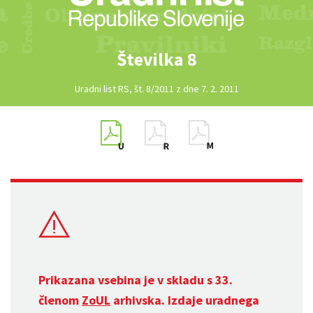
Številka 8
Uradni list RS, št. 8/2011 z dne 7. 2. 2011
Prikazana vsebina je v skladu s 33.
členom
ZoUL
arhivska. Izdaje uradnega