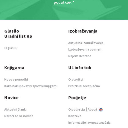
podatkov
. *
Glasilo
Izobraževanja
Uradni list RS
Aktualna izobraževanja
O glasilu
Izobraževanja po meri
Najem dvorane
Knjigarna
UL info tok
Novo v ponudbi
O storitvi
Kako nakupovati v spletni knjigarni
Preizkusi brezplačno
Novice
Podjetje
|
Aktualni članki
O podjetju
About
Naroči se na novice
Kontakt
Informacije javnega značaja