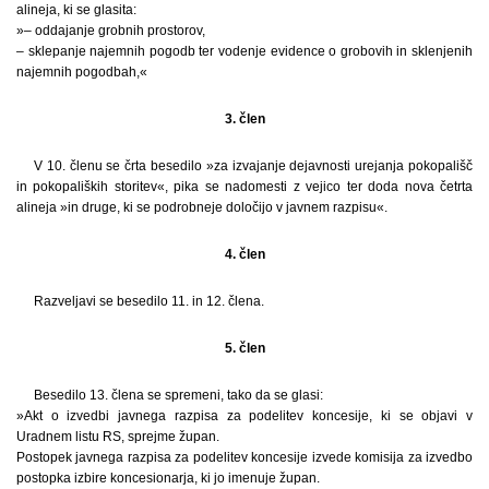
alineja, ki se glasita:
»– oddajanje grobnih prostorov,
– sklepanje najemnih pogodb ter vodenje evidence o grobovih in sklenjenih
najemnih pogodbah,«
3. člen
V 10. členu se črta besedilo »za izvajanje dejavnosti urejanja pokopališč
in pokopaliških storitev«, pika se nadomesti z vejico ter doda nova četrta
alineja »in druge, ki se podrobneje določijo v javnem razpisu«.
4. člen
Razveljavi se besedilo 11. in 12. člena.
5. člen
Besedilo 13. člena se spremeni, tako da se glasi:
»Akt o izvedbi javnega razpisa za podelitev koncesije, ki se objavi v
Uradnem listu RS, sprejme župan.
Postopek javnega razpisa za podelitev koncesije izvede komisija za izvedbo
postopka izbire koncesionarja, ki jo imenuje župan.