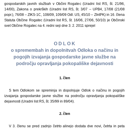
gospodarskih javnih službah v Občini Rogatec (Uradni list RS, št. 21/96,
14/00), Zakona o prekrških (Uradni list RS, št. 3/07 – UPB4, 17/08 (21/08
popr.), 76/08 – ZIKS-1C, 108/09, 109/09 Odl. US, 45/10 – ZIntPK) in 16. člena
Statuta Občine Rogatec (Uradni list RS, št. 16/06, 27/06, 50/10) je Občinski
svet Občine Rogatec na 4. redni seji dne 3. 2. 2011 sprejel
O D L O K
o spremembah in dopolnitvah Odloka o načinu in
pogojih izvajanja gospodarske javne službe na
področju opravljanja pokopališke dejavnosti
1. člen
S tem Odlokom se spreminja in dopolnjuje Odlok o načinu in pogojih
izvajanja gospodarske javne službe na področju opravljanja pokopališke
dejavnosti (Uradni list RS, št. 35/99 in 89/04).
2. člen
V 3. členu se pred zadnjo četrto alinejo dodata dve novi, četrta in peta