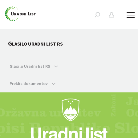
G
LASILO URADNI LIST RS
Glasilo Uradni list RS
Preklic dokumentov