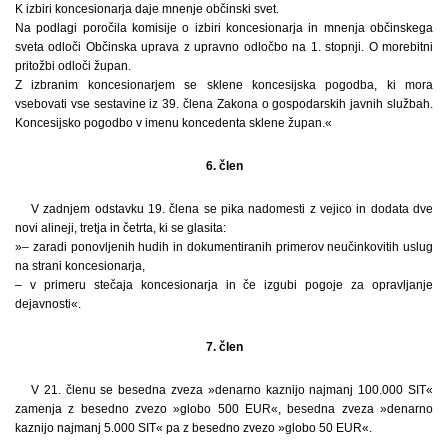
K izbiri koncesionarja daje mnenje občinski svet.
Na podlagi poročila komisije o izbiri koncesionarja in mnenja občinskega
sveta odloči Občinska uprava z upravno odločbo na 1. stopnji. O morebitni
pritožbi odloči župan.
Z izbranim koncesionarjem se sklene koncesijska pogodba, ki mora
vsebovati vse sestavine iz 39. člena Zakona o gospodarskih javnih službah.
Koncesijsko pogodbo v imenu koncedenta sklene župan.«
6. člen
V zadnjem odstavku 19. člena se pika nadomesti z vejico in dodata dve
novi alineji, tretja in četrta, ki se glasita:
»– zaradi ponovljenih hudih in dokumentiranih primerov neučinkovitih uslug
na strani koncesionarja,
– v primeru stečaja koncesionarja in če izgubi pogoje za opravljanje
dejavnosti«.
7. člen
V 21. členu se besedna zveza »denarno kaznijo najmanj 100.000 SIT«
zamenja z besedno zvezo »globo 500 EUR«, besedna zveza »denarno
kaznijo najmanj 5.000 SIT« pa z besedno zvezo »globo 50 EUR«.