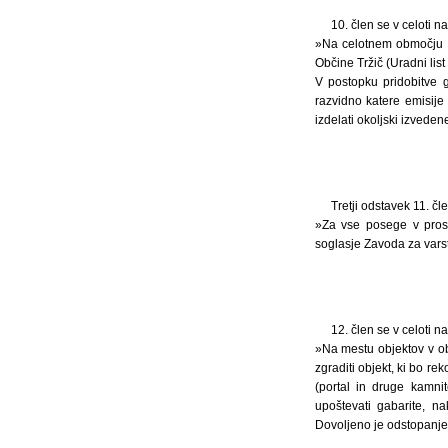
10. člen se v celoti 
»Na celotnem območju 
Občine Tržič (Uradni list 
V postopku pridobitve g
razvidno katere emisije 
izdelati okoljski izvede
Tretji odstavek 11. č
»Za vse posege v prost
soglasje Zavoda za vars
12. člen se v celoti 
»Na mestu objektov v obm
zgraditi objekt, ki bo re
(portal in druge kamni
upoštevati gabarite, n
Dovoljeno je odstopanje 