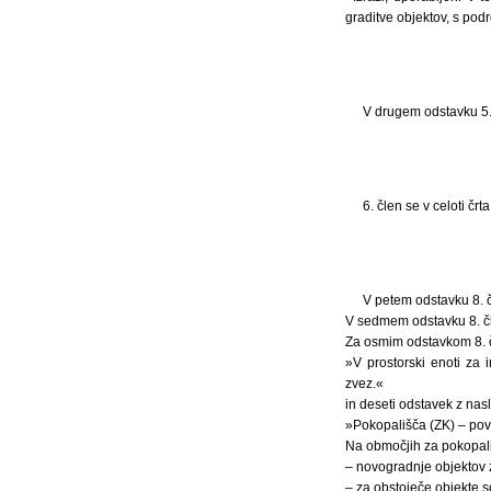
graditve objektov, s pod
V drugem odstavku 5.
6. člen se v celoti črta
V petem odstavku 8. 
V sedmem odstavku 8. čl
Za osmim odstavkom 8. č
»V prostorski enoti za 
zvez.«
in deseti odstavek z nas
»Pokopališča (ZK) – po
Na območjih za pokopali
– novogradnje objektov z
– za obstoječe objekte s