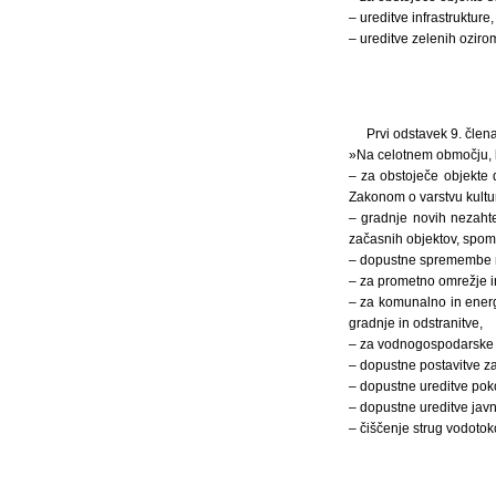
– ureditve infrastrukture,
– ureditve zelenih oziro
Prvi odstavek 9. člen
»Na celotnem območju, ki
– za obstoječe objekte 
Zakonom o varstvu kultu
– gradnje novih nezaht
začasnih objektov, spom
– dopustne spremembe na
– za prometno omrežje in
– za komunalno in energ
gradnje in odstranitve,
– za vodnogospodarske ob
– dopustne postavitve za
– dopustne ureditve pokop
– dopustne ureditve javn
– čiščenje strug vodotok