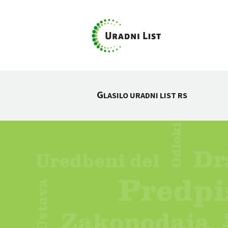
G
LASILO URADNI LIST RS