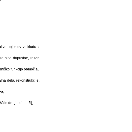
itve objektov v skladu z
ra niso dopustne, razen
eniško funkcijo območja,
na dela, rekonstrukcije,
ve,
č in drugih obeležij,