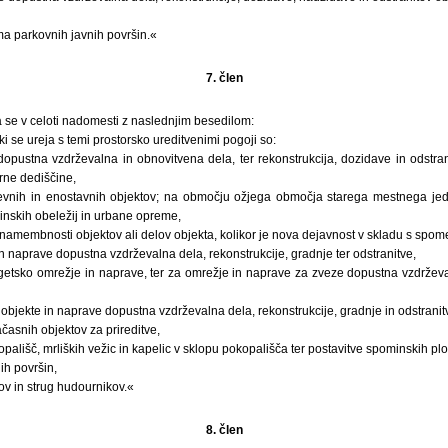
ma parkovnih javnih površin.«
7. člen
a se v celoti nadomesti z naslednjim besedilom:
 se ureja s temi prostorsko ureditvenimi pogoji so:
dopustna vzdrževalna in obnovitvena dela, ter rekonstrukcija, dozidave in odstran
rne dediščine,
evnih in enostavnih objektov; na območju ožjega območja starega mestnega jed
inskih obeležij in urbane opreme,
membnosti objektov ali delov objekta, kolikor je nova dejavnost v skladu s spom
 naprave dopustna vzdrževalna dela, rekonstrukcije, gradnje ter odstranitve,
etsko omrežje in naprave, ter za omrežje in naprave za zveze dopustna vzdrževal
jekte in naprave dopustna vzdrževalna dela, rekonstrukcije, gradnje in odstranit
časnih objektov za prireditve,
ališč, mrliških vežic in kapelic v sklopu pokopališča ter postavitve spominskih ploš
ih površin,
ov in strug hudournikov.«
8. člen