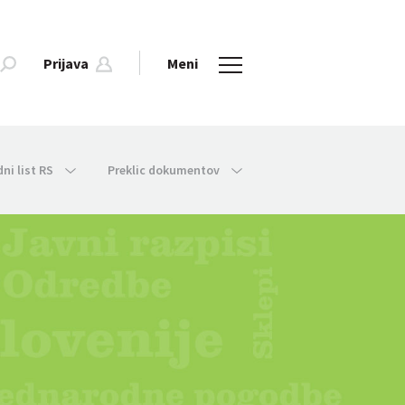
Prijava
Meni
dni list RS
Preklic dokumentov