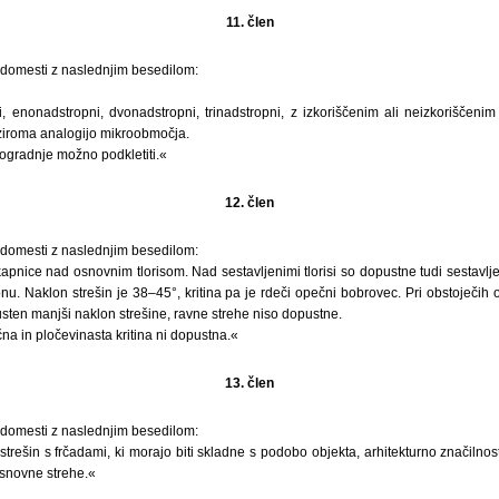
11. člen
nadomesti z naslednjim besedilom:
ni, enonadstropni, dvonadstropni, trinadstropni, z izkoriščenim ali neizkoriščen
iroma analogijo mikroobmočja.
ogradnje možno podkletiti.«
12. člen
nadomesti z naslednjim besedilom:
apnice nad osnovnim tlorisom. Nad sestavljenimi tlorisi so dopustne tudi sestavl
onu. Naklon strešin je 38–45°, kritina pa je rdeči opečni bobrovec. Pri obstoječih 
sten manjši naklon strešine, ravne strehe niso dopustne.
čna in pločevinasta kritina ni dopustna.«
13. člen
nadomesti z naslednjim besedilom:
trešin s frčadami, ki morajo biti skladne s podobo objekta, arhitekturno značilno
osnovne strehe.«