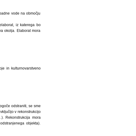
dpadne vode na območju
elaborat, iz katerega bo
tva okolja. Elaborat mora
je in kulturnovarstveno
mogoče odstraniti, se sme
vključijo v rekonstrukcijo
…). Rekonstrukcija mora
odstranjenega objekta).