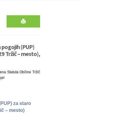
 pogojih (PUP)
9 Tržič – mesto),
lena Statuta Občine Tržič
jel
(PUP) za staro
ič – mesto)