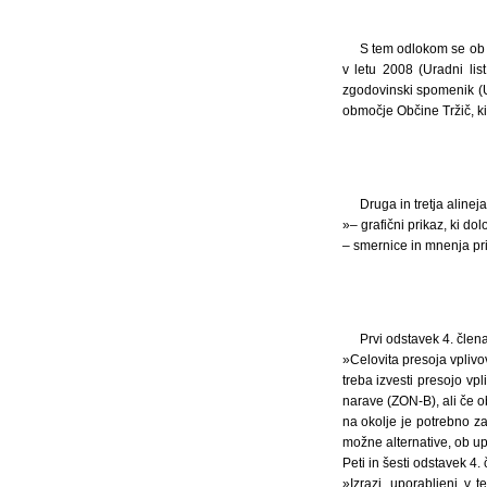
S tem odlokom se ob 
v letu 2008 (Uradni lis
zgodovinski spomenik (U
območje Občine Tržič, ki
Druga in tretja aline
»– grafični prikaz, ki do
– smernice in mnenja pri
Prvi odstavek 4. člen
»Celovita presoja vplivo
treba izvesti presojo v
narave (ZON-B), ali če 
na okolje je potrebno za
možne alternative, ob up
Peti in šesti odstavek 4
»Izrazi, uporabljeni v