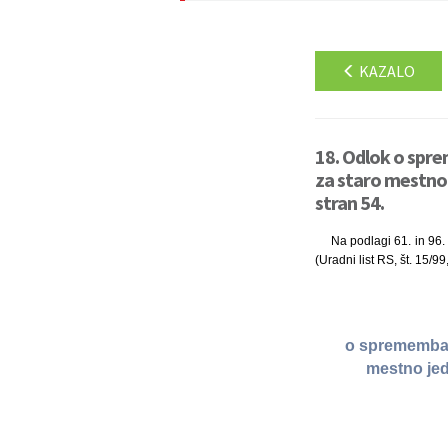
KAZALO
18. Odlok o spre
za staro mestno 
stran 54.
Na podlagi 61. in 96.
(Uradni list RS, št. 15/9
o spremembah 
mestno jed