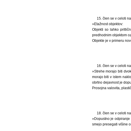
15. člen se v celoti 
»Etažnost objektov:
Objekti so lahko pritlič
predhodnim objektom oz
Objekte je v primeru nov
16. člen se v celoti 
»Strehe morajo biti dvok
morajo biti v istem nakl
obrtno dejavnost je dopu
Prosojna valovita, plasti
18. člen se v celoti 
»Dopustno je odpiranje s
smejo presegati višine 