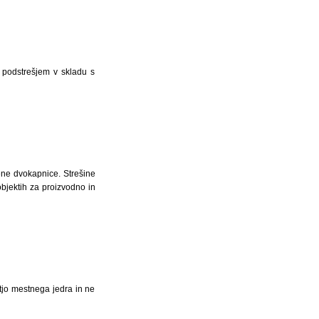
im podstrešjem v skladu s
jene dvokapnice. Strešine
objektih za proizvodno in
stjo mestnega jedra in ne