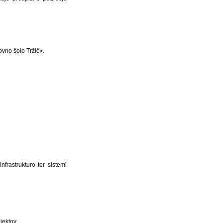
vno šolo Tržič«.
frastrukturo ter sistemi
jektov,