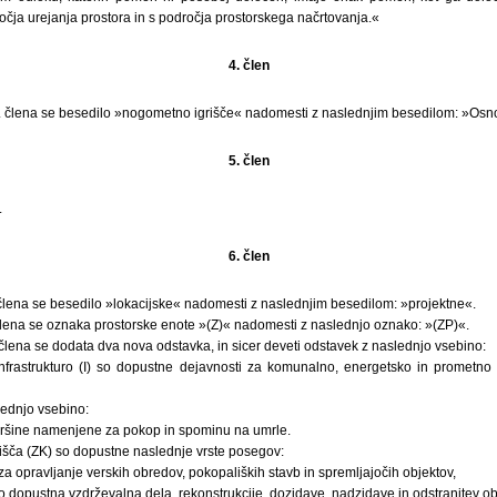
ročja urejanja prostora in s področja prostorskega načrtovanja.«
4. člen
 člena se besedilo »nogometno igrišče« nadomesti z naslednjim besedilom: »Osno
5. člen
.
6. člen
člena se besedilo »lokacijske« nadomesti z naslednjim besedilom: »projektne«.
ena se oznaka prostorske enote »(Z)« nadomesti z naslednjo oznako: »(ZP)«.
lena se dodata dva nova odstavka, in sicer deveti odstavek z naslednjo vsebino:
infrastrukturo (I) so dopustne dejavnosti za komunalno, energetsko in prometno in
lednjo vsebino:
vršine namenjene za pokop in spominu na umrle.
šča (ZK) so dopustne naslednje vrste posegov:
a opravljanje verskih obredov, pokopaliških stavb in spremljajočih objektov,
o dopustna vzdrževalna dela, rekonstrukcije, dozidave, nadzidave in odstranitev ob