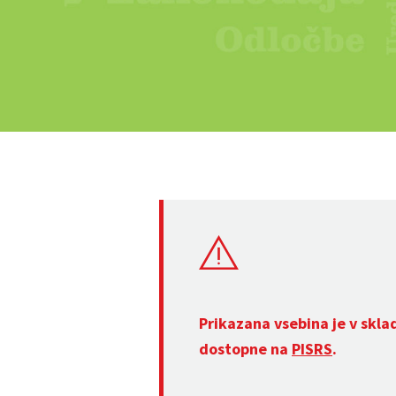
Prikazana vsebina je v skla
dostopne na
PISRS
.