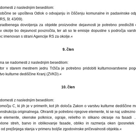
nadomesti z naslednjim besedilom:
občine se upošteva Odlok o odvajanju in čiščenju komunalne in padavinske o
RS, št. 43/09).
radbenega dovoljenja za objekte proizvodne dejavnosti je potrebno predložiti 
v okolje bo dejavnost povzročila, ter ali so te emisije dopustne s področja vars
nec imenovan s strani Agencije RS za okolje.«
9. člen
lena se nadomesti z naslednjim besedilom:
or v starem mestnem jedru Tržiča je potrebno pridobiti kulturnovarstvene pogo
tvo kulturne dediščine Kranj (ZVKD).«
10. člen
nadomesti z naslednjim besedilom:
očju C, ki jih je v primerih, kot jih določa Zakon o varstvu kulturne dediščine 
konstrukcija originalnega. Ohraniti je potrebno njegove elemente, ki se naj ustrezno 
te elemente, okenske polknice, ograje, reliefno in slikano okrasje na fasadi 
aklone streh, barvo in oblikovanje fasade, obliko in razmerja oken (posnetek 
od prejšnjega stanja v primeru boljše zgodovinske pričevalnosti objekta.«