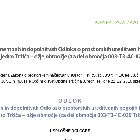
KOPIRAJ POVEZAVO
membah in dopolnitvah Odloka o prostorskih ureditvenih
jedro Tržiča – ožje območje (za del območja 003-T3-4C-02
 člena Zakona o prostorskem načrtovanju (Uradni list RS, št. 33/07) in 10. ter 18. č
9, 20/01 in 79/01) je Občinski svet Občine Tržič na 3. redni seji dne 22. 12. 2010 spre
O D L O K
in dopolnitvah Odloka o prostorskih ureditvenih pogojih 
ro Tržiča – ožje območje (za del območja 003-T3-4C-029 Trž
I. SPLOŠNE DOLOČBE