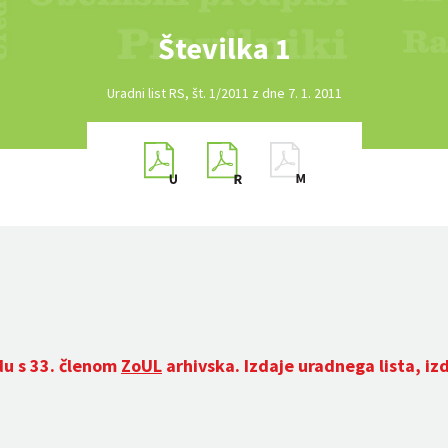
Številka 1
Uradni list RS, št. 1/2011 z dne 7. 1. 2011
du s 33. členom
ZoUL
arhivska. Izdaje uradnega lista, iz