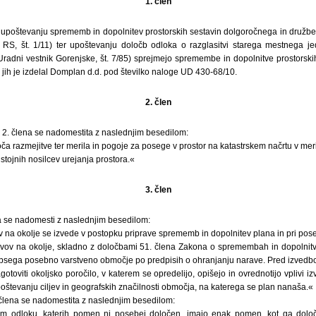
1. člen
upoštevanju sprememb in dopolnitev prostorskih sestavin dolgoročnega in družb
t RS, št. 1/11) ter upoštevanju določb odloka o razglasitvi starega mestnega jed
radni vestnik Gorenjske, št. 7/85) sprejmejo spremembe in dopolnitve prostorski
 jih je izdelal Domplan d.d. pod številko naloge UD 430-68/10.
2. člen
ja 2. člena se nadomestita z naslednjim besedilom:
loča razmejitve ter merila in pogoje za posege v prostor na katastrskem načrtu v mer
stojnih nosilcev urejanja prostora.«
3. člen
a se nadomesti z naslednjim besedilom:
v na okolje se izvede v postopku priprave sprememb in dopolnitev plana in pri poseg
plivov na okolje, skladno z določbami 51. člena Zakona o spremembah in dopolni
obsega posebno varstveno območje po predpisih o ohranjanju narave. Pred izvedbo 
gotoviti okoljsko poročilo, v katerem se opredelijo, opišejo in ovrednotijo vplivi i
oštevanju ciljev in geografskih značilnosti območja, na katerega se plan nanaša.«
. člena se nadomestita z naslednjim besedilom:
 tem odloku, katerih pomen ni posebej določen, imajo enak pomen, kot ga določ