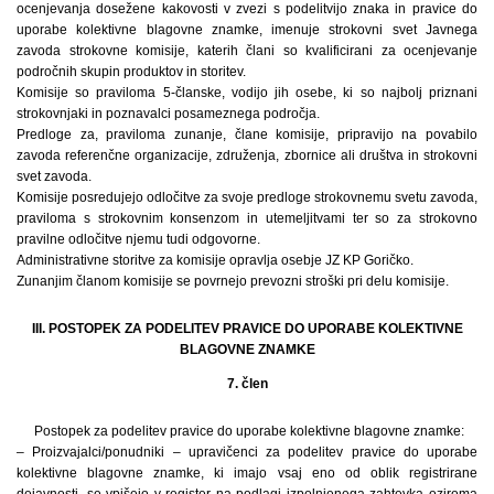
ocenjevanja dosežene kakovosti v zvezi s podelitvijo znaka in pravice do
uporabe kolektivne blagovne znamke, imenuje strokovni svet Javnega
zavoda strokovne komisije, katerih člani so kvalificirani za ocenjevanje
področnih skupin produktov in storitev.
Komisije so praviloma 5-članske, vodijo jih osebe, ki so najbolj priznani
strokovnjaki in poznavalci posameznega področja.
Predloge za, praviloma zunanje, člane komisije, pripravijo na povabilo
zavoda referenčne organizacije, združenja, zbornice ali društva in strokovni
svet zavoda.
Komisije posredujejo odločitve za svoje predloge strokovnemu svetu zavoda,
praviloma s strokovnim konsenzom in utemeljitvami ter so za strokovno
pravilne odločitve njemu tudi odgovorne.
Administrativne storitve za komisije opravlja osebje JZ KP Goričko.
Zunanjim članom komisije se povrnejo prevozni stroški pri delu komisije.
III. POSTOPEK ZA PODELITEV PRAVICE DO UPORABE KOLEKTIVNE
BLAGOVNE ZNAMKE
7. člen
Postopek za podelitev pravice do uporabe kolektivne blagovne znamke:
– Proizvajalci/ponudniki – upravičenci za podelitev pravice do uporabe
kolektivne blagovne znamke, ki imajo vsaj eno od oblik registrirane
dejavnosti, se vpišejo v register na podlagi izpolnjenega zahtevka oziroma