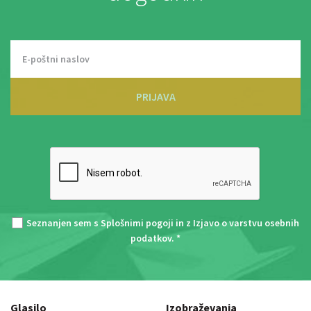
PRIJAVA
Seznanjen sem s
Splošnimi pogoji
in z
Izjavo o varstvu osebnih
podatkov
. *
Glasilo
Izobraževanja