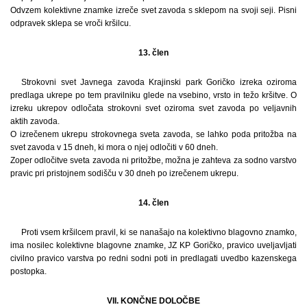
Odvzem kolektivne znamke izreče svet zavoda s sklepom na svoji seji. Pisni
odpravek sklepa se vroči kršilcu.
13. člen
Strokovni svet Javnega zavoda Krajinski park Goričko izreka oziroma
predlaga ukrepe po tem pravilniku glede na vsebino, vrsto in težo kršitve. O
izreku ukrepov odločata strokovni svet oziroma svet zavoda po veljavnih
aktih zavoda.
O izrečenem ukrepu strokovnega sveta zavoda, se lahko poda pritožba na
svet zavoda v 15 dneh, ki mora o njej odločiti v 60 dneh.
Zoper odločitve sveta zavoda ni pritožbe, možna je zahteva za sodno varstvo
pravic pri pristojnem sodišču v 30 dneh po izrečenem ukrepu.
14. člen
Proti vsem kršilcem pravil, ki se nanašajo na kolektivno blagovno znamko,
ima nosilec kolektivne blagovne znamke, JZ KP Goričko, pravico uveljavljati
civilno pravico varstva po redni sodni poti in predlagati uvedbo kazenskega
postopka.
VII. KONČNE DOLOČBE