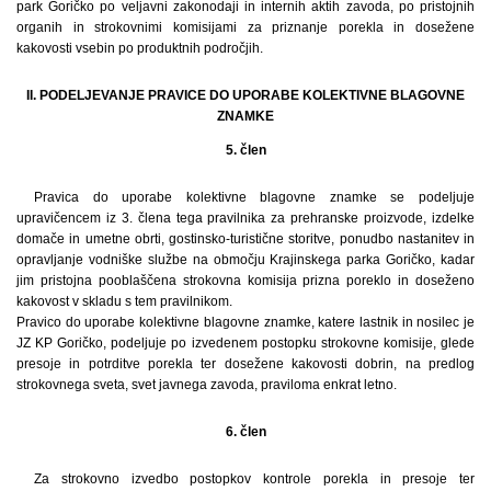
park Goričko po veljavni zakonodaji in internih aktih zavoda, po pristojnih
organih in strokovnimi komisijami za priznanje porekla in dosežene
kakovosti vsebin po produktnih področjih.
II. PODELJEVANJE PRAVICE DO UPORABE KOLEKTIVNE BLAGOVNE
ZNAMKE
5. člen
Pravica do uporabe kolektivne blagovne znamke se podeljuje
upravičencem iz 3. člena tega pravilnika za prehranske proizvode, izdelke
domače in umetne obrti, gostinsko-turistične storitve, ponudbo nastanitev in
opravljanje vodniške službe na območju Krajinskega parka Goričko, kadar
jim pristojna pooblaščena strokovna komisija prizna poreklo in doseženo
kakovost v skladu s tem pravilnikom.
Pravico do uporabe kolektivne blagovne znamke, katere lastnik in nosilec je
JZ KP Goričko, podeljuje po izvedenem postopku strokovne komisije, glede
presoje in potrditve porekla ter dosežene kakovosti dobrin, na predlog
strokovnega sveta, svet javnega zavoda, praviloma enkrat letno.
6. člen
Za strokovno izvedbo postopkov kontrole porekla in presoje ter