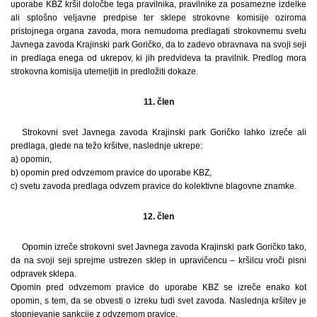
uporabe KBZ kršil določbe tega pravilnika, pravilnike za posamezne izdelke
ali splošno veljavne predpise ter sklepe strokovne komisije oziroma
pristojnega organa zavoda, mora nemudoma predlagati strokovnemu svetu
Javnega zavoda Krajinski park Goričko, da to zadevo obravnava na svoji seji
in predlaga enega od ukrepov, ki jih predvideva ta pravilnik. Predlog mora
strokovna komisija utemeljiti in predložiti dokaze.
11. člen
Strokovni svet Javnega zavoda Krajinski park Goričko lahko izreče ali
predlaga, glede na težo kršitve, naslednje ukrepe:
a) opomin,
b) opomin pred odvzemom pravice do uporabe KBZ,
c) svetu zavoda predlaga odvzem pravice do kolektivne blagovne znamke.
12. člen
Opomin izreče strokovni svet Javnega zavoda Krajinski park Goričko tako,
da na svoji seji sprejme ustrezen sklep in upravičencu – kršilcu vroči pisni
odpravek sklepa.
Opomin pred odvzemom pravice do uporabe KBZ se izreče enako kot
opomin, s tem, da se obvesti o izreku tudi svet zavoda. Naslednja kršitev je
stopnjevanje sankcije z odvzemom pravice.