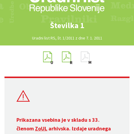
Številka 1
Uradni list RS, št. 1/2011 z dne 7. 1. 2011
Prikazana vsebina je v skladu s 33.
členom
ZoUL
arhivska. Izdaje uradnega