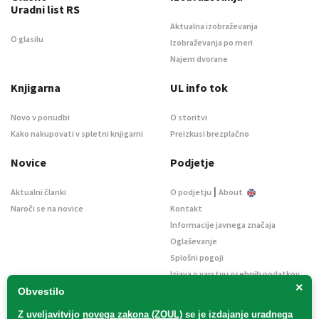
Uradni list RS
Aktualna izobraževanja
O glasilu
Izobraževanja po meri
Najem dvorane
Knjigarna
UL info tok
Novo v ponudbi
O storitvi
Kako nakupovati v spletni knjigarni
Preizkusi brezplačno
Novice
Podjetje
|
Aktualni članki
O podjetju
About
Naroči se na novice
Kontakt
Informacije javnega značaja
Oglaševanje
Splošni pogoji
Izjava o varstvu osebnih podatkov
×
E-dražbe
Obvestilo
Z uveljavitvijo
novega zakona (ZOUL)
se je
izdajanje uradnega