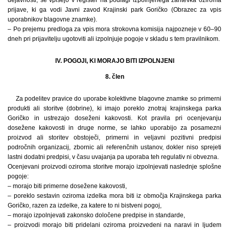
prijave, ki ga vodi Javni zavod Krajinski park Goričko (Obrazec za vpis
uporabnikov blagovne znamke).
– Po prejemu predloga za vpis mora strokovna komisija najpozneje v 60–90
dneh pri prijavitelju ugotoviti ali izpolnjuje pogoje v skladu s tem pravilnikom.
IV. POGOJI, KI MORAJO BITI IZPOLNJENI
8. člen
Za podelitev pravice do uporabe kolektivne blagovne znamke so primerni
produkti ali storitve (dobrine), ki imajo poreklo znotraj krajinskega parka
Goričko in ustrezajo doseženi kakovosti. Kot pravila pri ocenjevanju
dosežene kakovosti in druge norme, se lahko uporabijo za posamezni
proizvod ali storitev obstoječi, primerni in veljavni pozitivni predpisi
področnih organizacij, zbornic ali referenčnih ustanov, dokler niso sprejeti
lastni dodatni predpisi, v času uvajanja pa uporaba teh regulativ ni obvezna.
Ocenjevani proizvodi oziroma storitve morajo izpolnjevati naslednje splošne
pogoje:
– morajo biti primerne dosežene kakovosti,
– poreklo sestavin oziroma izdelka mora biti iz območja Krajinskega parka
Goričko, razen za izdelke, za katere to ni bistveni pogoj,
– morajo izpolnjevati zakonsko določene predpise in standarde,
– proizvodi morajo biti pridelani oziroma proizvedeni na naravi in ljudem