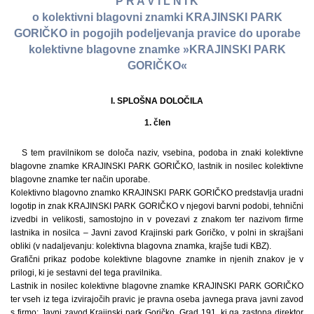
P R A V I L N I K
o kolektivni blagovni znamki KRAJINSKI PARK
GORIČKO in pogojih podeljevanja pravice do uporabe
kolektivne blagovne znamke »KRAJINSKI PARK
GORIČKO«
I. SPLOŠNA DOLOČILA
1. člen
S tem pravilnikom se določa naziv, vsebina, podoba in znaki kolektivne
blagovne znamke KRAJINSKI PARK GORIČKO, lastnik in nosilec kolektivne
blagovne znamke ter način uporabe.
Kolektivno blagovno znamko KRAJINSKI PARK GORIČKO predstavlja uradni
logotip in znak KRAJINSKI PARK GORIČKO v njegovi barvni podobi, tehnični
izvedbi in velikosti, samostojno in v povezavi z znakom ter nazivom firme
lastnika in nosilca – Javni zavod Krajinski park Goričko, v polni in skrajšani
obliki (v nadaljevanju: kolektivna blagovna znamka, krajše tudi KBZ).
Grafični prikaz podobe kolektivne blagovne znamke in njenih znakov je v
prilogi, ki je sestavni del tega pravilnika.
Lastnik in nosilec kolektivne blagovne znamke KRAJINSKI PARK GORIČKO
ter vseh iz tega izvirajočih pravic je pravna oseba javnega prava javni zavod
s firmo: Javni zavod Krajinski park Goričko, Grad 191, ki ga zastopa direktor