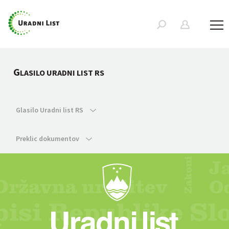
G
LASILO URADNI LIST RS
Glasilo Uradni list RS
Preklic dokumentov