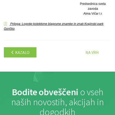
Predsednica sveta
zavoda
Alma Vičar l.r.
Priloga: Logotip kolektivne blagovne znamke in znak Krajinski park
Goričko
KAZALO
NA VRH
Bodite obveščeni
o vseh
naših novostih, akcijah in
dogodkih