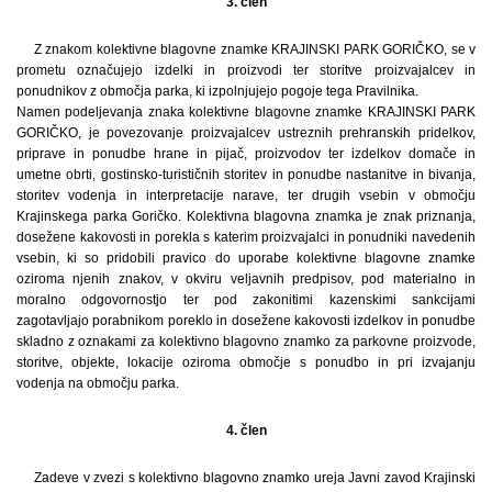
3. člen
Z znakom kolektivne blagovne znamke KRAJINSKI PARK GORIČKO, se v
prometu označujejo izdelki in proizvodi ter storitve proizvajalcev in
ponudnikov z območja parka, ki izpolnjujejo pogoje tega Pravilnika.
Namen podeljevanja znaka kolektivne blagovne znamke KRAJINSKI PARK
GORIČKO, je povezovanje proizvajalcev ustreznih prehranskih pridelkov,
priprave in ponudbe hrane in pijač, proizvodov ter izdelkov domače in
umetne obrti, gostinsko-turističnih storitev in ponudbe nastanitve in bivanja,
storitev vodenja in interpretacije narave, ter drugih vsebin v območju
Krajinskega parka Goričko. Kolektivna blagovna znamka je znak priznanja,
dosežene kakovosti in porekla s katerim proizvajalci in ponudniki navedenih
vsebin, ki so pridobili pravico do uporabe kolektivne blagovne znamke
oziroma njenih znakov, v okviru veljavnih predpisov, pod materialno in
moralno odgovornostjo ter pod zakonitimi kazenskimi sankcijami
zagotavljajo porabnikom poreklo in dosežene kakovosti izdelkov in ponudbe
skladno z oznakami za kolektivno blagovno znamko za parkovne proizvode,
storitve, objekte, lokacije oziroma območje s ponudbo in pri izvajanju
vodenja na območju parka.
4. člen
Zadeve v zvezi s kolektivno blagovno znamko ureja Javni zavod Krajinski