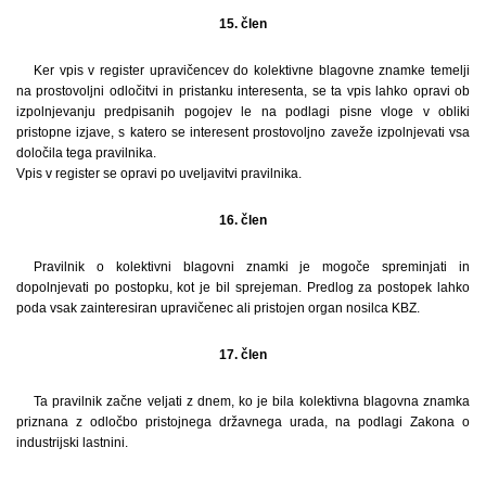
15. člen
Ker vpis v register upravičencev do kolektivne blagovne znamke temelji
na prostovoljni odločitvi in pristanku interesenta, se ta vpis lahko opravi ob
izpolnjevanju predpisanih pogojev le na podlagi pisne vloge v obliki
pristopne izjave, s katero se interesent prostovoljno zaveže izpolnjevati vsa
določila tega pravilnika.
Vpis v register se opravi po uveljavitvi pravilnika.
16. člen
Pravilnik o kolektivni blagovni znamki je mogoče spreminjati in
dopolnjevati po postopku, kot je bil sprejeman. Predlog za postopek lahko
poda vsak zainteresiran upravičenec ali pristojen organ nosilca KBZ.
17. člen
Ta pravilnik začne veljati z dnem, ko je bila kolektivna blagovna znamka
priznana z odločbo pristojnega državnega urada, na podlagi Zakona o
industrijski lastnini.