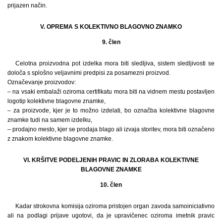
prijazen način.
V. OPREMA S KOLEKTIVNO BLAGOVNO ZNAMKO
9. člen
Celotna proizvodna pot izdelka mora biti sledljiva, sistem sledljivosti se
določa s splošno veljavnimi predpisi za posamezni proizvod.
Označevanje proizvodov:
– na vsaki embalaži oziroma certifikatu mora biti na vidnem mestu postavljen
logotip kolektivne blagovne znamke,
– za proizvode, kjer je to možno izdelati, bo označba kolektivne blagovne
znamke tudi na samem izdelku,
– prodajno mesto, kjer se prodaja blago ali izvaja storitev, mora biti označeno
z znakom kolektivne blagovne znamke.
VI. KRŠITVE PODELJENIH PRAVIC IN ZLORABA KOLEKTIVNE
BLAGOVNE ZNAMKE
10. člen
Kadar strokovna komisija oziroma pristojen organ zavoda samoiniciativno
ali na podlagi prijave ugotovi, da je upravičenec oziroma imetnik pravic