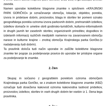
zavoda.
Namen uporabe kolektivne blagovne znamke v splošnem »KRAJINSKI
PARK GORIČKO« je označevanje območja, lokacije, objektov, porekla,
izvora in pridelave dobrin, proizvodov, blaga in storitev ter pomeni oznako
geografskega porekla oziroma izvora parkovnih dobrin, prehranskih izdelkov,
izdelkov domače in umetne obrti gostinsko-turističnih, kulturno-informativnih
in drugih javnih ter zasebnih storitev, organiziranih prireditev, dogodkov in
izdelanih informacij različnih medijskih namenov na zavarovanem območju
narave in kulturne krajine – znotraj območja Krajinskega parka Goričko.(v
nadaljevanju tudi dobrin).
Ta pravilnik določa tudi način uporabe in zaščite kolektivne blagovne
znamke ter pogoje za podeljevanje pravice do uporabe ter pristojne organe
za podeljevanje te znamke.
2. člen
Skupaj in sočasno z geografskim poreklom oziroma območjem
Krajinskega parka Goričko, se z znakom kolektivne blagovne znamke (KBZ)
označuje tudi dosežena kakovost oziroma kakovostna lastnost pridelkov,
proizvodov, izdelkov, storitev in vseh drugih dobrin ter vsebin iz 1. člena tega
pravilnika.