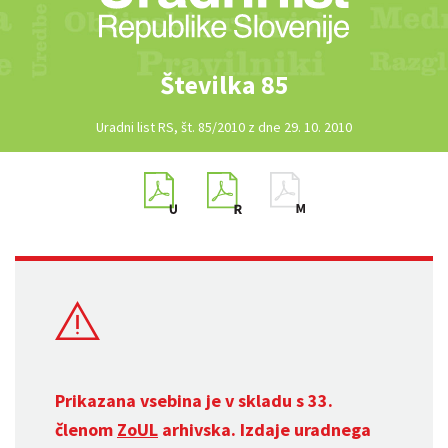
Številka 85
Uradni list RS, št. 85/2010 z dne 29. 10. 2010
Prikazana vsebina je v skladu s 33.
členom
ZoUL
arhivska. Izdaje uradnega