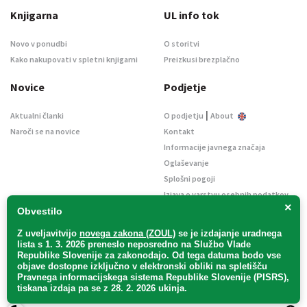
Knjigarna
UL info tok
Novo v ponudbi
O storitvi
Kako nakupovati v spletni knjigarni
Preizkusi brezplačno
Novice
Podjetje
|
Aktualni članki
O podjetju
About
Naroči se na novice
Kontakt
Informacije javnega značaja
Oglaševanje
Splošni pogoji
Izjava o varstvu osebnih podatkov
×
E-dražbe
Obvestilo
Z uveljavitvijo
novega zakona (ZOUL)
se je
izdajanje uradnega
lista s 1. 3. 2026 preneslo
neposredno
na Službo Vlade
Republike Slovenije za zakonodajo
. Od tega datuma bodo vse
objave dostopne izključno v elektronski obliki na spletišču
Pravnega informacijskega sistema Republike Slovenije (PISRS),
Uradni list d. o. o. – v likvidaciji / Vse pravice pridržane.
tiskana izdaja pa se z 28. 2. 2026 ukinja.
Pravna obvestila
/
Piškotki
/ Avtorji:
TriTim spletna agencija
v sodelovanju z