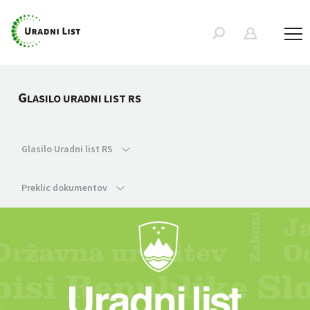
G
LASILO URADNI LIST RS
Glasilo Uradni list RS
Preklic dokumentov