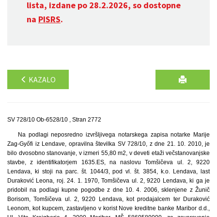
lista, izdane po 28.2.2026, so dostopne
na
PISRS
.
KAZALO
SV 728/10 Ob-6528/10 , Stran 2772
Na podlagi neposredno izvršljivega notarskega zapisa notarke Marije
Zag-Győfi iz Lendave, opravilna številka SV 728/10, z dne 21. 10. 2010, je
bilo dvosobno stanovanje, v izmeri 55,80 m2, v deveti etaži večstanovanjske
stavbe, z identifikatorjem 1635.ES, na naslovu Tomšičeva ul. 2, 9220
Lendava, ki stoji na parc. št. 1044/3, pod vl. št. 3854, k.o. Lendava, last
Duraković Leona, roj. 24. 1. 1970, Tomšičeva ul. 2, 9220 Lendava, ki ga je
pridobil na podlagi kupne pogodbe z dne 10. 4. 2006, sklenjene z Žunič
Borisom, Tomšičeva ul. 2, 9220 Lendava, kot prodajalcem ter Duraković
Leonom, kot kupcem, zastavljeno v korist Nove kreditne banke Maribor d.d.,