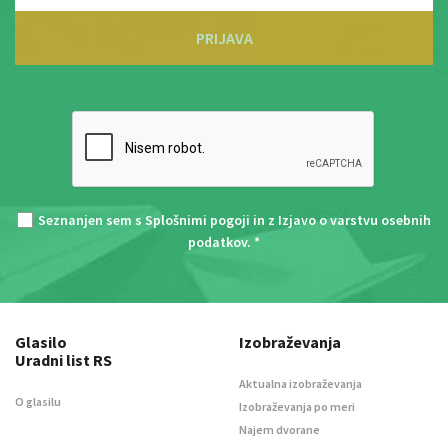
PRIJAVA
Seznanjen sem s
Splošnimi pogoji
in z
Izjavo o varstvu osebnih
podatkov
. *
Glasilo
Izobraževanja
Uradni list RS
Aktualna izobraževanja
O glasilu
Izobraževanja po meri
Najem dvorane