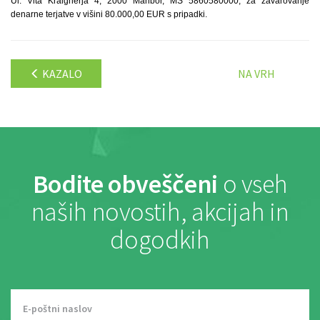
Ul. Vita Kraigherja 4, 2000 Maribor, MŠ 5860580000, za zavarovanje
denarne terjatve v višini 80.000,00 EUR s pripadki.
KAZALO
NA VRH
Bodite obveščeni
o vseh
naših novostih, akcijah in
dogodkih