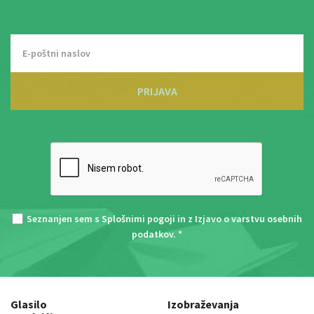
PRIJAVA
Seznanjen sem s
Splošnimi pogoji
in z
Izjavo o varstvu osebnih
podatkov
. *
Glasilo
Izobraževanja