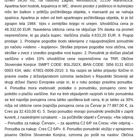
izmeri 39,00 m2, na naslovu Zaglav, Miholaščica, 51556 Martinšćica.
Apartma tvori hodnik, kopalnica in WC, dnevni prostor z jedilnico in kuhinjsko
nišo ter balkon v pritličju počitniškega objekta, v mansardi pa se nahaja
spalnica. Apartma je eden od treh apartmajev počitniškega objekta, ki je bil
zgrajen leta 1984. Vpis v zemljiško knjigo ni urejen. Izhodiščna cena je
46.332,00 EUR. Navedena izklicna cena ne vključuje 5% davka na promet
nepremičnine, ki ga plača kupec. Varščina znaša 4.633,20 EUR. II. Pogoji
prodaje: 1. Prodajne pogodbe bodo sklenjene z najugodnejšimi ponudniki
po načelu »videno – kupljeno«. Stroške priprave pogodbe nosi občina, vse
stroške v zvezi z izvedbo pogodbe nosi kupec. 2. Ponudnik je dolžan plačati
varščino v višini 10% izhodiščne cene nepremičnine na TRR: Občine
Slovenske Konjice: SWIFT CODE: BSLJSI2X, IBAN CODE: SI56 0131 4010
0003 434, sklic: 47801-0006-2010. 3. Na razpis se lahko prijavijo fizične in
pravne osebe z državljanstvom oziroma sedežem v Republiki Sloveniji ali
drugi državi članici Evropske unije in, ki v roku podajo pravilne ponudbe.
4. Ponudba mora vsebovati: podatke o ponudniku, ponujeno ceno ter
potrdilo o plačilu varščine. Ker na treh objavljenih razpisih ni bilo ponudnika
se kot najvišje ponujena cena lahko upošteva tudi cena, ki je lahko za 30%
nižja od izklicne cene (najnižja ponujena cena za Červar je 77.887,00 €, za
Cres pa 32.433,00 €). 5. Svojo ponudbo morajo ponudniki predložiti v zaprti
kuverti, z naslednjimi oznakami: – za počitniški objekt v Červarju: »Ne odpiraj
– Ponudba za nakup: Červar«, – za apartma C2 6/P na Cresu: »Ne odpiraj –
Ponudba za nakup: Cres C2 6/P«. 6. Ponudbo ponudniki vložijo v sprejemno
pisarno Občine Slovenske Konjice, oziroma po pošti na naslov: Občina