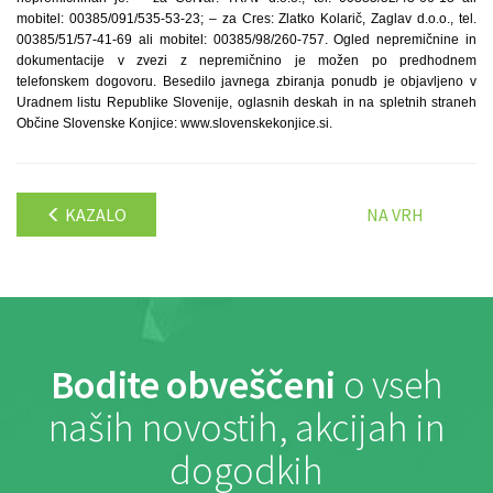
mobitel: 00385/091/535-53-23; – za Cres: Zlatko Kolarič, Zaglav d.o.o., tel.
00385/51/57-41-69 ali mobitel: 00385/98/260-757. Ogled nepremičnine in
dokumentacije v zvezi z nepremičnino je možen po predhodnem
telefonskem dogovoru. Besedilo javnega zbiranja ponudb je objavljeno v
Uradnem listu Republike Slovenije, oglasnih deskah in na spletnih straneh
Občine Slovenske Konjice: www.slovenskekonjice.si.
KAZALO
NA VRH
Bodite obveščeni
o vseh
naših novostih, akcijah in
dogodkih