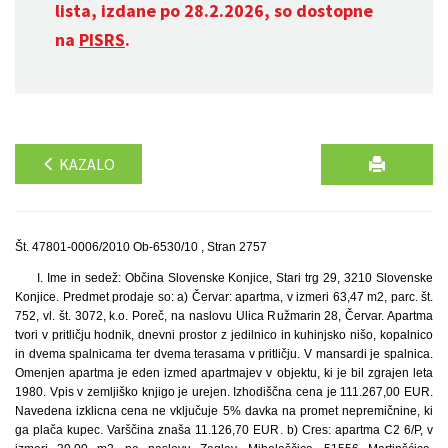
lista, izdane po 28.2.2026, so dostopne
na
PISRS
.
KAZALO
Št. 47801-0006/2010 Ob-6530/10 , Stran 2757
I. Ime in sedež: Občina Slovenske Konjice, Stari trg 29, 3210 Slovenske
Konjice. Predmet prodaje so: a) Červar: apartma, v izmeri 63,47 m2, parc. št.
752, vl. št. 3072, k.o. Poreč, na naslovu Ulica Ružmarin 28, Červar. Apartma
tvori v pritličju hodnik, dnevni prostor z jedilnico in kuhinjsko nišo, kopalnico
in dvema spalnicama ter dvema terasama v pritličju. V mansardi je spalnica.
Omenjen apartma je eden izmed apartmajev v objektu, ki je bil zgrajen leta
1980. Vpis v zemljiško knjigo je urejen. Izhodiščna cena je 111.267,00 EUR.
Navedena izklicna cena ne vključuje 5% davka na promet nepremičnine, ki
ga plača kupec. Varščina znaša 11.126,70 EUR. b) Cres: apartma C2 6/P, v