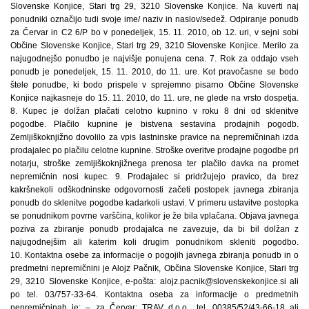
Slovenske Konjice, Stari trg 29, 3210 Slovenske Konjice. Na kuverti naj
ponudniki označijo tudi svoje ime/ naziv in naslov/sedež. Odpiranje ponudb
za Červar in C2 6/P bo v ponedeljek, 15. 11. 2010, ob 12. uri, v sejni sobi
Občine Slovenske Konjice, Stari trg 29, 3210 Slovenske Konjice. Merilo za
najugodnejšo ponudbo je najvišje ponujena cena. 7. Rok za oddajo vseh
ponudb je ponedeljek, 15. 11. 2010, do 11. ure. Kot pravočasne se bodo
štele ponudbe, ki bodo prispele v sprejemno pisarno Občine Slovenske
Konjice najkasneje do 15. 11. 2010, do 11. ure, ne glede na vrsto dospetja.
8. Kupec je dolžan plačati celotno kupnino v roku 8 dni od sklenitve
pogodbe. Plačilo kupnine je bistvena sestavina prodajnih pogodb.
Zemljiškoknjižno dovolilo za vpis lastninske pravice na nepremičninah izda
prodajalec po plačilu celotne kupnine. Stroške overitve prodajne pogodbe pri
notarju, stroške zemljiškoknjižnega prenosa ter plačilo davka na promet
nepremičnin nosi kupec. 9. Prodajalec si pridržujejo pravico, da brez
kakršnekoli odškodninske odgovornosti začeti postopek javnega zbiranja
ponudb do sklenitve pogodbe kadarkoli ustavi. V primeru ustavitve postopka
se ponudnikom povrne varščina, kolikor je že bila vplačana. Objava javnega
poziva za zbiranje ponudb prodajalca ne zavezuje, da bi bil dolžan z
najugodnejšim ali katerim koli drugim ponudnikom skleniti pogodbo.
10. Kontaktna osebe za informacije o pogojih javnega zbiranja ponudb in o
predmetni nepremičnini je Alojz Pačnik, Občina Slovenske Konjice, Stari trg
29, 3210 Slovenske Konjice, e-pošta: alojz.pacnik@slovenskekonjice.si ali
po tel. 03/757-33-64. Kontaktna oseba za informacije o predmetnih
nepremičninah je: – za Červar: TRAV d.o.o., tel. 00385/52/43-66-18 ali