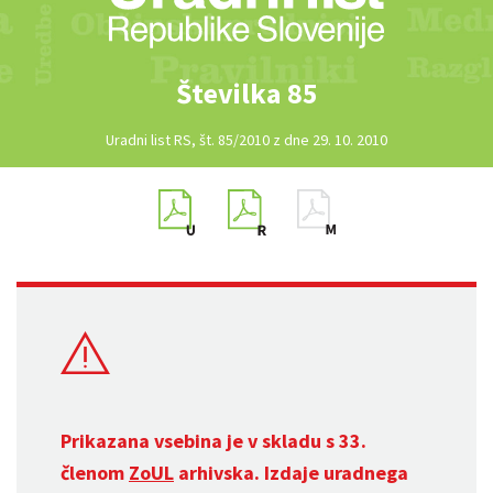
Številka 85
Uradni list RS, št. 85/2010 z dne 29. 10. 2010
Prikazana vsebina je v skladu s 33.
členom
ZoUL
arhivska. Izdaje uradnega