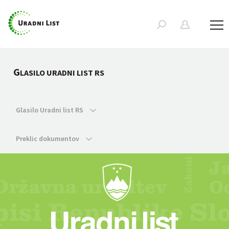
G
LASILO URADNI LIST RS
Glasilo Uradni list RS
Preklic dokumentov