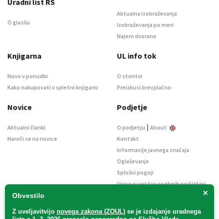
Uradni list RS
Aktualna izobraževanja
O glasilu
Izobraževanja po meri
Najem dvorane
Knjigarna
UL info tok
Novo v ponudbi
O storitvi
Kako nakupovati v spletni knjigarni
Preizkusi brezplačno
Novice
Podjetje
|
Aktualni članki
O podjetju
About
Naroči se na novice
Kontakt
Informacije javnega značaja
Oglaševanje
Splošni pogoji
Izjava o varstvu osebnih podatkov
×
E-dražbe
Obvestilo
Z uveljavitvijo
novega zakona (ZOUL)
se je
izdajanje uradnega