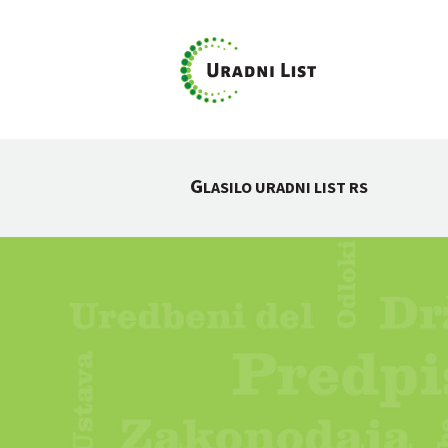
G
LASILO URADNI LIST RS