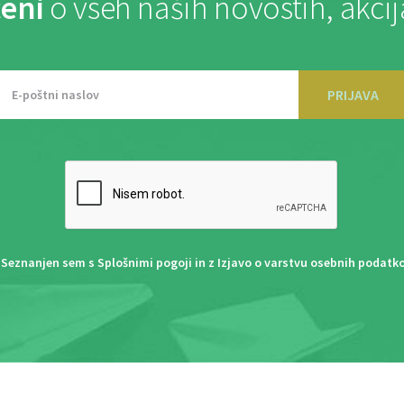
eni
o vseh naših novostih, akci
PRIJAVA
Seznanjen sem s
Splošnimi pogoji
in z
Izjavo o varstvu osebnih podatk