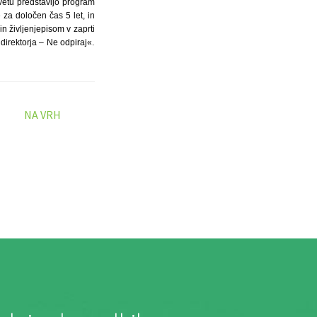
svetu predstavijo program
 za določen čas 5 let, in
n življenjepisom v zaprti
direktorja – Ne odpiraj«.
NA VRH