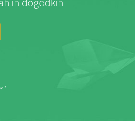
jah in dogodkih
ov
. *