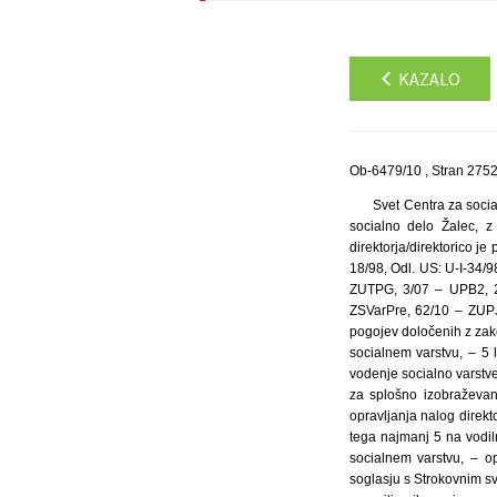
KAZALO
Ob-6479/10 , Stran 275
Svet Centra za socia
socialno delo Žalec, z
direktorja/direktorico je
18/98, Odl. US: U-I-34/9
ZUTPG, 3/07 – UPB2, 23
ZSVarPre, 62/10 – ZUPJS
pogojev določenih z zako
socialnem varstvu, – 5 
vodenje socialno varstv
za splošno izobraževan
opravljanja nalog direkt
tega najmanj 5 na vodil
socialnem varstvu, – o
soglasju s Strokovnim s