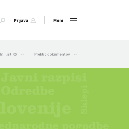
Prijava
Meni
dni list RS
Preklic dokumentov