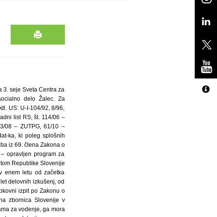
a 3. seje Sveta Centra za
socialno delo Žalec. Za
Odl. US: U-I-104/92, 8/96,
dni list RS, št. 114/06 –
 73/08 – ZUTPG, 61/10 –
at-ka, ki poleg splošnih
zba iz 69. člena Zakona o
, – opravljen program za
etom Republike Slovenije
 v enem letu od začetka
let delovnih izkušenj, od
okovni izpit po Zakonu o
na zbornica Slovenije v
rama za vodenje, ga mora