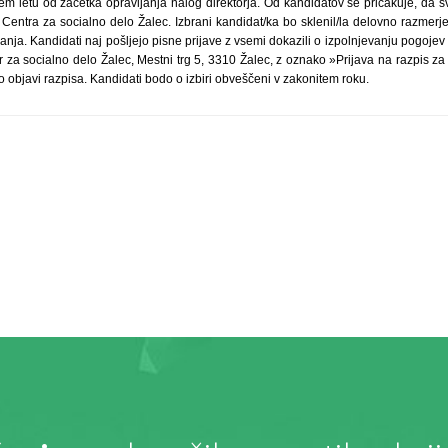
em letu od začetka opravljanja nalog direktorja. Od kandidatov se pričakuje, da 
 Centra za socialno delo Žalec. Izbrani kandidat/ka bo sklenil/la delovno razmerje
nja. Kandidati naj pošljejo pisne prijave z vsemi dokazili o izpolnjevanju pogojev i
r za socialno delo Žalec, Mestni trg 5, 3310 Žalec, z oznako »Prijava na razpis za 
po objavi razpisa. Kandidati bodo o izbiri obveščeni v zakonitem roku.