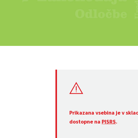
Prikazana vsebina je v skla
dostopne na
PISRS
.