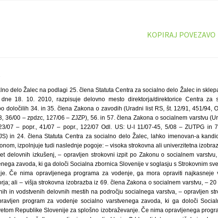
KOPIRAJ POVEZAVO
2
lno delo Žalec na podlagi 25. člena Statuta Centra za socialno delo Žalec in sklep
 dne 18. 10. 2010, razpisuje delovno mesto direktorja/direktorice Centra za 
 po določilih 34. in 35. člena Zakona o zavodih (Uradni list RS, št. 12/91, 451/94, 
8, 36/00 – zpdzc, 127/06 – ZJZP), 56. in 57. člena Zakona o socialnem varstvu (Ura
/07 – popr., 41/07 – popr., 122/07 Odl. US: U-I 11/07-45, 5/08 – ZUTPG in
) in 24. člena Statuta Centra za socialno delo Žalec, lahko imenovan-a kandid
nom, izpolnjuje tudi naslednje pogoje: – visoka strokovna ali univerzitetna izobra
let delovnih izkušenj, – opravljen strokovni izpit po Zakonu o socialnem varstvu
enega zavoda, ki ga določi Socialna zbornica Slovenije v soglasju s Strokovnim sv
je. Če nima opravljenega programa za vodenje, ga mora opraviti najkasneje
orja; ali – višja strokovna izobrazba iz 69. člena Zakona o socialnem varstvu, – 20 
nih in vodstvenih delovnih mestih na področju socialnega varstva, – opravljen str
pravljen program za vodenje socialno varstvenega zavoda, ki ga določi Social
vetom Republike Slovenije za splošno izobraževanje. Če nima opravljenega prog