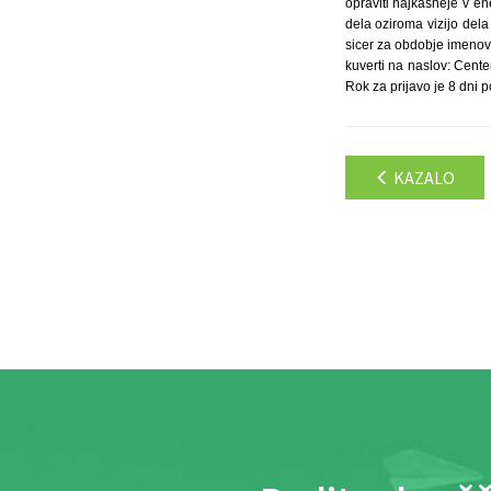
opraviti najkasneje v en
dela oziroma vizijo dela
sicer za obdobje imenova
kuverti na naslov: Cente
Rok za prijavo je 8 dni 
KAZALO