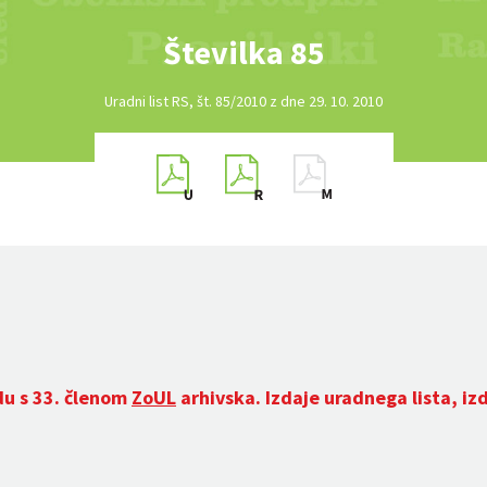
Številka 85
Uradni list RS, št. 85/2010 z dne 29. 10. 2010
du s 33. členom
ZoUL
arhivska. Izdaje uradnega lista, iz