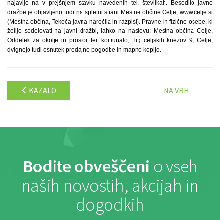
najavijo na v prejšnjem stavku navedenih tel. številkah. Besedilo javne
dražbe je objavljeno tudi na spletni strani Mestne občine Celje, www.celje.si
(Mestna občina, Tekoča javna naročila in razpisi). Pravne in fizične osebe, ki
želijo sodelovati na javni dražbi, lahko na naslovu: Mestna občina Celje,
Oddelek za okolje in prostor ter komunalo, Trg celjskih knezov 9, Celje,
dvignejo tudi osnutek prodajne pogodbe in mapno kopijo.
KAZALO
NA VRH
Bodite obveščeni
o vseh
naših novostih, akcijah in
dogodkih