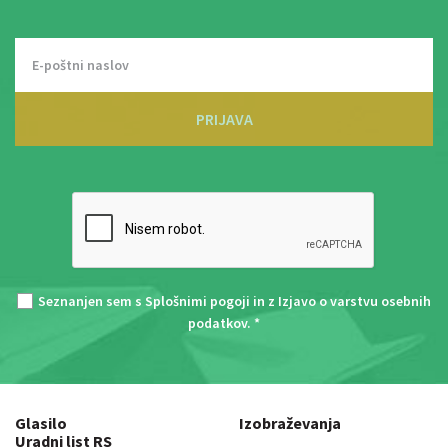
PRIJAVA
Seznanjen sem s
Splošnimi pogoji
in z
Izjavo o varstvu osebnih
podatkov
. *
Glasilo
Izobraževanja
Uradni list RS