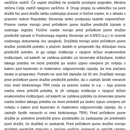
varščina zadrži. Če uspeli dražitelj ne podpiše prodajne pogodbe, Mestna
občina Celje zadrži njegovo varščino. 8. Drugi pogoji za udeležbo na javni
dražbi Na javni dražbi lahko sodelujejo pravne in fizične osebe, ki v skladu s
pravnim redom Republike Slovenije lahko postanejo lastniki nepremičnin.
Pravne osebe morajo pred pričetkom javne dražbe predložiti izpisek iz
sodnega registra. Fizične osebe morajo pred pričetkom javne dražbe
predložiti izpisek iz Poslovnega registra Slovenije pri AJPES (s.p.) in izvirnik
osebnega dokumenta (na vpogled). Dražitelji morajo pred pričetkom javne
dražbe predložiti potrdilo o plačnih davkih in prispevkih (tuj državljan mora
predložiti potrdilo, ki ga izdajo institucije v njegovi državi enakovredne
institucijam, od katerih se zahteva potrdilo za slovenske državljane, kolikor
takega potrdila ne more pridobiti pa lastno izjavo overjeno pri notarju s
katero pod kazensko in materialno odgovornostjo izjavlja, da ima plačane
davke in prispevke). Potrdilo ne sme biti starejše od 30 dni. Dražitelji morajo
pred pričetkom javne dražbe predložiti potrdilo, da v zadnjih šestih mesecih
niso imeli blokiranega TRR (velja za pravne osebe in s.p. – tuja pravna
oseba mora priložiti potrdila, ki jih izdajajo institucije v njegovi državi
enakovredne institucijam, od katerih se zahteva potrdila za slovenske pravne
osebe kolikor takega potrdila ne more pridobiti pa lastno izjavo overjeno pri
notarju s katero pod kazensko in materialno odgovornostjo izjavlja, da v
zadnjih šestih mesecih ni imel blokiranega TRR). Pred pričetkom javne
dražbe je potrebno predložiti pisno pooblastilo za zastopanje pri predmetni
javni dražbi, če dražitelj ni zastopnik. Pred pričetkom javne dražbe morajo
dražitelji predložiti dokazilo o plačani varščini (original) in priložiti celotno