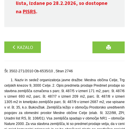
lista, izdane po 28.2.2026, so dostopne
na
PISRS
.
KAZALO
Št. 3502-271/2010 Ob-6535/10 , Stran 2746
1. Naziv in sedež organizatorja javne dražbe: Mestna občina Celje, Trg
celjskih knezov 9, 3000 Celje. 2. Opis predmeta prodaje Predmet prodaje so
stavbna zemljišča označena s parc. št. 487/5 v izmeri 171 m2, parc. št. 487/6
v izmeri 693 m2, parc. št. 487/7 v izmeri 209 m2, parc. št. 487/8 v izmeri
1305 m2 in kmetijsko zemljišče parc. št. 487/9 v izmeri 2687 m2, vse vpisane
v vl. št. 35, k.o. Bukovžlak. Zemljišča ležijo v območju Prostorsko ureditvenih
pogojev za obmestni prostor Mestne občine Celje (elab. št. 322/98, ZPI;
Uradni list RS, št. 108/01). Vsa zemljišča spadajo v območje NR1 – območje
Nature 2000. Za vsa stavbna zemljišča, ki so predmet prodaje velja, da v ceni