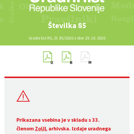
Številka 85
Uradni list RS, št. 85/2010 z dne 29. 10. 2010
Prikazana vsebina je v skladu s 33.
členom
ZoUL
arhivska. Izdaje uradnega