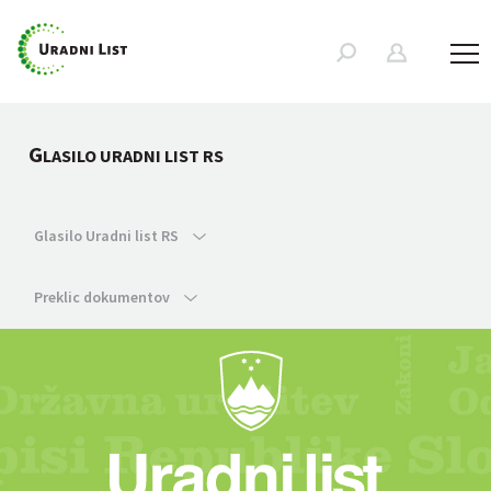
G
LASILO URADNI LIST RS
Glasilo Uradni list RS
Preklic dokumentov