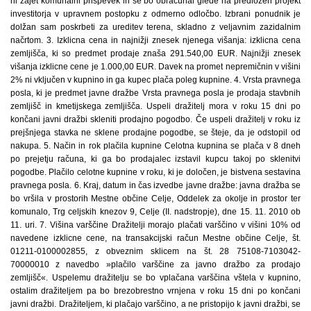
ni zajet komunalni prispevek in se bo obračunal glede na predložen projekt
investitorja v upravnem postopku z odmerno odločbo. Izbrani ponudnik je
dolžan sam poskrbeti za ureditev terena, skladno z veljavnim zazidalnim
načrtom. 3. Izklicna cena in najnižji znesek njenega višanja: izklicna cena
zemljišča, ki so predmet prodaje znaša 291.540,00 EUR. Najnižji znesek
višanja izklicne cene je 1.000,00 EUR. Davek na promet nepremičnin v višini
2% ni vključen v kupnino in ga kupec plača poleg kupnine. 4. Vrsta pravnega
posla, ki je predmet javne dražbe Vrsta pravnega posla je prodaja stavbnih
zemljišč in kmetijskega zemljišča. Uspeli dražitelj mora v roku 15 dni po
končani javni dražbi skleniti prodajno pogodbo. Če uspeli dražitelj v roku iz
prejšnjega stavka ne sklene prodajne pogodbe, se šteje, da je odstopil od
nakupa. 5. Način in rok plačila kupnine Celotna kupnina se plača v 8 dneh
po prejetju računa, ki ga bo prodajalec izstavil kupcu takoj po sklenitvi
pogodbe. Plačilo celotne kupnine v roku, ki je določen, je bistvena sestavina
pravnega posla. 6. Kraj, datum in čas izvedbe javne dražbe: javna dražba se
bo vršila v prostorih Mestne občine Celje, Oddelek za okolje in prostor ter
komunalo, Trg celjskih knezov 9, Celje (II. nadstropje), dne 15. 11. 2010 ob
11. uri. 7. Višina varščine Dražitelji morajo plačati varščino v višini 10% od
navedene izklicne cene, na transakcijski račun Mestne občine Celje, št.
01211-0100002855, z obveznim sklicem na št. 28 75108-7103042-
70000010 z navedbo »plačilo varščine za javno dražbo za prodajo
zemljišč«. Uspelemu dražitelju se bo vplačana varščina vštela v kupnino,
ostalim dražiteljem pa bo brezobrestno vrnjena v roku 15 dni po končani
javni dražbi. Dražiteljem, ki plačajo varščino, a ne pristopijo k javni dražbi, se