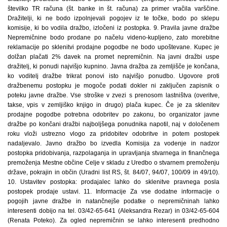
številko TR računa (št. banke in št. računa) za primer vračila varščine.
Dražitelji, ki ne bodo izpolnjevali pogojev iz te točke, bodo po sklepu
komisije, ki bo vodila dražbo, izločeni iz postopka. 9. Pravila javne dražbe
Nepremičnine bodo prodane po načelu videno-kupljeno, zato morebitne
reklamacije po sklenitvi prodajne pogodbe ne bodo upoštevane. Kupec je
dolžan plačati 2% davek na promet nepremičnin. Na javni dražbi uspe
dražitelj, ki ponudi najvišjo kupnino. Javna dražba za zemljišče je končana,
ko voditelj dražbe trikrat ponovi isto najvišjo ponudbo. Ugovore proti
dražbenemu postopku je mogoče podati dokler ni zaključen zapisnik o
poteku javne dražbe. Vse stroške v zvezi s prenosom lastništva (overitve,
takse, vpis v zemljiško knjigo in drugo) plača kupec. Če je za sklenitev
prodajne pogodbe potrebna odobritev po zakonu, bo organizator javne
dražbe po končani dražbi najboljšega ponudnika napotil, naj v določenem
roku vloži ustrezno vlogo za pridobitev odobritve in potem postopek
nadaljevalo. Javno dražbo bo izvedla Komisija za vodenje in nadzor
postopka pridobivanja, razpolaganja in upravljanja stvarnega in finančnega
premoženja Mestne občine Celje v skladu z Uredbo o stvarnem premoženju
države, pokrajin in občin (Uradni list RS, št. 84/07, 94/07, 100/09 in 49/10).
10. Ustavitev postopka: prodajalec lahko do sklenitve pravnega posla
postopek prodaje ustavi. 11. Informacije Za vse dodatne informacije o
pogojih javne dražbe in natančnejše podatke o nepremičninah lahko
interesenti dobijo na tel. 03/42-65-641 (Aleksandra Rezar) in 03/42-65-604
(Renata Poteko). Za ogled nepremičnin se lahko interesenti predhodno