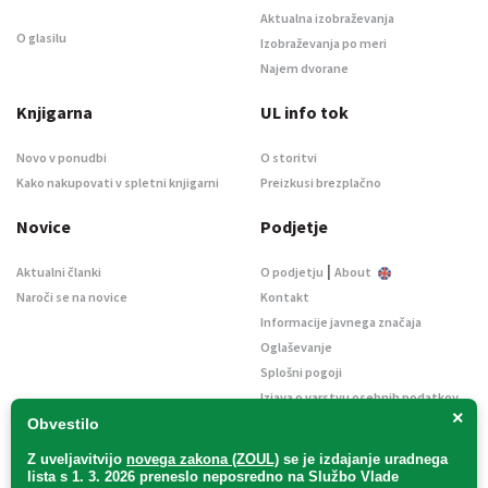
Aktualna izobraževanja
O glasilu
Izobraževanja po meri
Najem dvorane
Knjigarna
UL info tok
Novo v ponudbi
O storitvi
Kako nakupovati v spletni knjigarni
Preizkusi brezplačno
Novice
Podjetje
|
Aktualni članki
O podjetju
About
Naroči se na novice
Kontakt
Informacije javnega značaja
Oglaševanje
Splošni pogoji
Izjava o varstvu osebnih podatkov
×
E-dražbe
Obvestilo
Z uveljavitvijo
novega zakona (ZOUL)
se je
izdajanje uradnega
lista s 1. 3. 2026 preneslo
neposredno
na Službo Vlade