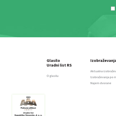
Glasilo
Izobraževanj
Uradni list RS
Aktualna izobraže
O glasilu
Izobraževanja po 
Najem dvorane