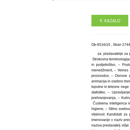
KAZALO
Ob-6516/10 , Stran 274
za: predavatelje za
Strokovna terminologija 
in podjetništvo, – Posl
menedžment, – Velnes in
proizvodov, – Osnove z
animacija in osebno tren
lepotne in telesne nege 
statistiko, – Upravlja
prehranjevanja, – Kulin
Čustvena inteligenca i
higiene, – Stilno sveto
vitalnost. Kandidati za
imenovanje v naziv pred
naziva predavatelj višje