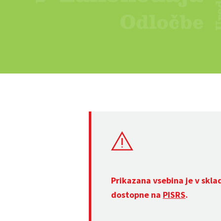
Prikazana vsebina je v skla
dostopne na
PISRS
.