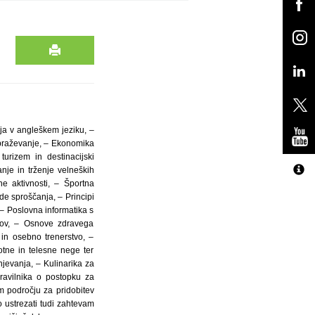
ja v angleškem jeziku, –
zobraževanje, – Ekonomika
turizem in destinacijski
nje in trženje velneških
e aktivnosti, – Športna
de sproščanja, – Principi
 – Poslovna informatika s
odov, – Osnove zdravega
 in osebno trenerstvo, –
tne in telesne nege ter
jevanja, – Kulinarika za
Pravilnika o postopku za
m področju za pridobitev
o ustrezati tudi zahtevam