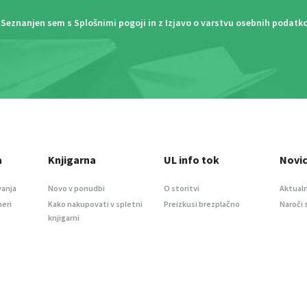
Seznanjen sem s
Splošnimi pogoji
in z
Izjavo o varstvu osebnih podatk
a
Knjigarna
UL info tok
Novi
vanja
Novo v ponudbi
O storitvi
Aktualn
meri
Kako nakupovati v spletni
Preizkusi brezplačno
Naroči 
knjigarni