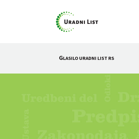
G
LASILO URADNI LIST RS