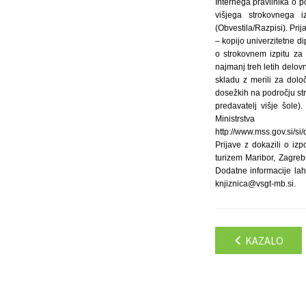
Internega pravilnika o p
višjega strokovnega iz
(Obvestila/Razpisi). Prij
– kopijo univerzitetne d
o strokovnem izpitu za 
najmanj treh letih delov
skladu z merili za dolo
dosežkih na področju str
predavatelj višje šole
Minis
http://www.mss.gov.si/s
Prijave z dokazili o iz
turizem Maribor, Zagre
Dodatne informacije lah
knjiznica@vsgt-mb.si.
KAZALO