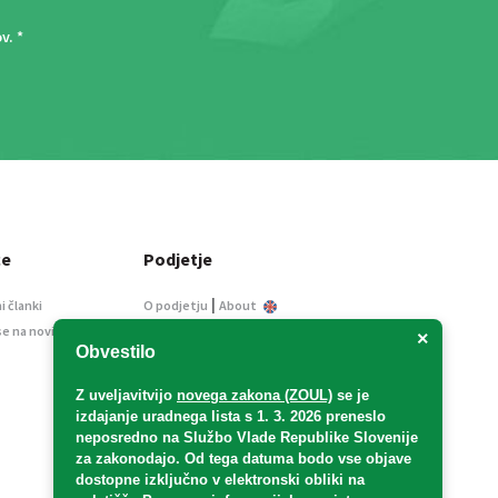
ov
. *
ce
Podjetje
|
i članki
O podjetju
About
se na novice
Kontakt
×
Obvestilo
Informacije javnega
značaja
Z uveljavitvijo
novega zakona (ZOUL)
se je
Oglaševanje
izdajanje uradnega lista s 1. 3. 2026 preneslo
Splošni pogoji
neposredno
na Službo Vlade Republike Slovenije
Izjava o varstvu osebnih
za zakonodajo
. Od tega datuma bodo vse objave
podatkov
dostopne izključno v elektronski obliki na