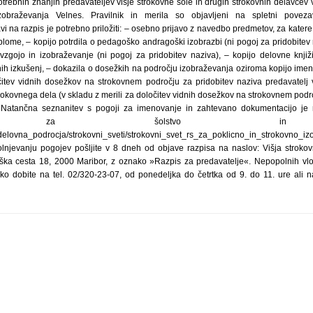
otrebnih znanjih predavateljev višje strokovne šole in drugih strokovnih delavce
obraževanja Velnes. Pravilnik in merila so objavljeni na spletni povezavi
avi na razpis je potrebno priložiti: – osebno prijavo z navedbo predmetov, za katere 
iplome, – kopijo potrdila o pedagoško andragoški izobrazbi (ni pogoj za pridobitev n
vzgojo in izobraževanje (ni pogoj za pridobitev naziva), – kopijo delovne knjiž
nih izkušenj, – dokazila o dosežkih na področju izobraževanja oziroma kopijo imen
čitev vidnih dosežkov na strokovnem področju za pridobitev naziva predavatelj v
okovnega dela (v skladu z merili za določitev vidnih dosežkov na strokovnem podr
). Natančna seznanitev s pogoji za imenovanje in zahtevano dokumentacijo je 
trstva za šolstvo in 
i/delovna_podrocja/strokovni_sveti/strokovni_svet_rs_za_poklicno_in_strokovno_i
polnjevanju pogojev pošljite v 8 dneh od objave razpisa na naslov: Višja strokov
bška cesta 18, 2000 Maribor, z oznako »Razpis za predavatelje«. Nepopolnih vl
ko dobite na tel. 02/320-23-07, od ponedeljka do četrtka od 9. do 11. ure ali 