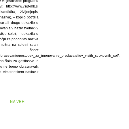
v v višješolskem programu
: http://www.vsgt-mb.si
kandidira, – življenjepis,
aziva), – kopijo potrdila
ice ali drugo dokazilo o
ovanja v naziv svetnik (v
išje šole), – dokazila o
očju za pridobitev naziva
možna na spletni strani
šport:
zobrazevanje/postopek_za_imenovanje_predavateljev_visjih_strokovnih_sol/.
na šola za gostinstvo in
og ne bomo obravnavali.
na elektronskem naslovu:
NA VRH