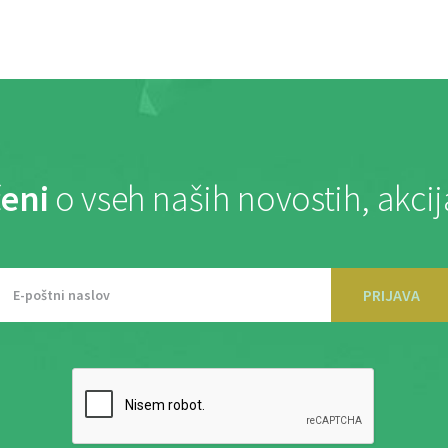
eni
o vseh naših novostih, akci
PRIJAVA