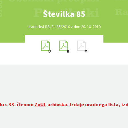
Številka 85
Uradni list RS, št. 85/2010 z dne 29. 10. 2010
du s 33. členom
ZoUL
arhivska. Izdaje uradnega lista, iz