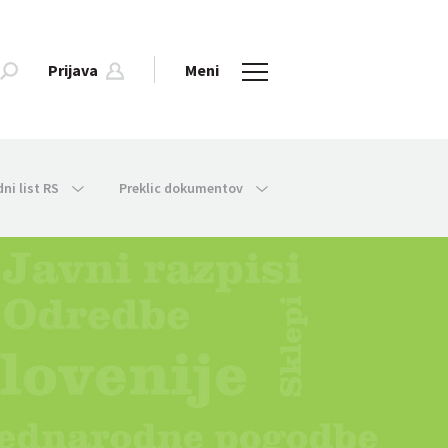
Prijava
Meni
dni list RS
Preklic dokumentov