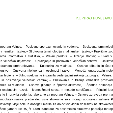
KOPIRAJ POVEZAVO
4
 program Velnes: – Poslovno sporazumevanje in vodenje, – Strokovna terminologi
v nemškem jeziku, – Strokovna terminologija v italijanskem jeziku, – Praktično i
ovna informatika s statistiko, – Pravni predpisi, – Trženje storitev, – Uvod v 
 velneška dejavnost, – Upravljanje in poslovanje velneških centrov, – Oblikova
dravega prehranjevanja, – Kulinarika za vitalnost, – Osnove gibanja in športn
erstvo, – Čustvena inteligenca in osebnostni razvoj, – Menedžment stresa in meto
ter higiene, – Stilno svetovanje in pravila vedenja; inštruktorje za program Velnes:
nje in poslovanje velneških centrov, – Oblikovanje in trženje velneških proizv
arika za vitalnost, – Osnove gibanja in športne aktivnosti, – Športna animacija
n osebnostni razvoj, – Menedžment stresa in metode sproščanja, – Principi lepo
vanje in pravila vedenja; laborante za program Velnes: – Osnove zdravega prehran
 pridobitev naziva predavatelj višje strokovne šole morajo upoštevati zahteve 
avatelja višje šole in dosegati merila za določitev vidnih dosežkov na strokovne
 šole (Uradni list RS, št. 1/09). Kandidati za posamezna strokovna področja moraj