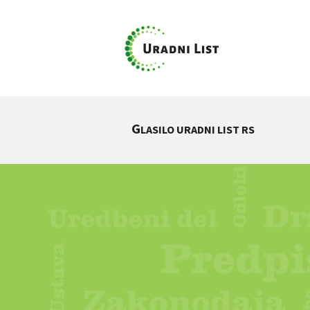
G
LASILO URADNI LIST RS