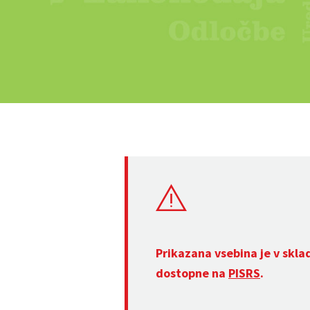
Prikazana vsebina je v skla
dostopne na
PISRS
.