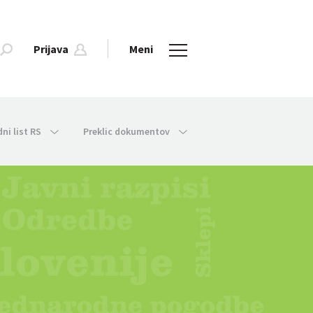
Prijava
Meni
dni list RS
Preklic dokumentov