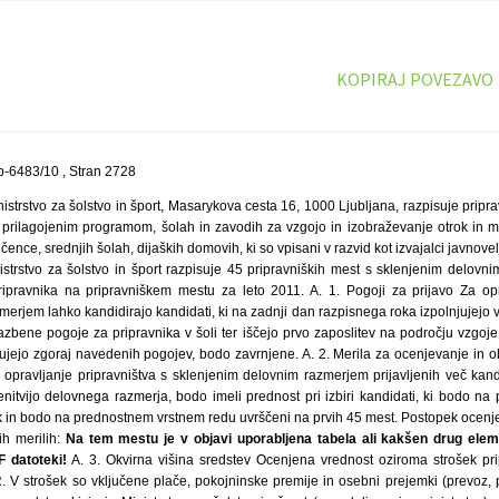
KOPIRAJ POVEZAVO
-6483/10 , Stran 2728
istrstvo za šolstvo in šport, Masarykova cesta 16, 1000 Ljubljana, razpisuje prip
 prilagojenim programom, šolah in zavodih za vzgojo in izobraževanje otrok in 
ence, srednjih šolah, dijaških domovih, ki so vpisani v razvid kot izvajalci javnov
nistrstvo za šolstvo in šport razpisuje 45 pripravniških mest s sklenjenim delovn
ipravnika na pripravniškem mestu za leto 2011. A. 1. Pogoji za prijavo Za opr
erjem lahko kandidirajo kandidati, ki na zadnji dan razpisnega roka izpolnjujejo
azbene pogoje za pripravnika v šoli ter iščejo prvo zaposlitev na področju vzgoje
njujejo zgoraj navedenih pogojev, bodo zavrnjene. A. 2. Merila za ocenjevanje in 
opravljanje pripravništva s sklenjenim delovnim razmerjem prijavljenih več kandi
enitvijo delovnega razmerja, bodo imeli prednost pri izbiri kandidati, ki bodo na 
očk in bodo na prednostnem vrstnem redu uvrščeni na prvih 45 mest. Postopek oce
ih merilih:
Na tem mestu je v objavi uporabljena tabela ali kakšen drug eleme
 datoteki!
A. 3. Okvirna višina sredstev Ocenjena vrednost oziroma strošek pripravnika za obdobje 10 mesecev je 16.005 EUR. V strošek so vključene plače, pokojninske premije in osebni prejemki (prevoz, prehrana, regres za letni dopust). Ocenjena višina sredstev, ki jo je Ministrstvo za šolstvo in šport (v nadaljevanju: ministrstvo) namenilo za financiranje opravljanja pripravništva s sklenjenim delovnim razmerjem, je 720.225 EUR. Sredstva so zagotovljena v proračunu Republike Slovenije za leto 2011, in – Dejavnost osnovnega šolstva, 6674 – Dejavnost zavodov za usposabljanje, ocenjeno 432.135 EUR, skrbnik proračunskih postavk je Boris Zupančič, ter 6676 – Dejavnost srednjega šolstva in 6673 – Dejavnost dijaških domov, ocenjeno 288.090 EUR, skrbnik proračunskih postavk je mag. Renata Zupanc Grom, konto: 4133 – tekoči transferi v javne zavode in 4135 – tekoča plačila drugim izvajalcem javnih služb, ki niso posredni proračunski uporabniki. Pripravnik lahko pripravništvo opravlja tudi v zasebni šoli, če se zasebna šola s tem strinja. Financiranje opravljanja pripravništva s sklenjenim delovnim razmerjem v zasebnih šolah ministrstvo zagotavlja v skladu z zakonom in drugimi predpisi ter v skladu s pogodbo o financiranju. A. 4. Obvezna oblika in vsebina prijave za opravljanje pripravništva s sklenjenim delovnim razmerjem Popolna vloga mora vsebovati: – v celoti izpolnjeno Prijavnico na razpis pripravniških mest v vrtcih oziroma šolah, izjava pod točko II. Podatki o pripravniškem mestu na Prijavnici na razpis pripravniških mest v vrtcih oziroma šolah mora biti opremljena z ravnateljevim podpisom in potrjena z žigom vzgojno-izobraževalnega zavoda, – fotokopijo dokazila o izobrazbi, – fotokopijo potrdila visokošolskega zavoda o opravljenih izpitih ali fotokopijo priloge k diplomi ali overjeno fotokopijo indeksa, – pisno izjavo kandidata, da išče prvo zaposlitev na področju vzgoje in izobraževanja, – pisno izjavo kandidata, da ni bil pravnomočno obsojen zaradi naklepnega kaznivega dejanja, ki se preganja po uradni dolžnosti ali na nepogojno kazen zapora v trajanju več kot šest mesecev in da ni bil pravnomočno obsojen zaradi kaznivega dejanja zoper spolno nedotakljivost. Kandidati, ki želijo pripravništvo opravljati v zasebni šoli, morajo priložiti izjavo šole, da se strinja z opravljanjem pripravništva in zagotavljanjem sredstev v skladu z zakonom in drugimi predpisi ter v skladu s pogodbo o financiranju. A. 5. Rok za oddajo vlog, način predložitve in opremljenost vlog Vloge se oddajo v zaprti ovojnici, osebno ali po pošti na naslov: Ministrstvo za šolstvo in šport, Masarykova cesta 16, 1000 Ljubljana, s pripisom »Ne odpiraj – Pripravništvo v šolah 2011« ter z imenom, priimkom in polnim naslovom kandidata, najkasneje do 24. 11. 2010. Prijava se šteje za pravočasno, če je oddana priporočeno po pošti na zadnji dan prijave, tj. 24. 11. 2010. A. 6. Odpiranje vlog Odpiranje vlog bo potekalo predvidoma 25. 11. 2010 v prostorih ministrstva in ne bo javno. Vloge bo odprla in ocenila komisija za izvedbo postopka javnega razpisa, ki jo imenuje minister za šolstvo in šport (v nadaljevanju: minister). Pri odpiranju vlog razpisna komisija ugotavlja popolnost vlog. Vloga je popolna, če so predloženi vsi zahtevani dokumenti. V primeru vlog s pomanjkljivo dokumentacijo bo komisija v roku 8 dni od odpiranja kandidate pozvala, da vloge v roku 8 dni dopolnijo. Zavržene bodo vloge: – ki ne bodo poslane v roku in na način, ki je določen v A. 5. točki razpisa, – ki ne bodo vsebovale vseh dokumentov, ki jih zahteva besedilo razpisa in ne bodo dopolnjene v skladu s pozivom za dopolnitev vloge. Zavrnjene bodo vloge: – tistih kandidatov, ki ne bodo izpolnjevali osnovnih pogojev iz A.1. točke in, – tistih kandidatov, ki v primeru, če bo prijavljenih kandidatov več, kot je razpisanih mest, ne bodo dosegli zadostnega števila točk, na podlagi meril določenih v A. 2. točki razpisa. O izbranih, zavrnjenih in zavrženih vlogah bo na podlagi predloga komisije s sklepom odločil minister. A. 7. Rok, v katerem bodo kandidati obveščeni o izidu javnega razpisa O izbiri in razporeditvi bodo kandidati obveščeni s sklepom ministrstva najkasneje v roku 45 dni od odpiranja vlog. Kandidat, ki meni, da izpolnjuje pogoje in merila izbire iz javnega razpisa in je bila njegova vloga s sklepom zavrnjena oziroma zavržena, lahko v 8 dneh od prejema sklepa vloži pritožbo, in sicer na naslov: Ministrstvo za šolstvo in šport, Služba za razvoj kadrov v šolstvu, Masarykova cesta 16, 1000 Ljubljana. V pritožbi morajo biti natančno opredeljeni razlogi, zaradi katerih je pritožba vložena. Predmet pritožbe ne morejo biti merila za izbiro in razporeditev kandidatov. Vložena pritožba ne zadrži podpisa pogodb izbranih in razporejenih kandidatov z vzgojno-izobraževalnimi zavodi. O pritožbi odloči minister s sklepom v roku 15 dni. A. 8. Sklenitev pogodb Z izbranimi kandidati bodo vzgojno-izobraževalni zavodi, na podlagi sklepa o izbiri in razporeditvi, sklenili pogodbe o opravljanju pripravništva na pripravniškem mestu. Pogodbe se sklenejo najkasneje do 27. januarja 2011, z začetkom opravljanja pripravništva 1. februarja 2011. Pogodba o zaposlitvi se sklene za določen čas, za čas pripravništva – 10 mesecev. En izvod podpisane pogodbe vzgojno-izobraževalni zavod pošlje ministrstvu najkasneje do 10. februarja 2011. Če kandidat v roku, določenim z razpisom (27. januar 2011), pripravništvo odpove ali iz neupravičenega razloga ne sklene delovnega razmerja, komisija na pripravniško mesto razporedi kandidata, ki je naslednji uvrščen na prednostnem vrstnem redu. Nadomestnim kandidatom se rok za podpis pogodbe določi v sklepu o izbiri in razporeditvi. Če kandidat najkasneje do 27. januarja 2011 iz upravičenega razloga ne sklene delovnega razmerja, ga ministrstvo kasneje ponovno razporedi na pripravniško mesto s sklenjenim delovnim razmerjem. Upravičeni razlogi, ki jih bo komisija za izvedbo javnega razpisa upoštevala, so: sodelovanje pri kulturnih, športnih in podobnih prireditvah na državni ali mednarodni ravni ter zdravstveni razlogi. Kandidat mora udeležbo na prireditvi izkazati s potrdilom, zdravniško potrdilo pa mu izda osebni zdravnik. V skladu z zakonom, ki ureja delovna razmerja, se medsebojne pravice in obveznosti določijo v pogodbi o zaposlitvi pripravnika na pripravniškem mestu. B. Ministrstvo za šolstvo in šport razpisuje 200 volonterskih pripravniških mest, na podlagi pogodbe o opravljanju volonterskega pripravništva za leto 2011 B. 1. Pogoji za prijavo Za opravljanje volonterskega pripravništva lahko kandidirajo kandidati, ki do zaključka razpisnega roka izpolnjujejo vse z zakonom in drugimi predpisi določene izobrazbene pogoje za pripravnika v šoli ter imajo manj kot šest mesecev delovnih izkušenj na področju vzgoje in izobraževanja. Vloge kandidatov, ki ne izpolnjujejo zgoraj navedenih pogojev, bodo zavrnjene. B. 2. Merila za ocenjevanje in oblikovanje prednostnega vrstnega reda Če bo za opravljanje volonterskega pripravništva prijavljenih več kandidatov, kot je razpisanih volonterskih pripravniških mest, bodo imeli prednost pri izbiri kandidati z višjim številom točk zbranih na podlagi merila študijskega uspeha. Merilo študijskega uspeha temelji na izračunu povprečne ocene vseh opravljenih izpitov (ne pa tudi diplomskih izpitov, diplome, vaj, seminarskih nalog, hospitacij, praktikumov in podobnega) v dodiplomskem študijskem programu. Če bo na volontersko pripravništvo v okviru i