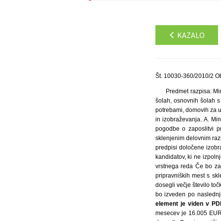
KAZALO
Št. 10030-360/2010/2 Ob
Predmet razpisa: Min
šolah, osnovnih šolah s
potrebami, domovih za uč
in izobraževanja. A. Mi
pogodbe o zaposlitvi pr
sklenjenim delovnim razm
predpisi določene izobr
kandidatov, ki ne izpol
vrstnega reda Če bo za 
pripravniških mest s skl
dosegli večje število t
bo izveden po naslednj
element je viden v PDF