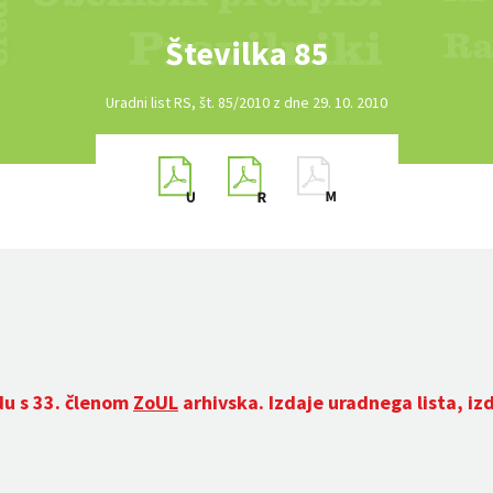
Številka 85
Uradni list RS, št. 85/2010 z dne 29. 10. 2010
du s 33. členom
ZoUL
arhivska. Izdaje uradnega lista, iz