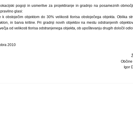
Lokacijski pogoji in usmeritve za projektiranje in gradnjo na posameznih območ
ravilno glasi:
 k obstoječim objektom do 30% velikosti tlorisa obstoječega objekta. Oblika s
naklon, in barva kritine. Pri gradnji novih objektov na mestu odstranjenih objektov 
čja od velikosti tlorisa odstranjenega objekta, ob upoštevanju drugih določil odlo
tobra 2010
Občine
Igor D