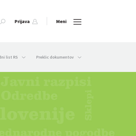
Prijava
Meni
dni list RS
Preklic dokumentov