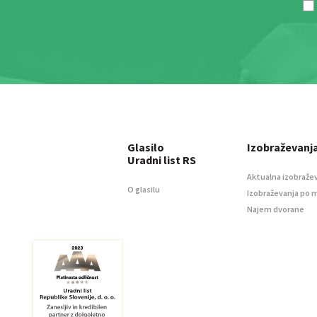
Glasilo
Izobraževanj
Uradni list RS
Aktualna izobraže
O glasilu
Izobraževanja po 
Najem dvorane