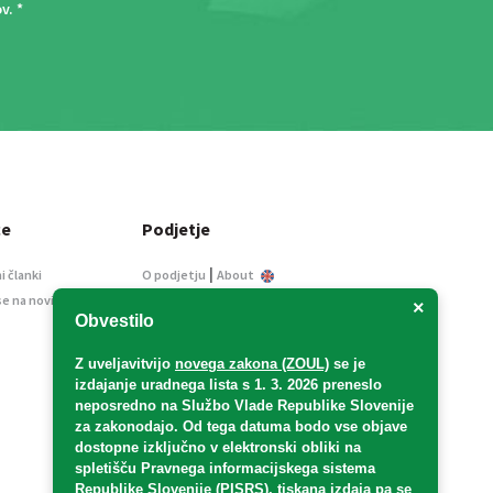
ov
. *
ce
Podjetje
|
i članki
O podjetju
About
se na novice
Kontakt
×
Obvestilo
Informacije javnega
značaja
Z uveljavitvijo
novega zakona (ZOUL)
se je
Oglaševanje
izdajanje uradnega lista s 1. 3. 2026 preneslo
Splošni pogoji
neposredno
na Službo Vlade Republike Slovenije
Izjava o varstvu osebnih
za zakonodajo
. Od tega datuma bodo vse objave
podatkov
dostopne izključno v elektronski obliki na
spletišču Pravnega informacijskega sistema
E-dražbe
Republike Slovenije (PISRS), tiskana izdaja pa se