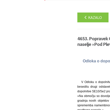
KAZALO
4653. Popravek 
naselje »Pod Ple
Odloka o dopo
V Odloku o dopolnitv
besedilu drugi odstav
dopolnitve SE10/Se2 prav
»Na območju so dovolje
gradnja novih objektov
sprememba namembnosti 
gradbene parcele.«