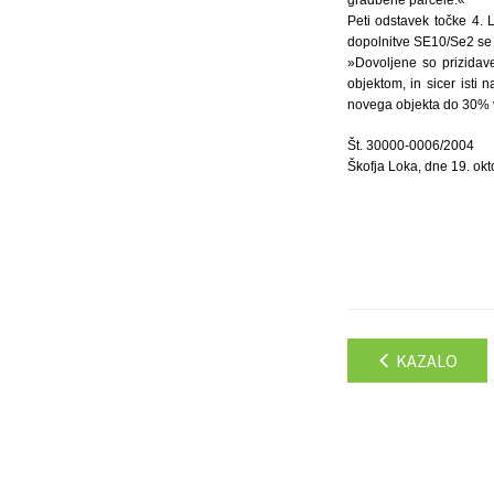
Peti odstavek točke 4. 
dopolnitve SE10/Se2 se p
»Dovoljene so prizidave
objektom, in sicer isti 
novega objekta do 30% ve
Št. 30000-0006/2004
Škofja Loka, dne 19. ok
KAZALO