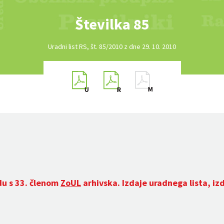
Številka 85
Uradni list RS, št. 85/2010 z dne 29. 10. 2010
du s 33. členom
ZoUL
arhivska. Izdaje uradnega lista, iz