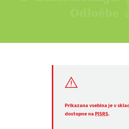
Prikazana vsebina je v skla
dostopne na
PISRS
.