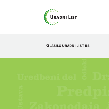
G
LASILO URADNI LIST RS