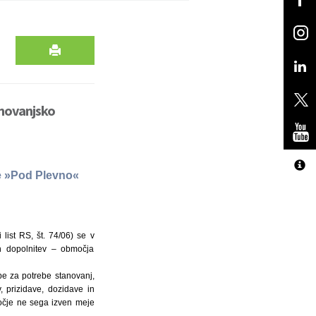
anovanjsko
e »Pod Plevno«
ist RS, št. 74/06) se v
h dopolnitev – območja
e za potrebe stanovanj,
 prizidave, dozidave in
očje ne sega izven meje