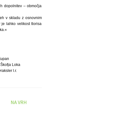
jih dopolnitev – območja
treh v skladu z osnovnim
je lahko velikost tlorisa
ka.«
Župan
 Škofja Loka
raksler l.r.
NA VRH