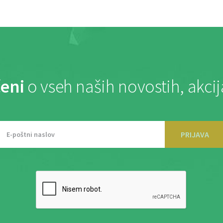
eni
o vseh naših novostih, akci
PRIJAVA