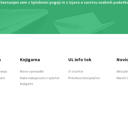
Seznanjen sem s
Splošnimi pogoji
in z
Izjavo o varstvu osebnih podatk
a
Knjigarna
UL info tok
Novi
vanja
Novo v ponudbi
O storitvi
Aktualn
meri
Kako nakupovati v spletni
Preizkusi brezplačno
Naroči 
knjigarni