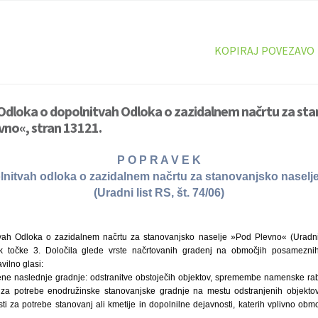
KOPIRAJ POVEZAVO
Odloka o dopolnitvah Odloka o zazidalnem načrtu za st
vno«, stran 13121.
P O P R A V E K
lnitvah odloka o zazidalnem načrtu za stanovanjsko naselj
(Uradni list RS, št. 74/06)
ah Odloka o zazidalnem načrtu za stanovanjsko naselje »Pod Plevno« (Uradni l
ek točke 3. Določila glede vrste načrtovanih gradenj na območjih posamezni
ilno glasi:
ne naslednje gradnje: odstranitve obstoječih objektov, spremembe namenske rab
 za potrebe enodružinske stanovanjske gradnje na mestu odstranjenih objektov,
za potrebe stanovanj ali kmetije in dopolnilne dejavnosti, katerih vplivno obm