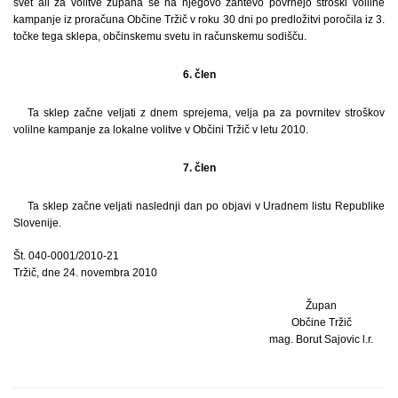
svet ali za volitve župana se na njegovo zahtevo povrnejo stroški volilne
kampanje iz proračuna Občine Tržič v roku 30 dni po predložitvi poročila iz 3.
točke tega sklepa, občinskemu svetu in računskemu sodišču.
6. člen
Ta sklep začne veljati z dnem sprejema, velja pa za povrnitev stroškov
volilne kampanje za lokalne volitve v Občini Tržič v letu 2010.
7. člen
Ta sklep začne veljati naslednji dan po objavi v Uradnem listu Republike
Slovenije.
Št. 040-0001/2010-21
Tržič, dne 24. novembra 2010
Župan
Občine Tržič
mag. Borut Sajovic l.r.