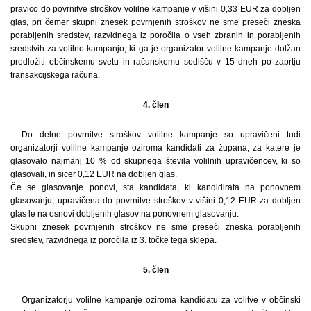
pravico do povrnitve stroškov volilne kampanje v višini 0,33 EUR za dobljen
glas, pri čemer skupni znesek povrnjenih stroškov ne sme preseči zneska
porabljenih sredstev, razvidnega iz poročila o vseh zbranih in porabljenih
sredstvih za volilno kampanjo, ki ga je organizator volilne kampanje dolžan
predložiti občinskemu svetu in računskemu sodišču v 15 dneh po zaprtju
transakcijskega računa.
4. člen
Do delne povrnitve stroškov volilne kampanje so upravičeni tudi
organizatorji volilne kampanje oziroma kandidati za župana, za katere je
glasovalo najmanj 10 % od skupnega števila volilnih upravičencev, ki so
glasovali, in sicer 0,12 EUR na dobljen glas.
Če se glasovanje ponovi, sta kandidata, ki kandidirata na ponovnem
glasovanju, upravičena do povrnitve stroškov v višini 0,12 EUR za dobljen
glas le na osnovi dobljenih glasov na ponovnem glasovanju.
Skupni znesek povrnjenih stroškov ne sme preseči zneska porabljenih
sredstev, razvidnega iz poročila iz 3. točke tega sklepa.
5. člen
Organizatorju volilne kampanje oziroma kandidatu za volitve v občinski