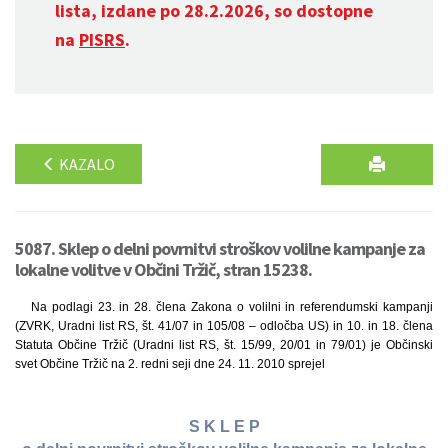
lista, izdane po 28.2.2026, so dostopne
na
PISRS
.
KAZALO
5087. Sklep o delni povrnitvi stroškov volilne kampanje za
lokalne volitve v Občini Tržič, stran 15238.
Na podlagi 23. in 28. člena Zakona o volilni in referendumski kampanji
(ZVRK, Uradni list RS, št. 41/07 in 105/08 – odločba US) in 10. in 18. člena
Statuta Občine Tržič (Uradni list RS, št. 15/99, 20/01 in 79/01) je Občinski
svet Občine Tržič na 2. redni seji dne 24. 11. 2010 sprejel
S K L E P