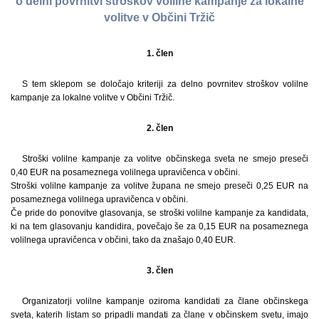
o delni povrnitvi stroškov volilne kampanje za lokalne
volitve v Občini Tržič
1. člen
S tem sklepom se določajo kriteriji za delno povrnitev stroškov volilne
kampanje za lokalne volitve v Občini Tržič.
2. člen
Stroški volilne kampanje za volitve občinskega sveta ne smejo preseči
0,40 EUR na posameznega volilnega upravičenca v občini.
Stroški volilne kampanje za volitve župana ne smejo preseči 0,25 EUR na
posameznega volilnega upravičenca v občini.
Če pride do ponovitve glasovanja, se stroški volilne kampanje za kandidata,
ki na tem glasovanju kandidira, povečajo še za 0,15 EUR na posameznega
volilnega upravičenca v občini, tako da znašajo 0,40 EUR.
3. člen
Organizatorji volilne kampanje oziroma kandidati za člane občinskega
sveta, katerih listam so pripadli mandati za člane v občinskem svetu, imajo