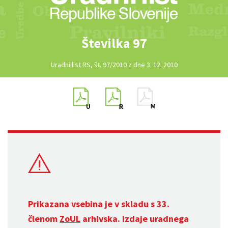
Številka 97
Uradni list RS, št. 97/2010 z dne 3. 12. 2010
Prikazana vsebina je v skladu s 33.
členom
ZoUL
arhivska. Izdaje uradnega