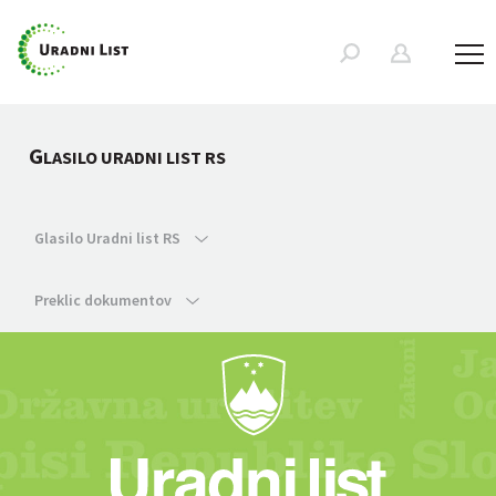
G
LASILO URADNI LIST RS
Glasilo Uradni list RS
Preklic dokumentov