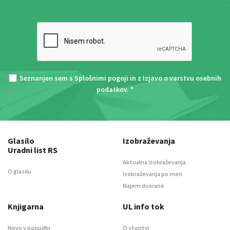
Seznanjen sem s
Splošnimi pogoji
in z
Izjavo o varstvu osebnih
podatkov
. *
Glasilo
Izobraževanja
Uradni list RS
Aktualna izobraževanja
O glasilu
Izobraževanja po meri
Najem dvorane
Knjigarna
UL info tok
Novo v ponudbi
O storitvi