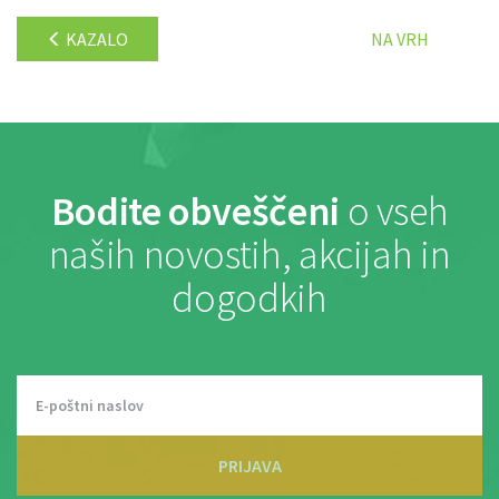
KAZALO
NA VRH
Bodite obveščeni
o vseh
naših novostih, akcijah in
dogodkih
PRIJAVA