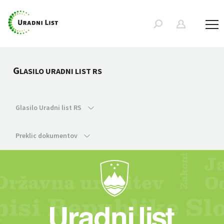
G
LASILO URADNI LIST RS
Glasilo Uradni list RS
Preklic dokumentov