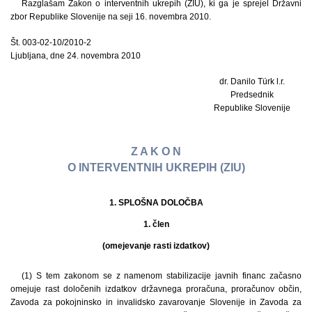
Razglašam Zakon o interventnih ukrepih (ZIU), ki ga je sprejel Državni
zbor Republike Slovenije na seji 16. novembra 2010.
Št. 003-02-10/2010-2
Ljubljana, dne 24. novembra 2010
dr. Danilo Türk l.r.
Predsednik
Republike Slovenije
Z A K O N
O INTERVENTNIH UKREPIH (ZIU)
1. SPLOŠNA DOLOČBA
1. člen
(omejevanje rasti izdatkov)
(1) S tem zakonom se z namenom stabilizacije javnih financ začasno
omejuje rast določenih izdatkov državnega proračuna, proračunov občin,
Zavoda za pokojninsko in invalidsko zavarovanje Slovenije in Zavoda za