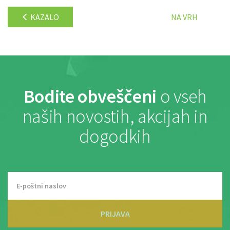
KAZALO
NA VRH
Bodite obveščeni
o vseh
naših novostih, akcijah in
dogodkih
PRIJAVA