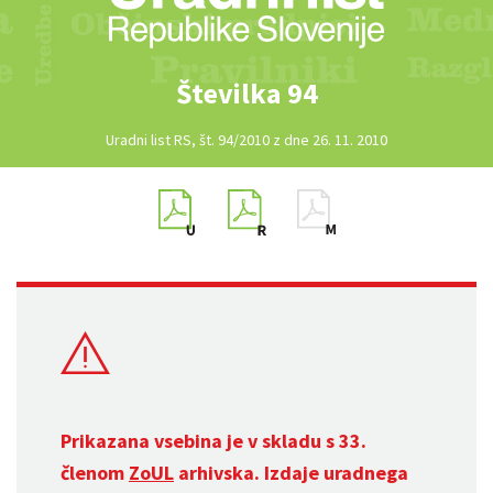
Številka 94
Uradni list RS, št. 94/2010 z dne 26. 11. 2010
Prikazana vsebina je v skladu s 33.
členom
ZoUL
arhivska. Izdaje uradnega