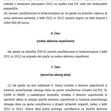
uskladi z mesecem januarjem 2012 za razliko nad 2% rasti cen življenjskih
potrebščin.
(4) Javnim uslužbencem in funkcionarjem se ne glede na določbe zakona, ki
ureja delovna razmerja, v letih 2011 in 2012 izplača regres za letni dopust v
višini 692,00 eurov.
6. člen
(redna delovna uspešnost)
Ne glede na določbe ZSPJS javnim uslužbencem in funkcionarjem v letih
2011 in 2012 ne pripada del plače za redno delovno uspešnost.
7. člen
(povečan obseg dela)
(1) Ne glede na prvi odstavek 4. člena Uredbe o delovni uspešnosti iz
naslova povečanega obsega dela za javne uslužbence (Uradni list RS, št.
53/08 in 89/08; v nadaljnjem besedilu: Uredba o delovni uspešnosti) in
splošnih aktov, ki urejajo plačilo delovne uspešnosti iz naslova povečanega
obsega dela za javne uslužbence v drugih državnih organih, lahko v letih
2011 in 2012, višina dela plače javnega uslužbenca za plačilo delovne