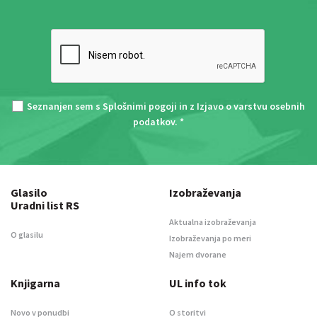
Seznanjen sem s
Splošnimi pogoji
in z
Izjavo o varstvu osebnih
podatkov
. *
Glasilo
Izobraževanja
Uradni list RS
Aktualna izobraževanja
O glasilu
Izobraževanja po meri
Najem dvorane
Knjigarna
UL info tok
Novo v ponudbi
O storitvi