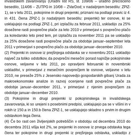
invalidskem zavarovanju (Uradni list RS, št. 109/06 – uradno prečiščeno
besedilo, 114/06 – ZUTPG in 10/08 – ZVarDod; v nadaljnjem besedilu: ZPIZ-
1), se v letu 2011, pokojnine in drugi prejemki, priznani na podlagi pravic iz 4.
in 431. člena ZPIZ-1 (v nadaljnjem besedilu: prejemki) ter osnove, ki se
usklajujejo na podlagi ZPIZ-1, pri izplačilu za februar 2011, uskladijo za 25%
dosežene rasti povprečne plače za leto 2010 v primerjavi s povprečno plačo
za koledarsko leto pred tem, pri izplačilu za november 2011 pa se uskladijo
za 25% dosežene rasti povprečne plače za obdobje januar–september leta
2011 v primerjavi s povprečno plačo za obdobje januar–december 2010.
(2) Prejemki in osnove iz prejšnjega odstavka se v novembru 2011 uskladijo
največ za toliko odstotkov, da povprečni mesečni porast najnižje pokojninske
osnove, veljavne v letu 2011, po opravljeni februarski in novembrski
uskladitvi, v primerjavi z mesečnim povprečjem te osnove, veljavne v letu
2010, ne preseže 25% z Jesensko napovedjo gospodarskih gibanj Urada za
makroekonomske analize in razvoj ocenjene rasti povprečne plače za
obdobje januar–december 2011, v primerjavi z njenim povprečjem za
obdobje januar–december 2010.
(3) Pokojnine in drugi prejemki iz pokojninskega in invalidskega
zavarovanja, ki so urejeni s posebnimi predpisi, usklajujejo pa se v višini in v
rokih iz 150.a in 150.b člena ZPIZ-1, se usklajujejo skladno s prvim in drugim
odstavkom tega člena.
(4) Če bo rast cen življenjskih potrebščin v obdobju od decembra 2010 do
decembra 2011 višja kot 2%, se prejemki in osnove iz prvega odstavka tega
člena ter pokojnine in drugi prejemki iz prejšnjega odstavka, uskladijo z