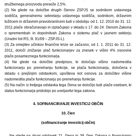
družbenega proizvoda preseže 2,5%.
(2) Ne glede na določbe drugih členov ZSPJS se sodnikom ustavnega
sodišča, generalnemu sekretarju ustavnega sodišča, sodnikom, državnim
tožilcem in državnim pravobranilcem tudi v obdobju od 1. 12. 2010 do 31. 12.
2011 plače obračunavajo in izplačujejo v skladu s 17. do 24. členom Zakona
o spremembah in dopolnitvah Zakona o sistemu plač v javnem sektorju
(Uradni list RS, št. 91/09 – ZSPJS-L).
(3) Za omejitev učinkov finančne krize se začasno, od 1. 1. 2011 do 31. 12.
2011, določi znižanje plač funkcionarjev za znesek v višini 4% osnovne
plače posameznega funkcionarja.
(4) Ne glede na določbe predpisov, ki določajo višino nadomestila
funkcionarju po prenehanju funkcije, se plača funkcionarja, določena v
skladu s prejšnjim odstavkom, upošteva kot osnova za določitev višine
nadomestila plače funkcionarju po prenehanju funkcije.
(5) Na način iz tretjega odstavka tega člena se določijo tudi plače osebam, ki
status funkcionarja pridobijo po uveljavitvi tega zakona.
4. SOFINANCIRANJE INVESTICIJ OBČIN
10. člen
(sofinanciranje investicij občin)
Ne glede na drugi odstavek 21. člena in 39. člen Zakona o financiranju