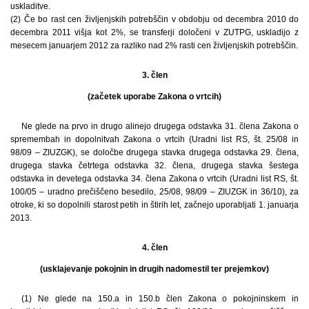
uskladitve.
(2) Če bo rast cen življenjskih potrebščin v obdobju od decembra 2010 do
decembra 2011 višja kot 2%, se transferji določeni v ZUTPG, uskladijo z
mesecem januarjem 2012 za razliko nad 2% rasti cen življenjskih potrebščin.
3. člen
(začetek uporabe Zakona o vrtcih)
Ne glede na prvo in drugo alinejo drugega odstavka 31. člena Zakona o
spremembah in dopolnitvah Zakona o vrtcih (Uradni list RS, št. 25/08 in
98/09 – ZIUZGK), se določbe drugega stavka drugega odstavka 29. člena,
drugega stavka četrtega odstavka 32. člena, drugega stavka šestega
odstavka in devetega odstavka 34. člena Zakona o vrtcih (Uradni list RS, št.
100/05 – uradno prečiščeno besedilo, 25/08, 98/09 – ZIUZGK in 36/10), za
otroke, ki so dopolnili starost petih in štirih let, začnejo uporabljati 1. januarja
2013.
4. člen
(usklajevanje pokojnin in drugih nadomestil ter prejemkov)
(1) Ne glede na 150.a in 150.b člen Zakona o pokojninskem in