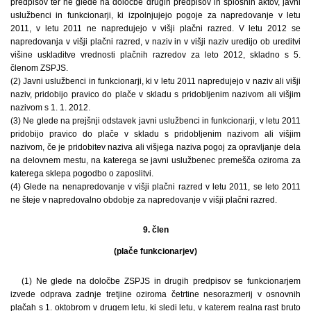
predpisov ter ne glede na določbe drugih predpisov in splošnih aktov, javni
uslužbenci in funkcionarji, ki izpolnjujejo pogoje za napredovanje v letu
2011, v letu 2011 ne napredujejo v višji plačni razred. V letu 2012 se
napredovanja v višji plačni razred, v naziv in v višji naziv uredijo ob ureditvi
višine uskladitve vrednosti plačnih razredov za leto 2012, skladno s 5.
členom ZSPJS.
(2) Javni uslužbenci in funkcionarji, ki v letu 2011 napredujejo v naziv ali višji
naziv, pridobijo pravico do plače v skladu s pridobljenim nazivom ali višjim
nazivom s 1. 1. 2012.
(3) Ne glede na prejšnji odstavek javni uslužbenci in funkcionarji, v letu 2011
pridobijo pravico do plače v skladu s pridobljenim nazivom ali višjim
nazivom, če je pridobitev naziva ali višjega naziva pogoj za opravljanje dela
na delovnem mestu, na katerega se javni uslužbenec premešča oziroma za
katerega sklepa pogodbo o zaposlitvi.
(4) Glede na nenapredovanje v višji plačni razred v letu 2011, se leto 2011
ne šteje v napredovalno obdobje za napredovanje v višji plačni razred.
9. člen
(plače funkcionarjev)
(1) Ne glede na določbe ZSPJS in drugih predpisov se funkcionarjem
izvede odprava zadnje tretjine oziroma četrtine nesorazmerij v osnovnih
plačah s 1. oktobrom v drugem letu, ki sledi letu, v katerem realna rast bruto