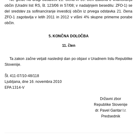
občin (Uradni list RS, št. 123/06 in 57/08; v nadaljnjem besedilu: ZFO-1) se
del sredstev za sofinanciranje investicij občin iz prvega odstavka 21. člena
ZFO-1 zagotavlja v letih 2011 in 2012 v višini 4% skupne primerne porabe
občin.
5. KONČNA DOLOČBA
11. člen
Ta zakon začne veljati naslednji dan po objavi v Uradnem listu Republike
Slovenije.
Št. 411-07/10-48/118
Ljubljana, dne 16. novembra 2010
EPA 1314-V
Državni zbor
Republike Slovenije
dr. Pavel Gantar l.r.
Predsednik