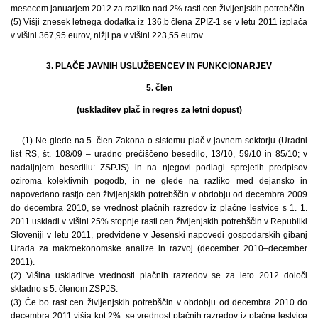
mesecem januarjem 2012 za razliko nad 2% rasti cen življenjskih potrebščin.
(5) Višji znesek letnega dodatka iz 136.b člena ZPIZ-1 se v letu 2011 izplača
v višini 367,95 eurov, nižji pa v višini 223,55 eurov.
3. PLAČE JAVNIH USLUŽBENCEV IN FUNKCIONARJEV
5. člen
(uskladitev plač in regres za letni dopust)
(1) Ne glede na 5. člen Zakona o sistemu plač v javnem sektorju (Uradni
list RS, št. 108/09 – uradno prečiščeno besedilo, 13/10, 59/10 in 85/10; v
nadaljnjem besedilu: ZSPJS) in na njegovi podlagi sprejetih predpisov
oziroma kolektivnih pogodb, in ne glede na razliko med dejansko in
napovedano rastjo cen življenjskih potrebščin v obdobju od decembra 2009
do decembra 2010, se vrednost plačnih razredov iz plačne lestvice s 1. 1.
2011 uskladi v višini 25% stopnje rasti cen življenjskih potrebščin v Republiki
Sloveniji v letu 2011, predvidene v Jesenski napovedi gospodarskih gibanj
Urada za makroekonomske analize in razvoj (december 2010–december
2011).
(2) Višina uskladitve vrednosti plačnih razredov se za leto 2012 določi
skladno s 5. členom ZSPJS.
(3) Če bo rast cen življenjskih potrebščin v obdobju od decembra 2010 do
decembra 2011 višja kot 2%, se vrednost plačnih razredov iz plačne lestvice