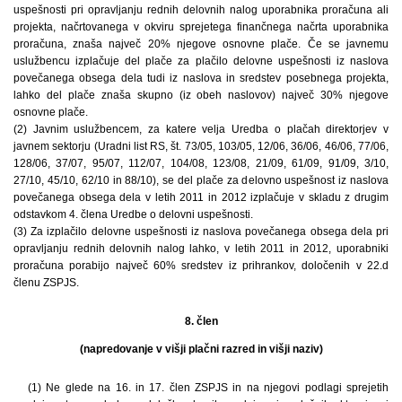
uspešnosti pri opravljanju rednih delovnih nalog uporabnika proračuna ali
projekta, načrtovanega v okviru sprejetega finančnega načrta uporabnika
proračuna, znaša največ 20% njegove osnovne plače. Če se javnemu
uslužbencu izplačuje del plače za plačilo delovne uspešnosti iz naslova
povečanega obsega dela tudi iz naslova in sredstev posebnega projekta,
lahko del plače znaša skupno (iz obeh naslovov) največ 30% njegove
osnovne plače.
(2) Javnim uslužbencem, za katere velja Uredba o plačah direktorjev v
javnem sektorju (Uradni list RS, št. 73/05, 103/05, 12/06, 36/06, 46/06, 77/06,
128/06, 37/07, 95/07, 112/07, 104/08, 123/08, 21/09, 61/09, 91/09, 3/10,
27/10, 45/10, 62/10 in 88/10), se del plače za delovno uspešnost iz naslova
povečanega obsega dela v letih 2011 in 2012 izplačuje v skladu z drugim
odstavkom 4. člena Uredbe o delovni uspešnosti.
(3) Za izplačilo delovne uspešnosti iz naslova povečanega obsega dela pri
opravljanju rednih delovnih nalog lahko, v letih 2011 in 2012, uporabniki
proračuna porabijo največ 60% sredstev iz prihrankov, določenih v 22.d
členu ZSPJS.
8. člen
(napredovanje v višji plačni razred in višji naziv)
(1) Ne glede na 16. in 17. člen ZSPJS in na njegovi podlagi sprejetih