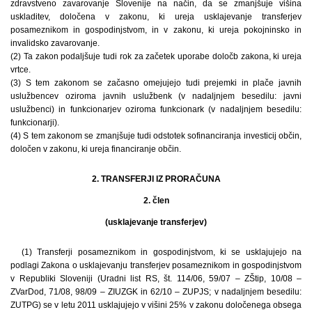
zdravstveno zavarovanje Slovenije na način, da se zmanjšuje višina
uskladitev, določena v zakonu, ki ureja usklajevanje transferjev
posameznikom in gospodinjstvom, in v zakonu, ki ureja pokojninsko in
invalidsko zavarovanje.
(2) Ta zakon podaljšuje tudi rok za začetek uporabe določb zakona, ki ureja
vrtce.
(3) S tem zakonom se začasno omejujejo tudi prejemki in plače javnih
uslužbencev oziroma javnih uslužbenk (v nadaljnjem besedilu: javni
uslužbenci) in funkcionarjev oziroma funkcionark (v nadaljnjem besedilu:
funkcionarji).
(4) S tem zakonom se zmanjšuje tudi odstotek sofinanciranja investicij občin,
določen v zakonu, ki ureja financiranje občin.
2. TRANSFERJI IZ PRORAČUNA
2. člen
(usklajevanje transferjev)
(1) Transferji posameznikom in gospodinjstvom, ki se usklajujejo na
podlagi Zakona o usklajevanju transferjev posameznikom in gospodinjstvom
v Republiki Sloveniji (Uradni list RS, št. 114/06, 59/07 – ZŠtip, 10/08 –
ZVarDod, 71/08, 98/09 – ZIUZGK in 62/10 – ZUPJS; v nadaljnjem besedilu:
ZUTPG) se v letu 2011 usklajujejo v višini 25% v zakonu določenega obsega