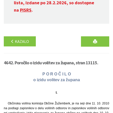
lista, izdane po 28.2.2026, so dostopne
na
PISRS
.
KAZALO
4642. Poročilo o izidu volitev za župana, stran 13115.
P O R O Č I L O
o izidu volitev za župana
I.
Občinska volilna komisija Občine Žužemberk, je na seji dne 11. 10. 2010
na podlagi zapisnikov o delu volilnih odborov in zapisnikov volilnih odborov
pri ugotavljanju izida glasovanja za župana občine na volitvah dne 10. 10.