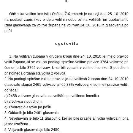
II.
Občinska volilna komisija Občine Žužemberk je na seji dne 25. 10. 2010
na podlagi zapisnikov o delu volilnih odborov na voliščih pri ugotavljanju
izida glasovanja za volitve župana na volitvah 24. 10. 2010 in glasovanja po
pošti
u g o t o v i l a
1. Na volitvah župana v drugem krogu dne 24. 10. 2010 je imelo pravico
voliti župana, ki se voli na podlagi splošne volilne pravice 3764 volivcev, pri
čemer je bilo 3762 volivcev, ki so bili vpisani v volilne imenike. S potrdilom
pristojnega organa sta volila 2 volivca.
2. Na podlagi splošne volilne pravice je na volitvah župana dne 24. 10. 2010
glasovalo skupaj 2461 volivcev ali 65,38% volivcev, ki so imeli pravico voliti,
od tega:
a) 2458 volivcev glasovalo na voliščih po volilnem imeniku
b) 2 volivca s potrdilom
c) 1 volivec glasoval po pošti.
3. Oddanih je bilo 2461 glasovnic.
4. Neveljavnih je bilo 11 glasovnic, ker so bile prazne ali volja volivca ni bila
jasno izražena.
5. Veljavnih glasovnic je bilo 2450.