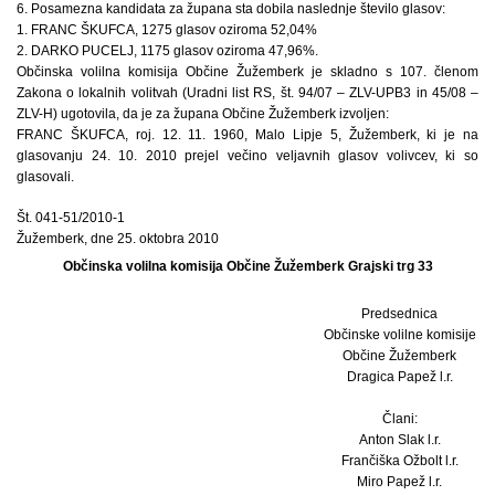
6. Posamezna kandidata za župana sta dobila naslednje število glasov:
1. FRANC ŠKUFCA, 1275 glasov oziroma 52,04%
2. DARKO PUCELJ, 1175 glasov oziroma 47,96%.
Občinska volilna komisija Občine Žužemberk je skladno s 107. členom
Zakona o lokalnih volitvah (Uradni list RS, št. 94/07 – ZLV-UPB3 in 45/08 –
ZLV-H) ugotovila, da je za župana Občine Žužemberk izvoljen:
FRANC ŠKUFCA, roj. 12. 11. 1960, Malo Lipje 5, Žužemberk, ki je na
glasovanju 24. 10. 2010 prejel večino veljavnih glasov volivcev, ki so
glasovali.
Št. 041-51/2010-1
Žužemberk, dne 25. oktobra 2010
Občinska volilna komisija Občine Žužemberk Grajski trg 33
Predsednica
Občinske volilne komisije
Občine Žužemberk
Dragica Papež l.r.
Člani:
Anton Slak l.r.
Frančiška Ožbolt l.r.
Miro Papež l.r.