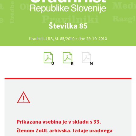
Številka 85
Uradni list RS, št. 85/2010 z dne 29. 10. 2010
Prikazana vsebina je v skladu s 33.
členom
ZoUL
arhivska. Izdaje uradnega