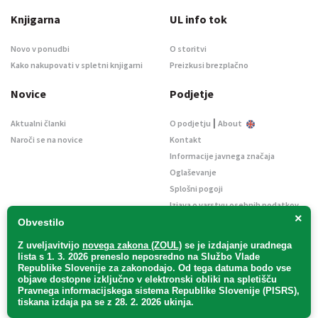
Knjigarna
UL info tok
Novo v ponudbi
O storitvi
Kako nakupovati v spletni knjigarni
Preizkusi brezplačno
Novice
Podjetje
|
Aktualni članki
O podjetju
About
Naroči se na novice
Kontakt
Informacije javnega značaja
Oglaševanje
Splošni pogoji
Izjava o varstvu osebnih podatkov
×
E-dražbe
Obvestilo
Z uveljavitvijo
novega zakona (ZOUL)
se je
izdajanje uradnega
lista s 1. 3. 2026 preneslo
neposredno
na Službo Vlade
Republike Slovenije za zakonodajo
. Od tega datuma bodo vse
objave dostopne izključno v elektronski obliki na spletišču
Pravnega informacijskega sistema Republike Slovenije (PISRS),
Uradni list d. o. o. – v likvidaciji / Vse pravice pridržane.
tiskana izdaja pa se z 28. 2. 2026 ukinja.
Pravna obvestila
/
Piškotki
/ Avtorji:
TriTim spletna agencija
v sodelovanju z