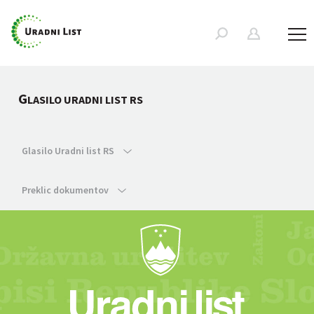
G
LASILO URADNI LIST RS
Glasilo Uradni list RS
Preklic dokumentov