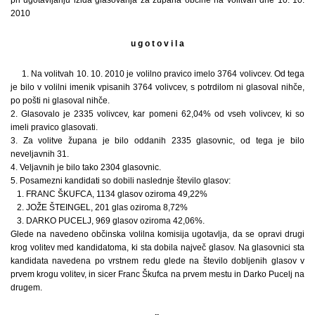
2010
u g o t o v i l a
1. Na volitvah 10. 10. 2010 je volilno pravico imelo 3764 volivcev. Od tega
je bilo v volilni imenik vpisanih 3764 volivcev, s potrdilom ni glasoval nihče,
po pošti ni glasoval nihče.
2. Glasovalo je 2335 volivcev, kar pomeni 62,04% od vseh volivcev, ki so
imeli pravico glasovati.
3. Za volitve župana je bilo oddanih 2335 glasovnic, od tega je bilo
neveljavnih 31.
4. Veljavnih je bilo tako 2304 glasovnic.
5. Posamezni kandidati so dobili naslednje število glasov:
1. FRANC ŠKUFCA, 1134 glasov oziroma 49,22%
2. JOŽE ŠTEINGEL, 201 glas oziroma 8,72%
3. DARKO PUCELJ, 969 glasov oziroma 42,06%.
Glede na navedeno občinska volilna komisija ugotavlja, da se opravi drugi
krog volitev med kandidatoma, ki sta dobila največ glasov. Na glasovnici sta
kandidata navedena po vrstnem redu glede na število dobljenih glasov v
prvem krogu volitev, in sicer Franc Škufca na prvem mestu in Darko Pucelj na
drugem.