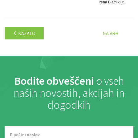
Irena Blatnik l.r.
KAZALO
NA VRH
Bodite obveščeni
o vseh
naših novostih, akcijah in
dogodkih