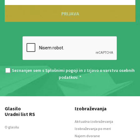
PRIJAVA
Seznanjen sem s
Splošnimi pogoji
in z
Izjavo o varstvu osebnih
podatkov
. *
Glasilo
Izobraževanja
Uradni list RS
Aktualna izobraževanja
O glasilu
Izobraževanja po meri
Najem dvorane