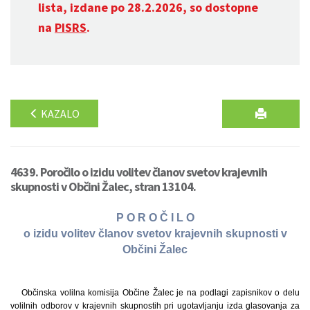
lista, izdane po 28.2.2026, so dostopne
na
PISRS
.
KAZALO
4639. Poročilo o izidu volitev članov svetov krajevnih
skupnosti v Občini Žalec, stran 13104.
P O R O Č I L O
o izidu volitev članov svetov krajevnih skupnosti v
Občini Žalec
Občinska volilna komisija Občine Žalec je na podlagi zapisnikov o delu
volilnih odborov v krajevnih skupnostih pri ugotavljanju izda glasovanja za