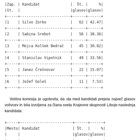
|Zap. | Kandidat              |  Št. |     %|

|št.  |                       |glasov|glasov|

+-----+-----------------------+------+------+

|1    | Silvo Zorko           |   62 | 42.47|

+-----+-----------------------+------+------+

|2    | Sabina Srebot         |   56 | 38.36|

+-----+-----------------------+------+------+

|3    | Mojca Kolšek Bedrač   |   45 | 30.82|

+-----+-----------------------+------+------+

|4    | Stanislav Vipotnik    |   49 | 33.56|

+-----+-----------------------+------+------+

|5    | Janez Črešnovar       |   22 | 15.07|

+-----+-----------------------+------+------+

|6    | Jožef Goleš           |   11 |  7.53|

+-----+-----------------------+------+------+
Volilna komisija je ugotovila, da sta med kandidati prejela največ glasov
volivcev in bila izvoljena za člana sveta Krajevne skupnosti Liboje naslednja
kandidata:
+-----+------------------------+------+------+

|Mesto| Kandidat               | Št.  |     %|

|     |                        |glasov|glasov|
