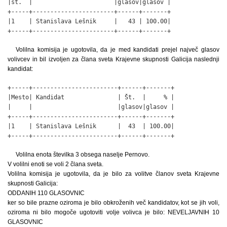
|št.  |                       |glasov|glasov |

+-----+-----------------------+------+-------+

|1    | Stanislava Lešnik     |   43 | 100.00|

+-----+-----------------------+------+-------+
Volilna komisija je ugotovila, da je med kandidati prejel največ glasov
volivcev in bil izvoljen za člana sveta Krajevne skupnosti Galicija naslednji
kandidat:
+-----+------------------------+------+-------+

|Mesto| Kandidat               | Št.  |     % |

|     |                        |glasov|glasov |

+-----+------------------------+------+-------+

|1    | Stanislava Lešnik      |  43  | 100.00|

+-----+------------------------+------+-------+
Volilna enota številka 3 obsega naselje Pernovo.
V volilni enoti se voli 2 člana sveta.
Volilna komisija je ugotovila, da je bilo za volitve članov sveta Krajevne
skupnosti Galicija:
ODDANIH 110 GLASOVNIC
ker so bile prazne oziroma je bilo obkroženih več kandidatov, kot se jih voli,
oziroma ni bilo mogoče ugotoviti volje volivca je bilo: NEVELJAVNIH 10
GLASOVNIC