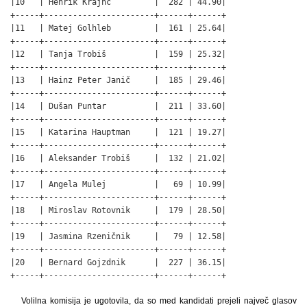
|10   | Henrik Krajnc         |  282 | 44.90|

+-----+-----------------------+------+------+

|11   | Matej Golhleb         |  161 | 25.64|

+-----+-----------------------+------+------+

|12   | Tanja Trobiš          |  159 | 25.32|

+-----+-----------------------+------+------+

|13   | Hainz Peter Janič     |  185 | 29.46|

+-----+-----------------------+------+------+

|14   | Dušan Puntar          |  211 | 33.60|

+-----+-----------------------+------+------+

|15   | Katarina Hauptman     |  121 | 19.27|

+-----+-----------------------+------+------+

|16   | Aleksander Trobiš     |  132 | 21.02|

+-----+-----------------------+------+------+

|17   | Angela Mulej          |   69 | 10.99|

+-----+-----------------------+------+------+

|18   | Miroslav Rotovnik     |  179 | 28.50|

+-----+-----------------------+------+------+

|19   | Jasmina Rzeničnik     |   79 | 12.58|

+-----+-----------------------+------+------+

|20   | Bernard Gojzdnik      |  227 | 36.15|

+-----+-----------------------+------+------+
Volilna komisija je ugotovila, da so med kandidati prejeli največ glasov