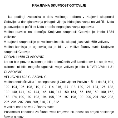
KRAJEVNA SKUPNOST GOTOVLJE
Na podlagi zapisnika o delu volilnega odbora v Krajevni skupnosti
Gotovlje na dan glasovanja pri ugotavljanju izida glasovanja na volišču, izida
glasovanju po pošti ter izida predčasnega glasovanja ugotovila:
Volilno pravico na območju Krajevne skupnosti Gotovlje je imelo 1284
volivcev.
V krajevni skupnosti je po volilnem imeniku skupaj glasovalo 659 volivcev.
Volilna komisija je ugotovila, da je bilo za volitve članov sveta Krajevne
skupnosti Gotovlje:
ODDANIH 659 GLASOVNIC
ker so bile prazne oziroma je bilo obkroženih več kandidatov, kot se jih voli,
oziroma ni bilo mogoče ugotoviti volje volivca je bilo: NEVELJAVNIH 31
GLASOVNIC
VELJAVNIH 628 GLASOVNIC
Volilna enota številka 1 obsega naselji Gotovlje ter Podvin h. št. 1 do 24, 101,
102, 104, 106, 108, 110, 112, 114, 116, 117, 118, 120, 121, 124, 126, 138,
139, 140, 141, 142, 144, 145, 146, 147, 150, 154, 156, 158, 159, 160, 162,
163, 174, 190, 192, 193, 194, 195, 196, 197, 198, 199, 200, 201, 202, 203,
205, 206, 207, 208, 209, 210, 211, 212.
V volilni enoti se voli 7 članov sveta.
Posamezni kandidati za člane sveta krajevne skupnosti so prejeli naslednje
število glasov: