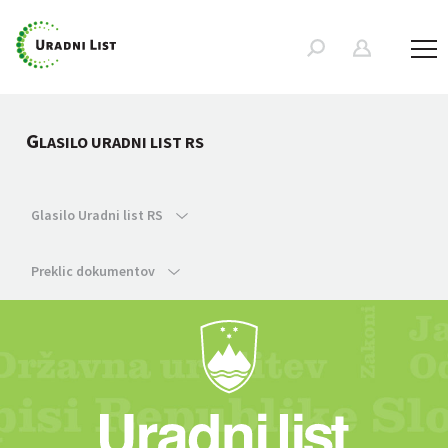
G
LASILO URADNI LIST RS
Glasilo Uradni list RS
Preklic dokumentov