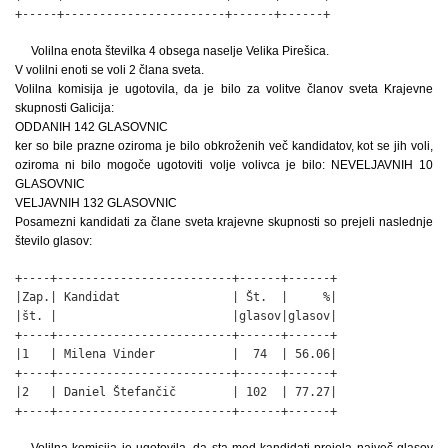
+-----+-----------------------+------+------+
Volilna enota številka 4 obsega naselje Velika Pirešica.
V volilni enoti se voli 2 člana sveta.
Volilna komisija je ugotovila, da je bilo za volitve članov sveta Krajevne
skupnosti Galicija:
ODDANIH 142 GLASOVNIC
ker so bile prazne oziroma je bilo obkroženih več kandidatov, kot se jih voli,
oziroma ni bilo mogoče ugotoviti volje volivca je bilo: NEVELJAVNIH 10
GLASOVNIC
VELJAVNIH 132 GLASOVNIC
Posamezni kandidati za člane sveta krajevne skupnosti so prejeli naslednje
število glasov:
+----+-------------------------+------+------+

|Zap.| Kandidat                | Št.  |     %|

|št. |                         |glasov|glasov|

+----+-------------------------+------+------+

|1   | Milena Vinder           |  74  | 56.06|

+----+-------------------------+------+------+

|2   | Daniel Štefančič        | 102  | 77.27|

+----+-------------------------+------+------+
Volilna komisija je ugotovila, da sta med kandidati prejela največ glasov