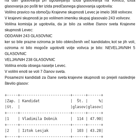
na dan glasovanja pri ugotavljanju izida glasovanja na volišču, izida
glasovanja po pošti ter izida predčasnega glasovanja ugotovila:
Volilno pravico na območju Krajevne skupnosti Levec je imelo 368 volivcev.
V krajevni skupnosti je po volilnem imeniku skupaj glasovalo 243 volivcev.
Volilna komisija je ugotovila, da je bilo za volitve članov sveta Krajevne
skupnosti Levec:
ODDANIH 243 GLASOVNIC
ker so bile prazne oziroma je bilo obkroženih več kandidatov, kot se jih voli,
oziroma ni bilo mogoče ugotoviti volje volivca je bilo: NEVELJAVNIH 5
GLASOVNIC
VELJAVNIH 238 GLASOVNIC
Volilna enota obsega naselje Levec.
V volilni enoti se voli 7 članov sveta.
Posamezni kandidati za člane sveta krajevne skupnosti so prejeli naslednje
število glasov:
+-----+-----------------------+------+------+

|Zap. | Kandidat              |  Št. |     %|

|št.  |                       |glasov|glasov|

+-----+-----------------------+------+------+

|1    | Vladimila Dobnik      |  114 | 47.90|

+-----+-----------------------+------+------+

|2    | Iztok Lesjak          |  103 | 43.28|

+-----+-----------------------+------+------+
