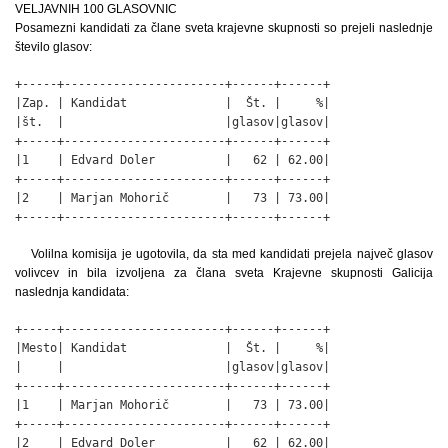
VELJAVNIH 100 GLASOVNIC
Posamezni kandidati za člane sveta krajevne skupnosti so prejeli naslednje
število glasov:
+-----+-----------------------+------+------+

|Zap. | Kandidat              |  Št. |     %|

|št.  |                       |glasov|glasov|

+-----+-----------------------+------+------+

|1    | Edvard Doler          |   62 | 62.00|

+-----+-----------------------+------+------+

|2    | Marjan Mohorič        |   73 | 73.00|

+-----+-----------------------+------+------+
Volilna komisija je ugotovila, da sta med kandidati prejela največ glasov
volivcev in bila izvoljena za člana sveta Krajevne skupnosti Galicija
naslednja kandidata:
+-----+-----------------------+------+------+

|Mesto| Kandidat              |  Št. |     %|

|     |                       |glasov|glasov|

+-----+-----------------------+------+------+

|1    | Marjan Mohorič        |   73 | 73.00|

+-----+-----------------------+------+------+

|2    | Edvard Doler          |   62 | 62.00|
