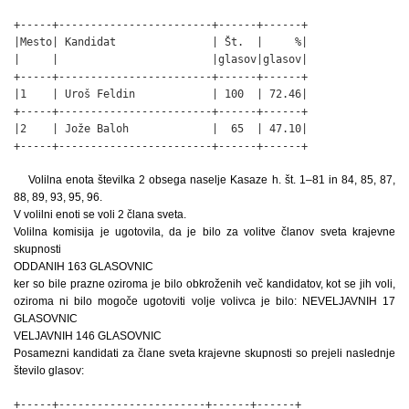
+-----+------------------------+------+------+

|Mesto| Kandidat               | Št.  |     %|

|     |                        |glasov|glasov|

+-----+------------------------+------+------+

|1    | Uroš Feldin            | 100  | 72.46|

+-----+------------------------+------+------+

|2    | Jože Baloh             |  65  | 47.10|

+-----+------------------------+------+------+
Volilna enota številka 2 obsega naselje Kasaze h. št. 1–81 in 84, 85, 87,
88, 89, 93, 95, 96.
V volilni enoti se voli 2 člana sveta.
Volilna komisija je ugotovila, da je bilo za volitve članov sveta krajevne
skupnosti
ODDANIH 163 GLASOVNIC
ker so bile prazne oziroma je bilo obkroženih več kandidatov, kot se jih voli,
oziroma ni bilo mogoče ugotoviti volje volivca je bilo: NEVELJAVNIH 17
GLASOVNIC
VELJAVNIH 146 GLASOVNIC
Posamezni kandidati za člane sveta krajevne skupnosti so prejeli naslednje
število glasov:
+-----+-----------------------+------+------+
