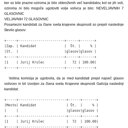
ker so bile prazne oziroma je bilo obkroženih več kandidatov, kot se jih voli,
oziroma ni bilo mogoče ugotoviti volje volivca je bilo: NEVELJAVNIH 7
GLASOVNIC
VELJAVNIH 72 GLASOVNIC
Posamezni kandidati za člane sveta krajevne skupnosti so prejeli naslednje
število glasov:
+-----+-----------------------+------+-------+

|Zap. | Kandidat              |  Št. |     % |

|št.  |                       |glasov|glasov |

+-----+-----------------------+------+-------+

|1    | Jurij Krulec          |   72 | 100.00|

+-----+-----------------------+------+-------+
Volilna komisija je ugotovila, da je med kandidati prejel največ glasov
volivcev in bil izvoljen za člana sveta Krajevne skupnosti Galicija naslednji
kandidat:
+-----+------------------------+------+-------+

|Mesto| Kandidat               | Št.  |     % |

|     |                        |glasov|glasov |

+-----+------------------------+------+-------+

|1    | Jurij Krulec           |  72  | 100.00|

+-----+------------------------+------+-------+