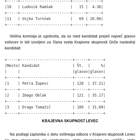
+-----+-----------------------+------+------+

|10   | Ludovik Ramšak        |   15 |  4.36|

+-----+-----------------------+------+------+

|11   | Vojko Turnšek         |   69 | 20.06|

+-----+-----------------------+------+------+
Volilna komisija je ugotovila, da so med kandidati prejeli največ glasov
volivcev in bili izvoljeni za člana sveta Krajevne skupnosti Griže naslednji
kandidati:
+-----+------------------------+------+------+

|Mesto| Kandidat               | Št.  |     %|

|     |                        |glasov|glasov|

+-----+------------------------+------+------+

|1    | Petra Župevc           | 128  | 37.21|

+-----+------------------------+------+------+

|2    | Zmago Oblak            | 121  | 35.17|

+-----+------------------------+------+------+

|3    | Drago Tomažič          | 109  | 31.69|

+-----+------------------------+------+------+
KRAJEVNA SKUPNOST LEVEC
Na podlagi zapisnika o delu volilnega odbora v Krajevni skupnosti Levec