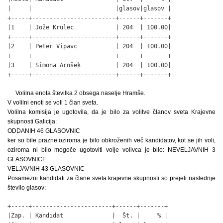
|     |                        |glasov|glasov |

+-----+------------------------+------+-------+

|1    | Jože Krulec            | 204  | 100.00|

+-----+------------------------+------+-------+

|2    | Peter Vipavc           | 204  | 100.00|

+-----+------------------------+------+-------+

|3    | Simona Arnšek          | 204  | 100.00|

+-----+------------------------+------+-------+
Volilna enota številka 2 obsega naselje Hramše.
V volilni enoti se voli 1 član sveta.
Volilna komisija je ugotovila, da je bilo za volitve članov sveta Krajevne
skupnosti Galicija:
ODDANIH 46 GLASOVNIC
ker so bile prazne oziroma je bilo obkroženih več kandidatov, kot se jih voli,
oziroma ni bilo mogoče ugotoviti volje volivca je bilo: NEVELJAVNIH 3
GLASOVNICE
VELJAVNIH 43 GLASOVNIC
Posamezni kandidati za člane sveta krajevne skupnosti so prejeli naslednje
število glasov:
+-----+-----------------------+------+-------+

|Zap. | Kandidat              |  Št. |     % |
