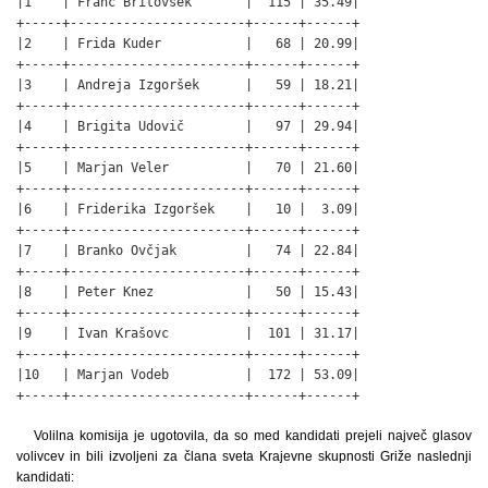
|1    | Franc Britovšek       |  115 | 35.49|

+-----+-----------------------+------+------+

|2    | Frida Kuder           |   68 | 20.99|

+-----+-----------------------+------+------+

|3    | Andreja Izgoršek      |   59 | 18.21|

+-----+-----------------------+------+------+

|4    | Brigita Udovič        |   97 | 29.94|

+-----+-----------------------+------+------+

|5    | Marjan Veler          |   70 | 21.60|

+-----+-----------------------+------+------+

|6    | Friderika Izgoršek    |   10 |  3.09|

+-----+-----------------------+------+------+

|7    | Branko Ovčjak         |   74 | 22.84|

+-----+-----------------------+------+------+

|8    | Peter Knez            |   50 | 15.43|

+-----+-----------------------+------+------+

|9    | Ivan Krašovc          |  101 | 31.17|

+-----+-----------------------+------+------+

|10   | Marjan Vodeb          |  172 | 53.09|

+-----+-----------------------+------+------+
Volilna komisija je ugotovila, da so med kandidati prejeli največ glasov
volivcev in bili izvoljeni za člana sveta Krajevne skupnosti Griže naslednji
kandidati: