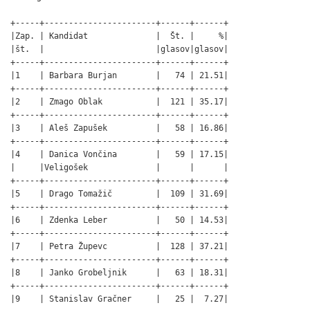
+-----+-----------------------+------+------+

|Zap. | Kandidat              |  Št. |     %|

|št.  |                       |glasov|glasov|

+-----+-----------------------+------+------+

|1    | Barbara Burjan        |   74 | 21.51|

+-----+-----------------------+------+------+

|2    | Zmago Oblak           |  121 | 35.17|

+-----+-----------------------+------+------+

|3    | Aleš Zapušek          |   58 | 16.86|

+-----+-----------------------+------+------+

|4    | Danica Vončina        |   59 | 17.15|

|     |Veligošek              |      |      |

+-----+-----------------------+------+------+

|5    | Drago Tomažič         |  109 | 31.69|

+-----+-----------------------+------+------+

|6    | Zdenka Leber          |   50 | 14.53|

+-----+-----------------------+------+------+

|7    | Petra Župevc          |  128 | 37.21|

+-----+-----------------------+------+------+

|8    | Janko Grobeljnik      |   63 | 18.31|

+-----+-----------------------+------+------+

|9    | Stanislav Gračner     |   25 |  7.27|
