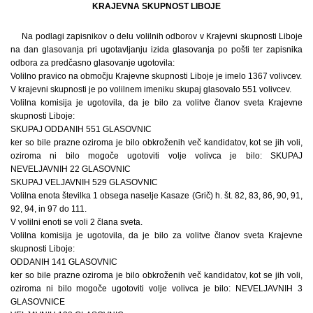
KRAJEVNA SKUPNOST LIBOJE
Na podlagi zapisnikov o delu volilnih odborov v Krajevni skupnosti Liboje
na dan glasovanja pri ugotavljanju izida glasovanja po pošti ter zapisnika
odbora za predčasno glasovanje ugotovila:
Volilno pravico na območju Krajevne skupnosti Liboje je imelo 1367 volivcev.
V krajevni skupnosti je po volilnem imeniku skupaj glasovalo 551 volivcev.
Volilna komisija je ugotovila, da je bilo za volitve članov sveta Krajevne
skupnosti Liboje:
SKUPAJ ODDANIH 551 GLASOVNIC
ker so bile prazne oziroma je bilo obkroženih več kandidatov, kot se jih voli,
oziroma ni bilo mogoče ugotoviti volje volivca je bilo: SKUPAJ
NEVELJAVNIH 22 GLASOVNIC
SKUPAJ VELJAVNIH 529 GLASOVNIC
Volilna enota številka 1 obsega naselje Kasaze (Grič) h. št. 82, 83, 86, 90, 91,
92, 94, in 97 do 111.
V volilni enoti se voli 2 člana sveta.
Volilna komisija je ugotovila, da je bilo za volitve članov sveta Krajevne
skupnosti Liboje:
ODDANIH 141 GLASOVNIC
ker so bile prazne oziroma je bilo obkroženih več kandidatov, kot se jih voli,
oziroma ni bilo mogoče ugotoviti volje volivca je bilo: NEVELJAVNIH 3
GLASOVNICE