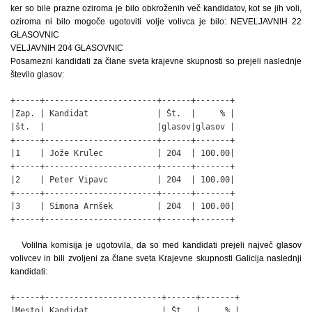
ker so bile prazne oziroma je bilo obkroženih več kandidatov, kot se jih voli,
oziroma ni bilo mogoče ugotoviti volje volivca je bilo: NEVELJAVNIH 22
GLASOVNIC
VELJAVNIH 204 GLASOVNIC
Posamezni kandidati za člane sveta krajevne skupnosti so prejeli naslednje
število glasov:
+-----+-----------------------+------+-------+

|Zap. | Kandidat              | Št.  |     % |

|št.  |                       |glasov|glasov |

+-----+-----------------------+------+-------+

|1    | Jože Krulec           | 204  | 100.00|

+-----+-----------------------+------+-------+

|2    | Peter Vipavc          | 204  | 100.00|

+-----+-----------------------+------+-------+

|3    | Simona Arnšek         | 204  | 100.00|

+-----+-----------------------+------+-------+
Volilna komisija je ugotovila, da so med kandidati prejeli največ glasov
volivcev in bili zvoljeni za člane sveta Krajevne skupnosti Galicija naslednji
kandidati:
+-----+------------------------+------+-------+

|Mesto| Kandidat               | Št.  |     % |
