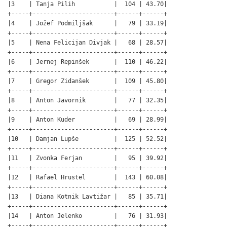
|3    | Tanja Pilih           |  104 | 43.70|

+-----+-----------------------+------+------+

|4    | Jožef Podmiljšak      |   79 | 33.19|

+-----+-----------------------+------+------+

|5    | Nena Felicijan Divjak |   68 | 28.57|

+-----+-----------------------+------+------+

|6    | Jernej Repinšek       |  110 | 46.22|

+-----+-----------------------+------+------+

|7    | Gregor Zidanšek       |  109 | 45.80|

+-----+-----------------------+------+------+

|8    | Anton Javornik        |   77 | 32.35|

+-----+-----------------------+------+------+

|9    | Anton Kuder           |   69 | 28.99|

+-----+-----------------------+------+------+

|10   | Damjan Lupše          |  125 | 52.52|

+-----+-----------------------+------+------+

|11   | Zvonka Ferjan         |   95 | 39.92|

+-----+-----------------------+------+------+

|12   | Rafael Hrustel        |  143 | 60.08|

+-----+-----------------------+------+------+

|13   | Diana Kotnik Lavtižar |   85 | 35.71|

+-----+-----------------------+------+------+

|14   | Anton Jelenko         |   76 | 31.93|

+-----+-----------------------+------+------+