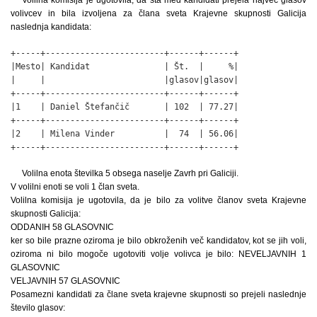
volivcev in bila izvoljena za člana sveta Krajevne skupnosti Galicija
naslednja kandidata:
+-----+------------------------+------+------+

|Mesto| Kandidat               | Št.  |     %|

|     |                        |glasov|glasov|

+-----+------------------------+------+------+

|1    | Daniel Štefančič       | 102  | 77.27|

+-----+------------------------+------+------+

|2    | Milena Vinder          |  74  | 56.06|

+-----+------------------------+------+------+
Volilna enota številka 5 obsega naselje Zavrh pri Galiciji.
V volilni enoti se voli 1 član sveta.
Volilna komisija je ugotovila, da je bilo za volitve članov sveta Krajevne
skupnosti Galicija:
ODDANIH 58 GLASOVNIC
ker so bile prazne oziroma je bilo obkroženih več kandidatov, kot se jih voli,
oziroma ni bilo mogoče ugotoviti volje volivca je bilo: NEVELJAVNIH 1
GLASOVNIC
VELJAVNIH 57 GLASOVNIC
Posamezni kandidati za člane sveta krajevne skupnosti so prejeli naslednje
število glasov: