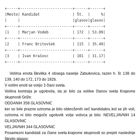
+-----+------------------------+------+------+

|Mesto| Kandidat               | Št.  |     %|

|     |                        |glasov|glasov|

+-----+------------------------+------+------+

|1    | Marjan Vodeb           | 172  | 53.09|

+-----+------------------------+------+------+

|2    | Franc Britovšek        | 115  | 35.49|

+-----+------------------------+------+------+

|3    | Ivan Krašovc           | 101  | 31.17|

+-----+------------------------+------+------+
Volilna enota številka 4 obsega naselje Zabukovica, razen h. št. 138 do
139, 140 do 172, 173 do 182b.
V volilni enoti se volijo 3 člani sveta.
Volilna komisija je ugotovila, da je bilo za volitve članov sveta Krajevne
skupnosti Griže:
ODDANIH 358 GLASOVNIC
ker so bile prazne oziroma je bilo obkroženih več kandidatov, kot se jih voli,
oziroma ni bilo mogoče ugotoviti volje volivca je bilo: NEVELJAVNIH 14
GLASOVNIC
VELJAVNIH 344 GLASOVNIC
Posamezni kandidati za člane sveta krajevne skupnosti so prejeli naslednje
število glasov: