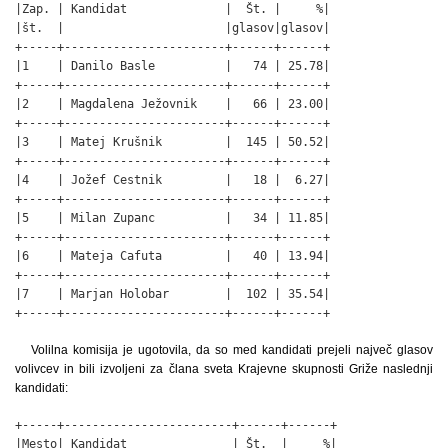
|Zap. | Kandidat              |  Št. |     %|

|št.  |                       |glasov|glasov|

+-----+-----------------------+------+------+

|1    | Danilo Basle          |   74 | 25.78|

+-----+-----------------------+------+------+

|2    | Magdalena Ježovnik    |   66 | 23.00|

+-----+-----------------------+------+------+

|3    | Matej Krušnik         |  145 | 50.52|

+-----+-----------------------+------+------+

|4    | Jožef Cestnik         |   18 |  6.27|

+-----+-----------------------+------+------+

|5    | Milan Zupanc          |   34 | 11.85|

+-----+-----------------------+------+------+

|6    | Mateja Cafuta         |   40 | 13.94|

+-----+-----------------------+------+------+

|7    | Marjan Holobar        |  102 | 35.54|

+-----+-----------------------+------+------+
Volilna komisija je ugotovila, da so med kandidati prejeli največ glasov
volivcev in bili izvoljeni za člana sveta Krajevne skupnosti Griže naslednji
kandidati:
+-----+------------------------+------+------+

|Mesto| Kandidat               | Št.  |     %|
