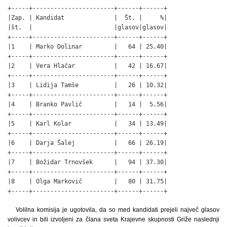
+-----+-----------------------+------+------+

|Zap. | Kandidat              |  Št. |     %|

|št.  |                       |glasov|glasov|

+-----+-----------------------+------+------+

|1    | Marko Dolinar         |   64 | 25.40|

+-----+-----------------------+------+------+

|2    | Vera Hlačar           |   42 | 16.67|

+-----+-----------------------+------+------+

|3    | Lidija Tamše          |   26 | 10.32|

+-----+-----------------------+------+------+

|4    | Branko Pavlič         |   14 |  5.56|

+-----+-----------------------+------+------+

|5    | Karl Kolar            |   34 | 13.49|

+-----+-----------------------+------+------+

|6    | Darja Šalej           |   66 | 26.19|

+-----+-----------------------+------+------+

|7    | Božidar Trnovšek      |   94 | 37.30|

+-----+-----------------------+------+------+

|8    | Olga Markovič         |   80 | 31.75|

+-----+-----------------------+------+------+
Volilna komisija je ugotovila, da so med kandidati prejeli največ glasov
volivcev in bili izvoljeni za člana sveta Krajevne skupnosti Griže naslednji