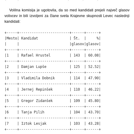
Volilna komisija je ugotovila, da so med kandidati prejeli največ glasov
volivcev in bili izvoljeni za člane sveta Krajevne skupnosti Levec naslednji
kandidati:
+-----+------------------------+------+------+

|Mesto| Kandidat               | Št.  |     %|

|     |                        |glasov|glasov|

+-----+------------------------+------+------+

|1    | Rafael Hrustel         | 143  | 60.08|

+-----+------------------------+------+------+

|2    | Damjan Lupše           | 125  | 52.52|

+-----+------------------------+------+------+

|3    | Vladimila Dobnik       | 114  | 47.90|

+-----+------------------------+------+------+

|4    | Jernej Repinšek        | 110  | 46.22|

+-----+------------------------+------+------+

|5    | Gregor Zidanšek        | 109  | 45.80|

+-----+------------------------+------+------+

|6    | Tanja Pilih            | 104  | 43.70|

+-----+------------------------+------+------+

|7    | Iztok Lesjak           | 103  | 43.28|

+-----+------------------------+------+------+