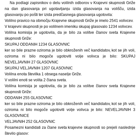
Na podlagi zapisnikov o delu volilnih odborov v Krajevni skupnosti Griže
na dan glasovanja pri ugotavljanju izida glasovanja na volišču, izida
glasovanju po pošti ter izida predčasnega glasovanja ugotovila:
Volilno pravico na območju Krajevne skupnosti Griže je imelo 2541 volivcev.
V krajevni skupnosti je po volilnem imeniku skupaj glasovalo 1234 volivcev.
Volilna komisija je ugotovila, da je bilo za volitve članov sveta Krajevne
skupnosti Griže:
SKUPAJ ODDANIH 1234 GLASOVNIC
ker so bile prazne oziroma je bilo obkroženih več kandidatov, kot se jih voli,
oziroma ni bilo mogoče ugotoviti volje volivca je bilo: SKUPAJ
NEVELJAVNIH 27 GLASOVNIC
SKUPAJ VELJAVNIH 1207 GLASOVNIC
Volilna enota številka 1 obsega naselje Griže.
V volilni enoti se volita 2 člana sveta.
Volilna komisija je ugotovila, da je bilo za volitve članov sveta Krajevne
skupnosti Griže:
ODDANIH 255 GLASOVNIC
ker so bile prazne oziroma je bilo obkroženih več kandidatov, kot se jih voli,
oziroma ni bilo mogoče ugotoviti volje volivca je bilo: NEVELJAVNIH 3
GLASOVNICE
VELJAVNIH 252 GLASOVNIC
Posamezni kandidati za člane sveta krajevne skupnosti so prejeli naslednje
število glasov: