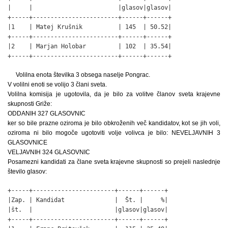
|     |                        |glasov|glasov|

+-----+------------------------+------+------+

|1    | Matej Krušnik          | 145  | 50.52|

+-----+------------------------+------+------+

|2    | Marjan Holobar         | 102  | 35.54|

+-----+------------------------+------+------+
Volilna enota številka 3 obsega naselje Pongrac.
V volilni enoti se volijo 3 člani sveta.
Volilna komisija je ugotovila, da je bilo za volitve članov sveta krajevne
skupnosti Griže:
ODDANIH 327 GLASOVNIC
ker so bile prazne oziroma je bilo obkroženih več kandidatov, kot se jih voli,
oziroma ni bilo mogoče ugotoviti volje volivca je bilo: NEVELJAVNIH 3
GLASOVNICE
VELJAVNIH 324 GLASOVNIC
Posamezni kandidati za člane sveta krajevne skupnosti so prejeli naslednje
število glasov:
+-----+-----------------------+------+------+

|Zap. | Kandidat              |  Št. |     %|

|št.  |                       |glasov|glasov|

+-----+-----------------------+------+------+
