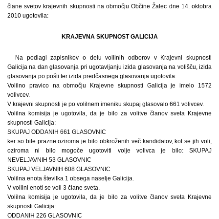
člane svetov krajevnih skupnosti na območju Občine Žalec dne 14. oktobra
2010 ugotovila:
KRAJEVNA SKUPNOST GALICIJA
Na podlagi zapisnikov o delu volilnih odborov v Krajevni skupnosti
Galicija na dan glasovanja pri ugotavljanju izida glasovanja na volišču, izida
glasovanja po pošti ter izida predčasnega glasovanja ugotovila:
Volilno pravico na območju Krajevne skupnosti Galicija je imelo 1572
volivcev.
V krajevni skupnosti je po volilnem imeniku skupaj glasovalo 661 volivcev.
Volilna komisija je ugotovila, da je bilo za volitve članov sveta Krajevne
skupnosti Galicija:
SKUPAJ ODDANIH 661 GLASOVNIC
ker so bile prazne oziroma je bilo obkroženih več kandidatov, kot se jih voli,
oziroma ni bilo mogoče ugotoviti volje volivca je bilo: SKUPAJ
NEVELJAVNIH 53 GLASOVNIC
SKUPAJ VELJAVNIH 608 GLASOVNIC
Volilna enota številka 1 obsega naselje Galicija.
V volilni enoti se voli 3 člane sveta.
Volilna komisija je ugotovila, da je bilo za volitve članov sveta Krajevne
skupnosti Galicija:
ODDANIH 226 GLASOVNIC