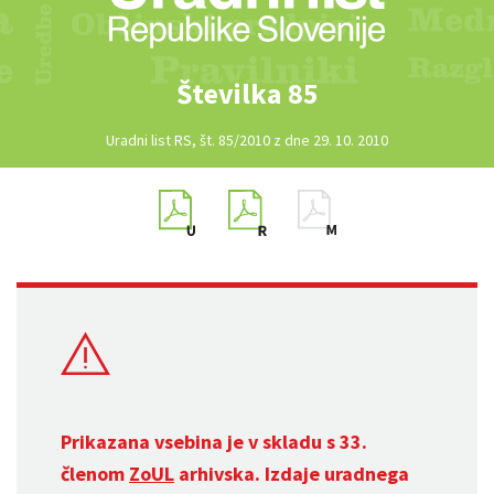
Številka 85
Uradni list RS, št. 85/2010 z dne 29. 10. 2010
Prikazana vsebina je v skladu s 33.
členom
ZoUL
arhivska. Izdaje uradnega