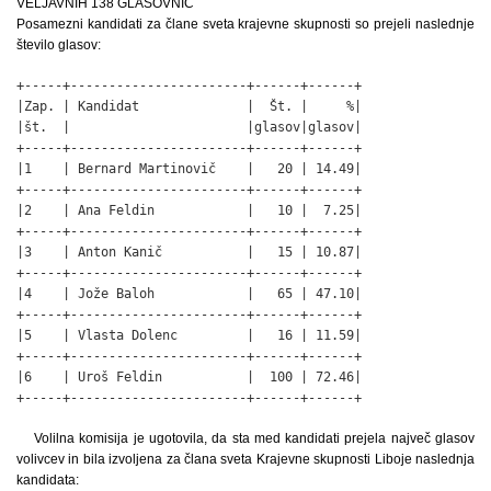
VELJAVNIH 138 GLASOVNIC
Posamezni kandidati za člane sveta krajevne skupnosti so prejeli naslednje
število glasov:
+-----+-----------------------+------+------+

|Zap. | Kandidat              |  Št. |     %|

|št.  |                       |glasov|glasov|

+-----+-----------------------+------+------+

|1    | Bernard Martinovič    |   20 | 14.49|

+-----+-----------------------+------+------+

|2    | Ana Feldin            |   10 |  7.25|

+-----+-----------------------+------+------+

|3    | Anton Kanič           |   15 | 10.87|

+-----+-----------------------+------+------+

|4    | Jože Baloh            |   65 | 47.10|

+-----+-----------------------+------+------+

|5    | Vlasta Dolenc         |   16 | 11.59|

+-----+-----------------------+------+------+

|6    | Uroš Feldin           |  100 | 72.46|

+-----+-----------------------+------+------+
Volilna komisija je ugotovila, da sta med kandidati prejela največ glasov
volivcev in bila izvoljena za člana sveta Krajevne skupnosti Liboje naslednja
kandidata: