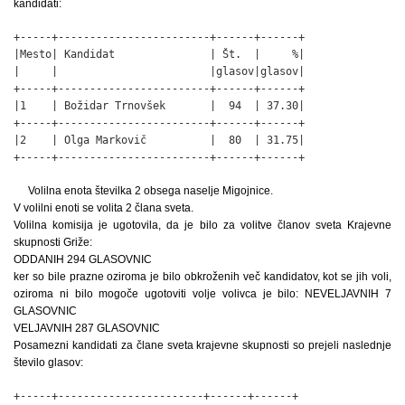
kandidati:
+-----+------------------------+------+------+

|Mesto| Kandidat               | Št.  |     %|

|     |                        |glasov|glasov|

+-----+------------------------+------+------+

|1    | Božidar Trnovšek       |  94  | 37.30|

+-----+------------------------+------+------+

|2    | Olga Markovič          |  80  | 31.75|

+-----+------------------------+------+------+
Volilna enota številka 2 obsega naselje Migojnice.
V volilni enoti se volita 2 člana sveta.
Volilna komisija je ugotovila, da je bilo za volitve članov sveta Krajevne
skupnosti Griže:
ODDANIH 294 GLASOVNIC
ker so bile prazne oziroma je bilo obkroženih več kandidatov, kot se jih voli,
oziroma ni bilo mogoče ugotoviti volje volivca je bilo: NEVELJAVNIH 7
GLASOVNIC
VELJAVNIH 287 GLASOVNIC
Posamezni kandidati za člane sveta krajevne skupnosti so prejeli naslednje
število glasov:
+-----+-----------------------+------+------+
