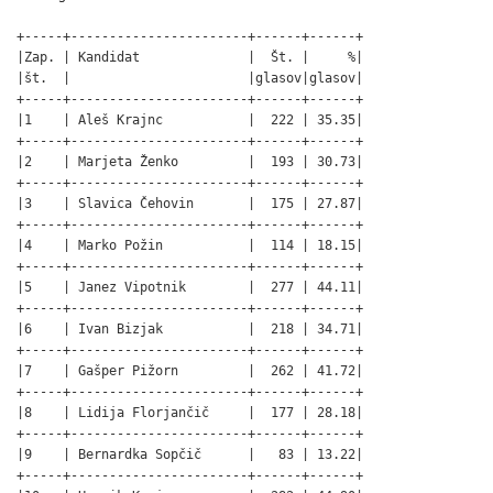
+-----+-----------------------+------+------+

|Zap. | Kandidat              |  Št. |     %|

|št.  |                       |glasov|glasov|

+-----+-----------------------+------+------+

|1    | Aleš Krajnc           |  222 | 35.35|

+-----+-----------------------+------+------+

|2    | Marjeta Ženko         |  193 | 30.73|

+-----+-----------------------+------+------+

|3    | Slavica Čehovin       |  175 | 27.87|

+-----+-----------------------+------+------+

|4    | Marko Požin           |  114 | 18.15|

+-----+-----------------------+------+------+

|5    | Janez Vipotnik        |  277 | 44.11|

+-----+-----------------------+------+------+

|6    | Ivan Bizjak           |  218 | 34.71|

+-----+-----------------------+------+------+

|7    | Gašper Pižorn         |  262 | 41.72|

+-----+-----------------------+------+------+

|8    | Lidija Florjančič     |  177 | 28.18|

+-----+-----------------------+------+------+

|9    | Bernardka Sopčič      |   83 | 13.22|

+-----+-----------------------+------+------+
