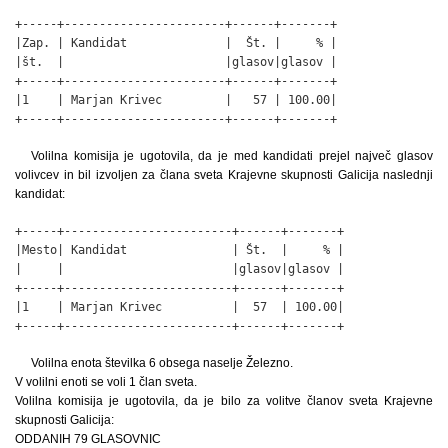
+-----+-----------------------+------+-------+

|Zap. | Kandidat              |  Št. |     % |

|št.  |                       |glasov|glasov |

+-----+-----------------------+------+-------+

|1    | Marjan Krivec         |   57 | 100.00|

+-----+-----------------------+------+-------+
Volilna komisija je ugotovila, da je med kandidati prejel največ glasov
volivcev in bil izvoljen za člana sveta Krajevne skupnosti Galicija naslednji
kandidat:
+-----+------------------------+------+-------+

|Mesto| Kandidat               | Št.  |     % |

|     |                        |glasov|glasov |

+-----+------------------------+------+-------+

|1    | Marjan Krivec          |  57  | 100.00|

+-----+------------------------+------+-------+
Volilna enota številka 6 obsega naselje Železno.
V volilni enoti se voli 1 član sveta.
Volilna komisija je ugotovila, da je bilo za volitve članov sveta Krajevne
skupnosti Galicija:
ODDANIH 79 GLASOVNIC