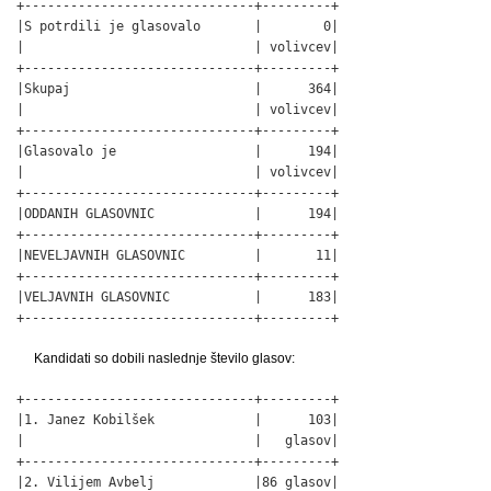
+------------------------------+---------+

|S potrdili je glasovalo       |        0|

|                              | volivcev|

+------------------------------+---------+

|Skupaj                        |      364|

|                              | volivcev|

+------------------------------+---------+

|Glasovalo je                  |      194|

|                              | volivcev|

+------------------------------+---------+

|ODDANIH GLASOVNIC             |      194|

+------------------------------+---------+

|NEVELJAVNIH GLASOVNIC         |       11|

+------------------------------+---------+

|VELJAVNIH GLASOVNIC           |      183|

+------------------------------+---------+
Kandidati so dobili naslednje število glasov:
+------------------------------+---------+

|1. Janez Kobilšek             |      103|

|                              |   glasov|

+------------------------------+---------+

|2. Vilijem Avbelj             |86 glasov|
