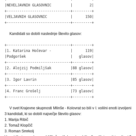
|NEVELJAVNIH GLASOVNIC         |        2|

+------------------------------+---------+

|VELJAVNIH GLASOVNIC           |      150|

+------------------------------+---------+
Kandidati so dobili naslednje število glasov:
+------------------------------+---------+

|1. Katarina Hočevar -         |      119|

|Podgoršek                     |   glasov|

+------------------------------+---------+

|2. Alojzij Podmiljšak         |88 glasov|

+------------------------------+---------+

|3. Igor Lavrin                |85 glasov|

+------------------------------+---------+

|4. Franc Grošelj              |73 glasov|

+------------------------------+---------+
V svet Krajevne skupnosti Mlinše - Kolovrat so bili v I. volilni enoti izvoljeni
3 kandidati, ki so dobili največje število glasov:
1. Marija Ribič
2. Tomaž Klopčič
3. Roman Smrkolj