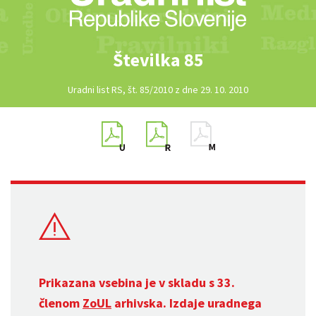
Številka 85
Uradni list RS, št. 85/2010 z dne 29. 10. 2010
Prikazana vsebina je v skladu s 33.
členom
ZoUL
arhivska. Izdaje uradnega