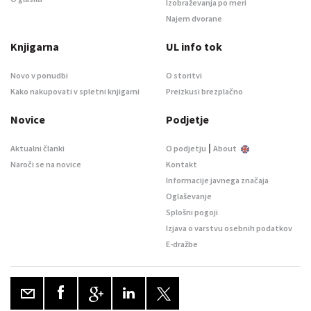
Izobraževanja po meri
Najem dvorane
Knjigarna
UL info tok
Novo v ponudbi
O storitvi
Kako nakupovati v spletni knjigarni
Preizkusi brezplačno
Novice
Podjetje
|
Aktualni članki
O podjetju
About
Naroči se na novice
Kontakt
Informacije javnega značaja
Oglaševanje
Splošni pogoji
Izjava o varstvu osebnih podatkov
E-dražbe