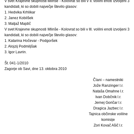
V svet Krajevne skupnosti Mlinše - Kolovrat so bili v II. volilni enoti izvoljeni 3
kandidati, ki so dobili največje število glasov:
1. Hedvika Krhlikar
2. Janez Kobilšek
3. Matjaž Majdič
V svet Krajevne skupnosti Mlinše - Kolovrat so bili v III. volilni enoti izvoljeni 3
kandidati, ki so dobili največje število glasov:
1. Katarina Hočevar - Podgoršek
2. Alojzij Podmiljšak
3. Igor Lavrin.
Št. 041-1/2010
Zagorje ob Savi, dne 13. oktobra 2010
Člani – namestniki
Jože Ranzinger l.r.
Nataša Omahne l.r.
Ivan Dobčnik l.r.
Jernej Goričar l.r.
Dragica Jazbec l.r.
Tajnica občinske volilne
komisije
Zori Kovač Ašič l.r.