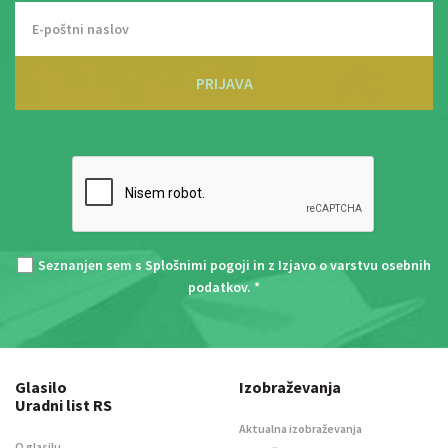
PRIJAVA
Seznanjen sem s
Splošnimi pogoji
in z
Izjavo o varstvu osebnih
podatkov
. *
Glasilo
Izobraževanja
Uradni list RS
Aktualna izobraževanja
O glasilu