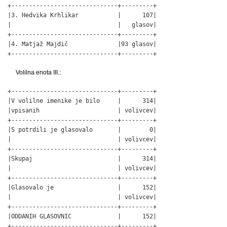
+------------------------------+---------+

|3. Hedvika Krhlikar           |      107|

|                              |   glasov|

+------------------------------+---------+

|4. Matjaž Majdič              |93 glasov|

+------------------------------+---------+
Volilna enota III.:
+------------------------------+---------+

|V volilne imenike je bilo     |      314|

|vpisanih                      | volivcev|

+------------------------------+---------+

|S potrdili je glasovalo       |        0|

|                              | volivcev|

+------------------------------+---------+

|Skupaj                        |      314|

|                              | volivcev|

+------------------------------+---------+

|Glasovalo je                  |      152|

|                              | volivcev|

+------------------------------+---------+

|ODDANIH GLASOVNIC             |      152|

+------------------------------+---------+
