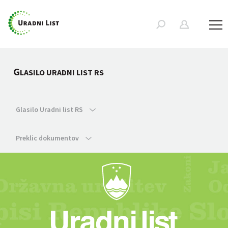
G
LASILO URADNI LIST RS
Glasilo Uradni list RS
Preklic dokumentov