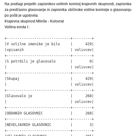
Na podlagi prejetih zapisnikov volilnih komisij krajevnih skupnosti, zapisnika
za predčasno glasovanje in zapisnika občinske volilne komisije o glasovanju
po pošti je ugotovila:
Krajevna skupnost Mlinše - Kolovrat
Volilna enota I.:
+------------------------------+---------+

|V volilne imenike je bilo     |      429|

|vpisanih                      | volivcev|

+------------------------------+---------+

|S potrdili je glasovalo       |        0|

|                              | volivcev|

+------------------------------+---------+

|Skupaj                        |      429|

|                              | volivcev|

+------------------------------+---------+

|Glasovalo je                  |      268|

|                              | volivcev|

+------------------------------+---------+

|ODDANIH GLASOVNIC             |      268|

+------------------------------+---------+

|NEVELJAVNIH GLASOVNIC         |        3|

+------------------------------+---------+
