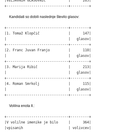
|VELJAVNIH GLASOVNIC           |      265|

+------------------------------+---------+
Kandidati so dobili naslednje število glasov:
+------------------------------+---------+

|1. Tomaž Klopčič              |      147|

|                              |   glasov|

+------------------------------+---------+

|2. Franc Juvan Franjo         |      110|

|                              |   glasov|

+------------------------------+---------+

|3. Marija Ribič               |      213|

|                              |   glasov|

+------------------------------+---------+

|4. Roman Smrkolj              |      115|

|                              |   glasov|

+------------------------------+---------+
Volilna enota II.:
+------------------------------+---------+

|V volilne imenike je bilo     |      364|

|vpisanih                      | volivcev|
