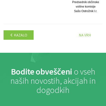
Predsednik občinske
volilne komisije
Sašo Ostrožnik l.r.
KAZALO
NA VRH
Bodite obveščeni
o vseh
naših novostih, akcijah in
dogodkih