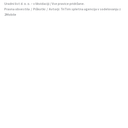
Uradni list d. o. o. – v likvidaciji / Vse pravice pridržane.
Pravna obvestila
/
Piškotki
/ Avtorji:
TriTim spletna agencija
v sodelovanju z
2Mobile