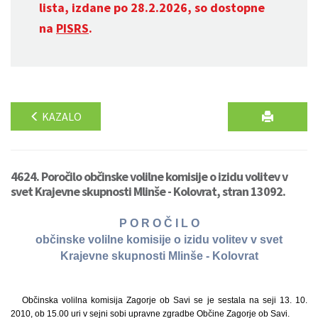
lista, izdane po 28.2.2026, so dostopne
na
PISRS
.
KAZALO
4624. Poročilo občinske volilne komisije o izidu volitev v
svet Krajevne skupnosti Mlinše - Kolovrat, stran 13092.
P O R O Č I L O
občinske volilne komisije o izidu volitev v svet
Krajevne skupnosti Mlinše - Kolovrat
Občinska volilna komisija Zagorje ob Savi se je sestala na seji 13. 10.
2010, ob 15.00 uri v sejni sobi upravne zgradbe Občine Zagorje ob Savi.