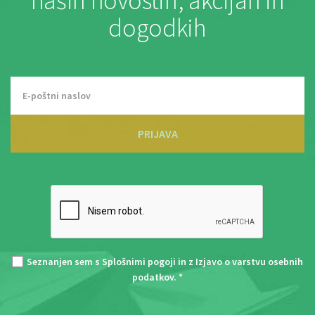
naših novostih, akcijah in
dogodkih
PRIJAVA
Seznanjen sem s
Splošnimi pogoji
in z
Izjavo o varstvu osebnih
podatkov
. *