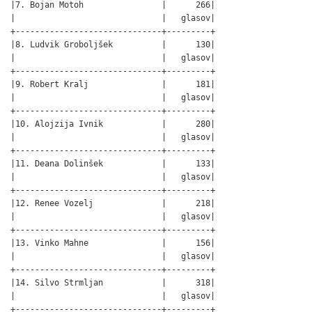
|7. Bojan Motoh                |      266|

|                              |   glasov|

+------------------------------+---------+

|8. Ludvik Groboljšek          |      130|

|                              |   glasov|

+------------------------------+---------+

|9. Robert Kralj               |      181|

|                              |   glasov|

+------------------------------+---------+

|10. Alojzija Ivnik            |      280|

|                              |   glasov|

+------------------------------+---------+

|11. Deana Dolinšek            |      133|

|                              |   glasov|

+------------------------------+---------+

|12. Renee Vozelj              |      218|

|                              |   glasov|

+------------------------------+---------+

|13. Vinko Mahne               |      156|

|                              |   glasov|

+------------------------------+---------+

|14. Silvo Strmljan            |      318|

|                              |   glasov|

+------------------------------+---------+