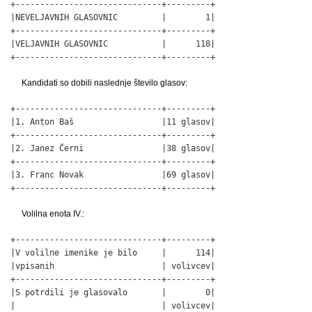
+------------------------------+---------+

|NEVELJAVNIH GLASOVNIC         |        1|

+------------------------------+---------+

|VELJAVNIH GLASOVNIC           |      118|

+------------------------------+---------+
Kandidati so dobili naslednje število glasov:
+------------------------------+---------+

|1. Anton Baš                  |11 glasov|

+------------------------------+---------+

|2. Janez Černi                |38 glasov|

+------------------------------+---------+

|3. Franc Novak                |69 glasov|

+------------------------------+---------+
Volilna enota IV.:
+------------------------------+---------+

|V volilne imenike je bilo     |      114|

|vpisanih                      | volivcev|

+------------------------------+---------+

|S potrdili je glasovalo       |        0|

|                              | volivcev|
