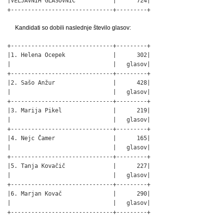
|VELJAVNIH GLASOVNIC           |      724|

+------------------------------+---------+
Kandidati so dobili naslednje število glasov:
+------------------------------+---------+

|1. Helena Ocepek              |      302|

|                              |   glasov|

+------------------------------+---------+

|2. Sašo Anžur                 |      428|

|                              |   glasov|

+------------------------------+---------+

|3. Marija Pikel               |      219|

|                              |   glasov|

+------------------------------+---------+

|4. Nejc Čamer                 |      165|

|                              |   glasov|

+------------------------------+---------+

|5. Tanja Kovačič              |      227|

|                              |   glasov|

+------------------------------+---------+

|6. Marjan Kovač               |      290|

|                              |   glasov|

+------------------------------+---------+
