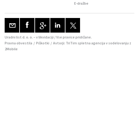
E-dražbe
Uradni list d. o. o. – v likvidaciji / Vse pravice pridržane.
Pravna obvestila
/
Piškotki
/ Avtorji:
TriTim spletna agencija
v sodelovanju z
2Mobile