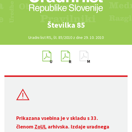
Številka 85
Uradni list RS, št. 85/2010 z dne 29. 10. 2010
Prikazana vsebina je v skladu s 33.
členom
ZoUL
arhivska. Izdaje uradnega