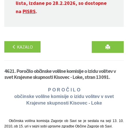
lista, izdane po 28.2.2026, so dostopne
na
PISRS
.
KAZALO
4621. Poročilo občinske volilne komisije o izidu volitev v
svet Krajevne skupnosti Kisovec - Loke, stran 13091.
P O R O Č I L O
občinske volilne komisije o izidu volitev v svet
Krajevne skupnosti Kisovec - Loke
Občinska volilna komisija Zagorje ob Savi se je sestala na seji 13. 10.
2010, ob 15. uri v sejni sobi upravne zgradbe Občine Zagorje ob Savi.