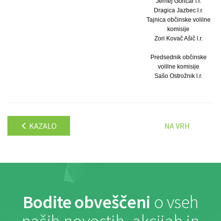
Jernej Goričar l.r.
Dragica Jazbec l.r.
Tajnica občinske volilne
komisije
Zori Kovač Ašič l.r.
Predsednik občinske
volilne komisije
Sašo Ostrožnik l.r.
KAZALO
NA VRH
Bodite obveščeni
o vseh