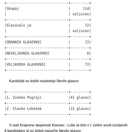
+------------------------------+---------+

|Skupaj                        |      114|

|                              | volivcev|

+------------------------------+---------+

|Glasovalo je                  |       72|

|                              | volivcev|

+------------------------------+---------+

|ODDANIH GLASOVNIC             |       72|

+------------------------------+---------+

|NEVELJAVNIH GLASOVNIC         |        0|

+------------------------------+---------+

|VELJAVNIH GLASOVNIC           |       72|

+------------------------------+---------+
Kandidati so dobili naslednje število glasov:
+------------------------------+---------+

|1. Zvonko Pograjc             |41 glasov|

+------------------------------+---------+

|2. Slavko Lokošek             |31 glasov|

+------------------------------+---------+
V svet Krajevne skupnosti Kisovec - Loke je bilo v I. volilni enoti izvoljenih
6 kandidatov, ki so dobili največje število glasov: