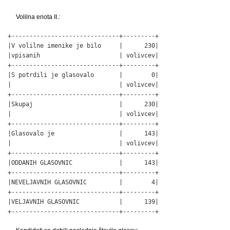
Volilna enota II.:
+------------------------------+---------+

|V volilne imenike je bilo     |      230|

|vpisanih                      | volivcev|

+------------------------------+---------+

|S potrdili je glasovalo       |        0|

|                              | volivcev|

+------------------------------+---------+

|Skupaj                        |      230|

|                              | volivcev|

+------------------------------+---------+

|Glasovalo je                  |      143|

|                              | volivcev|

+------------------------------+---------+

|ODDANIH GLASOVNIC             |      143|

+------------------------------+---------+

|NEVELJAVNIH GLASOVNIC         |        4|

+------------------------------+---------+

|VELJAVNIH GLASOVNIC           |      139|

+------------------------------+---------+