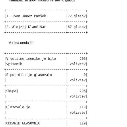
Kandidati so dobili naslednje število glasov:
+------------------------------+---------+

|1. Ivan Janez Pavšek          |72 glasov|

+------------------------------+---------+

|2. Alojzij Klančišar          |67 glasov|

+------------------------------+---------+
Volilna enota III.:
+------------------------------+---------+

|V volilne imenike je bilo     |      206|

|vpisanih                      | volivcev|

+------------------------------+---------+

|S potrdili je glasovalo       |        0|

|                              | volivcev|

+------------------------------+---------+

|Skupaj                        |      206|

|                              | volivcev|

+------------------------------+---------+

|Glasovalo je                  |      119|

|                              | volivcev|

+------------------------------+---------+

|ODDANIH GLASOVNIC             |      119|
