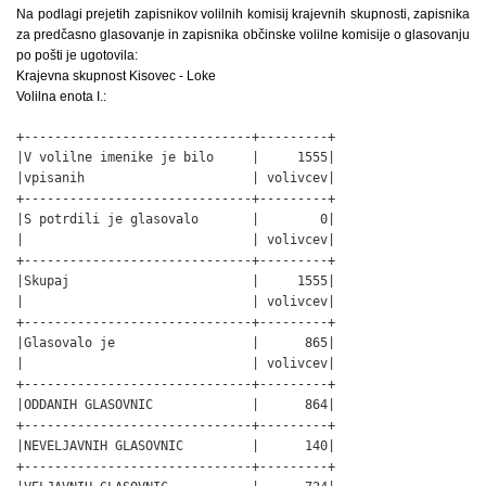
Na podlagi prejetih zapisnikov volilnih komisij krajevnih skupnosti, zapisnika
za predčasno glasovanje in zapisnika občinske volilne komisije o glasovanju
po pošti je ugotovila:
Krajevna skupnost Kisovec - Loke
Volilna enota I.:
+------------------------------+---------+

|V volilne imenike je bilo     |     1555|

|vpisanih                      | volivcev|

+------------------------------+---------+

|S potrdili je glasovalo       |        0|

|                              | volivcev|

+------------------------------+---------+

|Skupaj                        |     1555|

|                              | volivcev|

+------------------------------+---------+

|Glasovalo je                  |      865|

|                              | volivcev|

+------------------------------+---------+

|ODDANIH GLASOVNIC             |      864|

+------------------------------+---------+

|NEVELJAVNIH GLASOVNIC         |      140|

+------------------------------+---------+
