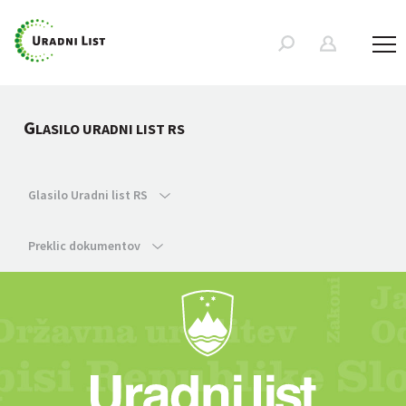
G
LASILO URADNI LIST RS
Glasilo Uradni list RS
Preklic dokumentov