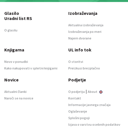
Glasilo
Izobraževanja
Uradni list RS
Aktualna izobraževanja
O glasilu
Izobraževanja po meri
Najem dvorane
Knjigarna
UL info tok
Novo v ponudbi
O storitvi
Kako nakupovati v spletni knjigarni
Preizkusi brezplačno
Novice
Podjetje
|
Aktualni članki
O podjetju
About
Naroči se na novice
Kontakt
Informacije javnega značaja
Oglaševanje
Splošni pogoji
Izjava o varstvu osebnih podatkov