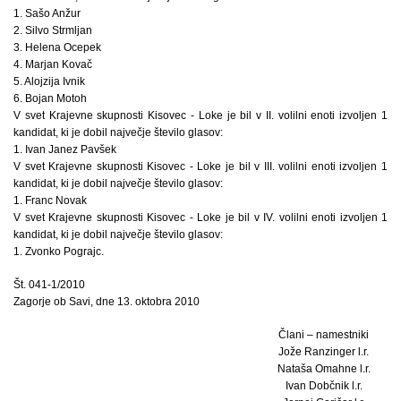
1. Sašo Anžur
2. Silvo Strmljan
3. Helena Ocepek
4. Marjan Kovač
5. Alojzija Ivnik
6. Bojan Motoh
V svet Krajevne skupnosti Kisovec - Loke je bil v II. volilni enoti izvoljen 1
kandidat, ki je dobil največje število glasov:
1. Ivan Janez Pavšek
V svet Krajevne skupnosti Kisovec - Loke je bil v III. volilni enoti izvoljen 1
kandidat, ki je dobil največje število glasov:
1. Franc Novak
V svet Krajevne skupnosti Kisovec - Loke je bil v IV. volilni enoti izvoljen 1
kandidat, ki je dobil največje število glasov:
1. Zvonko Pograjc.
Št. 041-1/2010
Zagorje ob Savi, dne 13. oktobra 2010
Člani – namestniki
Jože Ranzinger l.r.
Nataša Omahne l.r.
Ivan Dobčnik l.r.