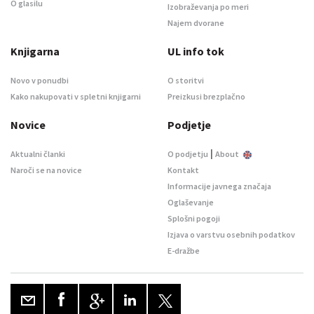
O glasilu
Izobraževanja po meri
Najem dvorane
Knjigarna
UL info tok
Novo v ponudbi
O storitvi
Kako nakupovati v spletni knjigarni
Preizkusi brezplačno
Novice
Podjetje
|
Aktualni članki
O podjetju
About
Naroči se na novice
Kontakt
Informacije javnega značaja
Oglaševanje
Splošni pogoji
Izjava o varstvu osebnih podatkov
E-dražbe