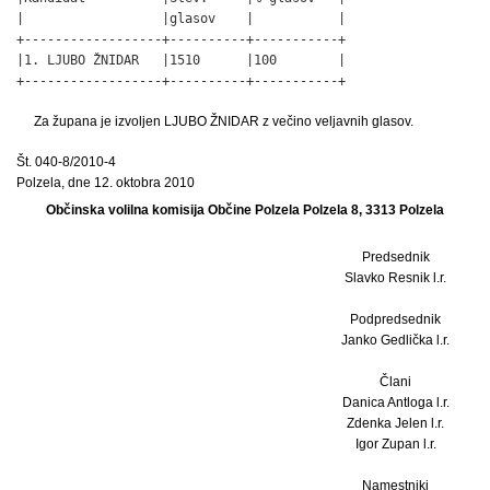
|                  |glasov    |           |

+------------------+----------+-----------+

|1. LJUBO ŽNIDAR   |1510      |100        |

+------------------+----------+-----------+
Za župana je izvoljen LJUBO ŽNIDAR z večino veljavnih glasov.
Št. 040-8/2010-4
Polzela, dne 12. oktobra 2010
Občinska volilna komisija Občine Polzela Polzela 8, 3313 Polzela
Predsednik
Slavko Resnik l.r.
Podpredsednik
Janko Gedlička l.r.
Člani
Danica Antloga l.r.
Zdenka Jelen l.r.
Igor Zupan l.r.
Namestniki