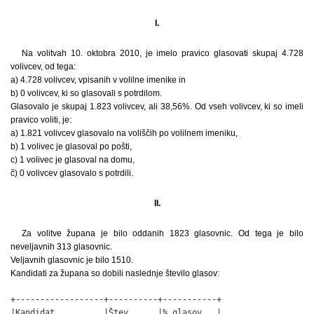
I.
Na volitvah 10. oktobra 2010, je imelo pravico glasovati skupaj 4.728
volivcev, od tega:
a) 4.728 volivcev, vpisanih v volilne imenike in
b) 0 volivcev, ki so glasovali s potrdilom.
Glasovalo je skupaj 1.823 volivcev, ali 38,56%. Od vseh volivcev, ki so imeli
pravico voliti, je:
a) 1.821 volivcev glasovalo na voliščih po volilnem imeniku,
b) 1 volivec je glasoval po pošti,
c) 1 volivec je glasoval na domu,
č) 0 volivcev glasovalo s potrdili.
II.
Za volitve župana je bilo oddanih 1823 glasovnic. Od tega je bilo
neveljavnih 313 glasovnic.
Veljavnih glasovnic je bilo 1510.
Kandidati za župana so dobili naslednje število glasov:
+------------------+----------+-----------+

|Kandidat          |Štev.     |% glasov   |
