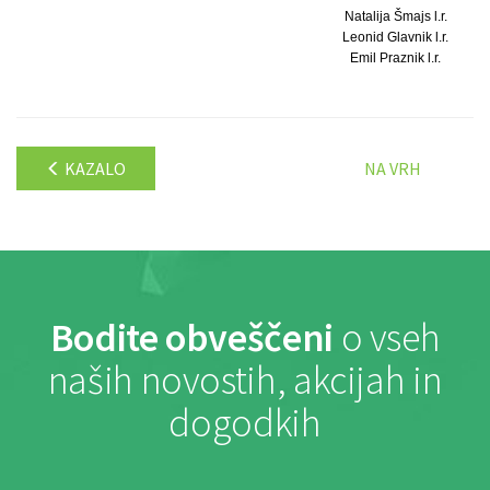
Natalija Šmajs l.r.
Leonid Glavnik l.r.
Emil Praznik l.r.
KAZALO
NA VRH
Bodite obveščeni
o vseh
naših novostih, akcijah in
dogodkih