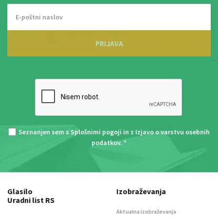
PRIJAVA
Seznanjen sem s
Splošnimi pogoji
in z
Izjavo o varstvu osebnih
podatkov
. *
Glasilo
Izobraževanja
Uradni list RS
Aktualna izobraževanja