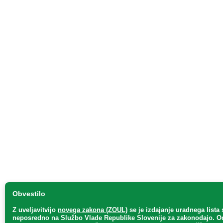
Obvestilo
Z uveljavitvijo
novega zakona (ZOUL)
se je
izdajanje uradnega lista 
neposredno
na Službo Vlade Republike Slovenije za zakonodajo
. O