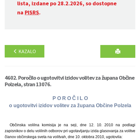
lista, izdane po 28.2.2026, so dostopne
na
PISRS
.
KAZALO
4602. Poročilo o ugotovitvi izidov volitev za župana Občine
Polzela, stran 13076.
P O R O Č I L O
o ugotovitvi izidov volitev za župana Občine Polzela
Občinska volilna komisija je na seji, dne 12. 10. 2010 na podlagi
zapisnikov o delu volilnih odborov pri ugotavljanju izida glasovanja za volitve
članov občinskega sveta na volitvah, dne 10. oktobra 2010, ugotovila: