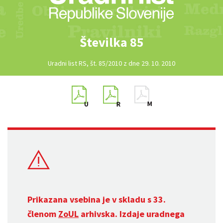
Številka 85
Uradni list RS, št. 85/2010 z dne 29. 10. 2010
Prikazana vsebina je v skladu s 33.
členom
ZoUL
arhivska. Izdaje uradnega