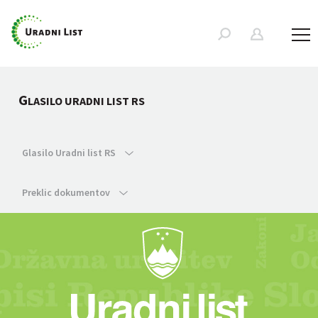
G
LASILO URADNI LIST RS
Glasilo Uradni list RS
Preklic dokumentov