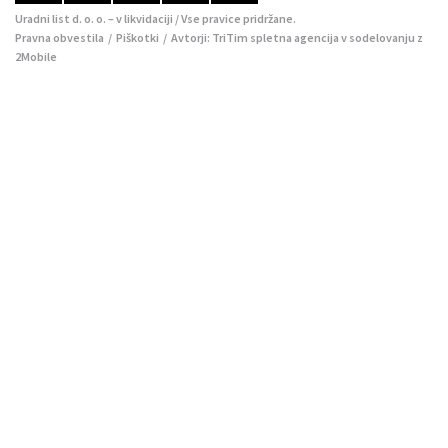
Uradni list d. o. o. – v likvidaciji / Vse pravice pridržane.
Pravna obvestila
/
Piškotki
/ Avtorji:
TriTim spletna agencija
v sodelovanju z
2Mobile