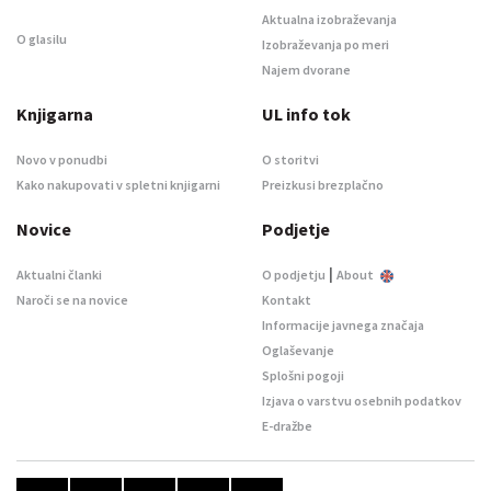
Aktualna izobraževanja
O glasilu
Izobraževanja po meri
Najem dvorane
Knjigarna
UL info tok
Novo v ponudbi
O storitvi
Kako nakupovati v spletni knjigarni
Preizkusi brezplačno
Novice
Podjetje
|
Aktualni članki
O podjetju
About
Naroči se na novice
Kontakt
Informacije javnega značaja
Oglaševanje
Splošni pogoji
Izjava o varstvu osebnih podatkov
E-dražbe