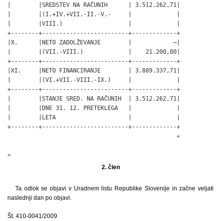
|        |SREDSTEV NA RAČUNIH      | 3.512.262,71|

|        |(I.+IV.+VII.-II.-V.-     |             |

|        |VIII.)                   |             |

+--------+-------------------------+-------------+

|X.      |NETO ZADOLŽEVANJE        |            –|

|        |(VII.-VIII.)             |    21.200,00|

+--------+-------------------------+-------------+

|XI.     |NETO FINANCIRANJE        | 3.889.337,71|

|        |(VI.+VII.-VIII.-IX.)     |             |

+--------+-------------------------+-------------+

|        |STANJE SRED. NA RAČUNIH  | 3.512.262,71|

|        |DNE 31. 12. PRETEKLEGA   |             |

|        |LETA                     |             |

+--------+-------------------------+-------------+

                                                 «

«
2. člen
Ta odlok se objavi v Uradnem listu Republike Slovenije in začne veljati
naslednji dan po objavi.
Št. 410-0041/2009