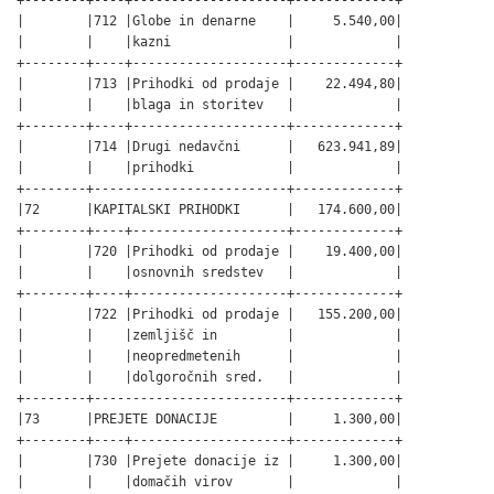
|        |712 |Globe in denarne    |     5.540,00|

|        |    |kazni               |             |

+--------+----+--------------------+-------------+

|        |713 |Prihodki od prodaje |    22.494,80|

|        |    |blaga in storitev   |             |

+--------+----+--------------------+-------------+

|        |714 |Drugi nedavčni      |   623.941,89|

|        |    |prihodki            |             |

+--------+-------------------------+-------------+

|72      |KAPITALSKI PRIHODKI      |   174.600,00|

+--------+----+--------------------+-------------+

|        |720 |Prihodki od prodaje |    19.400,00|

|        |    |osnovnih sredstev   |             |

+--------+----+--------------------+-------------+

|        |722 |Prihodki od prodaje |   155.200,00|

|        |    |zemljišč in         |             |

|        |    |neopredmetenih      |             |

|        |    |dolgoročnih sred.   |             |

+--------+-------------------------+-------------+

|73      |PREJETE DONACIJE         |     1.300,00|

+--------+----+--------------------+-------------+

|        |730 |Prejete donacije iz |     1.300,00|

|        |    |domačih virov       |             |
