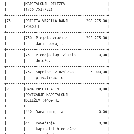
|        |KAPITALSKIH DELEŽEV      |             |

|        |(750+751+752)            |             |

+--------+-------------------------+-------------+

|75      |PREJETA VRAČILA DANIH    |   398.275,00|

|        |POSOJIL                  |             |

+--------+----+--------------------+-------------+

|        |750 |Prejeta vračila     |   393.275,00|

|        |    |danih posojil       |             |

+--------+----+--------------------+-------------+

|        |751 |Prodaja kapitalskih |         0,00|

|        |    |deležev             |             |

+--------+----+--------------------+-------------+

|        |752 |Kupnine iz naslova  |     5.000,00|

|        |    |privatizacije       |             |

+--------+-------------------------+-------------+

|V.      |DANA POSOJILA IN         |         0,00|

|        |POVEČANJE KAPITALSKIH    |             |

|        |DELEŽEV (440+441)        |             |

+--------+----+--------------------+-------------+

|        |440 |Dana posojila       |         0,00|

+--------+----+--------------------+-------------+

|        |441 |Povečanje           |         0,00|

|        |    |kapitalskih deležev |             |
