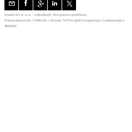
Uradni list d. o. o. – v likvidaciji / Vse pravice pridržane.
Pravna obvestila
/
Piškotki
/ Avtorji:
TriTim spletna agencija
v sodelovanju z
2Mobile