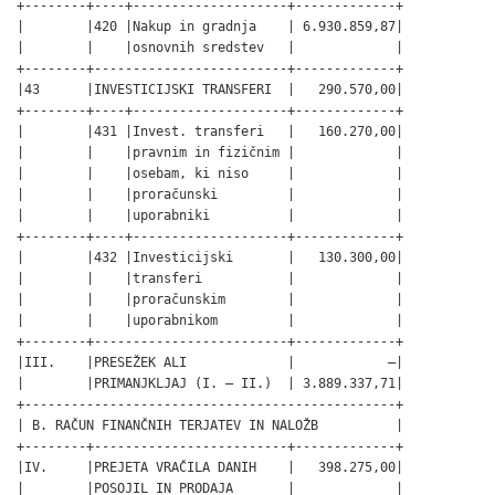
+--------+----+--------------------+-------------+

|        |420 |Nakup in gradnja    | 6.930.859,87|

|        |    |osnovnih sredstev   |             |

+--------+-------------------------+-------------+

|43      |INVESTICIJSKI TRANSFERI  |   290.570,00|

+--------+----+--------------------+-------------+

|        |431 |Invest. transferi   |   160.270,00|

|        |    |pravnim in fizičnim |             |

|        |    |osebam, ki niso     |             |

|        |    |proračunski         |             |

|        |    |uporabniki          |             |

+--------+----+--------------------+-------------+

|        |432 |Investicijski       |   130.300,00|

|        |    |transferi           |             |

|        |    |proračunskim        |             |

|        |    |uporabnikom         |             |

+--------+-------------------------+-------------+

|III.    |PRESEŽEK ALI             |            –|

|        |PRIMANJKLJAJ (I. – II.)  | 3.889.337,71|

+------------------------------------------------+

| B. RAČUN FINANČNIH TERJATEV IN NALOŽB          |

+--------+-------------------------+-------------+

|IV.     |PREJETA VRAČILA DANIH    |   398.275,00|

|        |POSOJIL IN PRODAJA       |             |
