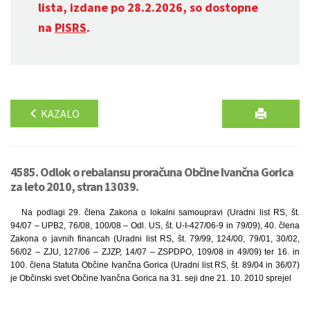
lista, izdane po 28.2.2026, so dostopne
na
PISRS
.
KAZALO
4585. Odlok o rebalansu proračuna Občine Ivančna Gorica
za leto 2010, stran 13039.
Na podlagi 29. člena Zakona o lokalni samoupravi (Uradni list RS, št.
94/07 – UPB2, 76/08, 100/08 – Odl. US, št. U-I-427/06-9 in 79/09), 40. člena
Zakona o javnih financah (Uradni list RS, št. 79/99, 124/00, 79/01, 30/02,
56/02 – ZJU, 127/06 – ZJZP, 14/07 – ZSPDPO, 109/08 in 49/09) ter 16. in
100. člena Statuta Občine Ivančna Gorica (Uradni list RS, št. 89/04 in 36/07)
je Občinski svet Občine Ivančna Gorica na 31. seji dne 21. 10. 2010 sprejel