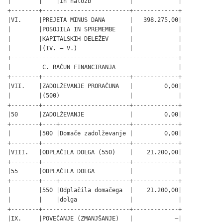
|        |    |in naložb           |             |

+--------+-------------------------+-------------+

|VI.     |PREJETA MINUS DANA       |   398.275,00|

|        |POSOJILA IN SPREMEMBE    |             |

|        |KAPITALSKIH DELEŽEV      |             |

|        |(IV. – V.)               |             |

+------------------------------------------------+

|         C. RAČUN FINANCIRANJA                  |

+--------+-------------------------+-------------+

|VII.    |ZADOLŽEVANJE PRORAČUNA   |         0,00|

|        |(500)                    |             |

+--------+-------------------------+-------------+

|50      |ZADOLŽEVANJE             |         0,00|

+--------+----+--------------------+-------------+

|        |500 |Domače zadolževanje |         0,00|

+--------+-------------------------+-------------+

|VIII.   |ODPLAČILA DOLGA (550)    |    21.200,00|

+--------+-------------------------+-------------+

|55      |ODPLAČILA DOLGA          |             |

+--------+----+--------------------+-------------+

|        |550 |Odplačila domačega  |    21.200,00|

|        |    |dolga               |             |

+--------+-------------------------+-------------+

|IX.     |POVEČANJE (ZMANJŠANJE)   |            –|
