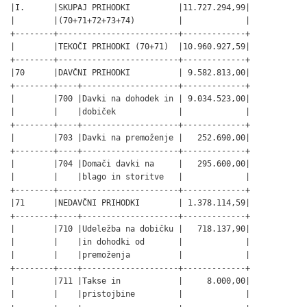
|I.      |SKUPAJ PRIHODKI          |11.727.294,99|

|        |(70+71+72+73+74)         |             |

+--------+-------------------------+-------------+

|        |TEKOČI PRIHODKI (70+71)  |10.960.927,59|

+--------+-------------------------+-------------+

|70      |DAVČNI PRIHODKI          | 9.582.813,00|

+--------+----+--------------------+-------------+

|        |700 |Davki na dohodek in | 9.034.523,00|

|        |    |dobiček             |             |

+--------+----+--------------------+-------------+

|        |703 |Davki na premoženje |   252.690,00|

+--------+----+--------------------+-------------+

|        |704 |Domači davki na     |   295.600,00|

|        |    |blago in storitve   |             |

+--------+-------------------------+-------------+

|71      |NEDAVČNI PRIHODKI        | 1.378.114,59|

+--------+----+--------------------+-------------+

|        |710 |Udeležba na dobičku |   718.137,90|

|        |    |in dohodki od       |             |

|        |    |premoženja          |             |

+--------+----+--------------------+-------------+

|        |711 |Takse in            |     8.000,00|

|        |    |pristojbine         |             |

+--------+----+--------------------+-------------+
