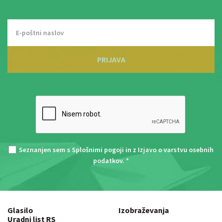
PRIJAVA
Seznanjen sem s
Splošnimi pogoji
in z
Izjavo o varstvu osebnih
podatkov
. *
Glasilo
Izobraževanja
Uradni list RS