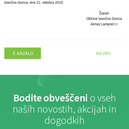
Ivančna Gorica, dne 21. oktobra 2010
Župan
Občine Ivančna Gorica
Jernej Lampret l.r.
KAZALO
NA VRH
Bodite obveščeni
o vseh
naših novostih, akcijah in
dogodkih