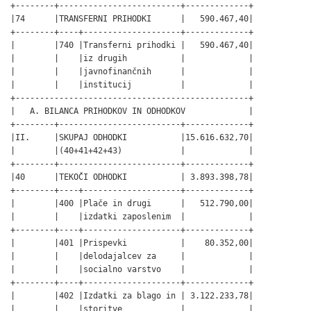
+--------+-------------------------+-------------+

|74      |TRANSFERNI PRIHODKI      |   590.467,40|

+--------+----+--------------------+-------------+

|        |740 |Transferni prihodki |   590.467,40|

|        |    |iz drugih           |             |

|        |    |javnofinančnih      |             |

|        |    |institucij          |             |

+------------------------------------------------+

|   A. BILANCA PRIHODKOV IN ODHODKOV             |

+--------+-------------------------+-------------+

|II.     |SKUPAJ ODHODKI           |15.616.632,70|

|        |(40+41+42+43)            |             |

+--------+-------------------------+-------------+

|40      |TEKOČI ODHODKI           | 3.893.398,78|

+--------+----+--------------------+-------------+

|        |400 |Plače in drugi      |   512.790,00|

|        |    |izdatki zaposlenim  |             |

+--------+----+--------------------+-------------+

|        |401 |Prispevki           |    80.352,00|

|        |    |delodajalcev za     |             |

|        |    |socialno varstvo    |             |

+--------+----+--------------------+-------------+

|        |402 |Izdatki za blago in | 3.122.233,78|

|        |    |storitve            |             |
