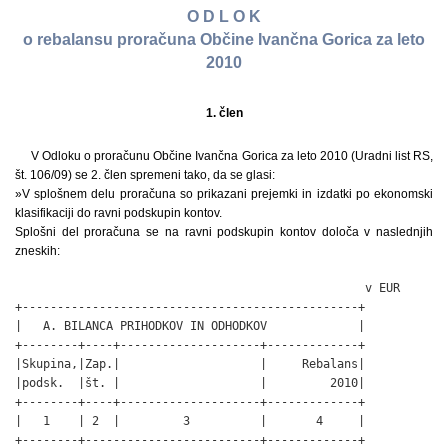
O D L O K
o rebalansu proračuna Občine Ivančna Gorica za leto
2010
1. člen
V Odloku o proračunu Občine Ivančna Gorica za leto 2010 (Uradni list RS,
št. 106/09) se 2. člen spremeni tako, da se glasi:
»V splošnem delu proračuna so prikazani prejemki in izdatki po ekonomski
klasifikaciji do ravni podskupin kontov.
Splošni del proračuna se na ravni podskupin kontov določa v naslednjih
zneskih:
                                                  v EUR

+------------------------------------------------+

|   A. BILANCA PRIHODKOV IN ODHODKOV             |

+--------+----+--------------------+-------------+

|Skupina,|Zap.|                    |     Rebalans|

|podsk.  |št. |                    |         2010|

+--------+----+--------------------+-------------+

|   1    | 2  |         3          |       4     |

+--------+-------------------------+-------------+
