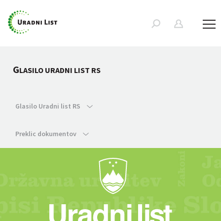
G
LASILO URADNI LIST RS
Glasilo Uradni list RS
Preklic dokumentov