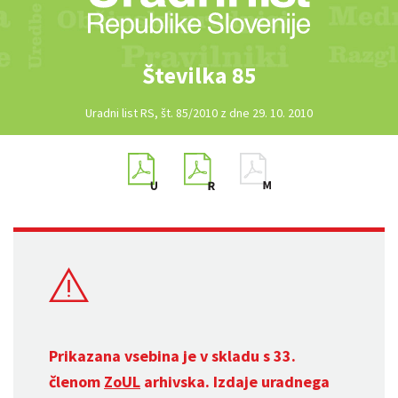
Številka 85
Uradni list RS, št. 85/2010 z dne 29. 10. 2010
Prikazana vsebina je v skladu s 33.
členom
ZoUL
arhivska. Izdaje uradnega