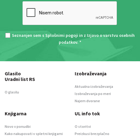
Seznanjen sem s
Splošnimi pogoji
in z
Izjavo o varstvu osebnih
podatkov
. *
Glasilo
Izobraževanja
Uradni list RS
Aktualna izobraževanja
O glasilu
Izobraževanja po meri
Najem dvorane
Knjigarna
UL info tok
Novo v ponudbi
O storitvi
Kako nakupovati v spletni knjigarni
Preizkusi brezplačno