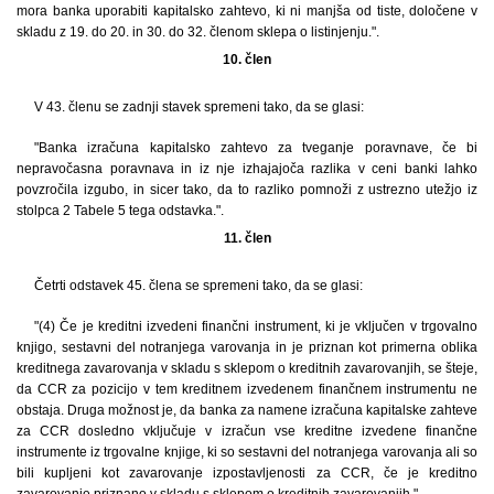
mora banka uporabiti kapitalsko zahtevo, ki ni manjša od tiste, določene v
skladu z 19. do 20. in 30. do 32. členom sklepa o listinjenju.".
10. člen
V 43. členu se zadnji stavek spremeni tako, da se glasi:
"Banka izračuna kapitalsko zahtevo za tveganje poravnave, če bi
nepravočasna poravnava in iz nje izhajajoča razlika v ceni banki lahko
povzročila izgubo, in sicer tako, da to razliko pomnoži z ustrezno utežjo iz
stolpca 2 Tabele 5 tega odstavka.".
11. člen
Četrti odstavek 45. člena se spremeni tako, da se glasi:
"(4) Če je kreditni izvedeni finančni instrument, ki je vključen v trgovalno
knjigo, sestavni del notranjega varovanja in je priznan kot primerna oblika
kreditnega zavarovanja v skladu s sklepom o kreditnih zavarovanjih, se šteje,
da CCR za pozicijo v tem kreditnem izvedenem finančnem instrumentu ne
obstaja. Druga možnost je, da banka za namene izračuna kapitalske zahteve
za CCR dosledno vključuje v izračun vse kreditne izvedene finančne
instrumente iz trgovalne knjige, ki so sestavni del notranjega varovanja ali so
bili kupljeni kot zavarovanje izpostavljenosti za CCR, če je kreditno