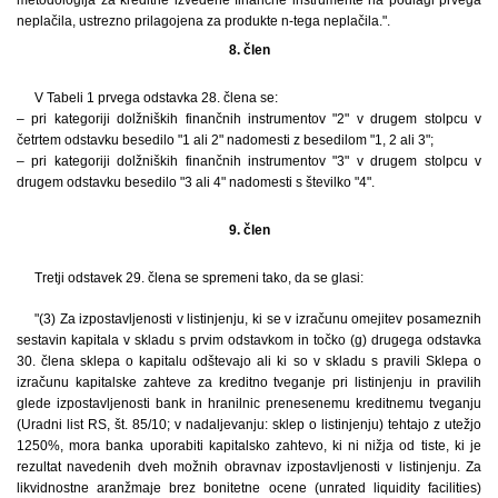
metodologija za kreditne izvedene finančne instrumente na podlagi prvega
neplačila, ustrezno prilagojena za produkte n-tega neplačila.".
8. člen
V Tabeli 1 prvega odstavka 28. člena se:
– pri kategoriji dolžniških finančnih instrumentov "2" v drugem stolpcu v
četrtem odstavku besedilo "1 ali 2" nadomesti z besedilom "1, 2 ali 3";
– pri kategoriji dolžniških finančnih instrumentov "3" v drugem stolpcu v
drugem odstavku besedilo "3 ali 4" nadomesti s številko "4".
9. člen
Tretji odstavek 29. člena se spremeni tako, da se glasi:
"(3) Za izpostavljenosti v listinjenju, ki se v izračunu omejitev posameznih
sestavin kapitala v skladu s prvim odstavkom in točko (g) drugega odstavka
30. člena sklepa o kapitalu odštevajo ali ki so v skladu s pravili Sklepa o
izračunu kapitalske zahteve za kreditno tveganje pri listinjenju in pravilih
glede izpostavljenosti bank in hranilnic prenesenemu kreditnemu tveganju
(Uradni list RS, št. 85/10; v nadaljevanju: sklep o listinjenju) tehtajo z utežjo
1250%, mora banka uporabiti kapitalsko zahtevo, ki ni nižja od tiste, ki je
rezultat navedenih dveh možnih obravnav izpostavljenosti v listinjenju. Za
likvidnostne aranžmaje brez bonitetne ocene (unrated liquidity facilities)