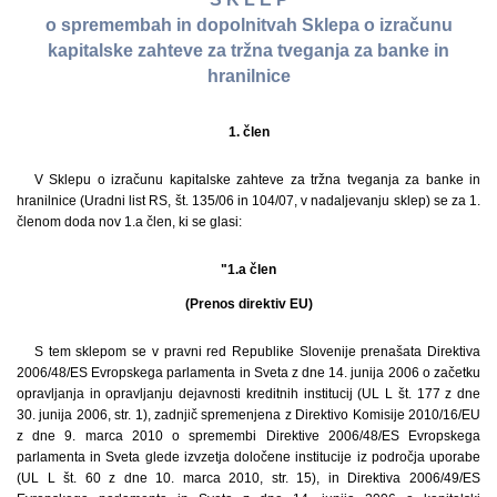
o spremembah in dopolnitvah Sklepa o izračunu
kapitalske zahteve za tržna tveganja za banke in
hranilnice
1. člen
V Sklepu o izračunu kapitalske zahteve za tržna tveganja za banke in
hranilnice (Uradni list RS, št. 135/06 in 104/07, v nadaljevanju sklep) se za 1.
členom doda nov 1.a člen, ki se glasi:
"1.a člen
(Prenos direktiv EU)
S tem sklepom se v pravni red Republike Slovenije prenašata Direktiva
2006/48/ES Evropskega parlamenta in Sveta z dne 14. junija 2006 o začetku
opravljanja in opravljanju dejavnosti kreditnih institucij (UL L št. 177 z dne
30. junija 2006, str. 1), zadnjič spremenjena z Direktivo Komisije 2010/16/EU
z dne 9. marca 2010 o spremembi Direktive 2006/48/ES Evropskega
parlamenta in Sveta glede izvzetja določene institucije iz področja uporabe
(UL L št. 60 z dne 10. marca 2010, str. 15), in Direktiva 2006/49/ES