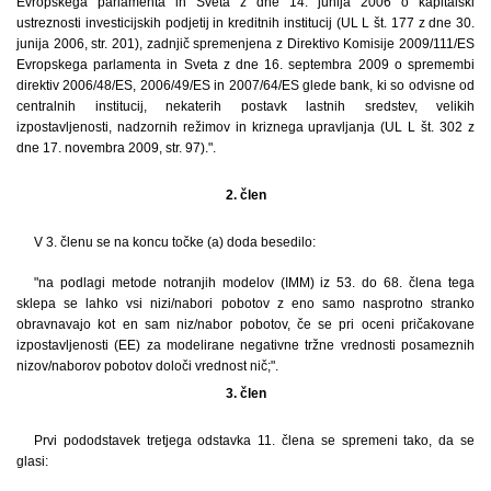
Evropskega parlamenta in Sveta z dne 14. junija 2006 o kapitalski
ustreznosti investicijskih podjetij in kreditnih institucij (UL L št. 177 z dne 30.
junija 2006, str. 201), zadnjič spremenjena z Direktivo Komisije 2009/111/ES
Evropskega parlamenta in Sveta z dne 16. septembra 2009 o spremembi
direktiv 2006/48/ES, 2006/49/ES in 2007/64/ES glede bank, ki so odvisne od
centralnih institucij, nekaterih postavk lastnih sredstev, velikih
izpostavljenosti, nadzornih režimov in kriznega upravljanja (UL L št. 302 z
dne 17. novembra 2009, str. 97).".
2. člen
V 3. členu se na koncu točke (a) doda besedilo:
"na podlagi metode notranjih modelov (IMM) iz 53. do 68. člena tega
sklepa se lahko vsi nizi/nabori pobotov z eno samo nasprotno stranko
obravnavajo kot en sam niz/nabor pobotov, če se pri oceni pričakovane
izpostavljenosti (EE) za modelirane negativne tržne vrednosti posameznih
nizov/naborov pobotov določi vrednost nič;".
3. člen
Prvi pododstavek tretjega odstavka 11. člena se spremeni tako, da se
glasi: