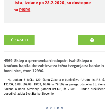
lista, izdane po 28.2.2026, so dostopne
na
PISRS
.
KAZALO
4569. Sklep o spremembah in dopolnitvah Sklepa o
izračunu kapitalske zahteve za tržna tveganja za banke in
hranilnice, stran 12996.
Na podlagi 5. točke 129. člena Zakona o bančništvu (Uradni list RS, št.
131/06, 1/08, 109/08, 19/09, 98/09 in 79/10) ter prvega odstavka 31. člena
Zakona o Banki Slovenije (Uradni list RS, št. 72/06 – uradno prečiščeno
besedilo) izdaja Svet Banke Slovenije
S K L E P