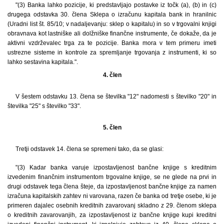
"(3) Banka lahko pozicije, ki predstavljajo postavke iz točk (a), (b) in (c)
drugega odstavka 30. člena Sklepa o izračunu kapitala bank in hranilnic
(Uradni list št. 85/10; v nadaljevanju: sklep o kapitalu) in so v trgovalni knjigi
obravnava kot lastniške ali dolžniške finančne instrumente, če dokaže, da je
aktivni vzdrževalec trga za te pozicije. Banka mora v tem primeru imeti
ustrezne sisteme in kontrole za spremljanje trgovanja z instrumenti, ki so
lahko sestavina kapitala.".
4. člen
V šestem odstavku 13. člena se številka "12" nadomesti s številko "20" in
številka "25" s številko "33".
5. člen
Tretji odstavek 14. člena se spremeni tako, da se glasi:
"(3) Kadar banka varuje izpostavljenost bančne knjige s kreditnim
izvedenim finančnim instrumentom trgovalne knjige, se ne glede na prvi in
drugi odstavek tega člena šteje, da izpostavljenost bančne knjige za namen
izračuna kapitalskih zahtev ni varovana, razen če banka od tretje osebe, ki je
primeren dajalec osebnih kreditnih zavarovanj skladno z 29. členom sklepa
o kreditnih zavarovanjih, za izpostavljenost iz bančne knjige kupi kreditni