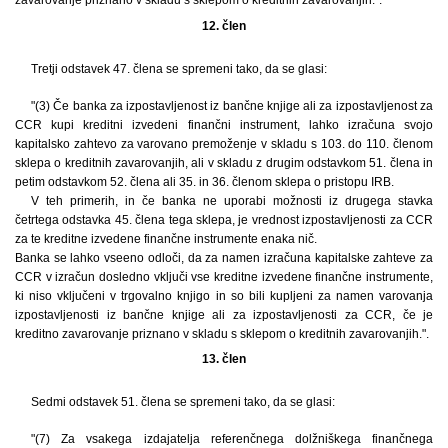
zavarovanje priznano v skladu s sklepom o kreditnih zavarovanjih.".
12. člen
Tretji odstavek 47. člena se spremeni tako, da se glasi:
"(3) Če banka za izpostavljenost iz bančne knjige ali za izpostavljenost za
CCR kupi kreditni izvedeni finančni instrument, lahko izračuna svojo
kapitalsko zahtevo za varovano premoženje v skladu s 103. do 110. členom
sklepa o kreditnih zavarovanjih, ali v skladu z drugim odstavkom 51. člena in
petim odstavkom 52. člena ali 35. in 36. členom sklepa o pristopu IRB.
V teh primerih, in če banka ne uporabi možnosti iz drugega stavka
četrtega odstavka 45. člena tega sklepa, je vrednost izpostavljenosti za CCR
za te kreditne izvedene finančne instrumente enaka nič.
Banka se lahko vseeno odloči, da za namen izračuna kapitalske zahteve za
CCR v izračun dosledno vključi vse kreditne izvedene finančne instrumente,
ki niso vključeni v trgovalno knjigo in so bili kupljeni za namen varovanja
izpostavljenosti iz bančne knjige ali za izpostavljenosti za CCR, če je
kreditno zavarovanje priznano v skladu s sklepom o kreditnih zavarovanjih.".
13. člen
Sedmi odstavek 51. člena se spremeni tako, da se glasi:
"(7) Za vsakega izdajatelja referenčnega dolžniškega finančnega