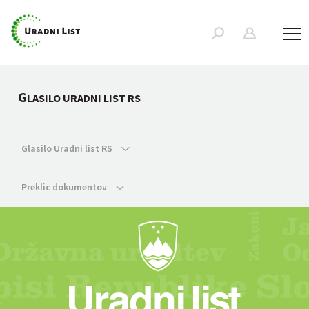
G
LASILO URADNI LIST RS
Glasilo Uradni list RS
Preklic dokumentov