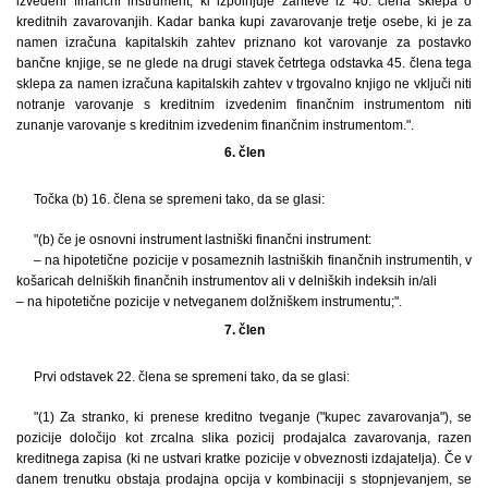
izvedeni finančni instrument, ki izpolnjuje zahteve iz 40. člena sklepa o
kreditnih zavarovanjih. Kadar banka kupi zavarovanje tretje osebe, ki je za
namen izračuna kapitalskih zahtev priznano kot varovanje za postavko
bančne knjige, se ne glede na drugi stavek četrtega odstavka 45. člena tega
sklepa za namen izračuna kapitalskih zahtev v trgovalno knjigo ne vključi niti
notranje varovanje s kreditnim izvedenim finančnim instrumentom niti
zunanje varovanje s kreditnim izvedenim finančnim instrumentom.".
6. člen
Točka (b) 16. člena se spremeni tako, da se glasi:
"(b) če je osnovni instrument lastniški finančni instrument:
– na hipotetične pozicije v posameznih lastniških finančnih instrumentih, v
košaricah delniških finančnih instrumentov ali v delniških indeksih in/ali
– na hipotetične pozicije v netveganem dolžniškem instrumentu;".
7. člen
Prvi odstavek 22. člena se spremeni tako, da se glasi:
"(1) Za stranko, ki prenese kreditno tveganje ("kupec zavarovanja"), se
pozicije določijo kot zrcalna slika pozicij prodajalca zavarovanja, razen
kreditnega zapisa (ki ne ustvari kratke pozicije v obveznosti izdajatelja). Če v
danem trenutku obstaja prodajna opcija v kombinaciji s stopnjevanjem, se