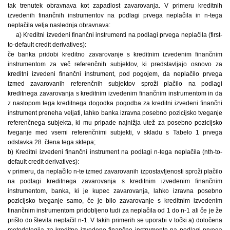
tak trenutek obravnava kot zapadlost zavarovanja. V primeru kreditnih
izvedenih finančnih instrumentov na podlagi prvega neplačila in n-tega
neplačila velja naslednja obravnava:
a) Kreditni izvedeni finančni instrumenti na podlagi prvega neplačila (first-
to-default credit derivatives):
če banka pridobi kreditno zavarovanje s kreditnim izvedenim finančnim
instrumentom za več referenčnih subjektov, ki predstavljajo osnovo za
kreditni izvedeni finančni instrument, pod pogojem, da neplačilo prvega
izmed zavarovanih referenčnih subjektov sproži plačilo na podlagi
kreditnega zavarovanja s kreditnim izvedenim finančnim instrumentom in da
z nastopom tega kreditnega dogodka pogodba za kreditni izvedeni finančni
instrument preneha veljati, lahko banka izravna posebno pozicijsko tveganje
referenčnega subjekta, ki mu pripade najnižja utež za posebno pozicijsko
tveganje med vsemi referenčnimi subjekti, v skladu s Tabelo 1 prvega
odstavka 28. člena tega sklepa;
b) Kreditni izvedeni finančni instrument na podlagi n-tega neplačila (nth-to-
default credit derivatives):
v primeru, da neplačilo n-te izmed zavarovanih izpostavljenosti sproži plačilo
na podlagi kreditnega zavarovanja s kreditnim izvedenim finančnim
instrumentom, banka, ki je kupec zavarovanja, lahko izravna posebno
pozicijsko tveganje samo, če je bilo zavarovanje s kreditnim izvedenim
finančnim instrumentom pridobljeno tudi za neplačila od 1 do n-1 ali če je že
prišlo do števila neplačil n-1. V takih primerih se uporabi v točki a) določena