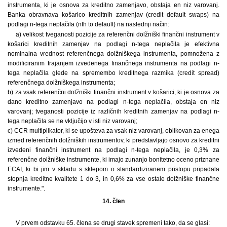
instrumenta, ki je osnova za kreditno zamenjavo, obstaja en niz varovanj.
Banka obravnava košarico kreditnih zamenjav (credit default swaps) na
podlagi n-tega neplačila (nth to default) na naslednji način:
a) velikost tveganosti pozicije za referenčni dolžniški finančni instrument v
košarici kreditnih zamenjav na podlagi n-tega neplačila je efektivna
nominalna vrednost referenčnega dolžniškega instrumenta, pomnožena z
modificiranim trajanjem izvedenega finančnega instrumenta na podlagi n-
tega neplačila glede na spremembo kreditnega razmika (credit spread)
referenčnega dolžniškega instrumenta;
b) za vsak referenčni dolžniški finančni instrument v košarici, ki je osnova za
dano kreditno zamenjavo na podlagi n-tega neplačila, obstaja en niz
varovanj; tveganosti pozicije iz različnih kreditnih zamenjav na podlagi n-
tega neplačila se ne vključijo v isti niz varovanj;
c) CCR multiplikator, ki se upošteva za vsak niz varovanj, oblikovan za enega
izmed referenčnih dolžniških instrumentov, ki predstavljajo osnovo za kreditni
izvedeni finančni instrument na podlagi n-tega neplačila, je 0,3% za
referenčne dolžniške instrumente, ki imajo zunanjo bonitetno oceno priznane
ECAI, ki bi jim v skladu s sklepom o standardiziranem pristopu pripadala
stopnja kreditne kvalitete 1 do 3, in 0,6% za vse ostale dolžniške finančne
instrumente.".
14. člen
V prvem odstavku 65. člena se drugi stavek spremeni tako, da se glasi: