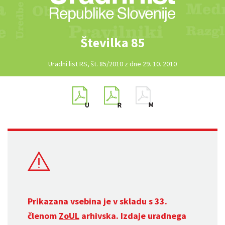
Številka 85
Uradni list RS, št. 85/2010 z dne 29. 10. 2010
Prikazana vsebina je v skladu s 33.
členom
ZoUL
arhivska. Izdaje uradnega