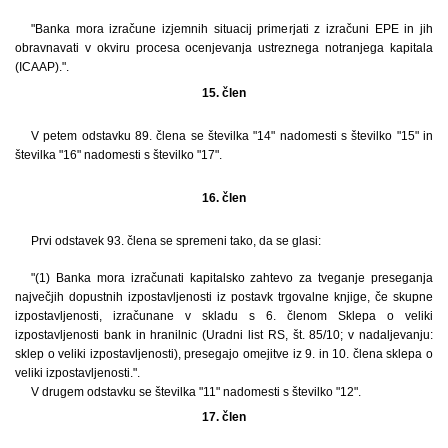
"Banka mora izračune izjemnih situacij primerjati z izračuni EPE in jih
obravnavati v okviru procesa ocenjevanja ustreznega notranjega kapitala
(ICAAP).".
15. člen
V petem odstavku 89. člena se številka "14" nadomesti s številko "15" in
številka "16" nadomesti s številko "17".
16. člen
Prvi odstavek 93. člena se spremeni tako, da se glasi:
"(1) Banka mora izračunati kapitalsko zahtevo za tveganje preseganja
največjih dopustnih izpostavljenosti iz postavk trgovalne knjige, če skupne
izpostavljenosti, izračunane v skladu s 6. členom Sklepa o veliki
izpostavljenosti bank in hranilnic (Uradni list RS, št. 85/10; v nadaljevanju:
sklep o veliki izpostavljenosti), presegajo omejitve iz 9. in 10. člena sklepa o
veliki izpostavljenosti.".
V drugem odstavku se številka "11" nadomesti s številko "12".
17. člen