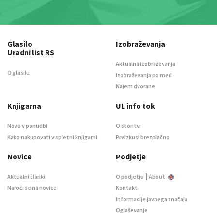
Glasilo
Izobraževanja
Uradni list RS
Aktualna izobraževanja
O glasilu
Izobraževanja po meri
Najem dvorane
Knjigarna
UL info tok
Novo v ponudbi
O storitvi
Kako nakupovati v spletni knjigarni
Preizkusi brezplačno
Novice
Podjetje
|
Aktualni članki
O podjetju
About
Naroči se na novice
Kontakt
Informacije javnega značaja
Oglaševanje