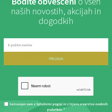
Bodite obveščeni
o vseh
naših novostih, akcijah in
dogodkih
PRIJAVA
Seznanjen sem s
Splošnimi pogoji
in z
Izjavo o varstvu osebnih
podatkov
. *