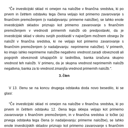
"Če investicijski sklad ni omejen na naložbe v finančna sredstva, ki po
prvem in četrtem odstavku tega člena veljajo kot primerno zavarovanje s
finančnim premoženjem (v nadaljevanju: primerne naložbe), se lahko enote
investicijskih skladov priznajo kot primerno zavarovanje s finančnim
premoženjem v vrednosti primernih naložb ob predpostavki, da je
investicijski sklad v okviru svojih pooblastil v največjem možnem obsegu že
naložil v finančna sredstva, ki ne veljajo kot primerno zavarovanje s
finančnim premoženjem (v nadaljevanju: neprimerne naložbe). V primerih,
ko imajo lahko neprimerne naložbe negativno vrednost zaradi obveznosti ali
pogojnih obveznosti izhajajočih iz lastništva, banka izračuna skupno
vrednost teh naložb. V primeru, da je skupna vrednost neprimernih naložb
negativna, banka za to vrednost zmanjša vrednost primernih naložb.".
3. člen
V 13. členu se na koncu drugega odstavka doda novo besedilo, ki se
glasi:
"Če investicijski sklad ni omejen na naložbe v finančna sredstva, ki po
prvem in četrtem odstavku 12. člena tega sklepa veljajo kot primerno
zavarovanje s finančnim premoženjem, in v finančna sredstva iz točke (a)
prvega odstavka tega člena (v nadaljevanju: primerne naložbe), se lahko
enote investicijskih skladov priznajo kot primerno zavarovanje s finančnim