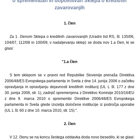
o spremembah in dopolnitvah Sklepa o kreditnih
zavarovanjih
1. člen
Za 1. členom Sklepa o kreditnih zavarovanjih (Uradni list RS, št. 135/06,
104/07, 112/08 in 100/09, v nadaljevanju sklep) se doda nov 1.a člen, ki se
glasi:
"1.a člen
S tem sklepom se v pravni red Republike Slovenije prenaša Direktiva
2006/48/ES Evropskega parlamenta in Sveta z dne 14. junija 2006 o začetku
opravljanja in opravljanju dejavnosti kreditnih institucij (UL L št. 177 z dne
30. junija 2006, str. 1), zadnjič spremenjena z Direktivo Komisije 2010/16/EU
z dne 9. marca 2010 o spremembi Direktive 2006/48/ES Evropskega
parlamenta in Sveta glede izvzetja določene institucije iz področja uporabe
(UL L št. 60 z dne 10. marca 2010, str. 15).".
2. člen
V 12. členu se na koncu šestega odstavka doda novo besedilo, ki se glasi: