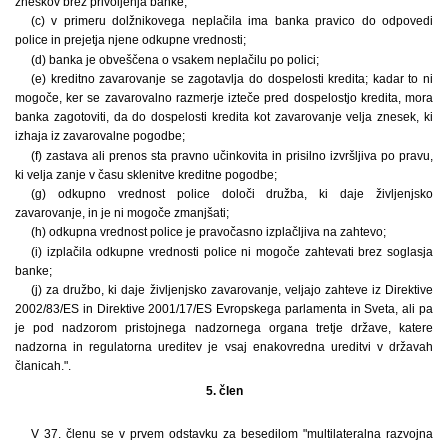
zneskov brez privoljenja banke;
(c) v primeru dolžnikovega neplačila ima banka pravico do odpovedi
police in prejetja njene odkupne vrednosti;
(d) banka je obveščena o vsakem neplačilu po polici;
(e) kreditno zavarovanje se zagotavlja do dospelosti kredita; kadar to ni
mogoče, ker se zavarovalno razmerje izteče pred dospelostjo kredita, mora
banka zagotoviti, da do dospelosti kredita kot zavarovanje velja znesek, ki
izhaja iz zavarovalne pogodbe;
(f) zastava ali prenos sta pravno učinkovita in prisilno izvršljiva po pravu,
ki velja zanje v času sklenitve kreditne pogodbe;
(g) odkupno vrednost police določi družba, ki daje življenjsko
zavarovanje, in je ni mogoče zmanjšati;
(h) odkupna vrednost police je pravočasno izplačljiva na zahtevo;
(i) izplačila odkupne vrednosti police ni mogoče zahtevati brez soglasja
banke;
(j) za družbo, ki daje življenjsko zavarovanje, veljajo zahteve iz Direktive
2002/83/ES in Direktive 2001/17/ES Evropskega parlamenta in Sveta, ali pa
je pod nadzorom pristojnega nadzornega organa tretje države, katere
nadzorna in regulatorna ureditev je vsaj enakovredna ureditvi v državah
članicah.".
5. člen
V 37. členu se v prvem odstavku za besedilom "multilateralna razvojna