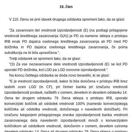
16. člen
V 110. členu se prvi stavek drugega odstavka spremeni tako, da se glasi:
"Za zavarovani del vrednosti izpostavljenosti (E) (na podlagi prilagojene
vrednosti kreditnega zavarovanja G(A)) je PD za namene sklepa o pristopu
IRB enak PD dajalca osebnega kreditnega zavarovanja ali PD med PD
dolžnika in PD dajalca osebnega kreditnega zavarovanja, če polna
substitucija ne bi bila upravičena.".
Tretji odstavek se spremeni tako, da se glasi:
"(3) Za vse nezavarovane dele vrednosti izpostavljenosti (E) se kot PD
uporabi PD dolžnika, kot LGD pa LGD osnovne izpostavljenosti.".
Na koncu četrtega odstavka se doda novo besedilo, ki se glasi:
"E je vrednost izpostavljenosti, kakor bi bila določena v pristopu IRB brez
lastnih ocen LGD (in CF), pri čemer banka pri izračunu vrednosti
izpostavljenosti postavk, naštetih v osmem, devetem in desetem odstavku 14.
člena ter drugem odstavku 79. člena sklepa o pristopu IRB, uporabi
konverzijski količnik ali odstotek vrednosti 100% (namesto konverzijskega
količnika ali odstotka vrednosti, določenega v navedenih določbah). Pri
izračunu tveganjem prilagojenega zneska izpostavljenosti banka vrednost
zavarovanega dela navedenih izpostavljenosti množi s konverzijskim
količnikom ali odstotkom vrednosti, določenim v osmem, devetem oziroma
desetem odstavku 14. člena ali drugem odstavku 79. člena sklepa o pristopu