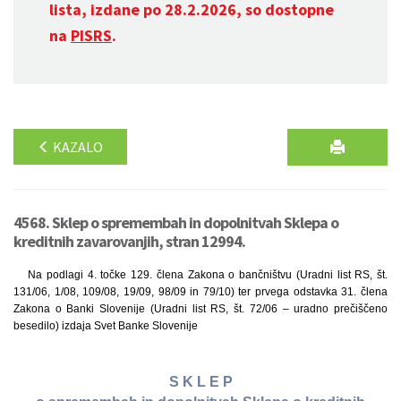
lista, izdane po 28.2.2026, so dostopne
na
PISRS
.
KAZALO
4568. Sklep o spremembah in dopolnitvah Sklepa o
kreditnih zavarovanjih, stran 12994.
Na podlagi 4. točke 129. člena Zakona o bančništvu (Uradni list RS, št.
131/06, 1/08, 109/08, 19/09, 98/09 in 79/10) ter prvega odstavka 31. člena
Zakona o Banki Slovenije (Uradni list RS, št. 72/06 – uradno prečiščeno
besedilo) izdaja Svet Banke Slovenije
S K L E P