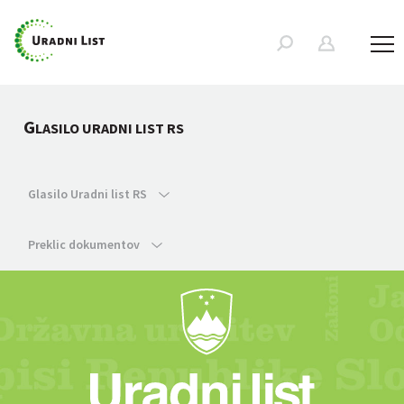
G
LASILO URADNI LIST RS
Glasilo Uradni list RS
Preklic dokumentov