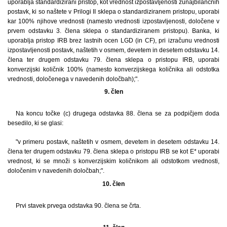
uporablja standardizirani pristop, kot vrednost izpostavljenosti zunajbilančnih
postavk, ki so naštete v Prilogi II sklepa o standardiziranem pristopu, uporabi
kar 100% njihove vrednosti (namesto vrednosti izpostavljenosti, določene v
prvem odstavku 3. člena sklepa o standardiziranem pristopu). Banka, ki
uporablja pristop IRB brez lastnih ocen LGD (in CF), pri izračunu vrednosti
izpostavljenosti postavk, naštetih v osmem, devetem in desetem odstavku 14.
člena ter drugem odstavku 79. člena sklepa o pristopu IRB, uporabi
konverzijski količnik 100% (namesto konverzijskega količnika ali odstotka
vrednosti, določenega v navedenih določbah);".
9. člen
Na koncu točke (c) drugega odstavka 88. člena se za podpičjem doda
besedilo, ki se glasi:
"v primeru postavk, naštetih v osmem, devetem in desetem odstavku 14.
člena ter drugem odstavku 79. člena sklepa o pristopu IRB se kot E* uporabi
vrednost, ki se množi s konverzijskim količnikom ali odstotkom vrednosti,
določenim v navedenih določbah;".
10. člen
Prvi stavek prvega odstavka 90. člena se črta.