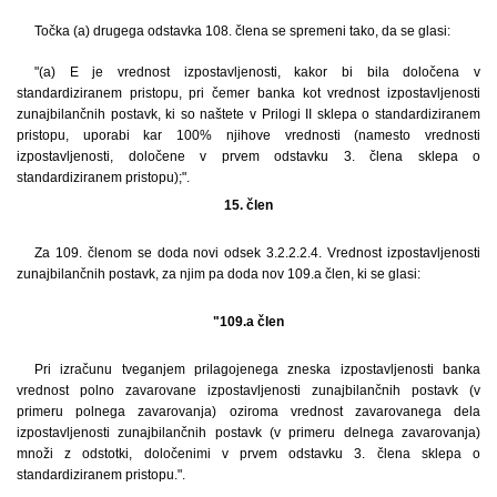
Točka (a) drugega odstavka 108. člena se spremeni tako, da se glasi:
"(a) E je vrednost izpostavljenosti, kakor bi bila določena v
standardiziranem pristopu, pri čemer banka kot vrednost izpostavljenosti
zunajbilančnih postavk, ki so naštete v Prilogi II sklepa o standardiziranem
pristopu, uporabi kar 100% njihove vrednosti (namesto vrednosti
izpostavljenosti, določene v prvem odstavku 3. člena sklepa o
standardiziranem pristopu);".
15. člen
Za 109. členom se doda novi odsek 3.2.2.2.4. Vrednost izpostavljenosti
zunajbilančnih postavk, za njim pa doda nov 109.a člen, ki se glasi:
"109.a člen
Pri izračunu tveganjem prilagojenega zneska izpostavljenosti banka
vrednost polno zavarovane izpostavljenosti zunajbilančnih postavk (v
primeru polnega zavarovanja) oziroma vrednost zavarovanega dela
izpostavljenosti zunajbilančnih postavk (v primeru delnega zavarovanja)
množi z odstotki, določenimi v prvem odstavku 3. člena sklepa o
standardiziranem pristopu.".