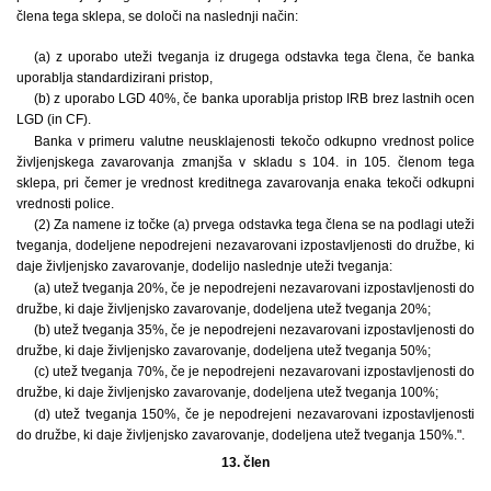
člena tega sklepa, se določi na naslednji način:
(a) z uporabo uteži tveganja iz drugega odstavka tega člena, če banka
uporablja standardizirani pristop,
(b) z uporabo LGD 40%, če banka uporablja pristop IRB brez lastnih ocen
LGD (in CF).
Banka v primeru valutne neusklajenosti tekočo odkupno vrednost police
življenjskega zavarovanja zmanjša v skladu s 104. in 105. členom tega
sklepa, pri čemer je vrednost kreditnega zavarovanja enaka tekoči odkupni
vrednosti police.
(2) Za namene iz točke (a) prvega odstavka tega člena se na podlagi uteži
tveganja, dodeljene nepodrejeni nezavarovani izpostavljenosti do družbe, ki
daje življenjsko zavarovanje, dodelijo naslednje uteži tveganja:
(a) utež tveganja 20%, če je nepodrejeni nezavarovani izpostavljenosti do
družbe, ki daje življenjsko zavarovanje, dodeljena utež tveganja 20%;
(b) utež tveganja 35%, če je nepodrejeni nezavarovani izpostavljenosti do
družbe, ki daje življenjsko zavarovanje, dodeljena utež tveganja 50%;
(c) utež tveganja 70%, če je nepodrejeni nezavarovani izpostavljenosti do
družbe, ki daje življenjsko zavarovanje, dodeljena utež tveganja 100%;
(d) utež tveganja 150%, če je nepodrejeni nezavarovani izpostavljenosti
do družbe, ki daje življenjsko zavarovanje, dodeljena utež tveganja 150%.".
13. člen