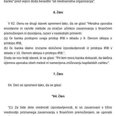
banka" pred vejico doda besedilo "ali mednarodna organizacija".
6. člen
V 62. členu se drugi stavek spremeni tako, da se glasi: "Hkratna uporaba
enostavne in razvite metode za izračun učinkov zavarovanja s finančnim
premoženjem ni dovoljena, razen v naslednjih primerih:
(a) če banka postopno uvaja pristop IRB v skladu z 9. členom sklepa o
pristopu IRB,
(b) če banka stalno izvzame določene izpostavljenosti iz pristopa IRB v
skladu z 10. členom sklepa o pristopu IRB.".
Doda se nov tretji stavek, ki se glasi: "Pri tem mora banka dokazati, da takšna
izjemna uporaba obeh metod ni namenjena zniževanju kapitalskih zahtev.".
7. člen
64. člen se spremeni tako, da se glasi:
"64. člen
"(1) Za tiste dele vrednosti izpostavljenosti, ki so zavarovani s tržno
vrednostjo priznanega zavarovanja s finančnim premoženjem, se uporabi