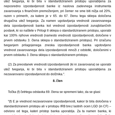
utež tveganja, ki bi bila v standardiziranem pristopu uporabljena za
neposredno izpostavljenost banke iz naslova zadevnega instrumenta
zavarovanja s finančnim premoženjem, pri čemer ne sme biti nižja od 20%,
razen v primerih, za katere je v 65. do 67. členu tega sklepa določena
drugačna utež tveganja. Za namen ugotavljanja vrednosti zavarovanega
dela izpostavljenosti banka kot vrednost izpostavljenosti zunajbilančnih
postavk, ki so naštete v Prilogi II sklepa o standardiziranem pristopu, uporabi
kar 100% njihove vrednosti (namesto vrednosti izpostavljenosti, določene v
prvem odstavku 3. člena sklepa o standardiziranem pristopu). Pri izračunu
tveganjem prilagojenega zneska izpostavljenosti banka ugotovljeno
vrednost zavarovanega dela izpostavljenosti množi z odstotki, določenimi v
prvem odstavku 3. člena sklepa o standardiziranem pristopu.
(2) Za preostanek vrednosti izpostavljenosti (ki ni zavarovana) se uporabi
utež tveganja, ki bi bila v standardiziranem pristopu uporabljena za
nezavarovano izpostavljenost do dolžnika.".
8. člen
Točka (f) četrtega odstavka 69. člena se spremeni tako, da se glasi:
"(f) E je vrednost nezavarovane izpostavljenosti, kakor bi bila določena v
standardiziranem pristopu ali v pristopu IRB brez lastnih ocen LGD (in CF) –
odvisno od tega, kateri pristop banka uporablja. Za ta namen banka, ki