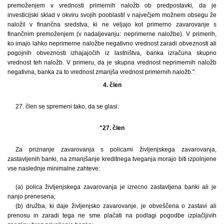
premoženjem v vrednosti primernih naložb ob predpostavki, da je
investicijski sklad v okviru svojih pooblastil v največjem možnem obsegu že
naložil v finančna sredstva, ki ne veljajo kot primerno zavarovanje s
finančnim premoženjem (v nadaljevanju: neprimerne naložbe). V primerih,
ko imajo lahko neprimerne naložbe negativno vrednost zaradi obveznosti ali
pogojnih obveznosti izhajajočih iz lastništva, banka izračuna skupno
vrednost teh naložb. V primeru, da je skupna vrednost neprimernih naložb
negativna, banka za to vrednost zmanjša vrednost primernih naložb.".
4. člen
27. člen se spremeni tako, da se glasi:
"27. člen
Za priznanje zavarovanja s policami življenjskega zavarovanja,
zastavljenih banki, na zmanjšanje kreditnega tveganja morajo biti izpolnjene
vse naslednje minimalne zahteve:
(a) polica življenjskega zavarovanja je izrecno zastavljena banki ali je
nanjo prenesena;
(b) družba, ki daje življenjsko zavarovanje, je obveščena o zastavi ali
prenosu in zaradi tega ne sme plačati na podlagi pogodbe izplačljivih