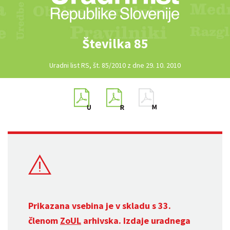
Številka 85
Uradni list RS, št. 85/2010 z dne 29. 10. 2010
Prikazana vsebina je v skladu s 33.
členom
ZoUL
arhivska. Izdaje uradnega