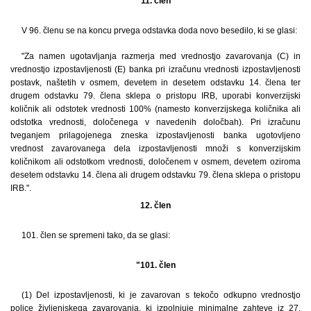
11. člen
V 96. členu se na koncu prvega odstavka doda novo besedilo, ki se glasi:
"Za namen ugotavljanja razmerja med vrednostjo zavarovanja (C) in
vrednostjo izpostavljenosti (E) banka pri izračunu vrednosti izpostavljenosti
postavk, naštetih v osmem, devetem in desetem odstavku 14. člena ter
drugem odstavku 79. člena sklepa o pristopu IRB, uporabi konverzijski
količnik ali odstotek vrednosti 100% (namesto konverzijskega količnika ali
odstotka vrednosti, določenega v navedenih določbah). Pri izračunu
tveganjem prilagojenega zneska izpostavljenosti banka ugotovljeno
vrednost zavarovanega dela izpostavljenosti množi s konverzijskim
količnikom ali odstotkom vrednosti, določenem v osmem, devetem oziroma
desetem odstavku 14. člena ali drugem odstavku 79. člena sklepa o pristopu
IRB.".
12. člen
101. člen se spremeni tako, da se glasi:
"101. člen
(1) Del izpostavljenosti, ki je zavarovan s tekočo odkupno vrednostjo
police življenjskega zavarovanja, ki izpolnjuje minimalne zahteve iz 27.