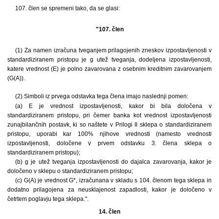
107. člen se spremeni tako, da se glasi:
"107. člen
(1) Za namen izračuna tveganjem prilagojenih zneskov izpostavljenosti v
standardiziranem pristopu je g utež tveganja, dodeljena izpostavljenosti,
katere vrednost (E) je polno zavarovana z osebnim kreditnim zavarovanjem
(G(A)).
(2) Simboli iz prvega odstavka tega člena imajo naslednji pomen:
(a) E je vrednost izpostavljenosti, kakor bi bila določena v
standardiziranem pristopu, pri čemer banka kot vrednost izpostavljenosti
zunajbilančnih postavk, ki so naštete v Prilogi II sklepa o standardiziranem
pristopu, uporabi kar 100% njihove vrednosti (namesto vrednosti
izpostavljenosti, določene v prvem odstavku 3. člena sklepa o
standardiziranem pristopu);
(b) g je utež tveganja izpostavljenosti do dajalca zavarovanja, kakor je
določeno v sklepu o standardiziranem pristopu;
(c) G(A) je vrednost G*, izračunana v skladu s 104. členom tega sklepa in
dodatno prilagojena za neusklajenost zapadlosti, kakor je določeno v
četrtem poglavju tega sklepa.".
14. člen