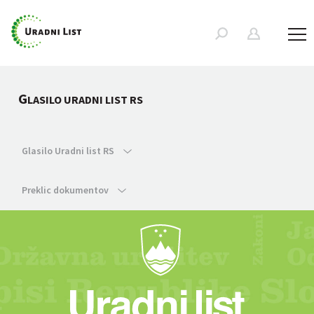
G
LASILO URADNI LIST RS
Glasilo Uradni list RS
Preklic dokumentov