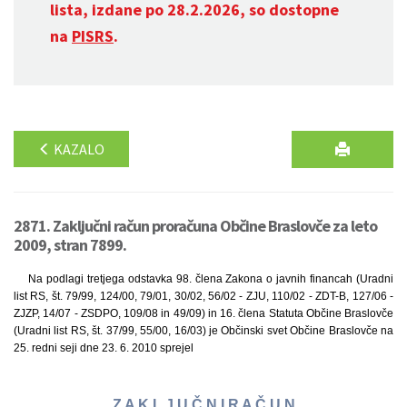
lista, izdane po 28.2.2026, so dostopne
na
PISRS
.
KAZALO
2871. Zaključni račun proračuna Občine Braslovče za leto
2009, stran 7899.
Na podlagi tretjega odstavka 98. člena Zakona o javnih financah (Uradni
list RS, št. 79/99, 124/00, 79/01, 30/02, 56/02 - ZJU, 110/02 - ZDT-B, 127/06 -
ZJZP, 14/07 - ZSDPO, 109/08 in 49/09) in 16. člena Statuta Občine Braslovče
(Uradni list RS, št. 37/99, 55/00, 16/03) je Občinski svet Občine Braslovče na
25. redni seji dne 23. 6. 2010 sprejel
Z A K L J U Č N I R A Č U N