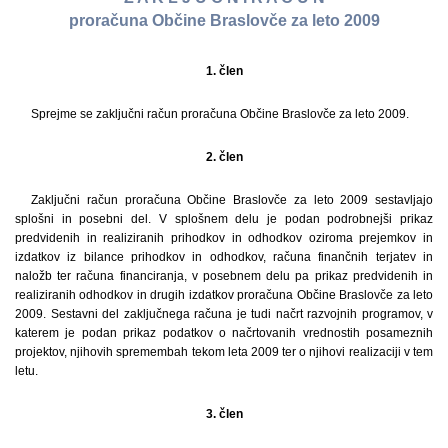
proračuna Občine Braslovče za leto 2009
1. člen
Sprejme se zaključni račun proračuna Občine Braslovče za leto 2009.
2. člen
Zaključni račun proračuna Občine Braslovče za leto 2009 sestavljajo
splošni in posebni del. V splošnem delu je podan podrobnejši prikaz
predvidenih in realiziranih prihodkov in odhodkov oziroma prejemkov in
izdatkov iz bilance prihodkov in odhodkov, računa finančnih terjatev in
naložb ter računa financiranja, v posebnem delu pa prikaz predvidenih in
realiziranih odhodkov in drugih izdatkov proračuna Občine Braslovče za leto
2009. Sestavni del zaključnega računa je tudi načrt razvojnih programov, v
katerem je podan prikaz podatkov o načrtovanih vrednostih posameznih
projektov, njihovih spremembah tekom leta 2009 ter o njihovi realizaciji v tem
letu.
3. člen