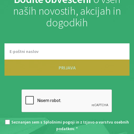
naših novostih, akcijah in
dogodkih
PRIJAVA
Seznanjen sem s
Splošnimi pogoji
in z
Izjavo o varstvu osebnih
podatkov
. *