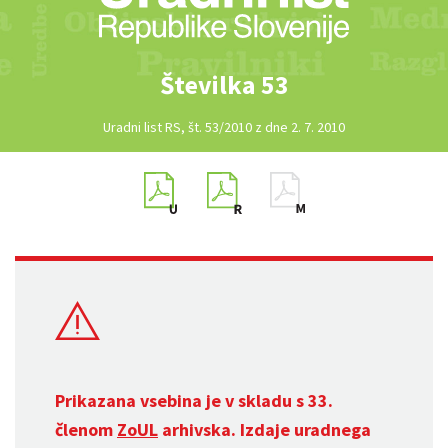
Številka 53
Uradni list RS, št. 53/2010 z dne 2. 7. 2010
Prikazana vsebina je v skladu s 33.
členom
ZoUL
arhivska. Izdaje uradnega