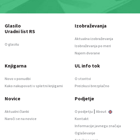
Glasilo
Izobraževanja
Uradni list RS
Aktualna izobraževanja
O glasilu
Izobraževanja po meri
Najem dvorane
Knjigarna
UL info tok
Novo v ponudbi
O storitvi
Kako nakupovati v spletni knjigarni
Preizkusi brezplačno
Novice
Podjetje
|
Aktualni članki
O podjetju
About
Naroči se na novice
Kontakt
Informacije javnega značaja
Oglaševanje