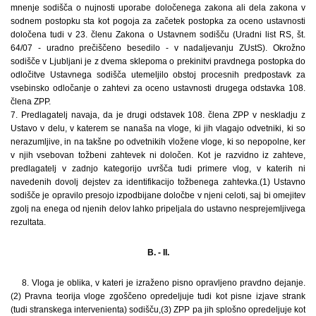
mnenje sodišča o nujnosti uporabe določenega zakona ali dela zakona v
sodnem postopku sta kot pogoja za začetek postopka za oceno ustavnosti
določena tudi v 23. členu Zakona o Ustavnem sodišču (Uradni list RS, št.
64/07 - uradno prečiščeno besedilo - v nadaljevanju ZUstS). Okrožno
sodišče v Ljubljani je z dvema sklepoma o prekinitvi pravdnega postopka do
odločitve Ustavnega sodišča utemeljilo obstoj procesnih predpostavk za
vsebinsko odločanje o zahtevi za oceno ustavnosti drugega odstavka 108.
člena ZPP.
7. Predlagatelj navaja, da je drugi odstavek 108. člena ZPP v neskladju z
Ustavo v delu, v katerem se nanaša na vloge, ki jih vlagajo odvetniki, ki so
nerazumljive, in na takšne po odvetnikih vložene vloge, ki so nepopolne, ker
v njih vsebovan tožbeni zahtevek ni določen. Kot je razvidno iz zahteve,
predlagatelj v zadnjo kategorijo uvršča tudi primere vlog, v katerih ni
navedenih dovolj dejstev za identifikacijo tožbenega zahtevka.(1) Ustavno
sodišče je opravilo presojo izpodbijane določbe v njeni celoti, saj bi omejitev
zgolj na enega od njenih delov lahko pripeljala do ustavno nesprejemljivega
rezultata.
B. - II.
8. Vloga je oblika, v kateri je izraženo pisno opravljeno pravdno dejanje.
(2) Pravna teorija vloge zgoščeno opredeljuje tudi kot pisne izjave strank
(tudi stranskega intervenienta) sodišču,(3) ZPP pa jih splošno opredeljuje kot