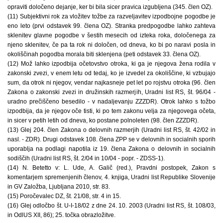
opraviti določeno dejanje, ker bi bila sicer pravica izgubljena (345. člen OZ).
(11) Subjektivni rok za vložitev tožbe za razveljavitev izpodbojne pogodbe je
eno leto (prvi odstavek 99. člena OZ). Stranka predpogodbe lahko zahteva
sklenitev glavne pogodbe v šestih mesecih od izteka roka, določenega za
njeno sklenitev, če pa ta rok ni določen, od dneva, ko bi po naravi posla in
okoliščinah pogodba morala biti sklenjena (peti odstavek 33. člena OZ).
(12) Mož lahko izpodbija očetovstvo otroka, ki ga je njegova žena rodila v
zakonski zvezi, v enem letu od tedaj, ko je izvedel za okoliščine, ki vzbujajo
sum, da otrok ni njegov, vendar najkasneje pet let po rojstvu otroka (96. člen
Zakona o zakonski zvezi in družinskih razmerjih, Uradni list RS, št. 96/04 -
uradno prečiščeno besedilo - v nadaljevanju ZZZDR). Otrok lahko s tožbo
izpodbija, da je njegov oče tisti, ki po tem zakonu velja za njegovega očeta,
in sicer v petih letih od dneva, ko postane polnoleten (98. člen ZZZDR).
(13) Glej 204. člen Zakona o delovnih razmerjih (Uradni list RS, št. 42/02 in
nasl. - ZDR). Drugi odstavek 108. člena ZPP se v delovnih in socialnih sporih
uporablja na podlagi napotila iz 19. člena Zakona o delovnih in socialnih
sodiščih (Uradni list RS, št. 2/04 in 10/04 - popr. - ZDSS-1).
(14) N. Betetto v: L. Ude, A. Galič (red.), Pravdni postopek, Zakon s
komentarjem spremenjenih členov, 4. knjiga, Uradni list Republike Slovenije
in GV Založba, Ljubljana 2010, str. 83.
(15) Poročevalec DZ, št. 21/08, str. 4 in 15.
(16) Glej odločbo št. U-I-18/02 z dne 24. 10. 2003 (Uradni list RS, št. 108/03,
in OdlUS XII, 86); 25. točka obrazložitve.