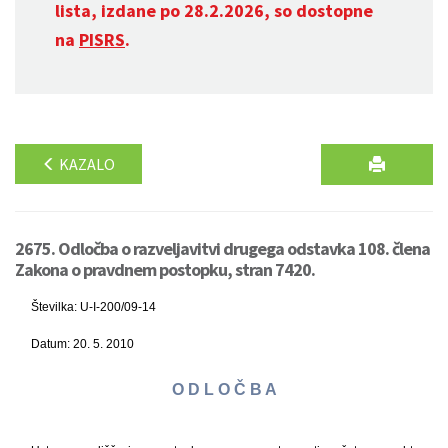
lista, izdane po 28.2.2026, so dostopne
na
PISRS
.
KAZALO
2675. Odločba o razveljavitvi drugega odstavka 108. člena
Zakona o pravdnem postopku, stran 7420.
Številka: U-I-200/09-14
Datum: 20. 5. 2010
O D L O Č B A