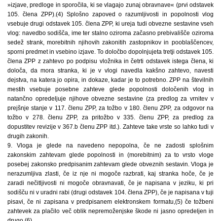
»izjave, predloge in sporočila, ki se vlagajo zunaj obravnave« (prvi odstavek
105. člena ZPP).(4) Splošno zapoved o razumljivosti in popolnosti vlog
vsebuje drugi odstavek 105. člena ZPP, ki ureja tudi obvezne sestavine vseh
vlog: navedbo sodišča, ime ter stalno oziroma začasno prebivališče oziroma
sedež strank, morebitnih njihovih zakonitih zastopnikov in pooblaščencev,
sporni predmet in vsebino izjave. To določbo dopolnjujeta tretji odstavek 105.
člena ZPP z zahtevo po podpisu vložnika in četrti odstavek istega člena, ki
določa, da mora stranka, ki je v vlogi navedla kakšno zahtevo, navesti
dejstva, na katera jo opira, in dokaze, kadar je to potrebno. ZPP na številnih
mestih vsebuje posebne zahteve glede popolnosti določenih vlog in
natančno opredeljuje njihove obvezne sestavine (za predlog za vrnitev v
prejšnje stanje v 117. členu ZPP, za tožbo v 180. členu ZPP, za odgovor na
tožbo v 278. členu ZPP, za pritožbo v 335. členu ZPP, za predlog za
dopustitev revizije v 367.b členu ZPP itd.). Zahteve take vrste so lahko tudi v
drugih zakonih.
9. Vloga je glede na navedeno nepopolna, če ne zadosti splošnim
zakonskim zahtevam glede popolnosti in (morebitnim) za to vrsto vloge
posebej zakonsko predpisanim zahtevam glede obveznih sestavin. Vloga je
nerazumljiva zlasti, če iz nje ni mogoče razbrati, kaj stranka hoče, če je
zaradi nečitljivosti ni mogoče obravnavati, če je napisana v jeziku, ki pri
sodišču ni v uradni rabi (drugi odstavek 104. člena ZPP), če je napisana v tuji
pisavi, če ni zapisana v predpisanem elektronskem formatu,(5) če tožbeni
zahtevek za plačilo več oblik nepremoženjske škode ni jasno opredeljen in
drugo.(6)