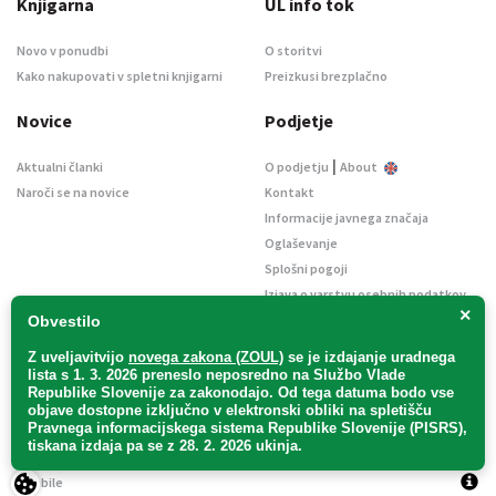
Knjigarna
UL info tok
Novo v ponudbi
O storitvi
Kako nakupovati v spletni knjigarni
Preizkusi brezplačno
Novice
Podjetje
|
Aktualni članki
O podjetju
About
Naroči se na novice
Kontakt
Informacije javnega značaja
Oglaševanje
Splošni pogoji
Izjava o varstvu osebnih podatkov
×
E-dražbe
Obvestilo
Z uveljavitvijo
novega zakona (ZOUL)
se je
izdajanje uradnega
lista s 1. 3. 2026 preneslo
neposredno
na Službo Vlade
Republike Slovenije za zakonodajo
. Od tega datuma bodo vse
objave dostopne izključno v elektronski obliki na spletišču
Pravnega informacijskega sistema Republike Slovenije (PISRS),
Uradni list d. o. o. – v likvidaciji / Vse pravice pridržane.
tiskana izdaja pa se z 28. 2. 2026 ukinja.
Pravna obvestila
/
Piškotki
/ Avtorji:
TriTim spletna agencija
v sodelovanju z
2Mobile