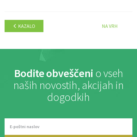
KAZALO
NA VRH
Bodite obveščeni
o vseh
naših novostih, akcijah in
dogodkih