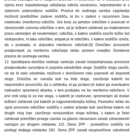
njemu brez nepotrebnega odlašanja odloča neodvisno, nepristransko in z
zakonom ustanovljeno sodišče. Pravica do sodnega varstva zagotavlja
možnost predložitve zadeve sodišču, ki bo v zadevi v razumnem času
vsebinsko (meritorno) odločilo. Gre torej za jamstvo odločitve o pravicah in
obveznostih oziroma odločitve o tem, ali je tožbeni zahtevek po materialnem
pravu utemeljen ali neutemeljen; odločba, s katero sodišče zavrže tožbo kot
nedopustno, ni taka odločitev, ampak je le odločitev, s katero sodišče izreče,
da v postopku ni dopustno meritorno odločati.(8) Določitev procesnih
predpostavk za meritorno odločanje lahko pomeni omejitev človekove
pravice do sodnega varstva.
12. Izpodbijana določba vsebuje sankcijo zaradi neizpolnjevanja procesne
predpostavke razumljive in popolne odvetniške vloge. Sodišče vlogo zavrže,
ne da bi dalo odvetniku možnost v določenem roku popraviti ali dopolniti
vlogo. Določba se nanaša tudi na tiste vloge, zavrženje katerih bo
neposredno povzročilo, da o zahtevku, ki ga postavi (in kakor ga eventualno
naknadno spremeni) stranka, v tem postopku ne bo meritorno odločeno. V
prvi vrsti velja to za vse vloge, v katerih je vsebovan, spremenjen ali dodan
tožbeni zahtevek (od katerih je najpomembnejša tožba). Posredno lahko do
zgolj procesne odločitve sodišča v zadevi pripelje tudi zavrženje katere od
drugih vlog (npr. zavrženje nerazumljive vloge tožnika, s katero je želel
zahtevati preložitev prvega naroka za glavno obravnavo zaradi zdravstvenih
razlogov po drugem odstavku 115. člena ZPP - posledično sodišče na
podlagi tretjega odstavka 282. člena ZPP zaradi neupravičene odsotnosti