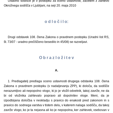
Ustavno sodišče je v postopku za oceno ustavnosti, začetem z zahtevo
Okrožnega sodišča v Ljubljani, na seji 20. maja 2010
o d l o č i l o:
Drugi odstavek 108. člena Zakona o pravdnem postopku (Uradni list RS,
št. 73/07 - uradno prečiščeno besedilo in 45/08) se razveljavi.
O b r a z l o ž i t e v
A.
1. Predlagatelj predlaga oceno ustavnosti drugega odstavka 108. člena
Zakona o pravdnem postopku (v nadaljevanju ZPP), ki določa, da sodišče
nerazumljivo ali nepopolno vlogo, ki jo je vložil odvetnik, takoj zavrže, ne da
bi od vložnika zahtevalo popravo ali dopolnitev vloge. Meni, da je
izpodbijana določba v neskladju s pravico do enakosti pred zakonom in s
pravico do sodnega varstva v tistem delu, v katerem nalaga sodišču, da takoj
zavrže vlogo, ko je ta nejasna ali ko je nepopolna, ker zahtevek, vsebovan v