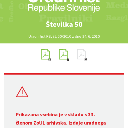
Številka 50
Uradni list RS, št. 50/2010 z dne 24. 6. 2010
Prikazana vsebina je v skladu s 33.
členom
ZoUL
arhivska. Izdaje uradnega