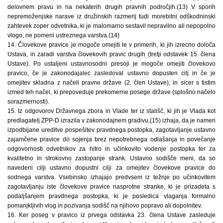
delovnem pravu in na nekaterih drugih pravnih področjih.(13) V sporih
nepremoženjske narave iz družinskih razmerij tudi morebitni odškodninski
zahtevek zoper odvetnika, ki je malomarno sestavil nepravilno ali nepopolno
vlogo, ne pomeni ustreznega varstva.(14)
14. Človekove pravice je mogoče omejiti le v primerih, ki jih izrecno določa
Ustava, in zaradi varstva človekovih pravic drugih (tretji odstavek 15. člena
Ustave). Po ustaljeni ustavnosodni presoji je mogoče omejiti človekovo
pravico, če je zakonodajalec zasledoval ustavno dopusten cilj in če je
omejitev skladna z načeli pravne države (2. člen Ustave), in sicer s tistim
izmed teh načel, ki prepoveduje prekomerne posege države (splošno načelo
sorazmernosti).
15. Iz odgovorov Državnega zbora in Vlade ter iz stališč, ki jih je Vlada kot
predlagatelj ZPP-D izrazila v zakonodajnem gradivu,(15) izhaja, da je namen
izpodbijane ureditve pospešitev pravdnega postopka, zagotavljanje ustavno
zajamčene pravice do sojenja brez nepotrebnega odlašanja in povečanje
odgovornosti odvetnikov za hitro in učinkovito vodenje postopka ter za
kvalitetno in strokovno zastopanje strank. Ustavno sodišče meni, da so
navedeni cilji ustavno dopustni cilji za omejitev človekove pravice do
sodnega varstva. Vsebinsko izhajajo predvsem iz težnje po učinkovitem
zagotavljanju iste človekove pravice nasprotne stranke, ki je prizadeta s
podaljšanjem pravdnega postopka, ki je posledica vlaganja formalno
pomanjkljivih vlog in pozivanja sodišč na njihovo popravo ali dopolnitev.
16. Ker poseg v pravico iz prvega odstavka 23. člena Ustave zasleduje