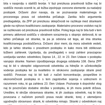
bila v nasprotju s stališči teorije. V fazi preizkusa pravilnosti tožbe naj bi
sodišče moralo oceniti le, ali tožba izpolnjuje osnovne elemente za nadaljnji
postopek. Državni zbor navaja, da se poznavanje materialnega in
procesnega prava od odvetnika pričakuje. Zanika težo argumenta
predlagatelja, da ZPP pri preizkusu sklepčnosti ne razlikuje med strankami
glede na njihovo kvalificirano zastopanje. Materialno procesno vodstvo naj bi
se razlikovalo od preizkusa pravilnosti tožbe. Poleg tega naj bi bila tudi v tem
primeru aktivnost sodišča v obratnem sorazmerju s stopnjo skrbnosti, ki se
lahko pričakuje od stranke, ta pa je odvisna od tega, ali ima stranka
kvalificiranega pooblaščenca. Državni zbor meni, da mora odvetnik vedeti,
kdo je lahko stranka v pravdnem postopku in kako mora biti oblikovan
tožbeni zahtevek. Ugotavlja, da predlagatelj v svoji zahtevi pravzaprav
uveljavlja varstvo odvetnikov, čeprav 14., 22. in 23. člen Ustave v postopku
varujejo stranke. Namen izpodbijanega drugega odstavka 108. člena ZPP
naj bi bil v okrepitvi odgovornosti odvetnika za hitrejše in učinkovitejše
vodenje postopka ter za kvalitetno in strokovno zastopanje strank pred
sodišči. Povezan naj bi bil tudi z načeli koncentracije, pospešitve in
ekonomičnosti postopka in s tem zagotovitve sojenja v ustreznem in
razumnem roku, ki ga zahteva 23. člen Ustave. Pozivanje k dopolnitvi vlog
naj bi povzročalo dodatne stroške v postopku, ki jih mora pokriti država.
Ureditev, ki strožje obravnava stranke, ki jih zastopa odvetnik, naj bi bila
povezana z načelom pomoči prava neuki stranki, torej z utemeljeno
ugodnejšo obravnavo strank, ki odvetnika nimajo. Stranki z odvetnikom naj