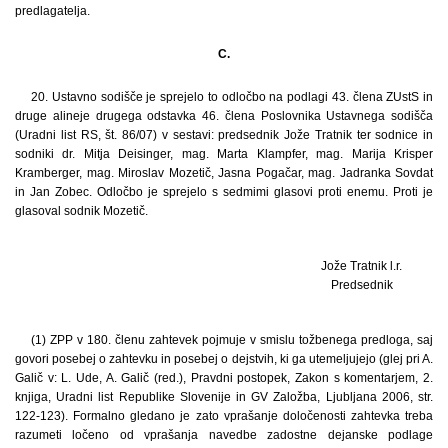
predlagatelja.
C.
20. Ustavno sodišče je sprejelo to odločbo na podlagi 43. člena ZUstS in
druge alineje drugega odstavka 46. člena Poslovnika Ustavnega sodišča
(Uradni list RS, št. 86/07) v sestavi: predsednik Jože Tratnik ter sodnice in
sodniki dr. Mitja Deisinger, mag. Marta Klampfer, mag. Marija Krisper
Kramberger, mag. Miroslav Mozetič, Jasna Pogačar, mag. Jadranka Sovdat
in Jan Zobec. Odločbo je sprejelo s sedmimi glasovi proti enemu. Proti je
glasoval sodnik Mozetič.
Jože Tratnik l.r.
Predsednik
(1) ZPP v 180. členu zahtevek pojmuje v smislu tožbenega predloga, saj
govori posebej o zahtevku in posebej o dejstvih, ki ga utemeljujejo (glej pri A.
Galič v: L. Ude, A. Galič (red.), Pravdni postopek, Zakon s komentarjem, 2.
knjiga, Uradni list Republike Slovenije in GV Založba, Ljubljana 2006, str.
122-123). Formalno gledano je zato vprašanje določenosti zahtevka treba
razumeti ločeno od vprašanja navedbe zadostne dejanske podlage