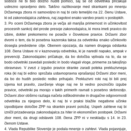
sodišče ne bi bilo dolžno nuditi pomoči, saj se od odvetnika pričakuje
ustrezno opravljeno delo. Takšno razlikovanje med strankami po mnenju
Državnega zbora ni samovoljno in naj bi celo temeljilo na 22. členu Ustave,
ki od zakonodajalca zahteva, naj zagotovi enako varstvo pravic v postopkih.
3. Po oceni Državnega zbora je večja ali manjša primernost in učinkovitost
procesnih sankcij del proste presoje zakonodajalca, ki mora imeti pravico do
izbire, dokler prekomerno ne poseže v človekove pravice. Državni zbor
dvomi o tem, da bi posebna kazenska taksa za odvetnika enako učinkovito
dosegla predvidene cilje. Obenem opozarja, da namen drugega odstavka
108. člena Ustave ni v kaznovanju odvetnika, ki je naredil napako, ampak v
prevenciji. Zakonodajalec pričakuje, da bo določba vplivala na to, da se
bodo odvetniki zavedali posledic in bodo vlagali vloge, primerne za takojšnjo
obravnavo. V zvezi z izgubo pravice stranke zaradi poteka prekluzivnega
roka (ki naj bi edino sprožala ustavnopravna vprašanja) Državni zbor meni,
da bo do hudih posledic redko prihajalo. Prekluzivni roki naj bi bili prej
izjema kot pravilo, zavrženje vloge naj ne bi vedno povzročilo izgube
pravice, odvetniki pa morajo v takih primerih ravnati s posebno skrbnostjo.
Državni zbor obširno razlaga načela odškodninske in drugačne odgovornosti
odvetnika za njegovo delo, ki naj bi v praksi blažile negativne učinke
izpodbijane določbe ZPP na strankin pravni položaj. Uspeh zahteve naj bi
izničil prizadevanja zakonodajalca za hiter in ekonomičen postopek. Državni
zbor meni, da drugi odstavek 108. člena ZPP ni v neskladju s 14. in 23.
členom Ustave.
4. Vlada Republike Slovenije je podala mnenje o zahtevi. Vlada pojasnjuje,