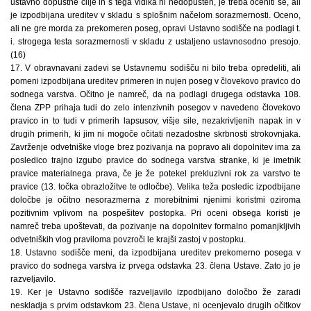
ustavno dopustne cilje in s tega vidika ni nedopusten, je treba oceniti še, ali
je izpodbijana ureditev v skladu s splošnim načelom sorazmernosti. Oceno,
ali ne gre morda za prekomeren poseg, opravi Ustavno sodišče na podlagi t.
i. strogega testa sorazmernosti v skladu z ustaljeno ustavnosodno presojo.
(16)
17. V obravnavani zadevi se Ustavnemu sodišču ni bilo treba opredeliti, ali
pomeni izpodbijana ureditev primeren in nujen poseg v človekovo pravico do
sodnega varstva. Očitno je namreč, da na podlagi drugega odstavka 108.
člena ZPP prihaja tudi do zelo intenzivnih posegov v navedeno človekovo
pravico in to tudi v primerih lapsusov, višje sile, nezakrivljenih napak in v
drugih primerih, ki jim ni mogoče očitati nezadostne skrbnosti strokovnjaka.
Zavrženje odvetniške vloge brez pozivanja na popravo ali dopolnitev ima za
posledico trajno izgubo pravice do sodnega varstva stranke, ki je imetnik
pravice materialnega prava, če je že potekel prekluzivni rok za varstvo te
pravice (13. točka obrazložitve te odločbe). Velika teža posledic izpodbijane
določbe je očitno nesorazmerna z morebitnimi njenimi koristmi oziroma
pozitivnim vplivom na pospešitev postopka. Pri oceni obsega koristi je
namreč treba upoštevati, da pozivanje na dopolnitev formalno pomanjkljivih
odvetniških vlog praviloma povzroči le krajši zastoj v postopku.
18. Ustavno sodišče meni, da izpodbijana ureditev prekomerno posega v
pravico do sodnega varstva iz prvega odstavka 23. člena Ustave. Zato jo je
razveljavilo.
19. Ker je Ustavno sodišče razveljavilo izpodbijano določbo že zaradi
neskladja s prvim odstavkom 23. člena Ustave, ni ocenjevalo drugih očitkov