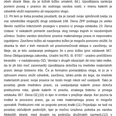
obeh strank šteje, da je tožnik tožbo umaknil, itd.). Izpodbijana sankcija
pomeni poseg v pravico do sodnega varstva oseb, v imenu katerih je
odvetnik vložil nepravilno ali nepopolno vlogo.
13. Pri tem je treba posebej poudariti, da je zaradi svoje splošnosti (velja za
vse odvetniške vloge)(9) drugi odstavek 108. člena ZPP podlaga za veliko
število različno intenzivnih posegov v pravico iz prvega odstavka 23. člena
Ustave. V nekaterih primerih zavrženja vlog nimajo trajnih in neodvrnljivih
učinkov. Sodno varstvo določene pravice materialnega prava ni nepovratno
izgubljeno. Zavrženo tožbo ali nasprotno tožbo je mogoče ponovno vložiti; če
stranka to stori v treh mesecih od pravnomočnosti sklepa o zavrženju, se
šteje, da je bilo zastaranje pretrgano že s prvo tožbo (prvi odstavek 367.
člena Obligacijskega zakonika, Uradni list RS, št. 97/07 - uradno prečiščeno
besedilo - v nadaljevanju OZ). Vendar v drugih situacijah (ki niso tako redke,
da bi jih bilo moč zanemariti) izpodbijana določba na imetnike materialnih
pravic deluje bistveno trše. Če je formalno pomanjkljiva vloga, ki jo je v
njihovem imenu vložil odvetnik, zavržena, lahko pride do tega, da imetniki
materialnih pravic svoje pravice ne bodo mogli nikoli več uveljaviti. Tako je
posebej glede imetnikov pravic, za uveljavljanje katerih pravo določa
prekluzivne roke, glede katerih ni pravila, enakega tistemu iz prvega
odstavka 367. člena OZ,(10) in kjer ni vrnitve v prejšnje stanje. Ker pozna ta
institut le procesno pravo, ga za roke materialnega prava ni mogoče
uporabiti. Prekluzivni roki so pogosto precej kratki.(11) Pojavljajo se tudi na
posebej občutljivih področjih, kjer je močno izražena potreba po varstvu
šibkejših strank, med drugim na področju družinskih razmerij,(12) v