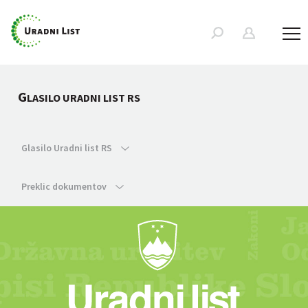
G
LASILO URADNI LIST RS
Glasilo Uradni list RS
Preklic dokumentov