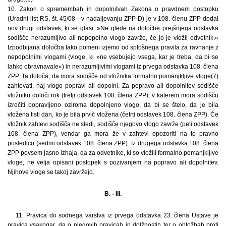
10. Zakon o spremembah in dopolnitvah Zakona o pravdnem postopku
(Uradni list RS, št. 45/08 - v nadaljevanju ZPP-D) je v 108. členu ZPP dodal
nov drugi odstavek, ki se glasi: »Ne glede na določbe prejšnjega odstavka
sodišče nerazumljivo ali nepopolno vlogo zavrže, če jo je vložil odvetnik.«
Izpodbijana določba tako pomeni izjemo od splošnega pravila za ravnanje z
nepopolnimi vlogami (vloge, ki »ne vsebujejo vsega, kar je treba, da bi se
lahko obravnavale«) in nerazumljivimi vlogami iz prvega odstavka 108. člena
ZPP. Ta določa, da mora sodišče od vložnika formalno pomanjkljive vloge(7)
zahtevati, naj vlogo popravi ali dopolni. Za popravo ali dopolnitev sodišče
vložniku določi rok (tretji odstavek 108. člena ZPP), v katerem mora sodišču
izročiti popravljeno oziroma dopolnjeno vlogo, da bi se štelo, da je bila
vložena tisti dan, ko je bila prvič vložena (četrti odstavek 108. člena ZPP). Če
vložnik zahtevi sodišča ne sledi, sodišče njegovo vlogo zavrže (peti odstavek
108. člena ZPP), vendar ga mora že v zahtevi opozoriti na to pravno
posledico (sedmi odstavek 108. člena ZPP). Iz drugega odstavka 108. člena
ZPP povsem jasno izhaja, da za odvetnike, ki so vložili formalno pomanjkljive
vloge, ne velja opisani postopek s pozivanjem na popravo ali dopolnitev.
Njihove vloge se takoj zavržejo.
B. - III.
11. Pravica do sodnega varstva iz prvega odstavka 23. člena Ustave je
pravica vsakogar, da o njegovih pravicah in dolžnostih ter o obtožbah proti