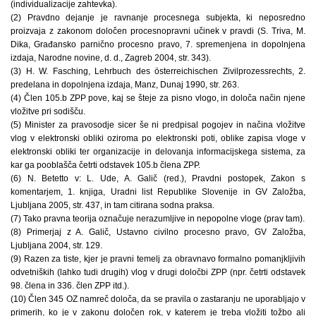
(individualizacije zahtevka).
(2) Pravdno dejanje je ravnanje procesnega subjekta, ki neposredno
proizvaja z zakonom določen procesnopravni učinek v pravdi (S. Triva, M.
Dika, Građansko parnično procesno pravo, 7. spremenjena in dopolnjena
izdaja, Narodne novine, d. d., Zagreb 2004, str. 343).
(3) H. W. Fasching, Lehrbuch des österreichischen Zivilprozessrechts, 2.
predelana in dopolnjena izdaja, Manz, Dunaj 1990, str. 263.
(4) Člen 105.b ZPP pove, kaj se šteje za pisno vlogo, in določa način njene
vložitve pri sodišču.
(5) Minister za pravosodje sicer še ni predpisal pogojev in načina vložitve
vlog v elektronski obliki oziroma po elektronski poti, oblike zapisa vloge v
elektronski obliki ter organizacije in delovanja informacijskega sistema, za
kar ga pooblašča četrti odstavek 105.b člena ZPP.
(6) N. Betetto v: L. Ude, A. Galič (red.), Pravdni postopek, Zakon s
komentarjem, 1. knjiga, Uradni list Republike Slovenije in GV Založba,
Ljubljana 2005, str. 437, in tam citirana sodna praksa.
(7) Tako pravna teorija označuje nerazumljive in nepopolne vloge (prav tam).
(8) Primerjaj z A. Galič, Ustavno civilno procesno pravo, GV Založba,
Ljubljana 2004, str. 129.
(9) Razen za tiste, kjer je pravni temelj za obravnavo formalno pomanjkljivih
odvetniških (lahko tudi drugih) vlog v drugi določbi ZPP (npr. četrti odstavek
98. člena in 336. člen ZPP itd.).
(10) Člen 345 OZ namreč določa, da se pravila o zastaranju ne uporabljajo v
primerih, ko je v zakonu določen rok, v katerem je treba vložiti tožbo ali