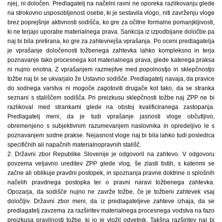
njej, ni določen. Predlagatelj na načelni ravni ne oporeka razlikovanju glede
na strokovno usposobljenost osebe, ki je sestavila vlogo, niti zavrženju vloge
brez poprejšnje aktivnosti sodišča, ko gre za očitne formalne pomanjkljivosti,
ki ne terjajo uporabe materialnega prava. Sankcija iz izpodbijane določbe pa
naj bi bila pretirana, ko gre za zahtevnejša vprašanja. Po oceni predlagatelja
je vprašanje določenosti tožbenega zahtevka lahko kompleksno in terja
poznavanje tako procesnega kot materialnega prava, glede katerega praksa
ni nujno enotna. Z vprašanjem razmejitve med popolnostjo in sklepčnostjo
tožbe naj bi se ukvarjalo že Ustavno sodišče. Predlagatelj navaja, da pravice
do sodnega varstva ni mogoče zagotoviti drugače kot tako, da se stranka
seznani s stališčem sodišča. Pri preizkusu sklepčnosti tožbe naj ZPP ne bi
razlikoval med strankami glede na obstoj kvalificiranega zastopanja.
Predlagatelj meni, da je tudi vprašanje jasnosti vloge občutljivo,
obremenjeno s subjektivnim razumevanjem naslovnika in opredeljivo le s
poznavanjem sodne prakse. Nejasnost vloge naj bi bila lahko tudi posledica
specifičnih ali napačnih materialnopravnih stališč.
2. Državni zbor Republike Slovenije je odgovoril na zahtevo. V odgovoru
povzema veljavno ureditev ZPP glede vlog, še zlasti tistih, s katerimi se
začne ali oblikuje pravdni postopek, in spoznanja pravne doktrine o splošnih
načelih pravdnega postopka ter o pravni naravi tožbenega zahtevka.
Opozarja, da sodišče nujno ne zavrže tožbe, če je tožbeni zahtevek vsaj
določljiv. Državni zbor meni, da iz predlagateljeve zahteve izhaja, da se
predlagatelj zavzema za razširitev materialnega procesnega vodstva na fazo
preizkusa pravilnosti tožbe, ki jo je vložil odvetnik. Takšna razširitev naj bi