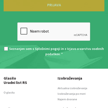
PRIJAVA
Seznanjen sem s
Splošnimi pogoji
in z
Izjavo o varstvu osebnih
podatkov
. *
Glasilo
Izobraževanja
Uradni list RS
Aktualna izobraževanja
O glasilu
Izobraževanja po meri
Najem dvorane