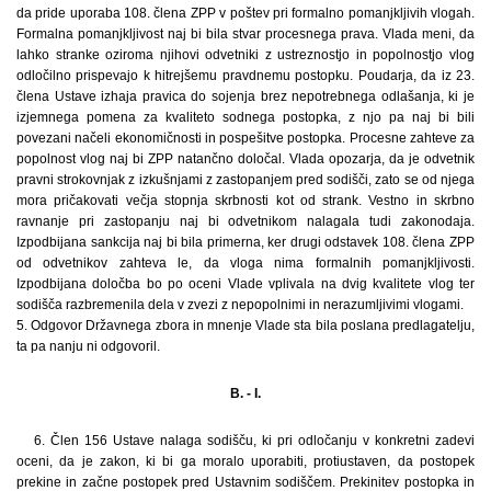
da pride uporaba 108. člena ZPP v poštev pri formalno pomanjkljivih vlogah.
Formalna pomanjkljivost naj bi bila stvar procesnega prava. Vlada meni, da
lahko stranke oziroma njihovi odvetniki z ustreznostjo in popolnostjo vlog
odločilno prispevajo k hitrejšemu pravdnemu postopku. Poudarja, da iz 23.
člena Ustave izhaja pravica do sojenja brez nepotrebnega odlašanja, ki je
izjemnega pomena za kvaliteto sodnega postopka, z njo pa naj bi bili
povezani načeli ekonomičnosti in pospešitve postopka. Procesne zahteve za
popolnost vlog naj bi ZPP natančno določal. Vlada opozarja, da je odvetnik
pravni strokovnjak z izkušnjami z zastopanjem pred sodišči, zato se od njega
mora pričakovati večja stopnja skrbnosti kot od strank. Vestno in skrbno
ravnanje pri zastopanju naj bi odvetnikom nalagala tudi zakonodaja.
Izpodbijana sankcija naj bi bila primerna, ker drugi odstavek 108. člena ZPP
od odvetnikov zahteva le, da vloga nima formalnih pomanjkljivosti.
Izpodbijana določba bo po oceni Vlade vplivala na dvig kvalitete vlog ter
sodišča razbremenila dela v zvezi z nepopolnimi in nerazumljivimi vlogami.
5. Odgovor Državnega zbora in mnenje Vlade sta bila poslana predlagatelju,
ta pa nanju ni odgovoril.
B. - I.
6. Člen 156 Ustave nalaga sodišču, ki pri odločanju v konkretni zadevi
oceni, da je zakon, ki bi ga moralo uporabiti, protiustaven, da postopek
prekine in začne postopek pred Ustavnim sodiščem. Prekinitev postopka in