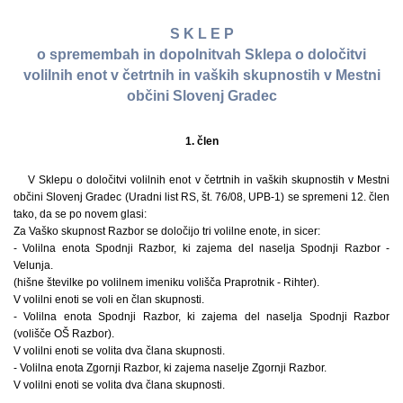
S K L E P
o spremembah in dopolnitvah Sklepa o določitvi
volilnih enot v četrtnih in vaških skupnostih v Mestni
občini Slovenj Gradec
1. člen
V Sklepu o določitvi volilnih enot v četrtnih in vaških skupnostih v Mestni
občini Slovenj Gradec (Uradni list RS, št. 76/08, UPB-1) se spremeni 12. člen
tako, da se po novem glasi:
Za Vaško skupnost Razbor se določijo tri volilne enote, in sicer:
- Volilna enota Spodnji Razbor, ki zajema del naselja Spodnji Razbor -
Velunja.
(hišne številke po volilnem imeniku volišča Praprotnik - Rihter).
V volilni enoti se voli en član skupnosti.
- Volilna enota Spodnji Razbor, ki zajema del naselja Spodnji Razbor
(volišče OŠ Razbor).
V volilni enoti se volita dva člana skupnosti.
- Volilna enota Zgornji Razbor, ki zajema naselje Zgornji Razbor.
V volilni enoti se volita dva člana skupnosti.