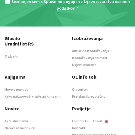
Seznanjen sem s
Splošnimi pogoji
in z
Izjavo o varstvu osebnih
podatkov
. *
Glasilo
Izobraževanja
Uradni list RS
Aktualna izobraževanja
O glasilu
Izobraževanja po meri
Najem dvorane
Knjigarna
UL info tok
Novo v ponudbi
O storitvi
Kako nakupovati v spletni knjigarni
Preizkusi brezplačno
Novice
Podjetje
|
Aktualni članki
O podjetju
About
Naroči se na novice
Kontakt
Informacije javnega značaja