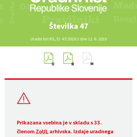
Številka 47
Uradni list RS, št. 47/2010 z dne 11. 6. 2010
Prikazana vsebina je v skladu s 33.
členom
ZoUL
arhivska. Izdaje uradnega