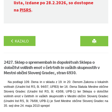
lista, izdane po 28.2.2026, so dostopne
na
PISRS
.
KAZALO
2427. Sklep o spremembah in dopolnitvah Sklepa o
določitvi volilnih enot v četrtnih in vaških skupnostih v
Mestni občini Slovenj Gradec, stran 6930.
Na podlagi 109. člena in v skladu z 19. in 20. členom Zakona o lokalnih
volitvah (Uradni list RS, št. 94/07, UPB3) ter 16. člena Statuta Mestne občine
Slovenj Gradec (Uradni list RS, št. 43/08, UPB-1) ter Sklepa o določitvi
volilnih enot v četrtnih in vaških skupnostih v Mestni občini Slovenj Gradec
(Uradni list RS, št. 76/08, UPB-1) je Svet Mestne občine Slovenj Gradec na
35. seji dne 24. maja 2010 sprejel