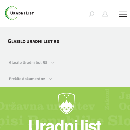
G
LASILO URADNI LIST RS
Glasilo Uradni list RS
Preklic dokumentov