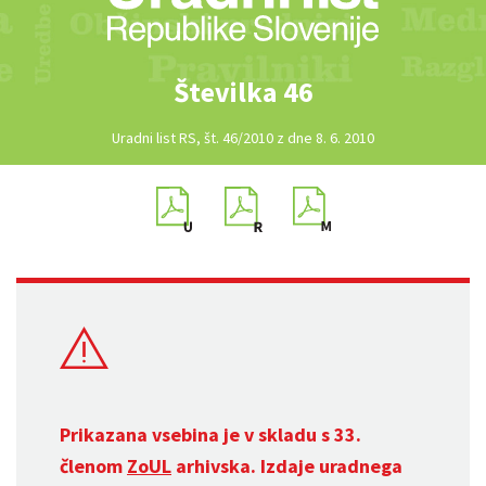
Številka 46
Uradni list RS, št. 46/2010 z dne 8. 6. 2010
Prikazana vsebina je v skladu s 33.
členom
ZoUL
arhivska. Izdaje uradnega