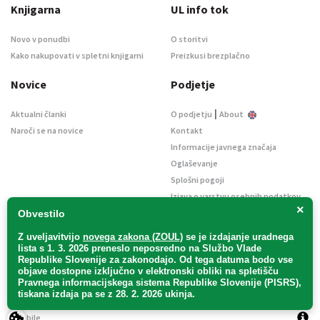
Knjigarna
UL info tok
Novo v ponudbi
O storitvi
Kako nakupovati v spletni knjigarni
Preizkusi brezplačno
Novice
Podjetje
|
Aktualni članki
O podjetju
About
Naroči se na novice
Kontakt
Informacije javnega značaja
Oglaševanje
Splošni pogoji
Izjava o varstvu osebnih podatkov
×
E-dražbe
Obvestilo
Z uveljavitvijo
novega zakona (ZOUL)
se je
izdajanje uradnega
lista s 1. 3. 2026 preneslo
neposredno
na Službo Vlade
Republike Slovenije za zakonodajo
. Od tega datuma bodo vse
objave dostopne izključno v elektronski obliki na spletišču
Pravnega informacijskega sistema Republike Slovenije (PISRS),
Uradni list d. o. o. – v likvidaciji / Vse pravice pridržane.
tiskana izdaja pa se z 28. 2. 2026 ukinja.
Pravna obvestila
/
Piškotki
/ Avtorji:
TriTim spletna agencija
v sodelovanju z
2Mobile