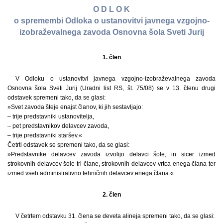
O D L O K
o spremembi Odloka o ustanovitvi javnega vzgojno-
izobraževalnega zavoda Osnovna šola Sveti Jurij
1. člen
V Odloku o ustanovitvi javnega vzgojno-izobraževalnega zavoda
Osnovna šola Sveti Jurij (Uradni list RS, št. 75/08) se v 13. členu drugi
odstavek spremeni tako, da se glasi:
»Svet zavoda šteje enajst članov, ki jih sestavljajo:
– trije predstavniki ustanovitelja,
– pet predstavnikov delavcev zavoda,
– trije predstavniki staršev.«
Četrti odstavek se spremeni tako, da se glasi:
»Predstavnike delavcev zavoda izvolijo delavci šole, in sicer izmed
strokovnih delavcev šole tri člane, strokovnih delavcev vrtca enega člana ter
izmed vseh administrativno tehničnih delavcev enega člana.«
2. člen
V četrtem odstavku 31. člena se deveta alineja spremeni tako, da se glasi: