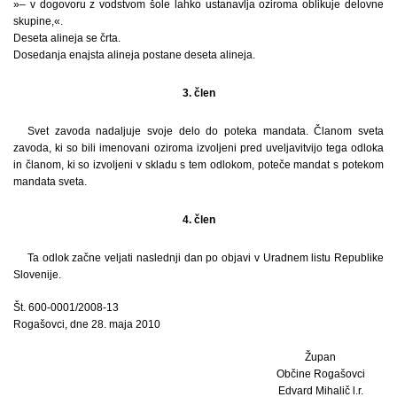
»– v dogovoru z vodstvom šole lahko ustanavlja oziroma oblikuje delovne
skupine,«.
Deseta alineja se črta.
Dosedanja enajsta alineja postane deseta alineja.
3. člen
Svet zavoda nadaljuje svoje delo do poteka mandata. Članom sveta
zavoda, ki so bili imenovani oziroma izvoljeni pred uveljavitvijo tega odloka
in članom, ki so izvoljeni v skladu s tem odlokom, poteče mandat s potekom
mandata sveta.
4. člen
Ta odlok začne veljati naslednji dan po objavi v Uradnem listu Republike
Slovenije.
Št. 600-0001/2008-13
Rogašovci, dne 28. maja 2010
Župan
Občine Rogašovci
Edvard Mihalič l.r.