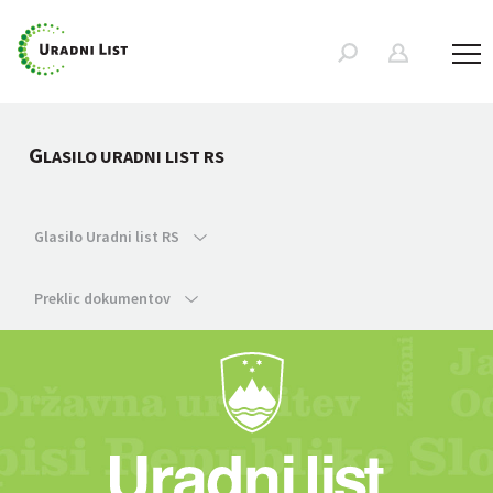
G
LASILO URADNI LIST RS
Glasilo Uradni list RS
Preklic dokumentov