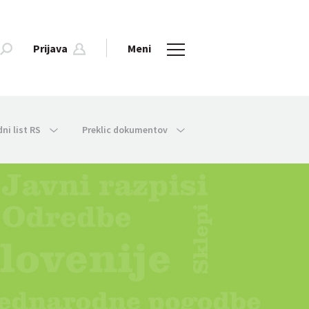
Prijava
Meni
dni list RS
Preklic dokumentov