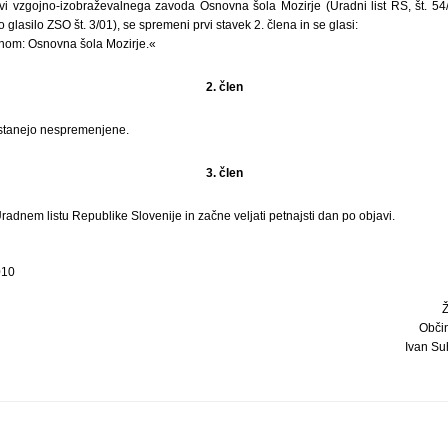
vi vzgojno-izobraževalnega zavoda Osnovna šola Mozirje (Uradni list RS, št. 54/
glasilo ZSO št. 3/01), se spremeni prvi stavek 2. člena in se glasi:
nom: Osnovna šola Mozirje.«
2. člen
stanejo nespremenjene.
3. člen
radnem listu Republike Slovenije in začne veljati petnajsti dan po objavi.
010
Obči
Ivan Suh