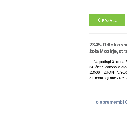
KAZALO
2345. Odlok o s
šola Mozirje, str
Na podlagi 3. člena Z
34. člena Zakona o orga
118/06 – ZUOPP-A, 36/08,
31. redni seji dne 24. 5.
o spremembi O