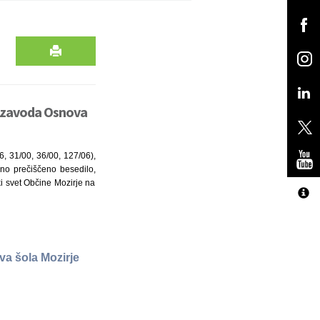
a zavoda Osnova
6, 31/00, 36/00, 127/06),
dno prečiščeno besedilo,
ki svet Občine Mozirje na
a šola Mozirje