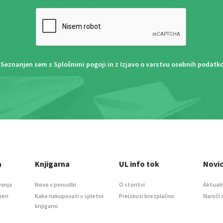
Seznanjen sem s
Splošnimi pogoji
in z
Izjavo o varstvu osebnih podatk
a
Knjigarna
UL info tok
Novi
vanja
Novo v ponudbi
O storitvi
Aktualn
meri
Kako nakupovati v spletni
Preizkusi brezplačno
Naroči 
knjigarni