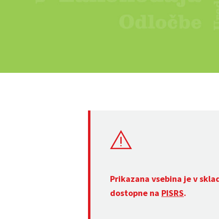
Prikazana vsebina je v skla
dostopne na
PISRS
.