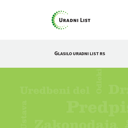
G
LASILO URADNI LIST RS