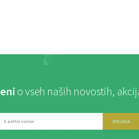
eni
o vseh naših novostih, akci
PRIJAVA