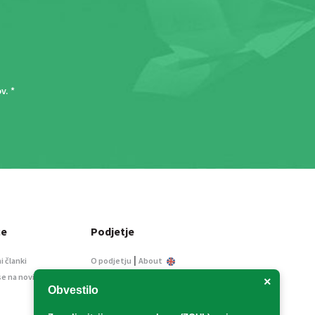
ov
. *
ce
Podjetje
|
i članki
O podjetju
About
se na novice
Kontakt
×
Obvestilo
Informacije javnega
značaja