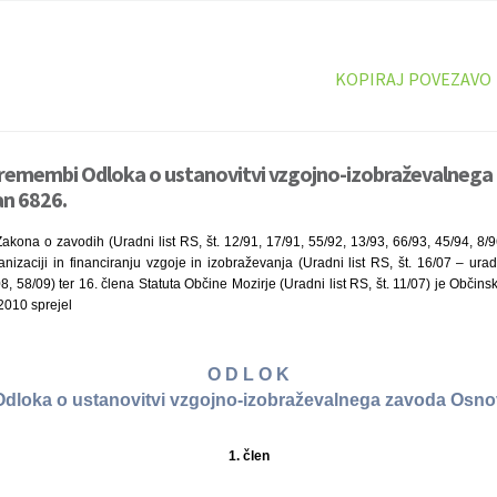
KOPIRAJ POVEZAVO
premembi Odloka o ustanovitvi vzgojno-izobraževalneg
an 6826.
akona o zavodih (Uradni list RS, št. 12/91, 17/91, 55/92, 13/93, 66/93, 45/94, 8/9
nizaciji in financiranju vzgoje in izobraževanja (Uradni list RS, št. 16/07 – ura
 58/09) ter 16. člena Statuta Občine Mozirje (Uradni list RS, št. 11/07) je Občins
 2010 sprejel
O D L O K
dloka o ustanovitvi vzgojno-izobraževalnega zavoda Osnov
1. člen