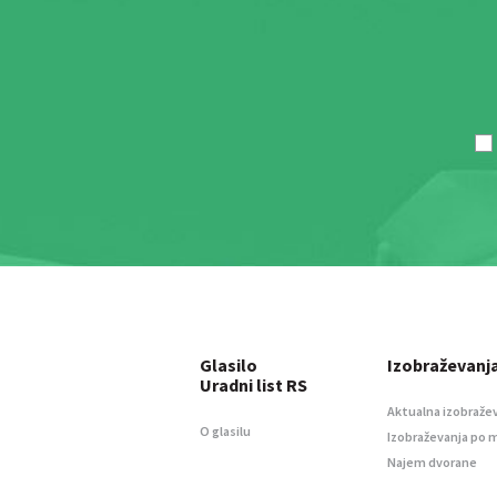
Glasilo
Izobraževanj
Uradni list RS
Aktualna izobraže
O glasilu
Izobraževanja po 
Najem dvorane