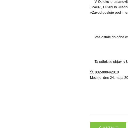
V Odloku o ustanovit
124/07, 113/09 in Uradno 
»Zavod posluje pod ime
Vse ostale določbe o
Ta odlok se objavi v U
Št. 032-0004/2010
Mozirje, dne 24. maja 2
KAZALO