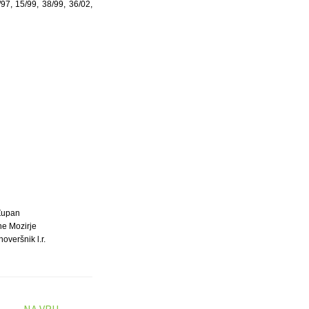
97, 15/99, 38/99, 36/02,
Župan
ne Mozirje
overšnik l.r.
NA VRH