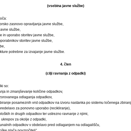
(vsebina javne službe)
oča:
torsko zasnovo opravljanja javne službe,
 javne službe,
e in uporabo storitev javne službe,
uporabnikov storitev javne službe,
be,
ukture potrebne za izvajanje javne službe.
4. člen
(cilji ravnanja z odpadki)
ki so:
anja in zmanjševanje količine odpadkov,
zorovanega odlaganja odpadkov,
zbiranje posameznih vrst odpadkov na izvoru nastanka po sistemu ločenega zbiran
predelavo za ponovno uporabo (recikliranje),
oloških in drugih odpadkov ter ustrezno ravnanje z njimi,
h ukrepov za okolje z odpadki,
munalnih odpadkov v obdelavo pred odlaganjem na odlagališču,
roške plača povzročitelj”.