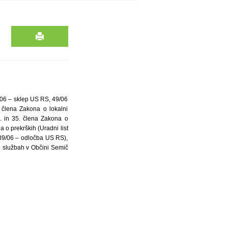
/06 – sklep US RS, 49/06
 člena Zakona o lokalni
. in 35. člena Zakona o
 o prekrških (Uradni list
139/06 – odločba US RS),
ih službah v Občini Semič