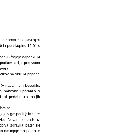
po naravi in sestavi njim
 20 in podskupino 15 01 s
adki) štejejo odpadki, ki
 odpadkov sodijo predvsem
zvora.
adkov na vrtu, ki pripada
(v nadaljnjem besedilu:
ko ponovno uporabijo v
l ali podobno) ali pa jih
vo itd.
jajo v gospodinjstvih, ter
užbe. Nevarni odpadki iz
iva, zdravila, baterijski
ki nastajajo ob porabi v