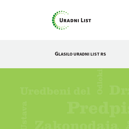
G
LASILO URADNI LIST RS