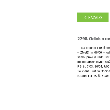
KAZALO
2298. Odlok o ra
Na podlagi 149. člena
– ZMetD in 66/06 – odl
samoupravi (Uradni lis
gospodarskih javnih služ
RS, št. 7/03, 86/04, 7/
14. člena Statuta Občine
(Uradni list RS, št. 59/0