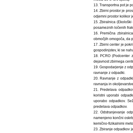
13. Transportna pot je p
14. Zbirni prostor je pr
odjemni prostor kolikor
15. Zbiralnica (Ekološk
posameznih ločenih frakc
16. Premična zbiralnica
območjih omogoča, da povz
17. Zbirni center je pokri
gospodinjstev, ki se nah
18. PCRO (Podcenter za
dejavnost zbirnega cent
19. Gospodarjenje z odpa
ravnanje z odpadki.
20. Ravnanje z odpadki 
ravnanja in okoljevarstv
21. Predelava odpadkov
koristni uporabi odpad
uporabo odpadkov. Sež
predelava odpadkov.
22. Odstranjevanje odp
namenjeno končni oskrbi
kemično-fizikalnimi met
23. Zbiranje odpadkov je