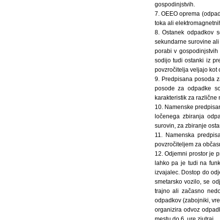
gospodinjstvih.
7. OEEO oprema (odpadna
toka ali elektromagnetnih
8. Ostanek odpadkov so
sekundarne surovine ali
porabi v gospodinjstvi
sodijo tudi ostanki iz p
povzročitelja veljajo ko
9. Predpisana posoda za
posode za odpadke so s
karakteristik za različ
10. Namenske predpisane
ločenega zbiranja odpa
surovin, za zbiranje os
11. Namenska predpisan
povzročiteljem za občas
12. Odjemni prostor je p
lahko pa je tudi na funk
izvajalec. Dostop do odj
smetarsko vozilo, se od
trajno ali začasno ned
odpadkov (zabojniki, vr
organizira odvoz odpad
mestu do 6. ure zjutraj.