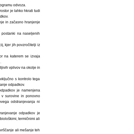
programu odvoza.
stor je lahko hkrati tudi
dkov.
nje in začasno hranjenje
s postanki na naseljenih
, kjer jih povzročitelji iz
or na katerem se izvaja
.
ivih vplivov na okolje in
vključno s kontrolo tega
evanje odpadkov.
a odpadkov je namenjena
o v surovine in ponovno
vega odstranjevanja ni
tranjevanje odpadkov je
ološkimi, termičnimi ali
zvrščanje ali mešanje teh