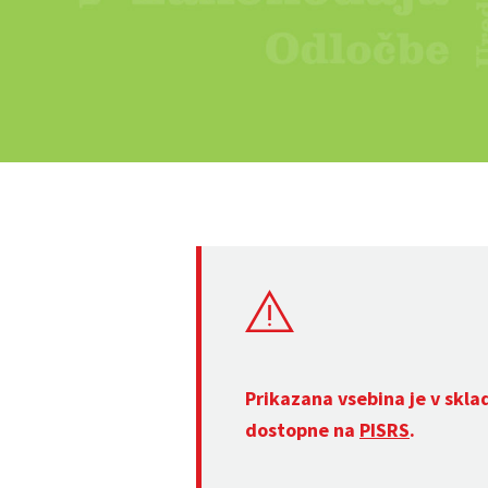
Prikazana vsebina je v skla
dostopne na
PISRS
.