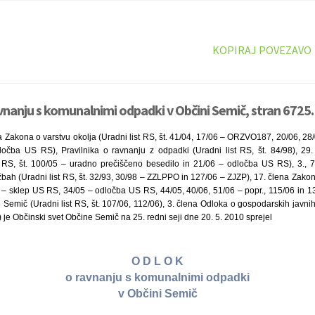
KOPIRAJ POVEZAVO
vnanju s komunalnimi odpadki v Občini Semič, stran 6725.
 Zakona o varstvu okolja (Uradni list RS, št. 41/04, 17/06 – ORZVO187, 20/06, 28
očba US RS), Pravilnika o ravnanju z odpadki (Uradni list RS, št. 84/98), 29.
t RS, št. 100/05 – uradno prečiščeno besedilo in 21/06 – odločba US RS), 3., 7
bah (Uradni list RS, št. 32/93, 30/98 – ZZLPPO in 127/06 – ZJZP), 17. člena Zakona
05 – sklep US RS, 34/05 – odločba US RS, 44/05, 40/06, 51/06 – popr., 115/06 in 
 Semič (Uradni list RS, št. 107/06, 112/06), 3. člena Odloka o gospodarskih javn
8) je Občinski svet Občine Semič na 25. redni seji dne 20. 5. 2010 sprejel
O D L O K
o ravnanju s komunalnimi odpadki
v Občini Semič