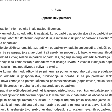
5. člen
(opredelitev pojmov)
rabljeni v tem odloku imajo naslednji pomen:
tem odloku so odpadki, ki nastajajo kot odpadki v gospodinjstvu ali odpadki, ki so 
trije, obrti ter storitvenih dejavnosti in je uvrščen v skupino odpadkov s številko
ma odpadkov.
ijo bioloških oziroma biorazgradljivih odpadkov (v nadaljnjem besedilu: biološki odp
, če se razgradijo z anaerobnimi ali aerobnimi procesi; v to frakcijo komunalnih
odpad z vrtov, zelenic in parkov, odpadni les, žaganje in drugi odpadki biološkega i
abojnik za kompostiranje odpadkov rastlinskega izvora iz vrtov in kuhinjskih odp
vu in nima negativnega vpliva na okolje.
ije komunalnih odpadkov, ki so primerni za ponovno uporabo oziroma predelavo 
so odpadki iz gospodinjstva, proizvodnje in porabe, ki se po predelavi lah
hovo zbiranje pa poteka ločeno po posameznih vrstah (papir, kovine, steklo, teksti
aljnjih procesih prebiranja oziroma predelave odpadkov.
adki so večji odpadni predmeti iz gospodinjstev, kot so; večji kosi embalaže, pohišt
podinjstev so tisti nevarni odpadki, ki v majhnih količinah redno ali občasno nasta
nje in nadaljnje ravnanje v skladu s predpisi urejeno preko izvajalca javne sl
ostanki ali neporabljena oziroma nerabna odpadna mineralna olja, barve, laki, škrop
 snovi, ki vsebujejo živo srebro ter drugi odpadki z značajem nevarnih odpadkov, 