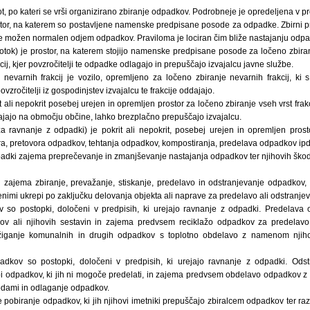
ot, po kateri se vrši organizirano zbiranje odpadkov. Podrobneje je opredeljena v 
ostor, na katerem so postavljene namenske predpisane posode za odpadke. Zbirni pro
 je možen normalen odjem odpadkov. Praviloma je lociran čim bliže nastajanju odpa
i otok) je prostor, na katerem stojijo namenske predpisane posode za ločeno zbira
ij, kjer povzročitelji te odpadke odlagajo in prepuščajo izvajalcu javne službe.
 nevarnih frakcij je vozilo, opremljeno za ločeno zbiranje nevarnih frakcij, ki 
ročitelji iz gospodinjstev izvajalcu te frakcije oddajajo.
t ali nepokrit posebej urejen in opremljen prostor za ločeno zbiranje vseh vrst frakcij
ajajo na območju občine, lahko brezplačno prepuščajo izvajalcu.
 ravnanje z odpadki) je pokrit ali nepokrit, posebej urejen in opremljen prost
ra, pretovora odpadkov, tehtanja odpadkov, kompostiranja, predelava odpadkov ipd
dki zajema preprečevanje in zmanjševanje nastajanja odpadkov ter njihovih škodlj
zajema zbiranje, prevažanje, stiskanje, predelavo in odstranjevanje odpadkov, 
enimi ukrepi po zaključku delovanja objekta ali naprave za predelavo ali odstranj
 so postopki, določeni v predpisih, ki urejajo ravnanje z odpadki. Predelav
kov ali njihovih sestavin in zajema predvsem reciklažo odpadkov za predelav
iganje komunalnih in drugih odpadkov s toplotno obdelavo z namenom njiho
adkov so postopki, določeni v predpisih, ki urejajo ravnanje z odpadki. Ods
 odpadkov, ki jih ni mogoče predelati, in zajema predvsem obdelavo odpadkov z bi
odami in odlaganje odpadkov.
 pobiranje odpadkov, ki jih njihovi imetniki prepuščajo zbiralcem odpadkov ter ra