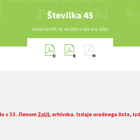
Številka 45
Uradni list RS, št. 45/2010 z dne 4. 6. 2010
du s 33. členom
ZoUL
arhivska. Izdaje uradnega lista, iz