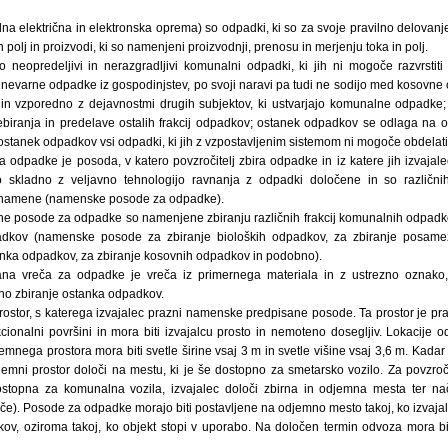
 električna in elektronska oprema) so odpadki, ki so za svoje pravilno delovanje
 polj in proizvodi, ki so namenjeni proizvodnji, prenosu in merjenju toka in polj.
 neopredeljivi in nerazgradljivi komunalni odpadki, ki jih ni mogoče razvrstit
 nevarne odpadke iz gospodinjstev, po svoji naravi pa tudi ne sodijo med kosovne 
h in vzporedno z dejavnostmi drugih subjektov, ki ustvarjajo komunalne odpadk
rebiranja in predelave ostalih frakcij odpadkov; ostanek odpadkov se odlaga na o
t ostanek odpadkov vsi odpadki, ki jih z vzpostavljenim sistemom ni mogoče obdelati
 odpadke je posoda, v katero povzročitelj zbira odpadke in iz katere jih izvaja
kladno z veljavno tehnologijo ravnanja z odpadki določene in so različnih 
ne namene (namenske posode za odpadke).
 posode za odpadke so namenjene zbiranju različnih frakcij komunalnih odpadko
dkov (namenske posode za zbiranje bioloških odpadkov, za zbiranje posamez
tanka odpadkov, za zbiranje kosovnih odpadkov in podobno).
a vreča za odpadke je vreča iz primernega materiala in z ustrezno oznako, 
no zbiranje ostanka odpadkov.
rostor, s katerega izvajalec prazni namenske predpisane posode. Ta prostor je pra
cionalni površini in mora biti izvajalcu prosto in nemoteno dosegljiv. Lokacije 
emnega prostora mora biti svetle širine vsaj 3 m in svetle višine vsaj 3,6 m. Kadar
jemni prostor določi na mestu, ki je še dostopno za smetarsko vozilo. Za povzroči
ostopna za komunalna vozila, izvajalec določi zbirna in odjemna mesta ter na
eče). Posode za odpadke morajo biti postavljene na odjemno mesto takoj, ko izvaj
kov, oziroma takoj, ko objekt stopi v uporabo. Na določen termin odvoza mora 