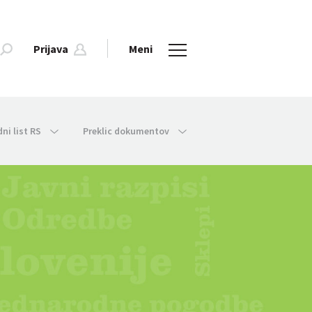
Prijava
Meni
dni list RS
Preklic dokumentov