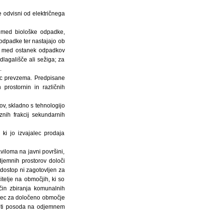
 odvisni od električnega
i med biološke odpadke,
odpadke ter nastajajo ob
e; med ostanek odpadkov
dlagališče ali sežiga; za
.
lec prevzema. Predpisane
prostornin in različnih
v, skladno s tehnologijo
nih frakcij sekundarnih
ki jo izvajalec prodaja
viloma na javni površini,
odjemnih prostorov določi
 dostop ni zagotovljen za
telje na območjih, ki so
čin zbiranja komunalnih
alec za določeno območje
biti posoda na odjemnem