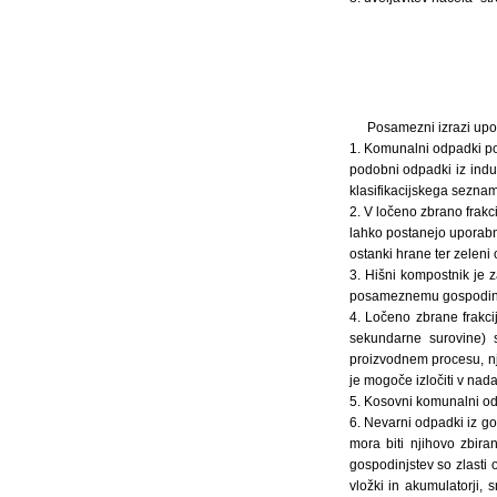
Posamezni izrazi upo
1. Komunalni odpadki po 
podobni odpadki iz indus
klasifikacijskega sezna
2. V ločeno zbrano frakc
lahko postanejo uporabni
ostanki hrane ter zeleni 
3. Hišni kompostnik je z
posameznemu gospodinjst
4. Ločeno zbrane frakc
sekundarne surovine) 
proizvodnem procesu, nji
je mogoče izločiti v nad
5. Kosovni komunalni odp
6. Nevarni odpadki iz gos
mora biti njihovo zbira
gospodinjstev so zlasti 
vložki in akumulatorji,