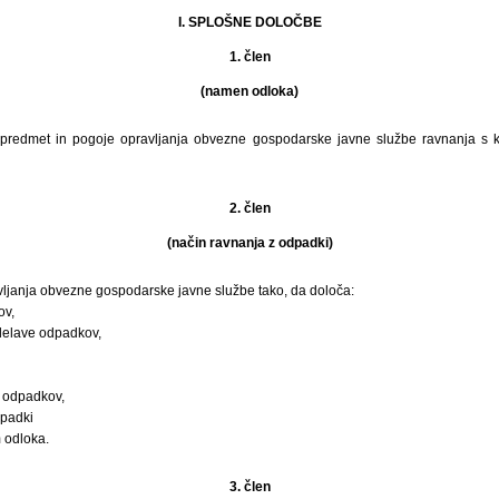
I. SPLOŠNE DOLOČBE
1. člen
(namen odloka)
 predmet in pogoje opravljanja obvezne gospodarske javne službe ravnanja s
2. člen
(način ravnanja z odpadki)
vljanja obvezne gospodarske javne službe tako, da določa:
ov,
delave odpadkov,
 odpadkov,
dpadki
 odloka.
3. člen