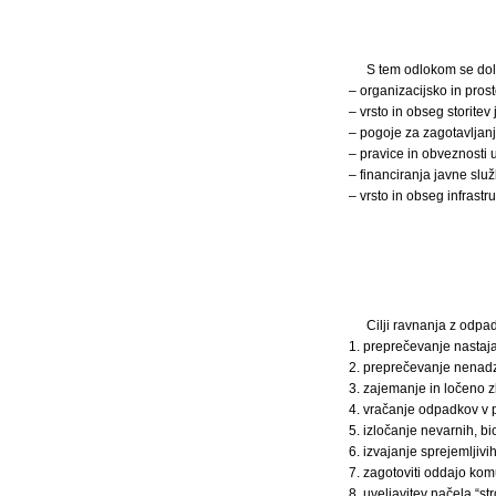
S tem odlokom se dol
– organizacijsko in pros
– vrsto in obseg storitev
– pogoje za zagotavljanj
– pravice in obveznosti 
– financiranja javne služ
– vrsto in obseg infrastr
Cilji ravnanja z odpad
1. preprečevanje nastaj
2. preprečevanje nenad
3. zajemanje in ločeno 
4. vračanje odpadkov v 
5. izločanje nevarnih, bi
6. izvajanje sprejemljivi
7. zagotoviti oddajo ko
8. uveljavitev načela “st