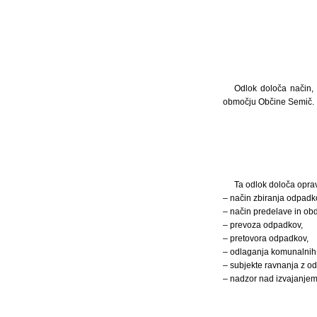
Odlok določa način,
območju Občine Semič.
Ta odlok določa opra
– način zbiranja odpadk
– način predelave in ob
– prevoza odpadkov,
– pretovora odpadkov,
– odlaganja komunalnih
– subjekte ravnanja z o
– nadzor nad izvajanjem