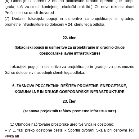
(6) Območje se opremi z enotno oblikovano urbano opremo (luči, klopi,
igrala, koši za smeti, kontejnerji, ekološki otok itd.). Ob novo rekonstruirani
Prečni ulici se uredi drevored.
(7) Dodatni lokacijski pogoji in usmeritve za projektiranje in gradnjo
prometne infrastrukture so določeni v 24. členu tega odloka.
22. člen
(lokacijski pogoji in usmeritve za projektiranje in gradnjo druge
gospodarske javne infrastrukture)
Lokacijski pogoji in usmeritve za projektiranje in gradnjo za posamezno
GJI so določeni v naslednjih členih tega odloka.
6. ZASNOVA PROJEKTNIH REŠITEV PROMETNE, ENERGETSKE,
KOMUNALNE IN DRUGE GOSPODARSKE INFRASTRUKTURE
23. člen
(zasnova projektnih rešitev prometne infrastrukture)
(1) Območje načrtovane prostorske ureditve vrtca je dostopno:
– V 1. fazi preko dostopne ceste k Športni dvorani Skala pri osnovni šoli
Pivka ali