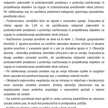
veljavnih zakonskih in podzakonskih predpisov s področja načrtovanja in
projektiranja objektov za vzgojo in izobraževanje predšolskih otrok (vrtcev).
Pri oblikovanju naj se upošteva predvsem kategorijo glavnega uporabnika:
predšolski otroci.
– Funkcionalno zemljišče šole se ogradi z varnostno ograjo. Dopustna je
višina ograje do 1,60 m, ob upoštevanju veljavnih zakonskih in
podzakonskih predpisov s področja načrtovanja in projektiranja objektov za
vzgojo in izobraževanje predšolskih otrok (vrtcev).
– Načrtovane zunanje površine se dele na tri dele: 1. Dostopi, gospodarsko
dvorišče 2. Igralne površine za različne starostne skupine, ločene in skupne
igralne površine z zunanjimi igrali in z uto za dodatna igrala in 3. Območje
ekovrta – ekološka pridelava, ekološka učna pot z uto za orodje. Dopustna je
druga ureditev zunanjih površin, ob upoštevanju veljavnih zakonskih in
podzakonskih predpisov s področja načrtovanja in projektiranja objektov za
vzgojo in izobraževanje predšolskih otrok (vrtcev).
– Pri oblikovanju zunanje ureditve naj se večje višinske razlike in razgiban
teren uporabi kot prednost lokacije npr. z ureditvijo zelenih brežin.
– Obstoječo kakovostna vegetacija naj se ohranja in vključuje v kompozicijo
nove zunanje ureditve prostora. Znotraj območja obravnave naj se
vegetacijske mase pretežno pojavljajo v nepravilnih gručah z izjemo
zasaditev ob cestah.
– Na zelenih površinah med igrišči in cesto oziroma parkiriščem se obvezno
zasadi zeleni pas, ki služi kot protizvočna in protiprašna zaščita.
– Načrtovan dostop v vrtec se lahko uredi v dveh nivojih.