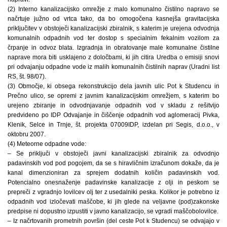
(2) Interno kanalizacijsko omrežje z malo komunalno čistilno napravo se
načrtuje južno od vrtca tako, da bo omogočena kasnejša gravitacijska
priključitev v obstoječi kanalizacijski zbiralnik, s katerim je urejena odvodnja
komunalnih odpadnih vod ter dostop s specialnim fekalnim vozilom za
črpanje in odvoz blata. Izgradnja in obratovanje male komunalne čistilne
naprave mora biti usklajeno z določbami, ki jih citira Uredba o emisiji snovi
pri odvajanju odpadne vode iz malih komunalnih čistilnih naprav (Uradni list
RS, št. 98/07).
(3) Območje, ki obsega rekonstrukcijo dela javnih ulic Pot k Studencu in
Prečno ulico, se opremi z javnim kanalizacijskim omrežjem, s katerim bo
urejeno zbiranje in odvodnjavanje odpadnih vod v skladu z rešitvijo
predvideno po IDP Odvajanje in čiščenje odpadnih vod aglomeracij Pivka,
Klenik, Selce in Trnje, št. projekta 07009IDP, izdelan pri Segis, d.o.o., v
oktobru 2007.
(4) Meteorne odpadne vode:
– Se priključi v obstoječi javni kanalizacijski zbiralnik za odvodnjo
padavinskih vod pod pogojem, da se s hiravličnim izračunom dokaže, da je
kanal dimenzioniran za sprejem dodatnih količin padavinskih vod.
Potencialno onesnaženje padavinske kanalizacije z olji in peskom se
prepreči z vgradnjo lovilcev olj ter z usedalniki peska. Kolikor je potrebno iz
odpadnih vod izločevati maščobe, ki jih glede na veljavne (pod)zakonske
predpise ni dopustno izpustiti v javno kanalizacijo, se vgradi maščobolovilce.
– Iz načrtovanih prometnih površin (del ceste Pot k Studencu) se odvajajo v