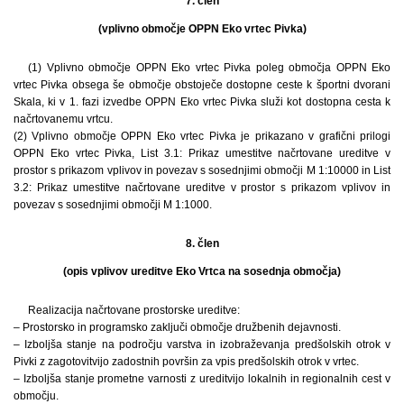
7. člen
(vplivno območje OPPN Eko vrtec Pivka)
(1) Vplivno območje OPPN Eko vrtec Pivka poleg območja OPPN Eko
vrtec Pivka obsega še območje obstoječe dostopne ceste k športni dvorani
Skala, ki v 1. fazi izvedbe OPPN Eko vrtec Pivka služi kot dostopna cesta k
načrtovanemu vrtcu.
(2) Vplivno območje OPPN Eko vrtec Pivka je prikazano v grafični prilogi
OPPN Eko vrtec Pivka, List 3.1: Prikaz umestitve načrtovane ureditve v
prostor s prikazom vplivov in povezav s sosednjimi območji M 1:10000 in List
3.2: Prikaz umestitve načrtovane ureditve v prostor s prikazom vplivov in
povezav s sosednjimi območji M 1:1000.
8. člen
(opis vplivov ureditve Eko Vrtca na sosednja območja)
Realizacija načrtovane prostorske ureditve:
– Prostorsko in programsko zaključi območje družbenih dejavnosti.
– Izboljša stanje na področju varstva in izobraževanja predšolskih otrok v
Pivki z zagotovitvijo zadostnih površin za vpis predšolskih otrok v vrtec.
– Izboljša stanje prometne varnosti z ureditvijo lokalnih in regionalnih cest v
območju.