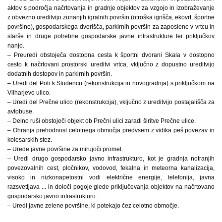
aktov s področja načrtovanja in gradnje objektov za vzgojo in izobraževanje
z obvezno ureditvijo zunanjih igralnih površin (otroška igrišča, ekovrt, športne
površine), gospodarskega dvorišča, parkirnih površin za zaposlene v vrtcu in
starše in druge potrebne gospodarske javne infrastrukture ter priključkov
nanjo.
– Preuredi obstoječa dostopna cesta k športni dvorani Skala v dostopno
cesto k načrtovani prostorski ureditvi vrtca, vključno z dopustno ureditvijo
dodatnih dostopov in parkirnih površin.
– Uredi del Poti k Studencu (rekonstrukcija in novogradnja) s priključkom na
Vilharjevo ulico.
– Uredi del Prečne ulico (rekonstrukcija), vključno z ureditvijo postajališča za
avtobuse.
– Delno ruši obstoječi objekt ob Prečni ulici zaradi širitve Prečne ulice.
– Ohranja prehodnost celotnega območja predvsem z vidika peš povezav in
kolesarskih stez.
– Urede javne površine za mirujoči promet.
– Uredi drugo gospodarsko javno infrastrukturo, kot je gradnja notranjih
povezovalnih cest, pločnikov, vodovod, fekalna in meteorna kanalizacija,
visoko in nizkonapetostni vodi električne energije, telefonija, javna
razsvetljava ... in določi pogoje glede priključevanja objektov na načrtovano
gospodarsko javno infrastrukturo.
– Uredi javne zelene površine, ki potekajo čez celotno območje.