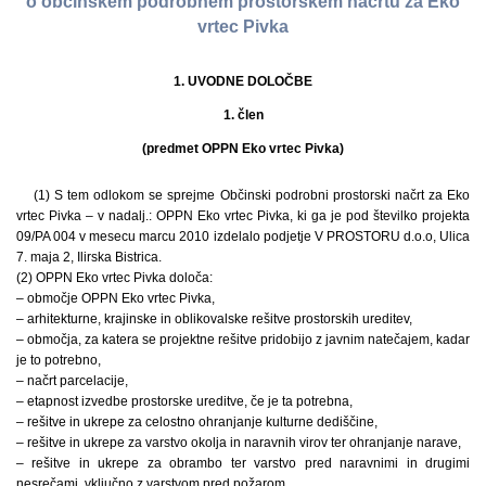
o občinskem podrobnem prostorskem načrtu za Eko
vrtec Pivka
1. UVODNE DOLOČBE
1. člen
(predmet OPPN Eko vrtec Pivka)
(1) S tem odlokom se sprejme Občinski podrobni prostorski načrt za Eko
vrtec Pivka – v nadalj.: OPPN Eko vrtec Pivka, ki ga je pod številko projekta
09/PA 004 v mesecu marcu 2010 izdelalo podjetje V PROSTORU d.o.o, Ulica
7. maja 2, Ilirska Bistrica.
(2) OPPN Eko vrtec Pivka določa:
– območje OPPN Eko vrtec Pivka,
– arhitekturne, krajinske in oblikovalske rešitve prostorskih ureditev,
– območja, za katera se projektne rešitve pridobijo z javnim natečajem, kadar
je to potrebno,
– načrt parcelacije,
– etapnost izvedbe prostorske ureditve, če je ta potrebna,
– rešitve in ukrepe za celostno ohranjanje kulturne dediščine,
– rešitve in ukrepe za varstvo okolja in naravnih virov ter ohranjanje narave,
– rešitve in ukrepe za obrambo ter varstvo pred naravnimi in drugimi
nesrečami, vključno z varstvom pred požarom,