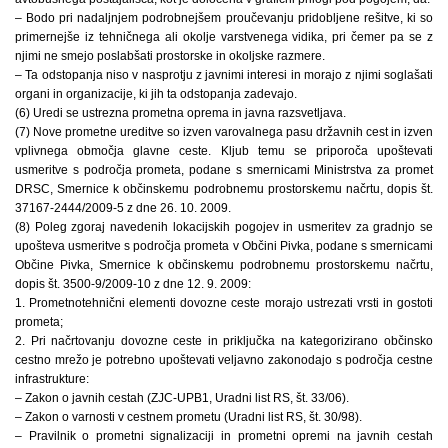
– Bodo pri nadaljnjem podrobnejšem proučevanju pridobljene rešitve, ki so
primernejše iz tehničnega ali okolje varstvenega vidika, pri čemer pa se z
njimi ne smejo poslabšati prostorske in okoljske razmere.
– Ta odstopanja niso v nasprotju z javnimi interesi in morajo z njimi soglašati
organi in organizacije, ki jih ta odstopanja zadevajo.
(6) Uredi se ustrezna prometna oprema in javna razsvetljava.
(7) Nove prometne ureditve so izven varovalnega pasu državnih cest in izven
vplivnega območja glavne ceste. Kljub temu se priporoča upoštevati
usmeritve s področja prometa, podane s smernicami Ministrstva za promet
DRSC, Smernice k občinskemu podrobnemu prostorskemu načrtu, dopis št.
37167-2444/2009-5 z dne 26. 10. 2009.
(8) Poleg zgoraj navedenih lokacijskih pogojev in usmeritev za gradnjo se
upošteva usmeritve s področja prometa v Občini Pivka, podane s smernicami
Občine Pivka, Smernice k občinskemu podrobnemu prostorskemu načrtu,
dopis št. 3500-9/2009-10 z dne 12. 9. 2009:
1. Prometnotehnični elementi dovozne ceste morajo ustrezati vrsti in gostoti
prometa;
2. Pri načrtovanju dovozne ceste in priključka na kategorizirano občinsko
cestno mrežo je potrebno upoštevati veljavno zakonodajo s področja cestne
infrastrukture:
– Zakon o javnih cestah (ZJC-UPB1, Uradni list RS, št. 33/06).
– Zakon o varnosti v cestnem prometu (Uradni list RS, št. 30/98).
– Pravilnik o prometni signalizaciji in prometni opremi na javnih cestah