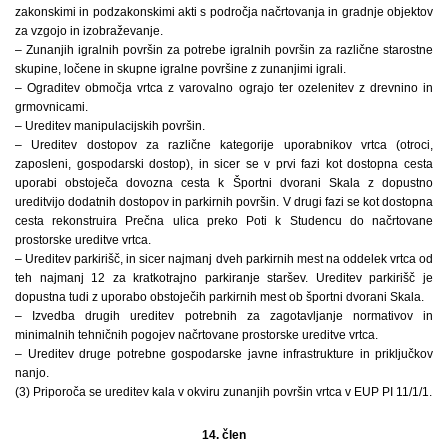
zakonskimi in podzakonskimi akti s področja načrtovanja in gradnje objektov
za vzgojo in izobraževanje.
– Zunanjih igralnih površin za potrebe igralnih površin za različne starostne
skupine, ločene in skupne igralne površine z zunanjimi igrali.
– Ograditev območja vrtca z varovalno ograjo ter ozelenitev z drevnino in
grmovnicami.
– Ureditev manipulacijskih površin.
– Ureditev dostopov za različne kategorije uporabnikov vrtca (otroci,
zaposleni, gospodarski dostop), in sicer se v prvi fazi kot dostopna cesta
uporabi obstoječa dovozna cesta k Športni dvorani Skala z dopustno
ureditvijo dodatnih dostopov in parkirnih površin. V drugi fazi se kot dostopna
cesta rekonstruira Prečna ulica preko Poti k Studencu do načrtovane
prostorske ureditve vrtca.
– Ureditev parkirišč, in sicer najmanj dveh parkirnih mest na oddelek vrtca od
teh najmanj 12 za kratkotrajno parkiranje staršev. Ureditev parkirišč je
dopustna tudi z uporabo obstoječih parkirnih mest ob športni dvorani Skala.
– Izvedba drugih ureditev potrebnih za zagotavljanje normativov in
minimalnih tehničnih pogojev načrtovane prostorske ureditve vrtca.
– Ureditev druge potrebne gospodarske javne infrastrukture in priključkov
nanjo.
(3) Priporoča se ureditev kala v okviru zunanjih površin vrtca v EUP PI 11/1/1.
14. člen