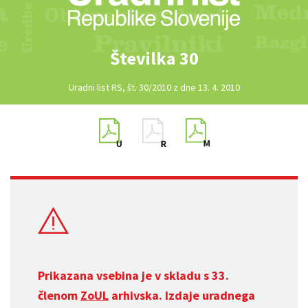
Številka 30
Uradni list RS, št. 30/2010 z dne 13. 4. 2010
Prikazana vsebina je v skladu s 33.
členom
ZoUL
arhivska. Izdaje uradnega