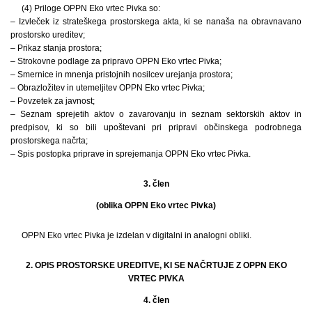
(4) Priloge OPPN Eko vrtec Pivka so:
– Izvleček iz strateškega prostorskega akta, ki se nanaša na obravnavano
prostorsko ureditev;
– Prikaz stanja prostora;
– Strokovne podlage za pripravo OPPN Eko vrtec Pivka;
– Smernice in mnenja pristojnih nosilcev urejanja prostora;
– Obrazložitev in utemeljitev OPPN Eko vrtec Pivka;
– Povzetek za javnost;
– Seznam sprejetih aktov o zavarovanju in seznam sektorskih aktov in
predpisov, ki so bili upoštevani pri pripravi občinskega podrobnega
prostorskega načrta;
– Spis postopka priprave in sprejemanja OPPN Eko vrtec Pivka.
3. člen
(oblika OPPN Eko vrtec Pivka)
OPPN Eko vrtec Pivka je izdelan v digitalni in analogni obliki.
2. OPIS PROSTORSKE UREDITVE, KI SE NAČRTUJE Z OPPN EKO
VRTEC PIVKA
4. člen