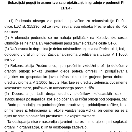
(lokacijski pogoji in usmeritve za projektiranje in gradnjo v podenoti PI
11/1/4)
(1) Podenota obsega vse potrebne površine za rekonstrukcijo Prečne
ulice, LZC št. 315230, od že rekonstruiranega odseka Prečne ulice do Poti
na Orlek.
(2) V območju podenote se ne nahaja priključek na Kolodvorsko cesto.
Območje se ne nahaja v varovalnem pasu glavne državne ceste G1-6.
(3) Načrtovana in dopustna je delna odstranitev objekta na Prečni ulici, kot je
določeno v grafični prilogi Zazidalna oziroma ureditvena situacija M 1:1000,
list 5.2.
(4) Rekonstrukcija Prečne ulice, njen prečni in vzdolžni profil je določen v
grafični prilogi: Prikaz ureditev glede poteka omrežij in priključevanja
objektov na gospodarsko javno infrastrukturo ter grajeno javno dobro –
ureditev prometa M 1:1000, list 5.2. Načrtuje se ureditev zelenica, dvosmerne
kolesarske steze, pločnikov in avtobusnega postajališča.
(5) Dopustna je tudi druga ureditev pločnikov, kolesarskih stez in
avtobusnega postajališča, kot je določena v grafični prilogi pod pogojem, da:
– Bodo pri nadaljnjem podrobnejšem proučevanju pridobljene rešitve, ki so
primernejše iz tehničnega ali okolje varstvenega vidika, pri čemer pa se z
njimi ne smejo poslabšati prostorske in okoljske razmere.
– Ta odstopanja niso v nasprotju z javnimi interesi in morajo z njimi soglašati
organi in organizacije, ki jih ta odstopanja zadevajo.