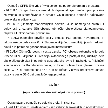
Območje OPPN Eko vrtec Pivka se deli na podenote urejanja prostora:
– PI 11/1/1 (Druga območja centralnih dejavnosti, kjer prevladujejo površine
za vzgojo in izobraževanje z oznako CD-I) obsega območje načrtovane
prostorske ureditve vrtca.
– PI 11/1/2 (Območje stanovanjskih površin, ki so namenjena bivanju z
dejavnosti z oznako SS) obsega območje obstoječega stanovanjskega
objekta s funkcionalnimi površinami.
– PI 11/1/3 (Območje površin cest z oznako PC) obsega novogradnja in
rekonstrukcijo dela ceste Pot k Studencu vključno z ureditvijo javnih parkirnih
površin in potrebne gospodarske javne infrastrukture.
– PI 11/1/4 (Območje površin cest z oznako PC) obsega rekonstrukcijo dela
Prečne ulice, vključno z ureditvijo avtobusnega postajališča, rušitvijo dela
obstoječega objekta in potrebne gospodarske javne infrastrukture. Priključek
Prečne ulice na Kolodvorsko cesto, po kateri poteka trasa glavne državne
ceste G1-6, ni predmet tega OPPN in se rešuje v okviru prestavitve glavne
državne ceste G1-6 oziroma ločenega projekta.
11. člen
(opis rešitev načrtovanih objektov in površin)
Obravnavano območje se celovito ureja, in sicer se:
– Uredi Eko vrtec z upoštevanjem vseh veljavnih zakonskih in podzakonskih