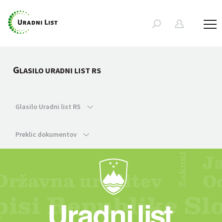
G
LASILO URADNI LIST RS
Glasilo Uradni list RS
Preklic dokumentov