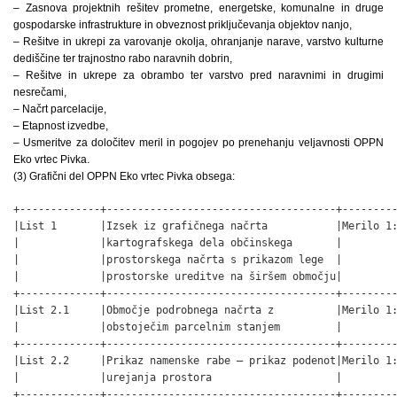
– Zasnova projektnih rešitev prometne, energetske, komunalne in druge
gospodarske infrastrukture in obveznost priključevanja objektov nanjo,
– Rešitve in ukrepi za varovanje okolja, ohranjanje narave, varstvo kulturne
dediščine ter trajnostno rabo naravnih dobrin,
– Rešitve in ukrepe za obrambo ter varstvo pred naravnimi in drugimi
nesrečami,
– Načrt parcelacije,
– Etapnost izvedbe,
– Usmeritve za določitev meril in pogojev po prenehanju veljavnosti OPPN
Eko vrtec Pivka.
(3) Grafični del OPPN Eko vrtec Pivka obsega:
+-------------+-------------------------------------+---------
|List 1       |Izsek iz grafičnega načrta           |Merilo 1:
|             |kartografskega dela občinskega       |         
|             |prostorskega načrta s prikazom lege  |         
|             |prostorske ureditve na širšem območju|         
+-------------+-------------------------------------+---------
|List 2.1     |Območje podrobnega načrta z          |Merilo 1:
|             |obstoječim parcelnim stanjem         |         
+-------------+-------------------------------------+---------
|List 2.2     |Prikaz namenske rabe – prikaz podenot|Merilo 1:
|             |urejanja prostora                    |         
+-------------+-------------------------------------+---------