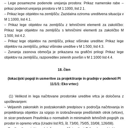
– Lege posamezne podenote urejanja prostora: Prikaz namenske rabe –
prikaz podenot urejanja prostora v M 1:1000, list 2.1.
– Prikaz lege objektov na zemljišču: Zazidalna oziroma ureditvena situacija v
M 1:1000, list 4.1.
– Prikaz lege objektov na zemljišču z tehničnimi elementi za zakoličbo:
Prikaz lege objektov na zemljišču s tehničnimi elementi za zakoličbo M
1:500, list 4.2.
– Prikaz lege objektov na zemljišču, prikaz višinske ureditve: Prikaz lege
objektov na zemljišču, prikaz višinske ureditve v M 1:500, list 4.3.
– Zunanja zasnova območja je prikazana na grafični prilogi Prikaz lege
objektov na zemljišču, razporeditev zelenih površin v M 1:1000 list 4.4.
18. člen
(lokacijski pogoji in usmeritve za projektiranje in gradnjo v podenoti PI
11/1/1: Eko vrtec)
(1) Velikost in lega načrtovane prostorske ureditve vrtca je določena z
upoštevanjem:
– Veljavnih zakonskih in podzakonskih predpisov s področja načrtovanja in
projektiranja objektov za vzgojo in izobraževanje predšolskih otrok (vrtcev),
in sicer predvsem Pravilnika o normativih in minimalnih tehničnih pogojih za
prostor in opremo vrtca (Uradni list RS, št. 73/00, 75/05, 33/08, 126/08).