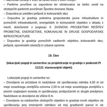
– Parkirne površine za zaposlene ter obiskovalce se lahko uredi na
obstoječih parkirnih površinah Športne dvorane Skala.
– Dopustna je ureditev pešpoti in kolesarskih stez.
– Dopustna je gradnja potrebna gospodarske javne infrastrukture in
pomožnih infrastrukturnih, energetskih in komunalnih objektov v skladu z
merili, določenimi v poglavju 6. ZASNOVA PROJEKTNIH REŠITEV
PROMETNE, ENERGETSKE, KOMUNALNE IN DRUGE GOSPODARSKE
INFRASTRUKTURE
– Dopustna je gradnja pomožnih vadbenih objektov, kolesarskih stez,
pešpoti, spominskih obeležij in urbane opreme.
19. člen
(lokacijski pogoji in usmeritve za projektiranje in gradnjo v podenoti PI
11/1/2: stanovanjski objekt)
Lokacijski pogoji in usmeritve so:
– Dovoljene so prizidave in nadzidave ob upoštevanju odmika 4,00 m od
meje sosednega zemljišča oziroma 2,00 m od meje sosednjega zemljišča s
pisnim soglasjem soseda in upoštevanju protipožarnih in drugih predpisov.
Nadzidave so dovoljene do višine 8 m.
– Dovoljene so odstranitve obstoječih objektov in gradnje novih objektov ob
upoštevanju prej omenjenih odmikov od mej gradbenih parcel in ob