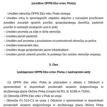
(ureditve OPPN Eko vrtec Pivka)
Ureditev območja OPPN Eko vrtec Pivka obsega:
– Ureditev vrtca in spremljajočih objektov vključno z zunanjimi površinami
(ureditev zunanjih igralnih površin, gospodarskega dvorišča, parkirnih
površin in notranjih dostopnih cest in poti).
– Ureditev prometa za ožje in širše območje.
– Ureditev javnih parkirišč.
– Ureditev peš prometa s poudarkom na prehodnosti območja za pešce.
– Ureditev kolesarskih stez.
– Ureditev druge gospodarske javne infrastrukture.
– Ureditev javnih zelenih površin, ki potekajo čez celotno območje urejanja.
5. člen
(usklajenost OPPN Eko vrtec Pivka z nadrejenimi akti)
(1) OPPN Eko vrtec Pivka je pripravljen v skladu z Odlokom o
spremembah in dopolnitvah prostorskih sestavin dolgoročnega in
družbenega plana Občine Pivka (Uradni list RS, št. 82/98 in 75/04).
(2) Območje OPPN Eko vrtec v Pivki se ureja:
– Območje P1-S10-CS se ureja z Odlokom o spremembah in dopolnitvah
prostorskih sestavin dolgoročnega in družbenega plana Občine Pivka