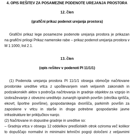
4. OPIS REŠITEV ZA POSAMEZNE PODENOTE UREJANJA PROSTORA
12. člen
(grafični prikaz podenot urejanja prostora)
Grafični prikaz lege posamezne podenote urejanja prostora je prikazan
na grafični prilogi Prikaz namenske rabe – prikaz podenot urejanja prostora v
M 1:1000, list 2.1.
13. člen
(opis rešitev v podenoti PI 11/1/1)
(1) Podenota urejanja prostora PI 11/1/1 obsega območje načrtovane
prostorske ureditve vrtca z upoštevanjem vseh veljavnih zakonskih in
podzakonskih aktov s področja načrtovanja in gradnje objektov za vzgojo in
izobraževanje z obvezno ureditvijo zunanjih igralnih površin (otroška igrišča,
ekovrt, športne površine), gospodarskega dvorišča, parkirnih površin za
zaposlene v vrtcu in starše in druge potrebne gospodarske javne
infrastrukture ter priključkov nanjo.
(2) Načrtovane in dopustne gradnje in ureditve so:
– Gradnja vrtca v obsegu 12 oddelkov predšolskih otrok oziroma več kolikor
to dopuščajo normativi in minimalni tehnični pogoji določeni z veljavnimi