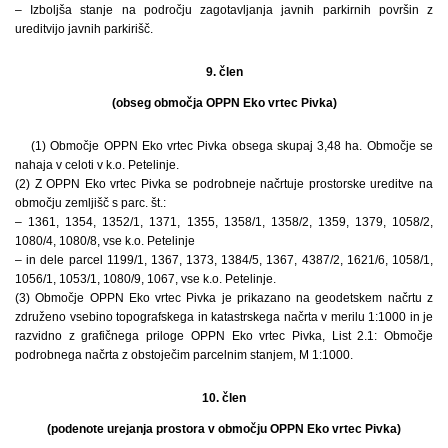
– Izboljša stanje na področju zagotavljanja javnih parkirnih površin z
ureditvijo javnih parkirišč.
9. člen
(obseg območja OPPN Eko vrtec Pivka)
(1) Območje OPPN Eko vrtec Pivka obsega skupaj 3,48 ha. Območje se
nahaja v celoti v k.o. Petelinje.
(2) Z OPPN Eko vrtec Pivka se podrobneje načrtuje prostorske ureditve na
območju zemljišč s parc. št.:
– 1361, 1354, 1352/1, 1371, 1355, 1358/1, 1358/2, 1359, 1379, 1058/2,
1080/4, 1080/8, vse k.o. Petelinje
– in dele parcel 1199/1, 1367, 1373, 1384/5, 1367, 4387/2, 1621/6, 1058/1,
1056/1, 1053/1, 1080/9, 1067, vse k.o. Petelinje.
(3) Območje OPPN Eko vrtec Pivka je prikazano na geodetskem načrtu z
združeno vsebino topografskega in katastrskega načrta v merilu 1:1000 in je
razvidno z grafičnega priloge OPPN Eko vrtec Pivka, List 2.1: Območje
podrobnega načrta z obstoječim parcelnim stanjem, M 1:1000.
10. člen
(podenote urejanja prostora v območju OPPN Eko vrtec Pivka)