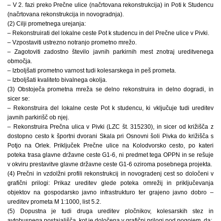
– V 2. fazi preko Prečne ulice (načrtovana rekonstrukcija) in Poti k Studencu
(načrtovana rekonstrukcija in novogradnja).
(2) Cilji prometnega urejanja:
– Rekonstruirati del lokalne ceste Pot k studencu in del Prečne ulice v Pivki.
– Vzpostaviti ustrezno notranjo prometno mrežo.
– Zagotoviti zadostno število javnih parkirnih mest znotraj ureditvenega
območja.
– Izboljšati prometno varnost tudi kolesarskega in peš prometa.
– Izboljšati kvaliteto bivalnega okolja.
(3) Obstoječa prometna mreža se delno rekonstruira in delno dogradi, in
sicer se:
– Rekonstruira del lokalne ceste Pot k studencu, ki vključuje tudi ureditev
javnih parkirišč ob njej.
– Rekonstruira Prečna ulica v Pivki (LZC št. 315230), in sicer od križišča z
dostopno cesto k športni dvorani Skala pri Osnovni šoli Pivka do križišča s
Potjo na Orlek. Priključek Prečne ulice na Kolodvorsko cesto, po kateri
poteka trasa glavne državne ceste G1-6, ni predmet tega OPPN in se rešuje
v okviru prestavitve glavne državne ceste G1-6 oziroma posebnega projekta.
(4) Prečni in vzdolžni profili rekonstrukcij in novogradenj cest so določeni v
grafični prilogi: Prikaz ureditev glede poteka omrežij in priključevanja
objektov na gospodarsko javno infrastrukturo ter grajeno javno dobro –
ureditev prometa M 1:1000, list 5.2.
(5) Dopustna je tudi druga ureditev pločnikov, kolesarskih stez in
avtobusnega postajališča, kot je določena v grafični prilogi pod pogojem, da: