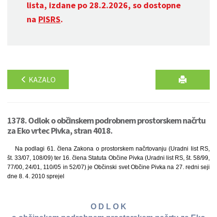
lista, izdane po 28.2.2026, so dostopne
na
PISRS
.
KAZALO
1378. Odlok o občinskem podrobnem prostorskem načrtu
za Eko vrtec Pivka, stran 4018.
Na podlagi 61. člena Zakona o prostorskem načrtovanju (Uradni list RS,
št. 33/07, 108/09) ter 16. člena Statuta Občine Pivka (Uradni list RS, št. 58/99,
77/00, 24/01, 110/05 in 52/07) je Občinski svet Občine Pivka na 27. redni seji
dne 8. 4. 2010 sprejel
O D L O K