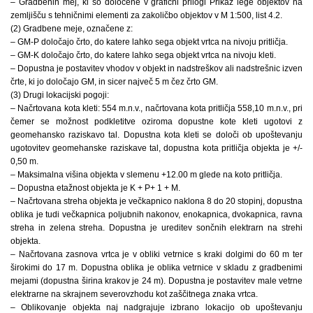
– Gradbenih mej, ki so določene v grafični prilogi Prikaz lege objektov na
zemljišču s tehničnimi elementi za zakoličbo objektov v M 1:500, list 4.2.
(2) Gradbene meje, označene z:
– GM-P določajo črto, do katere lahko sega objekt vrtca na nivoju pritličja.
– GM-K določajo črto, do katere lahko sega objekt vrtca na nivoju kleti.
– Dopustna je postavitev vhodov v objekt in nadstreškov ali nadstrešnic izven
črte, ki jo določajo GM, in sicer največ 5 m čez črto GM.
(3) Drugi lokacijski pogoji:
– Načrtovana kota kleti: 554 m.n.v., načrtovana kota pritličja 558,10 m.n.v., pri
čemer se možnost podkletitve oziroma dopustne kote kleti ugotovi z
geomehansko raziskavo tal. Dopustna kota kleti se določi ob upoštevanju
ugotovitev geomehanske raziskave tal, dopustna kota pritličja objekta je +/-
0,50 m.
– Maksimalna višina objekta v slemenu +12.00 m glede na koto pritličja.
– Dopustna etažnost objekta je K + P+ 1 + M.
– Načrtovana streha objekta je večkapnico naklona 8 do 20 stopinj, dopustna
oblika je tudi večkapnica poljubnih nakonov, enokapnica, dvokapnica, ravna
streha in zelena streha. Dopustna je ureditev sončnih elektrarn na strehi
objekta.
– Načrtovana zasnova vrtca je v obliki vetrnice s kraki dolgimi do 60 m ter
širokimi do 17 m. Dopustna oblika je oblika vetrnice v skladu z gradbenimi
mejami (dopustna širina krakov je 24 m). Dopustna je postavitev male vetrne
elektrarne na skrajnem severovzhodu kot zaščitnega znaka vrtca.
– Oblikovanje objekta naj nadgrajuje izbrano lokacijo ob upoštevanju