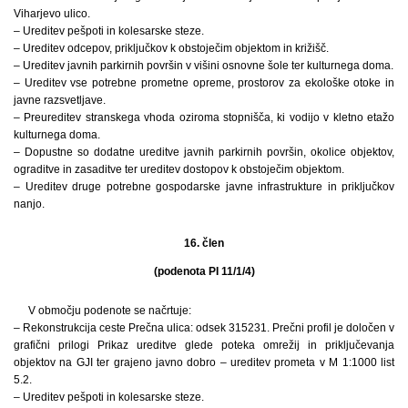
Viharjevo ulico.
– Ureditev pešpoti in kolesarske steze.
– Ureditev odcepov, priključkov k obstoječim objektom in križišč.
– Ureditev javnih parkirnih površin v višini osnovne šole ter kulturnega doma.
– Ureditev vse potrebne prometne opreme, prostorov za ekološke otoke in
javne razsvetljave.
– Preureditev stranskega vhoda oziroma stopnišča, ki vodijo v kletno etažo
kulturnega doma.
– Dopustne so dodatne ureditve javnih parkirnih površin, okolice objektov,
ograditve in zasaditve ter ureditev dostopov k obstoječim objektom.
– Ureditev druge potrebne gospodarske javne infrastrukture in priključkov
nanjo.
16. člen
(podenota PI 11/1/4)
V območju podenote se načrtuje:
– Rekonstrukcija ceste Prečna ulica: odsek 315231. Prečni profil je določen v
grafični prilogi Prikaz ureditve glede poteka omrežij in priključevanja
objektov na GJI ter grajeno javno dobro – ureditev prometa v M 1:1000 list
5.2.
– Ureditev pešpoti in kolesarske steze.