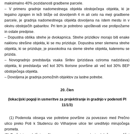
maksimalno 40% pozidanosti gradbene parcele.
– V primeru gradnje nadomestnega objekta obstoječega objekta, ki je
legalno zgrajen in leži bližje od dovoljenih 4 m ali celo na meji gradbene
parcele, je gradnja nadomestnega objekta dovoljena na istem mestu in v
okviru obstoječih gabaritov. Pri tem je potrebno upoštevati vse protipožarne
in ostale predpise.
– Dopustna oblika strehe je dvokapnica. Strehe prizidkov morajo biti enake
naklonu strešine objekta, ki se mu priziduje. Dopustna smer slemena strehe
objekta, ki se priziduje, je pravokotna na sleme strehe objekta, kateremu se
prizida.
– Novogradnjo predstavlja vsaka širitev (prizidava oziroma nadzidava)
objekta, ki predstavlja več kot 30% tlorisne površine ali več kot 30% BEP
obstoječega objekta.
– Dovoljena je gradnja pomožnih objektov za lastne potrebe.
20. člen
(lokacijski pogoji in usmeritve za projektiranje in gradnjo v podenoti PI
11/1/3)
(1) Podenota obsega vse potrebne površine za povezavo med Prečno
ulico preko Poti k Studencu do Vilharjeve ulice ter ureditvijo mirujočega
prometa.