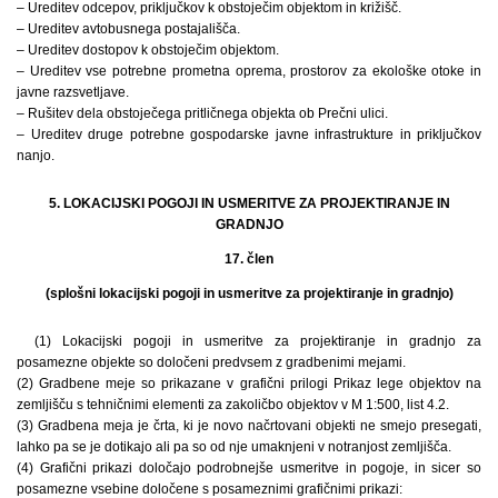
– Ureditev odcepov, priključkov k obstoječim objektom in križišč.
– Ureditev avtobusnega postajališča.
– Ureditev dostopov k obstoječim objektom.
– Ureditev vse potrebne prometna oprema, prostorov za ekološke otoke in
javne razsvetljave.
– Rušitev dela obstoječega pritličnega objekta ob Prečni ulici.
– Ureditev druge potrebne gospodarske javne infrastrukture in priključkov
nanjo.
5. LOKACIJSKI POGOJI IN USMERITVE ZA PROJEKTIRANJE IN
GRADNJO
17. člen
(splošni lokacijski pogoji in usmeritve za projektiranje in gradnjo)
(1) Lokacijski pogoji in usmeritve za projektiranje in gradnjo za
posamezne objekte so določeni predvsem z gradbenimi mejami.
(2) Gradbene meje so prikazane v grafični prilogi Prikaz lege objektov na
zemljišču s tehničnimi elementi za zakoličbo objektov v M 1:500, list 4.2.
(3) Gradbena meja je črta, ki je novo načrtovani objekti ne smejo presegati,
lahko pa se je dotikajo ali pa so od nje umaknjeni v notranjost zemljišča.
(4) Grafični prikazi določajo podrobnejše usmeritve in pogoje, in sicer so
posamezne vsebine določene s posameznimi grafičnimi prikazi: