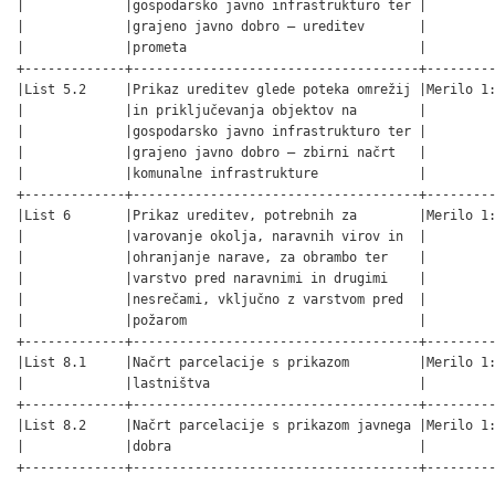
|             |gospodarsko javno infrastrukturo ter |         
|             |grajeno javno dobro – ureditev       |         
|             |prometa                              |         
+-------------+-------------------------------------+---------
|List 5.2     |Prikaz ureditev glede poteka omrežij |Merilo 1:
|             |in priključevanja objektov na        |         
|             |gospodarsko javno infrastrukturo ter |         
|             |grajeno javno dobro – zbirni načrt   |         
|             |komunalne infrastrukture             |         
+-------------+-------------------------------------+---------
|List 6       |Prikaz ureditev, potrebnih za        |Merilo 1:
|             |varovanje okolja, naravnih virov in  |         
|             |ohranjanje narave, za obrambo ter    |         
|             |varstvo pred naravnimi in drugimi    |         
|             |nesrečami, vključno z varstvom pred  |         
|             |požarom                              |         
+-------------+-------------------------------------+---------
|List 8.1     |Načrt parcelacije s prikazom         |Merilo 1:
|             |lastništva                           |         
+-------------+-------------------------------------+---------
|List 8.2     |Načrt parcelacije s prikazom javnega |Merilo 1:
|             |dobra                                |         
+-------------+-------------------------------------+--------