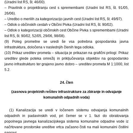
(Uradni list RS, št. 46/00).
– Pravilnik o projektiranju cest s spremembami (Uradni list RS, št. 91/05,
26/06).
– Uredbo o merilih za kategorizacijo javnih cest (Uradni list RS, št. 49/97).
– Odlok o občinskih cestah v Občini Pivka (Uradni list RS, št. 90/02).
– Odlok o kategorizaciji občinskih cest Občine Pivka s spremembami (Uradni
list RS, št. 90/02, 52/05, 29/06, 98/08).
(9) Poleg prometne se uredi še vsa potrebna gospodarska javna
infrastruktura, določena v naslednjih členih tega odloka.
(10) Prikaz ureditev prometa – situacija je prikazan na grafični prilogi: Prikaz
ureditev glede poteka omrežij in priključevanja objektov na gospodarsko
javno infrastrukturo ter grajeno javno dobro – ureditev prometa M 1:1000, list
5.2.
24. člen
(zasnova projektnih rešitev infrastrukture za zbiranje in odvajanje
komunalnih odpadnih voda)
(1) Kanalizacija se uredi v ločenem sistemu odvajanja komunalnih
odpadnih in padavinskih vod, pri čemer se v 1. fazi do obratovanja
popolnega javnega kanalizacijskega sistema komunalne odpadne vode iz
načrtovane prostorske ureditve vrtca začasno čisti na mali komunalni čistilni
napravi.