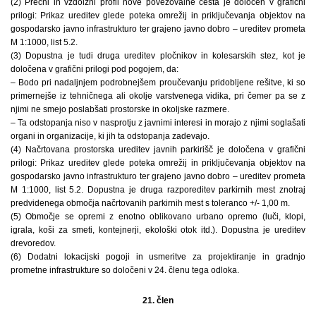
(2) Prečni in vzdolžni profil nove povezovalne cesta je določen v grafični
prilogi: Prikaz ureditev glede poteka omrežij in priključevanja objektov na
gospodarsko javno infrastrukturo ter grajeno javno dobro – ureditev prometa
M 1:1000, list 5.2.
(3) Dopustna je tudi druga ureditev pločnikov in kolesarskih stez, kot je
določena v grafični prilogi pod pogojem, da:
– Bodo pri nadaljnjem podrobnejšem proučevanju pridobljene rešitve, ki so
primernejše iz tehničnega ali okolje varstvenega vidika, pri čemer pa se z
njimi ne smejo poslabšati prostorske in okoljske razmere.
– Ta odstopanja niso v nasprotju z javnimi interesi in morajo z njimi soglašati
organi in organizacije, ki jih ta odstopanja zadevajo.
(4) Načrtovana prostorska ureditev javnih parkirišč je določena v grafični
prilogi: Prikaz ureditev glede poteka omrežij in priključevanja objektov na
gospodarsko javno infrastrukturo ter grajeno javno dobro – ureditev prometa
M 1:1000, list 5.2. Dopustna je druga razporeditev parkirnih mest znotraj
predvidenega območja načrtovanih parkirnih mest s toleranco +/- 1,00 m.
(5) Območje se opremi z enotno oblikovano urbano opremo (luči, klopi,
igrala, koši za smeti, kontejnerji, ekološki otok itd.). Dopustna je ureditev
drevoredov.
(6) Dodatni lokacijski pogoji in usmeritve za projektiranje in gradnjo
prometne infrastrukture so določeni v 24. členu tega odloka.
21. člen