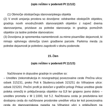
(opis rešitev v podenoti PI 11/1/2)
(1) Območje obstoječega stanovanjskega objekta
(2) V enoti urejanja prostora so dovoljene: odstranitve obstoječih objektov,
gradnja novih enodružinskih stanovanjskih objektov z največ dvema
stanovanjema, prizidave za potrebe stanovanja in gradnja pomožnih
objektov za lastne potrebe stanovalcev.
(3) Dovoljena je sprememba namembnosti za mirne pisarniške dejavnosti, ki
nimajo vplivnega območja izven gradbene parcele. Parkirna mesta za
potrebe dejavnosti je potrebno zagotoviti v okviru podenote.
15. člen
(opis rešitev v podenoti PI 11/1/3)
Načrtovane in dopustne gradnje in ureditve so:
– Ureditev (rekonstrukcija in novogradnja) povezovalne ceste Prečna ulica:
odsek 315231, preko Poti k Studencu:odsek 315251 do Vilharjeve ulice:
odsek 315201. Prečni profil je določen v grafični prilogi Prikaz ureditve glede
poteka omrežij in priključevanja objektov na GJI ter grajeno javno dobro –
ureditev prometa v M 1:1000, list 5.2. Načrtovana cesta je predvidena kot
dostopna cesta do načrtovane prostorske ureditve vrtca ter kot povezovalna
cesta do stanovanjskega naselja na Vilharjevi ulici s priključkom na