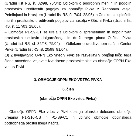
(Uradni list RS, št. 82/98, 75/04); Odlokom o podrobnih merilih in pogojih
prostorsko ureditvenih pogojev za območje Pivke z Radohovo vasjo,
Petelinjami in Hrastjem (Uradni list RS, št. 7/04, 28/05) in Odlokom o splošnih
merilih prostorsko ureditvenih pogojev za naselja v Občini Pivka (Uradni list
RS, št. 117/03, 28/05).
– Območje P1-S9-C1 se ureja z Odlokom o spremembah in dopolnitvah
prostorskih sestavin dolgoročnega in družbenega plana Občine Pivka
(Uradni list RS, št. 82/98, 75/04) in Odlokom o ureditvenem načrtu Center
Pivke (Uradni list RS, št. 20/98, 81/04).
(3) Z uveljavitvijo OPPN Eko vrtec v Pivki se razveljavi v prejšnji točki tega
člena navedene veljavne izvedbene prostorske akte za območje OPPN Eko
vrtec v Pivki.
3. OBMOČJE OPPN EKO VRTEC PIVKA
6. člen
(območje OPPN Eko vrtec Pivka)
Območje OPPN Eko vrtec v Pivki obsega plansko določeno območje
urejanja P1-S10-CS in P1-S9-C1 in vplivno območje občinskega
podrobnega prostorskega načrta.