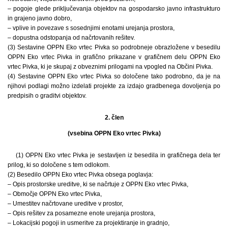
– pogoje glede priključevanja objektov na gospodarsko javno infrastrukturo
in grajeno javno dobro,
– vplive in povezave s sosednjimi enotami urejanja prostora,
– dopustna odstopanja od načrtovanih rešitev.
(3) Sestavine OPPN Eko vrtec Pivka so podrobneje obrazložene v besedilu
OPPN Eko vrtec Pivka in grafično prikazane v grafičnem delu OPPN Eko
vrtec Pivka, ki je skupaj z obveznimi prilogami na vpogled na Občini Pivka.
(4) Sestavine OPPN Eko vrtec Pivka so določene tako podrobno, da je na
njihovi podlagi možno izdelati projekte za izdajo gradbenega dovoljenja po
predpisih o graditvi objektov.
2. člen
(vsebina OPPN Eko vrtec Pivka)
(1) OPPN Eko vrtec Pivka je sestavljen iz besedila in grafičnega dela ter
prilog, ki so določene s tem odlokom.
(2) Besedilo OPPN Eko vrtec Pivka obsega poglavja:
– Opis prostorske ureditve, ki se načrtuje z OPPN Eko vrtec Pivka,
– Območje OPPN Eko vrtec Pivka,
– Umestitev načrtovane ureditve v prostor,
– Opis rešitev za posamezne enote urejanja prostora,
– Lokacijski pogoji in usmeritve za projektiranje in gradnjo,