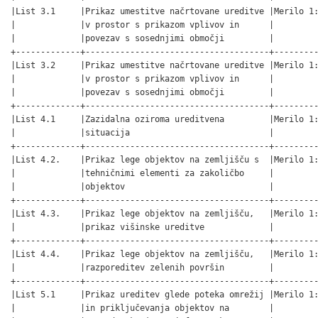
|List 3.1     |Prikaz umestitve načrtovane ureditve |Merilo 1:
|             |v prostor s prikazom vplivov in      |         
|             |povezav s sosednjimi območji         |         
+-------------+-------------------------------------+---------
|List 3.2     |Prikaz umestitve načrtovane ureditve |Merilo 1:
|             |v prostor s prikazom vplivov in      |         
|             |povezav s sosednjimi območji         |         
+-------------+-------------------------------------+---------
|List 4.1     |Zazidalna oziroma ureditvena         |Merilo 1:
|             |situacija                            |         
+-------------+-------------------------------------+---------
|List 4.2.    |Prikaz lege objektov na zemljišču s  |Merilo 1:
|             |tehničnimi elementi za zakoličbo     |         
|             |objektov                             |         
+-------------+-------------------------------------+---------
|List 4.3.    |Prikaz lege objektov na zemljišču,   |Merilo 1:
|             |prikaz višinske ureditve             |         
+-------------+-------------------------------------+---------
|List 4.4.    |Prikaz lege objektov na zemljišču,   |Merilo 1:
|             |razporeditev zelenih površin         |         
+-------------+-------------------------------------+---------
|List 5.1     |Prikaz ureditev glede poteka omrežij |Merilo 1:
|             |in priključevanja objektov na        |         