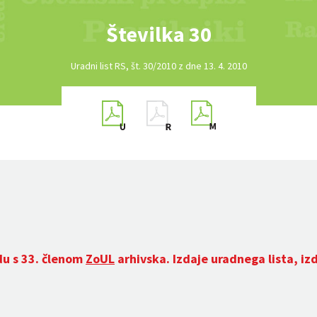
Številka 30
Uradni list RS, št. 30/2010 z dne 13. 4. 2010
du s 33. členom
ZoUL
arhivska. Izdaje uradnega lista, iz