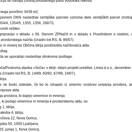
čja se nahaja znotraj priobalnega pasu vodotoka Nikova.
ega površino 3439 m2.
avnem DKN naslednje zemljiške parcele oziroma dele zemljiških parcel znotraj k
354/4, 1354/5, 1355, 1356, 2687/1.
ovnih rešitev
pripravijo v skladu s 56. členom ZPNačrt in v skladu s Pravilnikom o vsebini, o
ostorskega načrta (Uradni list RS, št. 99/07).
c in mnenj bo Občina Idrija pooblastila načrtovalca akta.
odlag
kta se uporabijo naslednje strokovne podlage:
/Poslovna stavba »Soča« v Idriji- idejni projekt ureditve, Linea d.o.o., december
(Uradni list RS, št. 14/89, 60/92, 67/99, 19/07),
rija.
 se bodo izdelale, če bo to izhajalo iz smernic nosilcev urejanja prostora, al
riprave akta.
anja prostora, ki dajejo smernice in mnenja
a, ki podajo smernice in mnenja k prostorskemu aktu, so:
 1, Idrija,
akoba 4, Idrija,
avčeva 22, Nova Gorica,
ajska 50, 1000 Ljubljana,
25. junija 1, Nova Gorica,