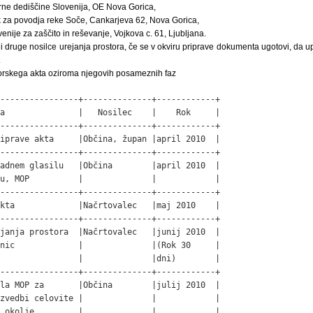
rne dediščine Slovenija, OE Nova Gorica,
 za povodja reke Soče, Cankarjeva 62, Nova Gorica,
nije za zaščito in reševanje, Vojkova c. 61, Ljubljana.
di druge nosilce urejanja prostora, če se v okviru priprave dokumenta ugotovi, da up
.
torskega akta oziroma njegovih posameznih faz
----------------+--------------+------------+

a               |   Nosilec    |    Rok     |

----------------+--------------+------------+

iprave akta     |Občina, župan |april 2010  |

----------------+--------------+------------+

adnem glasilu   |Občina        |april 2010  |

u, MOP          |              |            |

----------------+--------------+------------+

kta             |Načrtovalec   |maj 2010    |

----------------+--------------+------------+

janja prostora  |Načrtovalec   |junij 2010  |

nic             |              |(Rok 30     |

                |              |dni)        |

----------------+--------------+------------+

la MOP za       |Občina        |julij 2010  |

zvedbi celovite |              |            |

 okolje         |              |            |
