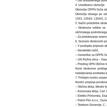
– Del ureditvenega obmo
4. Ureditveno območje
Območje OPPN Soča obs
Območje obsega po velj
1353, 1354/2, 1354/3, 1
5. Način pridobitve strok
– Strokovne rešitve se 
občinskega podrobnega pr
– Za pridobivanje smerni
6. Seznam strokovnih p
– V postopku priprave a
– Geodetski načrt,
– Usmeritve za OPPN Soča
– UN Rožna ulica – Gasa 
– Predlog OPN Občine Id
Nove strokovne podlage
nadaljevanja postopka p
7. Pristojni nosilci urej
Nosilci urejanja prostor
– Občina Idrija, Mestni trg
– Komunala Idrija, Carl J
– Elektro Primorska, Erj
– Petrol Plin d.o.o., Dun
– Telekom Slovenije, C. 