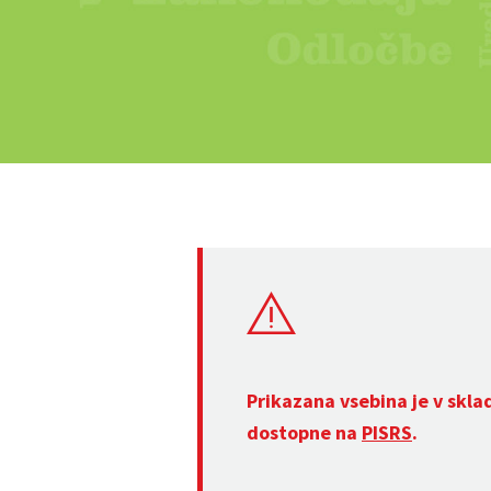
Prikazana vsebina je v skla
dostopne na
PISRS
.