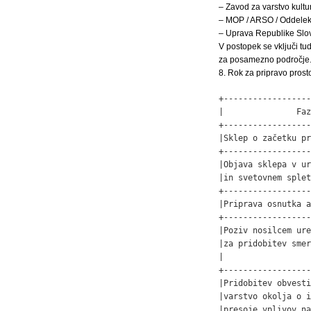
– Zavod za varstvo kultu
– MOP / ARSO / Oddelek
– Uprava Republike Slove
V postopek se vključi tu
za posamezno področje
8. Rok za pripravo pros
+------------------
|               Faz
+------------------
|Sklep o začetku pr
+------------------
|Objava sklepa v ur
|in svetovnem splet
+------------------
|Priprava osnutka a
+------------------
|Poziv nosilcem ure
|za pridobitev smer
|                  
+------------------
|Pridobitev obvesti
|varstvo okolja o i
|presoje vplivov na