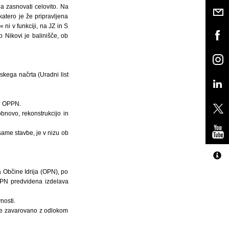
ba zasnovati celovito. Na
tero je že pripravljena
i v funkciji, na JZ in S
 Nikovi je balinišče, ob
skega načrta (Uradni list
je OPPN.
obnovo, rekonstrukcijo in
same stavbe, je v nizu ob
 Občine Idrija (OPN), po
OPN predvidena izdelava
nosti.
 je zavarovano z odlokom