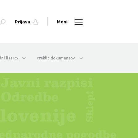
Prijava
Meni
dni list RS
Preklic dokumentov