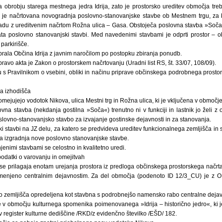
a obrobju starega mestnega jedra Idrija, zato je prostorsko ureditev območja tre
e načrtovana novogradnja poslovno-stanovanjske stavbe ob Mestnem trgu, za ka
adu z ureditvenim načrtom Rožna ulica – Gasa. Obstoječa poslovna stavba »Soča« n
a poslovno stanovanjski stavbi. Med navedenimi stavbami je odprti prostor – ob
parkirišče.
brala Občina Idrija z javnim naročilom po postopku zbiranja ponudb.
ravo akta je Zakon o prostorskem načrtovanju (Uradni list RS, št. 33/07, 108/09).
du s Pravilnikom o vsebini, obliki in načinu priprave občinskega podrobnega prostor
a izhodišča
jujejo vodotok Nikova, ulica Mestni trg in Rožna ulica, ki je vključena v območ
vna stavba (nekdanja gostilna »Soča«) trenutno ni v funkciji in lastnik jo želi z 
oslovno-stanovanjsko stavbo za izvajanje gostinske dejavnosti in za stanovanja.
 stavbi na JZ delu, za katero se predvideva ureditev funkcionalnega zemljišča in 
 izgradnja nove poslovno stanovanjske stavbe.
enimi stavbami se celostno in kvalitetno uredi.
podatki o varovanju in omejitvah
prilagaja enotam urejanja prostora iz predloga občinskega prostorskega načrta
enjeno centralnim dejavnostim. Za del območja (podenoto ID 12/3_CU) je z 
o zemljišča opredeljena kot stavbna s podrobnejšo namensko rabo centralne dejav
 v območju kulturnega spomenika poimenovanega »Idrija – historično jedro«, ki
 v register kulturne dediščine /RKD/z evidenčno številko /EŠD/ 182.