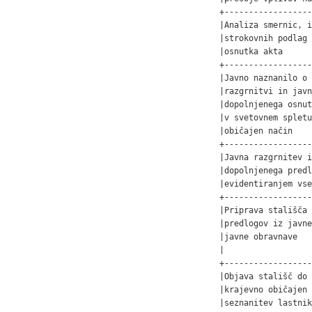
+------------------
|Analiza smernic, i
|strokovnih podlag 
|osnutka akta      
+------------------
|Javno naznanilo o 
|razgrnitvi in javn
|dopolnjenega osnut
|v svetovnem spletu
|običajen način    
+------------------
|Javna razgrnitev i
|dopolnjenega predl
|evidentiranjem vse
+------------------
|Priprava stališča 
|predlogov iz javne
|javne obravnave   
|                  
+------------------
|Objava stališč do 
|krajevno običajen 
|seznanitev lastnik