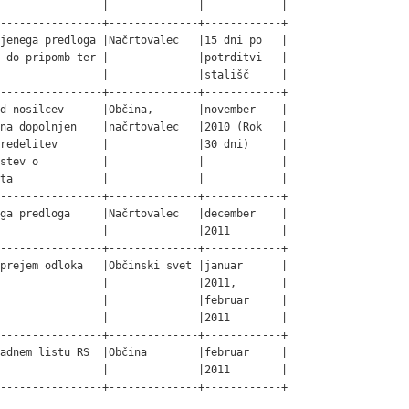
                |              |            |

----------------+--------------+------------+

jenega predloga |Načrtovalec   |15 dni po   |

 do pripomb ter |              |potrditvi   |

                |              |stališč     |

----------------+--------------+------------+

d nosilcev      |Občina,       |november    |

na dopolnjen    |načrtovalec   |2010 (Rok   |

redelitev       |              |30 dni)     |

stev o          |              |            |

ta              |              |            |

----------------+--------------+------------+

ga predloga     |Načrtovalec   |december    |

                |              |2011        |

----------------+--------------+------------+

prejem odloka   |Občinski svet |januar      |

                |              |2011,       |

                |              |februar     |

                |              |2011        |

----------------+--------------+------------+

adnem listu RS  |Občina        |februar     |

                |              |2011        |

----------------+--------------+------------+