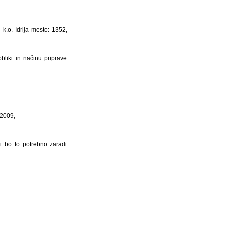
.o. Idrija mesto: 1352,
bliki in načinu priprave
 2009,
i bo to potrebno zaradi