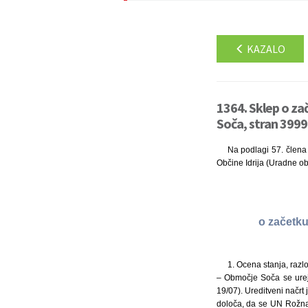
KAZALO
1364. Sklep o z
Soča, stran 3999
Na podlagi 57. člena 
Občine Idrija (Uradne obj
o začetk
1. Ocena stanja, razl
– Območje Soča se ureja
19/07). Ureditveni načrt
določa, da se UN Rožna