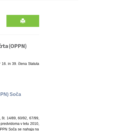
črta (OPPN)
 16. in 39. člena Statuta
PPN) Soča
št. 14/89, 60/92, 67/99,
t predvidoma v letu 2010,
 OPPN Soča se nahaja na