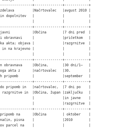
----------------+--------------+------------+

zdelava         |Načrtovalec   |avgust 2010 |

in dopolnitev   |              |            |

                |              |            |

----------------+--------------+------------+

javni           |Občina        |7 dni pred  |

i obravnavi     |              |pričetkom   |

ka akta; objava |              |razgrnitve  |

 in na krajevno |              |            |

                |              |            |

----------------+--------------+------------+

n obravnava     |Občina,       |30 dni/1–   |

oga akta z      |načrtovalec   |30.         |

h pripomb       |              |september   |

----------------+--------------+------------+

do pripomb in   |načrtovalec,  |7 dni po    |

 razgrnitve in  |Občina, župan |zaključku   |

                |              |in javne    |

                |              |razgrnitve  |

----------------+--------------+------------+

pripomb na      |Občina        | oktober    |

način, pisna    |              |2010        |

ov parcel na    |              |            |
