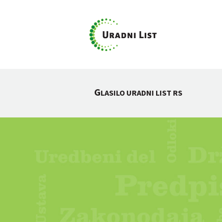
G
LASILO URADNI LIST RS