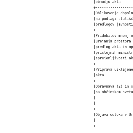
|območju akta      
+------------------
|Oblikovanje dopoln
|na podlagi stališč
|predlogov javnosti
+------------------
|Pridobitev mnenj o
|urejanja prostora 
|predlog akta in op
|pristojnih ministr
|sprejemljivosti ak
+------------------
|Priprava usklajene
|akta              
+------------------
|Obravnava (2) in s
|na občinskem svetu
|                  
|                  
+------------------
|Objava odloka v Ur
|                  
+------------------