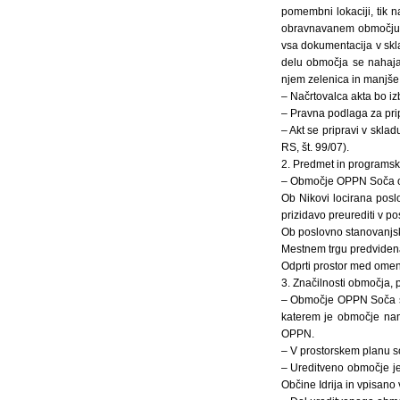
pomembni lokaciji, tik n
obravnavanem območju j
vsa dokumentacija v skl
delu območja se nahajat
njem zelenica in manjše 
– Načrtovalca akta bo iz
– Pravna podlaga za prip
– Akt se pripravi v skla
RS, št. 99/07).
2. Predmet in programsk
– Območje OPPN Soča ome
Ob Nikovi locirana poslo
prizidavo preurediti v p
Ob poslovno stanovanjski
Mestnem trgu predvidena
Odprti prostor med omenj
3. Značilnosti območja, 
– Območje OPPN Soča se 
katerem je območje nam
OPPN.
– V prostorskem planu s
– Ureditveno območje je
Občine Idrija in vpisano