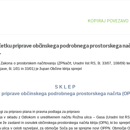
KOPIRAJ POVEZAVO
ačetku priprave občinskega podrobnega prostorskega na
.
Zakona o prostorskem načrtovanju (ZPNačrt, Uradni list RS, št. 33/07, 108/09) ter
ave, št. 1/01 in 33/01) je župan Občine Idrija sprejel
S K L E P
u priprave občinskega podrobnega prostorskega načrta (O
ogi za pripravo plana in pravna podlaga za pripravo
 v skladu z Odlokom o ureditvenem načrtu Rožna ulica – Gasa (Uradni list RS, 
 je že zastarel in osnutek občinskega prostorskega načrta Idrija (OPN), ki bo spreje
 ulica v celoti razveljavi, za območje Soča pa se sprejme novi OPPN. Območje