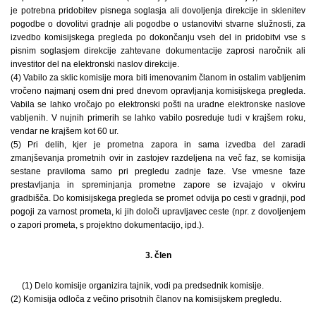
je potrebna pridobitev pisnega soglasja ali dovoljenja direkcije in sklenitev
pogodbe o dovolitvi gradnje ali pogodbe o ustanovitvi stvarne služnosti, za
izvedbo komisijskega pregleda po dokončanju vseh del in pridobitvi vse s
pisnim soglasjem direkcije zahtevane dokumentacije zaprosi naročnik ali
investitor del na elektronski naslov direkcije.
(4) Vabilo za sklic komisije mora biti imenovanim članom in ostalim vabljenim
vročeno najmanj osem dni pred dnevom opravljanja komisijskega pregleda.
Vabila se lahko vročajo po elektronski pošti na uradne elektronske naslove
vabljenih. V nujnih primerih se lahko vabilo posreduje tudi v krajšem roku,
vendar ne krajšem kot 60 ur.
(5) Pri delih, kjer je prometna zapora in sama izvedba del zaradi
zmanjševanja prometnih ovir in zastojev razdeljena na več faz, se komisija
sestane praviloma samo pri pregledu zadnje faze. Vse vmesne faze
prestavljanja in spreminjanja prometne zapore se izvajajo v okviru
gradbišča. Do komisijskega pregleda se promet odvija po cesti v gradnji, pod
pogoji za varnost prometa, ki jih določi upravljavec ceste (npr. z dovoljenjem
o zapori prometa, s projektno dokumentacijo, ipd.).
3. člen
(1) Delo komisije organizira tajnik, vodi pa predsednik komisije.
(2) Komisija odloča z večino prisotnih članov na komisijskem pregledu.