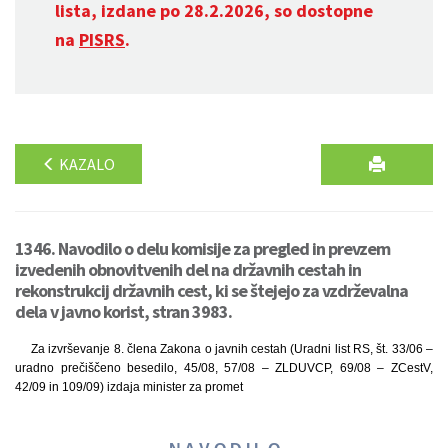
lista, izdane po 28.2.2026, so dostopne
na
PISRS
.
KAZALO
1346. Navodilo o delu komisije za pregled in prevzem
izvedenih obnovitvenih del na državnih cestah in
rekonstrukcij državnih cest, ki se štejejo za vzdrževalna
dela v javno korist, stran 3983.
Za izvrševanje 8. člena Zakona o javnih cestah (Uradni list RS, št. 33/06 –
uradno prečiščeno besedilo, 45/08, 57/08 – ZLDUVCP, 69/08 – ZCestV,
42/09 in 109/09) izdaja minister za promet