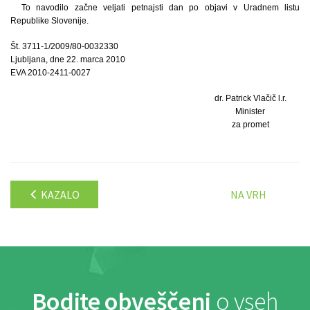
To navodilo začne veljati petnajsti dan po objavi v Uradnem listu
Republike Slovenije.
Št. 3711-1/2009/80-0032330
Ljubljana, dne 22. marca 2010
EVA 2010-2411-0027
dr. Patrick Vlačič l.r.
Minister
za promet
KAZALO
NA VRH
Bodite obveščeni
o vseh