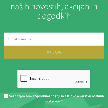
naših novostih, akcijah in
dogodkih
PRIJAVA
Seznanjen sem s
Splošnimi pogoji
in z
Izjavo o varstvu osebnih
podatkov
. *