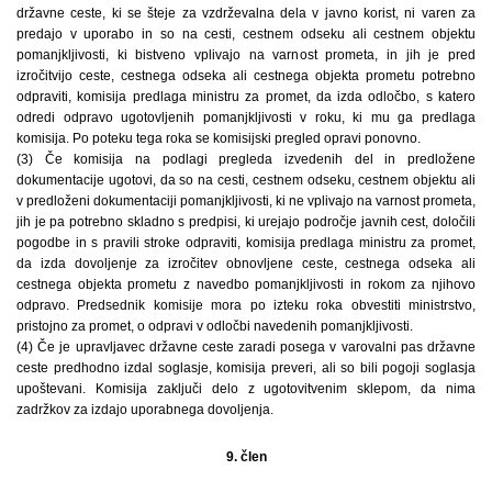
državne ceste, ki se šteje za vzdrževalna dela v javno korist, ni varen za
predajo v uporabo in so na cesti, cestnem odseku ali cestnem objektu
pomanjkljivosti, ki bistveno vplivajo na varnost prometa, in jih je pred
izročitvijo ceste, cestnega odseka ali cestnega objekta prometu potrebno
odpraviti, komisija predlaga ministru za promet, da izda odločbo, s katero
odredi odpravo ugotovljenih pomanjkljivosti v roku, ki mu ga predlaga
komisija. Po poteku tega roka se komisijski pregled opravi ponovno.
(3) Če komisija na podlagi pregleda izvedenih del in predložene
dokumentacije ugotovi, da so na cesti, cestnem odseku, cestnem objektu ali
v predloženi dokumentaciji pomanjkljivosti, ki ne vplivajo na varnost prometa,
jih je pa potrebno skladno s predpisi, ki urejajo področje javnih cest, določili
pogodbe in s pravili stroke odpraviti, komisija predlaga ministru za promet,
da izda dovoljenje za izročitev obnovljene ceste, cestnega odseka ali
cestnega objekta prometu z navedbo pomanjkljivosti in rokom za njihovo
odpravo. Predsednik komisije mora po izteku roka obvestiti ministrstvo,
pristojno za promet, o odpravi v odločbi navedenih pomanjkljivosti.
(4) Če je upravljavec državne ceste zaradi posega v varovalni pas državne
ceste predhodno izdal soglasje, komisija preveri, ali so bili pogoji soglasja
upoštevani. Komisija zaključi delo z ugotovitvenim sklepom, da nima
zadržkov za izdajo uporabnega dovoljenja.
9. člen