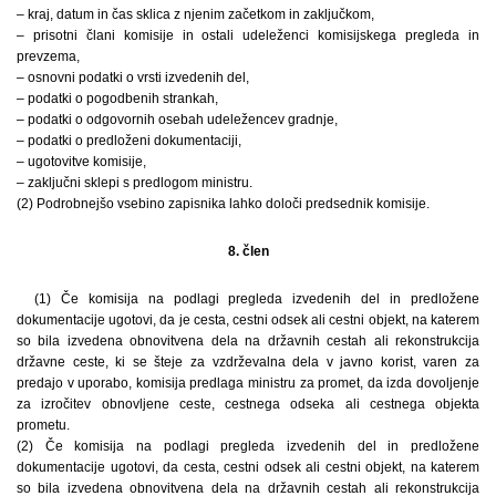
– kraj, datum in čas sklica z njenim začetkom in zaključkom,
– prisotni člani komisije in ostali udeleženci komisijskega pregleda in
prevzema,
– osnovni podatki o vrsti izvedenih del,
– podatki o pogodbenih strankah,
– podatki o odgovornih osebah udeležencev gradnje,
– podatki o predloženi dokumentaciji,
– ugotovitve komisije,
– zaključni sklepi s predlogom ministru.
(2) Podrobnejšo vsebino zapisnika lahko določi predsednik komisije.
8. člen
(1) Če komisija na podlagi pregleda izvedenih del in predložene
dokumentacije ugotovi, da je cesta, cestni odsek ali cestni objekt, na katerem
so bila izvedena obnovitvena dela na državnih cestah ali rekonstrukcija
državne ceste, ki se šteje za vzdrževalna dela v javno korist, varen za
predajo v uporabo, komisija predlaga ministru za promet, da izda dovoljenje
za izročitev obnovljene ceste, cestnega odseka ali cestnega objekta
prometu.
(2) Če komisija na podlagi pregleda izvedenih del in predložene
dokumentacije ugotovi, da cesta, cestni odsek ali cestni objekt, na katerem
so bila izvedena obnovitvena dela na državnih cestah ali rekonstrukcija