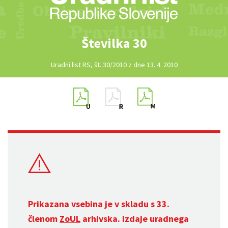
Številka 30
Uradni list RS, št. 30/2010 z dne 13. 4. 2010
Prikazana vsebina je v skladu s 33.
členom
ZoUL
arhivska. Izdaje uradnega