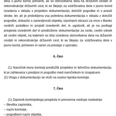
dela v javno korist, preveriti, ali so obnovitvena dela na državnih cestah in
rekonstrukcije državnih cest, ki se štejejo za vzdrževalna dela v javno korist
izvedena v skladu s projektno dokumentacijo, določili pogodbe in s pravili
stroke, ter, ali je pridobljena vsa potrebna dokumentacija v skladu z določili
pogodbe, dokazilo o zanesljivosti objekta, izpolnjeni obrazci za vnos v Banko
cestnih podatkov in projekt izvedenih del, in ugotoviti, ali je na podlagi
pregleda izvedenih del in predložene dokumentacije za cesto, cestni odsek
ali cestni objekt, na katerem so bila izvedena obnovitvena dela na državnih
cestah in rekonstrukcije državnih cest, ki se štejejo za vzdrževalna dela v
javno korist, primeren in varen za predajo v uporabo.
6. člen
(1) Naročnik mora komisiji predložiti projektno in tehnično dokumentacijo,
ki je zahtevana s predpisi in pogodbo med naročnikom in izvajalcem.
(2) Vloga z dokumentacijo se vloži na naslov tajnika komisije.
7. člen
(1) Zapisnik komisijskega pregleda in prevzema vsebuje naslednje:
– številka zapisnika,
– naziv komisije,
– pogodbeni naziv objekta,