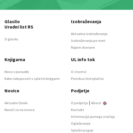
Glasilo
Izobraževanja
Uradni list RS
Aktualna izobraževanja
O glasilu
Izobraževanja po meri
Najem dvorane
Knjigarna
UL info tok
Novo v ponudbi
O storitvi
Kako nakupovati v spletni knjigarni
Preizkusi brezplačno
Novice
Podjetje
|
Aktualni članki
O podjetju
About
Naroči se na novice
Kontakt
Informacije javnega značaja
Oglaševanje
Splošni pogoji