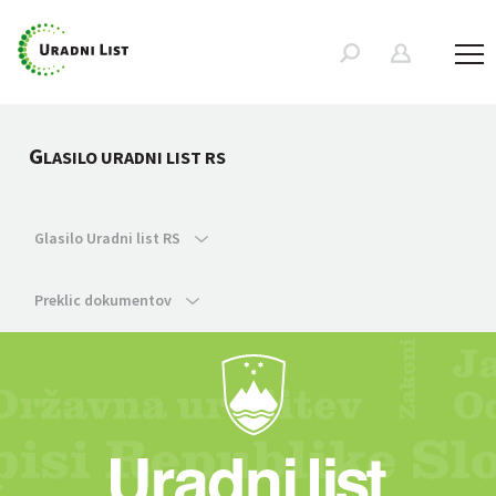
G
LASILO URADNI LIST RS
Glasilo Uradni list RS
Preklic dokumentov