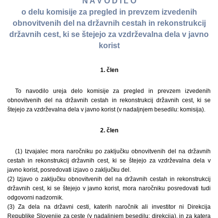
N A V O D I L O
o delu komisije za pregled in prevzem izvedenih
obnovitvenih del na državnih cestah in rekonstrukcij
državnih cest, ki se štejejo za vzdrževalna dela v javno
korist
1. člen
To navodilo ureja delo komisije za pregled in prevzem izvedenih
obnovitvenih del na državnih cestah in rekonstrukcij državnih cest, ki se
štejejo za vzdrževalna dela v javno korist (v nadaljnjem besedilu: komisija).
2. člen
(1) Izvajalec mora naročniku po zaključku obnovitvenih del na državnih
cestah in rekonstrukcij državnih cest, ki se štejejo za vzdrževalna dela v
javno korist, posredovati izjavo o zaključku del.
(2) Izjavo o zaključku obnovitvenih del na državnih cestah in rekonstrukcij
državnih cest, ki se štejejo v javno korist, mora naročniku posredovati tudi
odgovorni nadzornik.
(3) Za dela na državni cesti, katerih naročnik ali investitor ni Direkcija
Republike Slovenije za ceste (v nadaljnjem besedilu: direkcija), in za katera