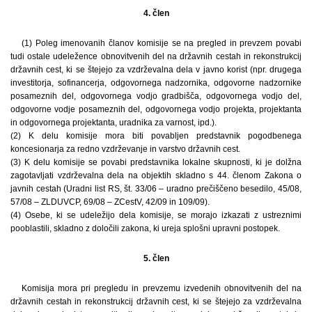
4. člen
(1) Poleg imenovanih članov komisije se na pregled in prevzem povabi
tudi ostale udeležence obnovitvenih del na državnih cestah in rekonstrukcij
državnih cest, ki se štejejo za vzdrževalna dela v javno korist (npr. drugega
investitorja, sofinancerja, odgovornega nadzornika, odgovorne nadzornike
posameznih del, odgovornega vodjo gradbišča, odgovornega vodjo del,
odgovorne vodje posameznih del, odgovornega vodjo projekta, projektanta
in odgovornega projektanta, uradnika za varnost, ipd.).
(2) K delu komisije mora biti povabljen predstavnik pogodbenega
koncesionarja za redno vzdrževanje in varstvo državnih cest.
(3) K delu komisije se povabi predstavnika lokalne skupnosti, ki je dolžna
zagotavljati vzdrževalna dela na objektih skladno s 44. členom Zakona o
javnih cestah (Uradni list RS, št. 33/06 – uradno prečiščeno besedilo, 45/08,
57/08 – ZLDUVCP, 69/08 – ZCestV, 42/09 in 109/09).
(4) Osebe, ki se udeležijo dela komisije, se morajo izkazati z ustreznimi
pooblastili, skladno z določili zakona, ki ureja splošni upravni postopek.
5. člen
Komisija mora pri pregledu in prevzemu izvedenih obnovitvenih del na
državnih cestah in rekonstrukcij državnih cest, ki se štejejo za vzdrževalna