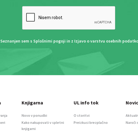
Seznanjen sem s
Splošnimi pogoji
in z
Izjavo o varstvu osebnih podatk
a
Knjigarna
UL info tok
Novi
vanja
Novo v ponudbi
O storitvi
Aktualn
meri
Kako nakupovati v spletni
Preizkusi brezplačno
Naroči 
knjigarni