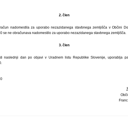
2. člen
zračun nadomestila za uporabo nezazidanega stavbnega zemljišča v Občini Do
10 se ne obračunava nadomestilo za uporabo nezazidanega stavbnega zemljišča.
3. člen
ti naslednji dan po objavi v Uradnem listu Republike Slovenije, uporablja pa
0.
10
Obči
Franc 