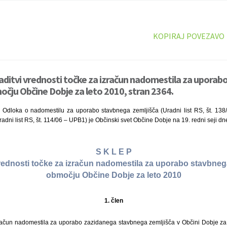
KOPIRAJ POVEZAVO
laditvi vrednosti točke za izračun nadomestila za upora
očju Občine Dobje za leto 2010, stran 2364.
 Odloka o nadomestilu za uporabo stavbnega zemljišča (Uradni list RS, št. 138/
adni list RS, št. 114/06 – UPB1) je Občinski svet Občine Dobje na 19. redni seji dne
S K L E P
vrednosti točke za izračun nadomestila za uporabo stavbneg
območju Občine Dobje za leto 2010
1. člen
račun nadomestila za uporabo zazidanega stavbnega zemljišča v Občini Dobje za