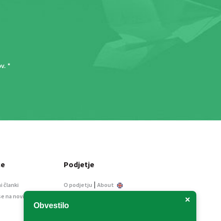
ov
. *
ce
Podjetje
|
i članki
O podjetju
About
se na novice
Kontakt
×
Obvestilo
Informacije javnega
značaja