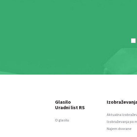
Glasilo
Izobraževanj
Uradni list RS
Aktualna izobraže
O glasilu
Izobraževanja po 
Najem dvorane