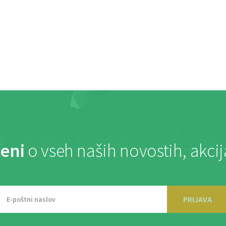
eni
o vseh naših novostih, akci
PRIJAVA