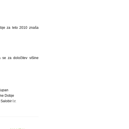
bje za leto 2010 znaša
 se za določitev višine
Župan
ne Dobje
Salobir l.r.