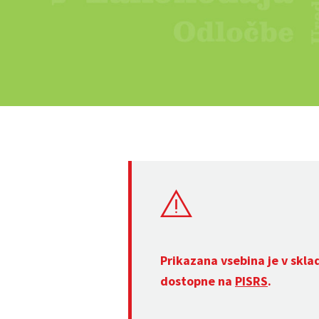
Prikazana vsebina je v skla
dostopne na
PISRS
.