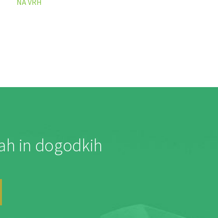
NA VRH
jah in dogodkih