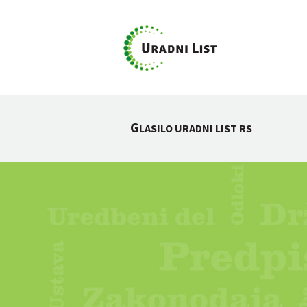
G
LASILO URADNI LIST RS