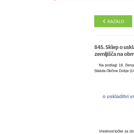
KAZALO
845. Sklep o usk
zemljišča na obm
Na podlagi 18. člena
Statuta Občine Dobje (Ur
o uskladitvi 
Vrednost točke za iz