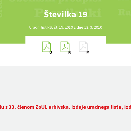
Številka 19
Uradni list RS, št. 19/2010 z dne 12. 3. 2010
du s 33. členom
ZoUL
arhivska. Izdaje uradnega lista, iz