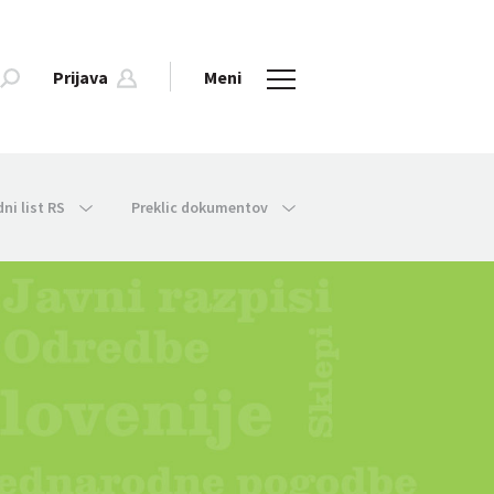
Prijava
Meni
dni list RS
Preklic dokumentov