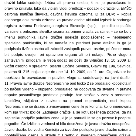
dražbi lahko sodeluje fizična ali pravna oseba, ki se je pravočasno in
pravilno prijavila, tako da v pisni vlogi predloži: – podatki o dražitelju, EMŠO
oziroma matična številka, davčna številka oziroma ID za DDV; – kopija
osebnega dokumenta oziroma za pravne osebe aktualni izpisek iz sodnega
registra oziroma Poslovnega registra Slovenije (s.p.); – potrdilo o plačilu
varščine s priloženo številko računa za primer vračila varščine; – če se bo v
imenu ponudnika javne dražbe udeležil pooblaščenec – neomejeno
specialno pooblastilo, ki se nanaša na predmet javne dražbe in ga je
podpisala fizična oseba ali zakoniti zastopnik pravne osebe, pri čemer mora
biti podpis overjen pri upravnem organu ali pri notarju; Pisno vlogo z
zahtevanimi prilogami je treba oddati po pošti do vključno 13. 10. 2009 ali
vložiti osebno v sprejemni pisarni Občine Sevnica, Glavni trg 19a, Sevnica,
pisarna št. 215, najkasneje do dne 14. 10. 2009, do 11. ure. Organizator bo
upošteval le pravočasne in pravilne vloge za sodelovanje na javni dražbi.
11. Pravila javne dražbe Nepremičnine pod točko 2 se prodajajo kot celota in
po načelu videno – kupljeno, prodajalec ne odgovarja za stvarne in pravne
napake posamičnega predmeta prodaje. Vse stroške v zvezi s prenosom
lastništva, vključno z davkom na promet nepremičnin, nosi kupec.
Nepremičnine se dražijo z zviševanjem cene, ki je končna, ko jo imenovana
komisija trikrat izkliče. Zadnjega dražitelja se kot uspešnega pozove, da na
zapisniku podpiše potrditev cene, ki jo je ponudil in se ga pozove k podpisu
pogodbe. Če izklicna vrednost ni bila dosežena, je javna dražba neuspešna.
Javno dražbo bo vodila Komisija za izvedbo postopka javne dražbe oziroma
pooblaščena oseba, v skladu z Uredbo o stvarnem premoženju države,