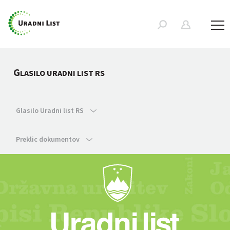
G
LASILO URADNI LIST RS
Glasilo Uradni list RS
Preklic dokumentov