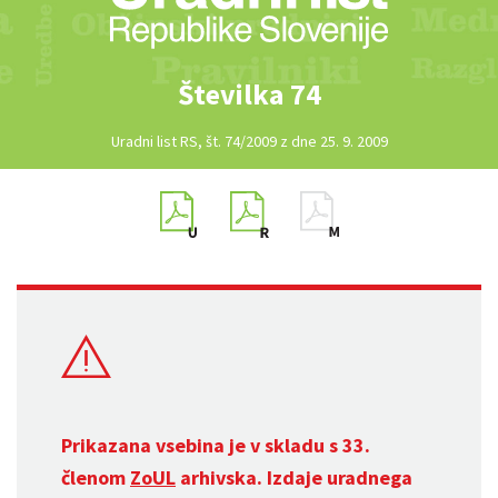
Številka 74
Uradni list RS, št. 74/2009 z dne 25. 9. 2009
Prikazana vsebina je v skladu s 33.
členom
ZoUL
arhivska. Izdaje uradnega