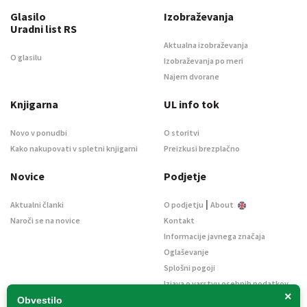
Glasilo
Izobraževanja
Uradni list RS
Aktualna izobraževanja
O glasilu
Izobraževanja po meri
Najem dvorane
Knjigarna
UL info tok
Novo v ponudbi
O storitvi
Kako nakupovati v spletni knjigarni
Preizkusi brezplačno
Novice
Podjetje
|
Aktualni članki
O podjetju
About
Naroči se na novice
Kontakt
Informacije javnega značaja
Oglaševanje
Splošni pogoji
Izjava o varstvu osebnih podatkov
×
E-dražbe
Obvestilo