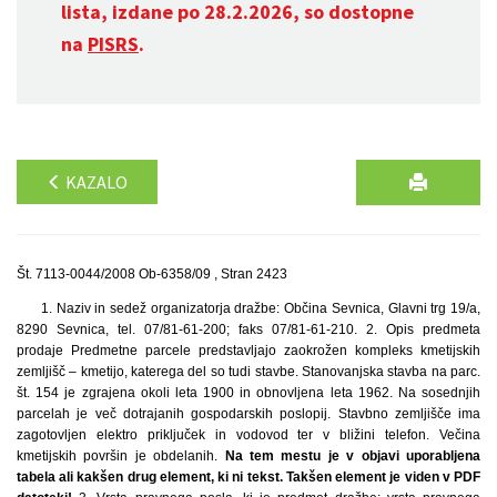
lista, izdane po 28.2.2026, so dostopne
na
PISRS
.
KAZALO
Št. 7113-0044/2008 Ob-6358/09 , Stran 2423
1. Naziv in sedež organizatorja dražbe: Občina Sevnica, Glavni trg 19/a,
8290 Sevnica, tel. 07/81-61-200; faks 07/81-61-210. 2. Opis predmeta
prodaje Predmetne parcele predstavljajo zaokrožen kompleks kmetijskih
zemljišč – kmetijo, katerega del so tudi stavbe. Stanovanjska stavba na parc.
št. 154 je zgrajena okoli leta 1900 in obnovljena leta 1962. Na sosednjih
parcelah je več dotrajanih gospodarskih poslopij. Stavbno zemljišče ima
zagotovljen elektro priključek in vodovod ter v bližini telefon. Večina
kmetijskih površin je obdelanih.
Na tem mestu je v objavi uporabljena
tabela ali kakšen drug element, ki ni tekst. Takšen element je viden v PDF