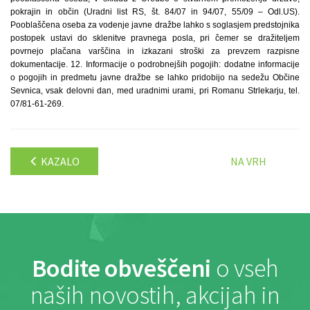
pokrajin in občin (Uradni list RS, št. 84/07 in 94/07, 55/09 – Odl.US).
Pooblaščena oseba za vodenje javne dražbe lahko s soglasjem predstojnika
postopek ustavi do sklenitve pravnega posla, pri čemer se dražiteljem
povrnejo plačana varščina in izkazani stroški za prevzem razpisne
dokumentacije. 12. Informacije o podrobnejših pogojih: dodatne informacije
o pogojih in predmetu javne dražbe se lahko pridobijo na sedežu Občine
Sevnica, vsak delovni dan, med uradnimi urami, pri Romanu Strlekarju, tel.
07/81-61-269.
KAZALO
NA VRH
Bodite obveščeni
o vseh
naših novostih, akcijah in