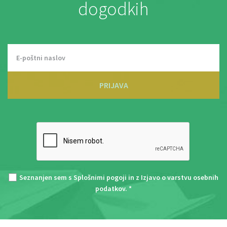
dogodkih
PRIJAVA
Seznanjen sem s
Splošnimi pogoji
in z
Izjavo o varstvu osebnih
podatkov
. *