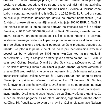
datoteki!
3. Vrsta pravnega posla, ki je predmet dražbe: vrsta pravnega
posla je prodajna pogodba, ki se sklene v roku petnajstih dni po zaključku
javne dražbe. Prodajno pogodbo pripravi Občina Sevnica. 4. Izklicna cena:
izklicna cena za nepremičnine iz točke 2 je 109.996,62 EUR. Izklicna cena
ne vključuje zakonsko določenega davka na promet nepremičnin (2%).
5. Najnižji znesek višanja: najnižji znesek višanja je 200,00 EUR. 6. Način in
rok plačila kupnine: kupnino kupec poravna na transakcijski račun Občine
Sevnica, št. 01310-0100008286, odprt pri Banki Slovenije, v osmih dneh od
dneva sklenitve prodajne pogodbe. Plačilo celotne kupnine je bistvena
sestavina pravnega posla. Če kupec ne poravna kupnine na določen način
in v določenem roku po sklenjeni pogodbi, se šteje prodajna pogodba za
razdrto. Po plačilu kupnine v celoti se bo kupcu nepremičnina izročila v
posest ter bo v pristojni zemljiški knjigi vknjižen kot lastnik kupljenih
nepremičnin. 7. Kraj in čas javne dražbe: javna dražba bo dne 14. 10. 2009 v
sejni sobi Občine Sevnica, Glavni trg 19a, Sevnica, z začetkom ob 12. uri.
8. Varščina: dražitelji morajo do začetka javne dražbe vplačati varščino v
znesku 20% vrednosti izklicne cene za nepremičnino. Varščina se nakaže na
transakcijski račun Občine Sevnica, št. 01310-0100008286, odprt pri Banki
Slovenije, s pripisom »Javna dražba – k.o. Studenec«. 9. Vrnitev,
vračunavanje ali pridržanje varščine: Dražiteljem, ki ne bodo uspeli na javni
dražbi, se varščina vrne brezobrestno najkasneje v osmih dneh po zaključku
javne dražbe. Dražitelju, ki uspe (kupcu), se varščina vračuna v kupnino. Če
kupec ne sklene pogodbe ali ne plača kupnine, organizator dražbe obdrži
varščino. 10. Pogoji za sodelovanje na javni dražbi in rok za prijavo Na javni