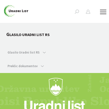
G
LASILO URADNI LIST RS
Glasilo Uradni list RS
Preklic dokumentov