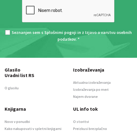
Seznanjen sem s
Splošnimi pogoji
in z
Izjavo o varstvu osebnih
podatkov
. *
Glasilo
Izobraževanja
Uradni list RS
Aktualna izobraževanja
O glasilu
Izobraževanja po meri
Najem dvorane
Knjigarna
UL info tok
Novo v ponudbi
O storitvi
Kako nakupovati v spletni knjigarni
Preizkusi brezplačno