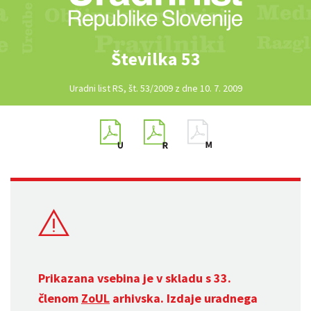
Številka 53
Uradni list RS, št. 53/2009 z dne 10. 7. 2009
Prikazana vsebina je v skladu s 33.
členom
ZoUL
arhivska. Izdaje uradnega