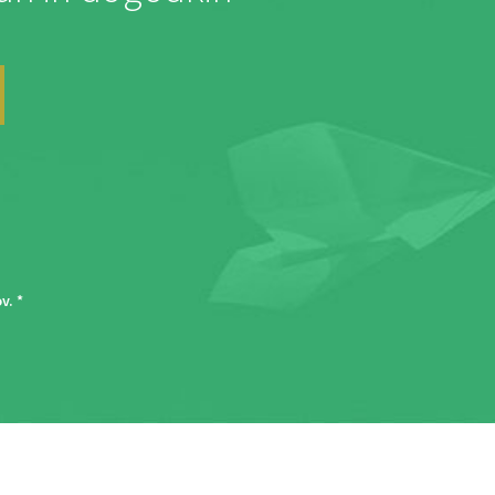
ov
. *