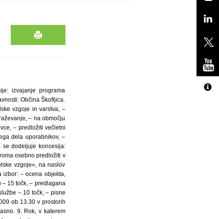
ije: izvajanje programa
vnosti: Občina Škofljica.
lske vzgoje in varstva, –
obraževanje, – na območju
ce, – predložiti večletni
nega dela uporabnikov, –
 se dodeljuje koncesija:
iroma osebno predložiti v
olske vzgoje«, na naslov
a izbor: – ocena objekta,
 – 15 točk, – predlagana
službe – 10 točk, – pisne
009 ob 13.30 v prostorih
časno. 9. Rok, v katerem