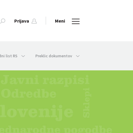
Prijava
Meni
dni list RS
Preklic dokumentov