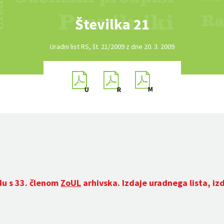
Številka 21
Uradni list RS, št. 21/2009 z dne 20. 3. 2009
du s 33. členom
ZoUL
arhivska. Izdaje uradnega lista, iz