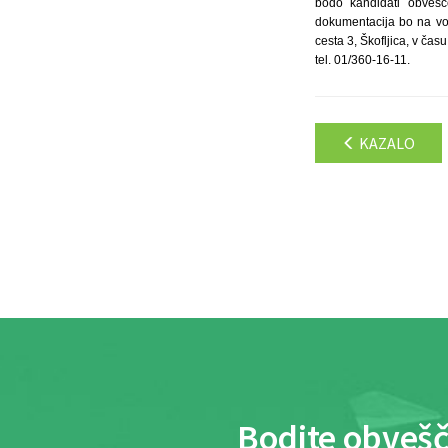
bodo kandidati obvešč
dokumentacija bo na volj
cesta 3, Škofljica, v ča
tel. 01/360-16-11.
KAZALO
Bodite obvešč