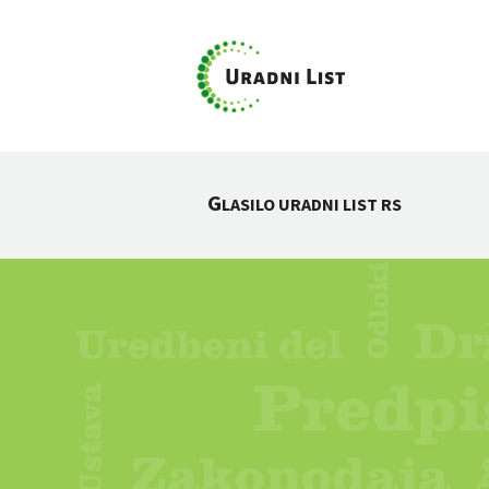
G
LASILO URADNI LIST RS