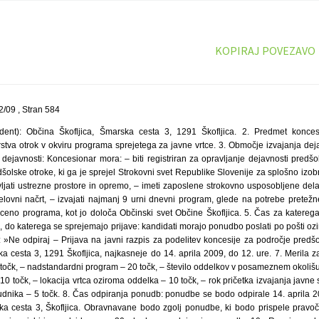
KOPIRAJ POVEZAVO
/09 , Stran 584
dent): Občina Škofljica, Šmarska cesta 3, 1291 Škofljica. 2. Predmet konces
stva otrok v okviru programa sprejetega za javne vrtce. 3. Območje izvajanja deja
 dejavnosti: Koncesionar mora: – biti registriran za opravljanje dejavnosti predšo
šolske otroke, ki ga je sprejel Strokovni svet Republike Slovenije za splošno iz
ljati ustrezne prostore in opremo, – imeti zaposlene strokovno usposobljene delav
 delovni načrt, – izvajati najmanj 9 urni dnevni program, glede na potrebe pretež
 ceno programa, kot jo določa Občinski svet Občine Škofljica. 5. Čas za katerega
k, do katerega se sprejemajo prijave: kandidati morajo ponudbo poslati po pošti oz
o: »Ne odpiraj – Prijava na javni razpis za podelitev koncesije za področje predš
a cesta 3, 1291 Škofljica, najkasneje do 14. aprila 2009, do 12. ure. 7. Merila z
 točk, – nadstandardni program – 20 točk, – število oddelkov v posameznem okolišu
0 točk, – lokacija vrtca oziroma oddelka – 10 točk, – rok pričetka izvajanja javne 
udnika – 5 točk. 8. Čas odpiranja ponudb: ponudbe se bodo odpirale 14. aprila 2
ka cesta 3, Škofljica. Obravnavane bodo zgolj ponudbe, ki bodo prispele pravo