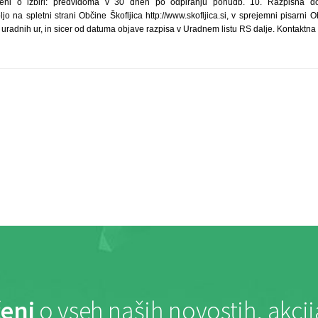
eni o izbiri: predvidoma v 30 dneh po odpiranju ponudb. 10. Razpisna do
o na spletni strani Občine Škofljica http://www.skofljica.si, v sprejemni pisarni 
su uradnih ur, in sicer od datuma objave razpisa v Uradnem listu RS dalje. Kontaktna
eni
o vseh naših novostih, akci