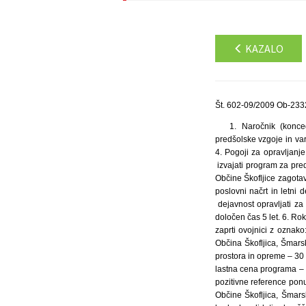
KAZALO
Št. 602-09/2009 Ob-2332
1. Naročnik (konce
predšolske vzgoje in var
4. Pogoji za opravljanje
izvajati program za pred
Občine Škofljice zagotav
poslovni načrt in letni
dejavnost opravljati za
določen čas 5 let. 6. Ro
zaprti ovojnici z oznak
Občina Škofljica, Šmarsk
prostora in opreme – 30
lastna cena programa – 1
pozitivne reference pon
Občine Škofljica, Šmars