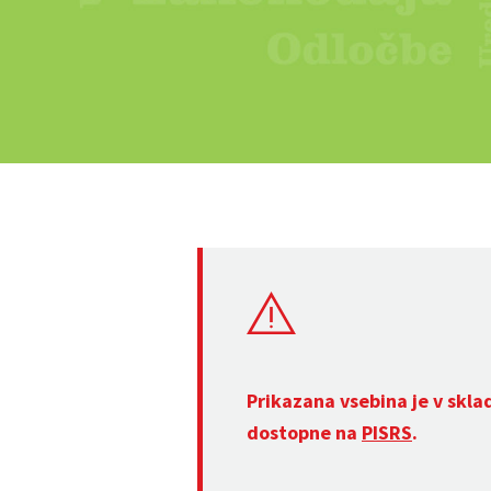
Prikazana vsebina je v skla
dostopne na
PISRS
.