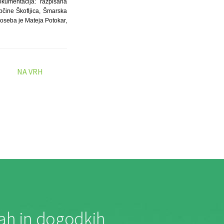
kumentacija: razpisana
Občine Škofljica, Šmarska
 oseba je Mateja Potokar,
NA VRH
jah in dogodkih