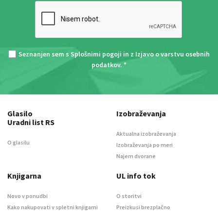
Seznanjen sem s
Splošnimi pogoji
in z
Izjavo o varstvu osebnih
podatkov
. *
Glasilo
Izobraževanja
Uradni list RS
Aktualna izobraževanja
O glasilu
Izobraževanja po meri
Najem dvorane
Knjigarna
UL info tok
Novo v ponudbi
O storitvi
Kako nakupovati v spletni knjigarni
Preizkusi brezplačno