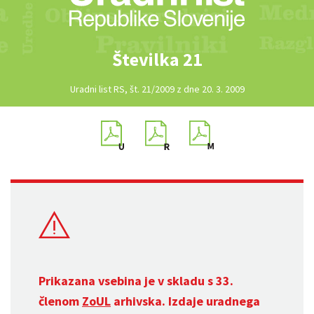
Številka 21
Uradni list RS, št. 21/2009 z dne 20. 3. 2009
Prikazana vsebina je v skladu s 33.
členom
ZoUL
arhivska. Izdaje uradnega