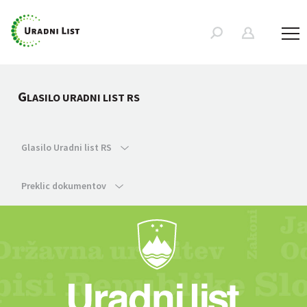
G
LASILO URADNI LIST RS
Glasilo Uradni list RS
Preklic dokumentov