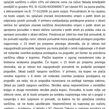
vplačati varščino v višini 10% od izklicne cene na račun Sklada kmetijskih
zemljišč in gozdov RS, št. 01100-6030960677 pri Upravi RS za javna plačila,
s sklicevanjem na št. 77-01/2009 za javni razpis. Ponudnikom, ki na razpisu
ne bodo uspeli, bo vplačani znesek brezobrestno vrnjen v petih dneh po
odpiranju javnih ponudb. V primeru uveljavljanja predkupne pravice s strani
občine bo vplačani znesek varščine brezobrestno vrnjen v petih dneh po
sprejemu ponudbe s strani občine oziroma v petih dneh po poteku roka za
sprejem ponudbe s strani občine. Prednost pri izbiri bo imel tisti ponudnik, ki
bo ponudil najvišjo ceno. Izbrani ponudnik mora podpisati prodajno pogodbo
najpozneje v 15 dneh po prejemu pisnega obvestila, da je izbran kot
najugodnejši ponudnik, kupnino pa mora plačati v celoti najkasneje v 8 dneh
od notarske overitve podpisa prodajalca na pogodbi, pri čemer se položena
varščina všteje v kupnino. Plačilo kupnine v zgoraj navedenem roku je
bistvena sestavina pogodbe. Če kupec v 15 dneh po prejemu pisnega
obvestila, da je izbran kot najugodnejši ponudnik ne podpiše prodajne
pogodbe, Sklad zadrži njegovo varščino. V primeru, da kupec ne plača
celotne kupnine v 8 dneh od notarske overitve podpisa prodajalca na
pogodbi, pa velja, da je pogodba razvezana na podlagi samega zakona,
Sklad pa zadrži njegovo varščino. Stroške vpisa nepremičnine v zemljiško
knjigo in druge morebitne stroške plača kupec. Ponudbe, ki bodo nižje od
izklicne cene, ali ki bodo prispele po preteku razpisnega roka ali s pogoji v
nasprotju s tem razpisom in ponudb, za katere ne bo vplačana celotna
varščina, se ne bodo upoštevale. Nepremičnine so naprodaj po načelu
»videno – kupljeno«. V skladu s 87. členom Zakona o urejanju prostora na