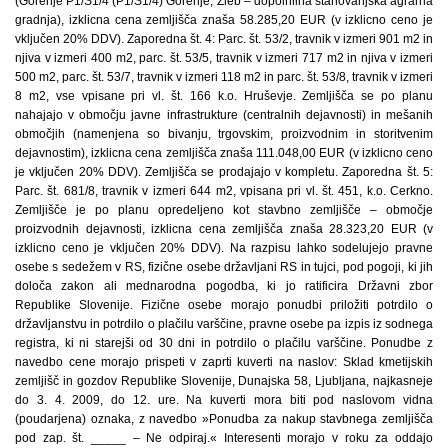
(Gorenje P1/S1/4 (P1/S1/4) Gorenje, Žleb – dopolnilna stanovanjska agrarna
gradnja), izklicna cena zemljišča znaša 58.285,20 EUR (v izklicno ceno je
vključen 20% DDV). Zaporedna št. 4: Parc. št. 53/2, travnik v izmeri 901 m2 in
njiva v izmeri 400 m2, parc. št. 53/5, travnik v izmeri 717 m2 in njiva v izmeri
500 m2, parc. št. 53/7, travnik v izmeri 118 m2 in parc. št. 53/8, travnik v izmeri
8 m2, vse vpisane pri vl. št. 166 k.o. Hruševje. Zemljišča se po planu
nahajajo v območju javne infrastrukture (centralnih dejavnosti) in mešanih
območjih (namenjena so bivanju, trgovskim, proizvodnim in storitvenim
dejavnostim), izklicna cena zemljišča znaša 111.048,00 EUR (v izklicno ceno
je vključen 20% DDV). Zemljišča se prodajajo v kompletu. Zaporedna št. 5:
Parc. št. 681/8, travnik v izmeri 644 m2, vpisana pri vl. št. 451, k.o. Cerkno.
Zemljišče je po planu opredeljeno kot stavbno zemljišče – območje
proizvodnih dejavnosti, izklicna cena zemljišča znaša 28.323,20 EUR (v
izklicno ceno je vključen 20% DDV). Na razpisu lahko sodelujejo pravne
osebe s sedežem v RS, fizične osebe državljani RS in tujci, pod pogoji, ki jih
določa zakon ali mednarodna pogodba, ki jo ratificira Državni zbor
Republike Slovenije. Fizične osebe morajo ponudbi priložiti potrdilo o
državljanstvu in potrdilo o plačilu varščine, pravne osebe pa izpis iz sodnega
registra, ki ni starejši od 30 dni in potrdilo o plačilu varščine. Ponudbe z
navedbo cene morajo prispeti v zaprti kuverti na naslov: Sklad kmetijskih
zemljišč in gozdov Republike Slovenije, Dunajska 58, Ljubljana, najkasneje
do 3. 4. 2009, do 12. ure. Na kuverti mora biti pod naslovom vidna
(poudarjena) oznaka, z navedbo »Ponudba za nakup stavbnega zemljišča
pod zap. št. _____ – Ne odpiraj.« Interesenti morajo v roku za oddajo