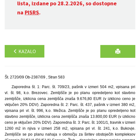
lista, izdane po 28.2.2026, so dostopne
na
PISRS
.
KAZALO
Št. 2720/09 Ob-2387/09 , Stran 583
Zaporedna št. 1: Parc. št. 709/23, pašnik v izmeri 504 m2, vpisana pri
vl. št. 98, k.o. Brezovec. Zemljišče je po planu opredeljeno kot stavbno
zemljišče, izklicna cena zemljišča znaša 9.676,80 EUR (v izklicno ceno je
vključen 20% DDV). Zaporedna št. 2: Parc. št. 437, pašnik v izmeri 380 m2,
vpisana pri vl. št. 996, k.o. Mežica. Zemljišče je po planu opredeljeno kot
stavbno zemljišče, izklicna cena zemljišča znaša 13.800,00 EUR (v izklicno
ceno je vključen 20% DDV). Zaporedna št. 3: Parc. št. 1001/1, travnik v izmeri
1260 m2 in njiva v izmeri 258 m2, vpisana pri vl. št. 241, k.o. Bukovje.
Zemljišče se po planu nahaja v območju za širitev obstoječih kompleksov