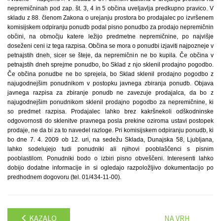
nepremičninah pod zap. št. 3, 4 in 5 občina uveljavlja predkupno pravico. V
skladu z 88. členom Zakona o urejanju prostora bo prodajalec po izvršenem
komisijskem odpiranju ponudb podal pisno ponudbo za prodajo nepremičnin
občini, na območju katere ležijo predmetne nepremičnine, po najvišje
doseženi ceni iz tega razpisa. Občina se mora o ponudbi izjaviti najpozneje v
petnajstih dneh, sicer se šteje, da nepremičnin ne bo kupila. Če občina v
petnajstih dneh sprejme ponudbo, bo Sklad z njo sklenil prodajno pogodbo.
Če občina ponudbe ne bo sprejela, bo Sklad sklenil prodajno pogodbo z
najugodnejšim ponudnikom v postopku javnega zbiranja ponudb. Objava
javnega razpisa za zbiranje ponudb ne zavezuje prodajalca, da bo z
najugodnejšim ponudnikom sklenil prodajno pogodbo za nepremičnine, ki
so predmet razpisa. Prodajalec lahko brez kakršnekoli odškodninske
odgovornosti do sklenitve pravnega posla prekine oziroma ustavi postopek
prodaje, ne da bi za to navedel razloge. Pri komisijskem odpiranju ponudb, ki
bo dne 7. 4. 2009 ob 12. uri, na sedežu Sklada, Dunajska 58, Ljubljana,
lahko sodelujejo tudi ponudniki ali njihovi pooblaščenci s pisnim
pooblastilom. Ponudniki bodo o izbiri pisno obveščeni. Interesenti lahko
dobijo dodatne informacije in si ogledajo razpoložljivo dokumentacijo po
predhodnem dogovoru (tel. 01/434-11-00).
KAZALO
NA VRH