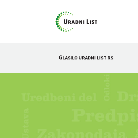
G
LASILO URADNI LIST RS