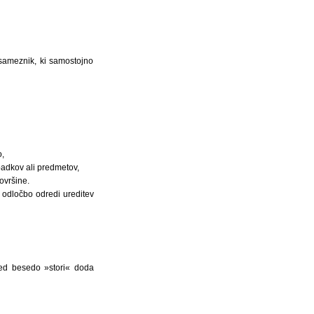
sameznik, ki samostojno
o,
padkov ali predmetov,
ovršine.
 odločbo odredi ureditev
red besedo »stori« doda