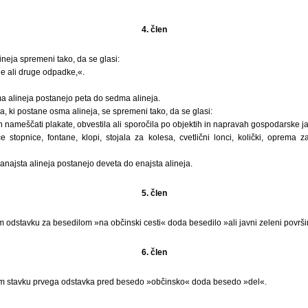
4. člen
ineja spremeni tako, da se glasi:
e ali druge odpadke,«.
 alineja postanejo peta do sedma alineja.
, ki postane osma alineja, se spremeni tako, da se glasi:
in nameščati plakate, obvestila ali sporočila po objektih in napravah gospodarske ja
e stopnice, fontane, klopi, stojala za kolesa, cvetlični lonci, količki, oprema
najsta alineja postanejo deveta do enajsta alineja.
5. člen
m odstavku za besedilom »na občinski cesti« doda besedilo »ali javni zeleni površi
6. člen
em stavku prvega odstavka pred besedo »občinsko« doda besedo »del«.