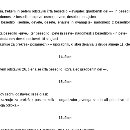
m, tretjem in petem odstavku črta besedilo »izvajalec gradbenih del –« in besedi
domesti z besedilom »prve, osme, devete, desete in enajste«.
esedilo »sedme, devete, desete, enajste in dvanajste« nadomesti z besedilo
a besedilo »prve,« ter besedilo »pete in šeste« nadomesti z besedilom »in pete«.
oda nov deveti odstavek, ki se glasi:
znuje za prekršek posameznik – uporabnik, ki stori dejanja iz druge alineje 11. čl
14. člen
etem odstavku 26. člena se črta besedilo »izvajalec gradbenih del –«.
15. člen
ov sedmi odstavek, ki se glasi:
kaznuje za prekršek posameznik – organizator javnega shoda ali prireditve ali
ega odloka.«.
16. člen