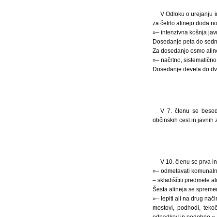
V Odloku o urejanju in
za četrto alinejo doda nov
»– intenzivna košnja javni
Dosedanje peta do sedma
Za dosedanjo osmo alinej
»– načrtno, sistematično
Dosedanje deveta do dvaj
V 7. členu se besed
občinskih cest in javnih 
V 10. členu se prva in
»– odmetavati komunaln
– skladiščiti predmete ali
Šesta alineja se spremen
»– lepiti ali na drug nač
mostovi, podhodi, tekoč
odpadkov in podobno,«.