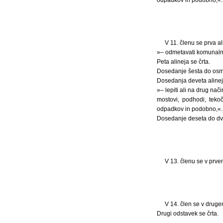
V 11. členu se prva al
»– odmetavati komunaln
Peta alineja se črta.
Dosedanje šesta do osma
Dosedanja deveta alineja
»– lepiti ali na drug nač
mostovi, podhodi, tekoč
odpadkov in podobno,«.
Dosedanje deseta do dva
V 13. členu se v prve
V 14. člen se v drug
Drugi odstavek se črta.