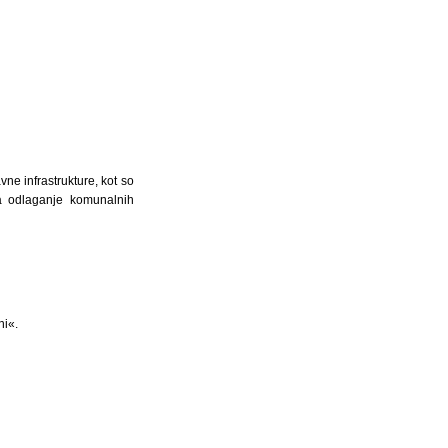
vne infrastrukture, kot so
 za odlaganje komunalnih
ni«.