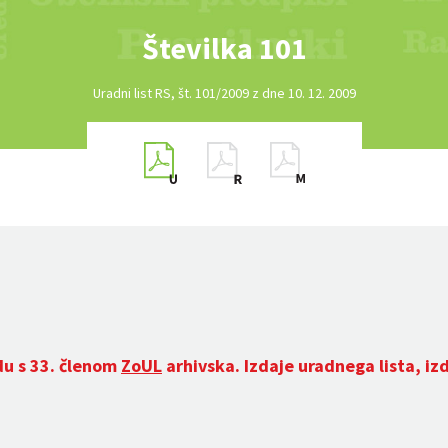
Številka 101
Uradni list RS, št. 101/2009 z dne 10. 12. 2009
du s 33. členom
ZoUL
arhivska. Izdaje uradnega lista, iz