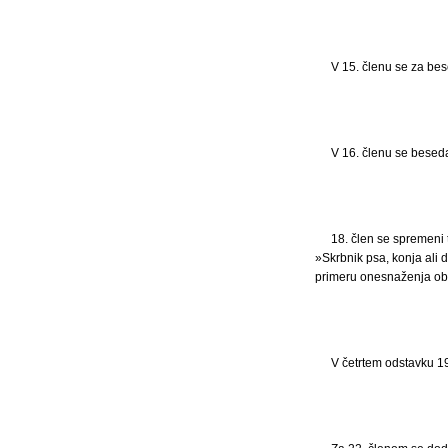
V 15. členu se za bes
V 16. členu se besed
18. člen se spremeni t
»Skrbnik psa, konja ali d
primeru onesnaženja obč
V četrtem odstavku 1