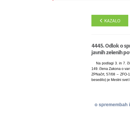
KAZALO
4445. Odlok o sp
javnih zelenih po
Na podlagi 3. in 7. 
149. člena Zakona o vars
ZPNačrt, 57/08 – ZFO-1A
besedilo) je Mestni svet
o spremembah in