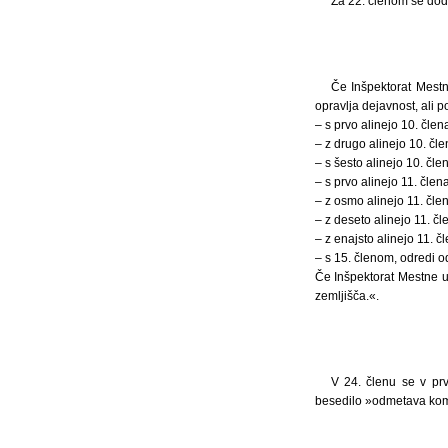
Za 22. členom se doda
Če Inšpektorat Mest
opravlja dejavnost, ali 
– s prvo alinejo 10. čle
– z drugo alinejo 10. čle
– s šesto alinejo 10. člen
– s prvo alinejo 11. čle
– z osmo alinejo 11. člena
– z deseto alinejo 11. čl
– z enajsto alinejo 11. 
– s 15. členom, odredi o
Če Inšpektorat Mestne u
zemljišča.«.
V 24. členu se v prv
besedilo »odmetava ko