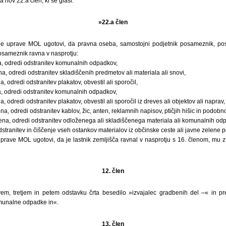
 nov 22.a člen, ki se glasi:
»22.a člen
ne uprave MOL ugotovi, da pravna oseba, samostojni podjetnik posameznik, po
posameznik ravna v nasprotju:
na, odredi odstranitev komunalnih odpadkov,
na, odredi odstranitev skladiščenih predmetov ali materiala ali snovi,
a, odredi odstranitev plakatov, obvestil ali sporočil,
na, odredi odstranitev komunalnih odpadkov,
, odredi odstranitev plakatov, obvestil ali sporočil iz dreves ali objektov ali naprav,
ena, odredi odstranitev kablov, žic, anten, reklamnih napisov, ptičjih hišic in podobn
člena, odredi odstranitev odloženega ali skladiščenega materiala ali komunalnih od
dstranitev in čiščenje vseh ostankov materialov iz občinske ceste ali javne zelene p
prave MOL ugotovi, da je lastnik zemljišča ravnal v nasprotju s 16. členom, mu z
12. člen
em, tretjem in petem odstavku črta besedilo »izvajalec gradbenih del –« in p
munalne odpadke in«.
13. člen