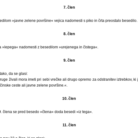
7. člen
edilom »javne zelene površine« vejica nadomesti s piko in črta preostalo besedilo.
8. člen
a »lepega« nadomesti z besedilom »urejenega in čistega«.
9. člen
ako, da se glasi:
ruge živali mora imeti pri sebi vrečke ali drugo opremo za odstranitev iztrebkov, ki j
inske ceste ali javne zelene površine.«.
10. člen
9. člena se pred besedo »člena« doda besedi »iz tega«.
11. člen