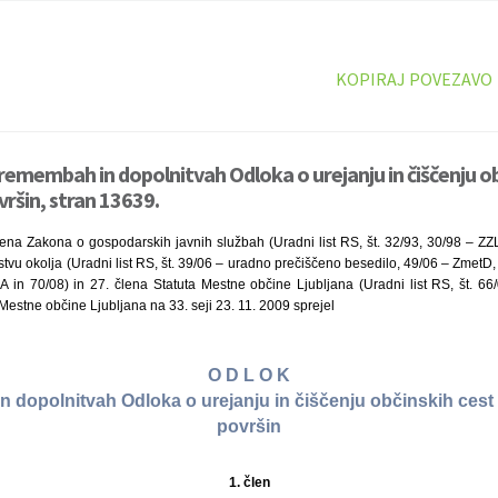
KOPIRAJ POVEZAVO
remembah in dopolnitvah Odloka o urejanju in čiščenju obč
vršin, stran 13639.
člena Zakona o gospodarskih javnih službah (Uradni list RS, št. 32/93, 30/98 – Z
tvu okolja (Uradni list RS, št. 39/06 – uradno prečiščeno besedilo, 49/06 – ZmetD,
 in 70/08) in 27. člena Statuta Mestne občine Ljubljana (Uradni list RS, št. 6
 Mestne občine Ljubljana na 33. seji 23. 11. 2009 sprejel
O D L O K
 dopolnitvah Odloka o urejanju in čiščenju občinskih cest i
površin
1. člen