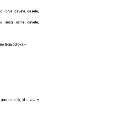
lo »prve, devete, desete,
m »šeste, osme, devete,
ena tega odloka.«.
 posameznik, ki ravna v