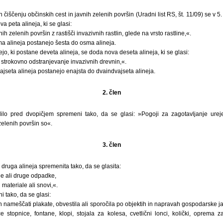
 čiščenju občinskih cest in javnih zelenih površin (Uradni list RS, št. 11/09) se v 5
a peta alineja, ki se glasi:
h zelenih površin z rastišči invazivnih rastlin, glede na vrsto rastline,«.
 alineja postanejo šesta do osma alineja.
o, ki postane deveta alineja, se doda nova deseta alineja, ki se glasi:
 strokovno odstranjevanje invazivnih drevnin,«.
seta alineja postanejo enajsta do dvaindvajseta alineja.
2. člen
ilo pred dvopičjem spremeni tako, da se glasi: »Pogoji za zagotavljanje urej
zelenih površin so«.
3. člen
 druga alineja spremenita tako, da se glasita:
e ali druge odpadke,
 materiale ali snovi,«.
i tako, da se glasi:
in nameščati plakate, obvestila ali sporočila po objektih in napravah gospodarske ja
e stopnice, fontane, klopi, stojala za kolesa, cvetlični lonci, količki, oprema