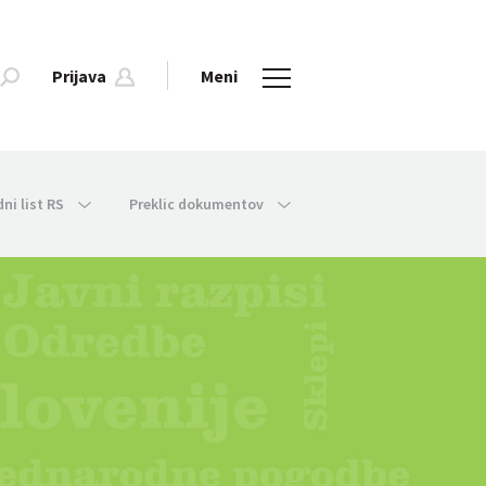
Prijava
Meni
dni list RS
Preklic dokumentov