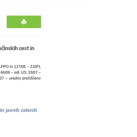
inskih cest in
ZLPPO in 127/06 – ZJZP),
 66/06 – odl. US, 33/07 –
6/07 – uradno prečiščeno
n javnih zelenih