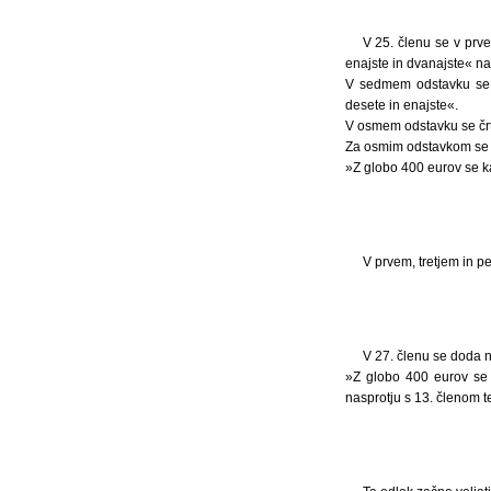
V 25. členu se v prve
enajste in dvanajste« na
V sedmem odstavku se b
desete in enajste«.
V osmem odstavku se črt
Za osmim odstavkom se d
»Z globo 400 eurov se ka
V prvem, tretjem in p
V 27. členu se doda n
»Z globo 400 eurov se 
nasprotju s 13. členom t