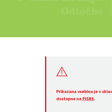
Prikazana vsebina je v skla
dostopne na
PISRS
.