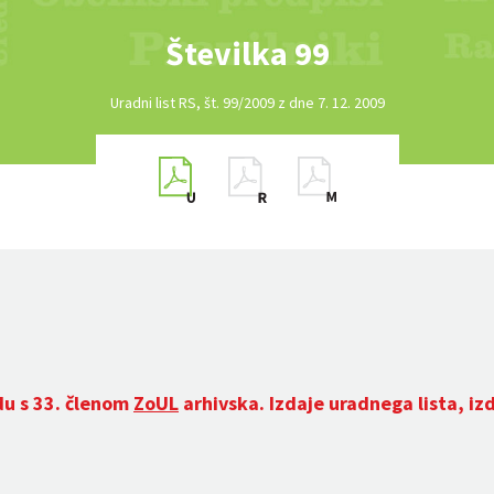
Številka 99
Uradni list RS, št. 99/2009 z dne 7. 12. 2009
du s 33. členom
ZoUL
arhivska. Izdaje uradnega lista, iz