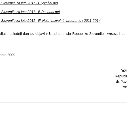
lovenije za leto 2011 - I. Splošni del
lovenije za leto 2011 - II. Posebni del
Slovenije za leto 2011 - III. Načrt razvojnih programov 2011-2014
ljati naslednji dan po objavi v Uradnem listu Republike Slovenije, izvrševati pa
embra 2009
Drž
Republi
dr. Pave
Pre