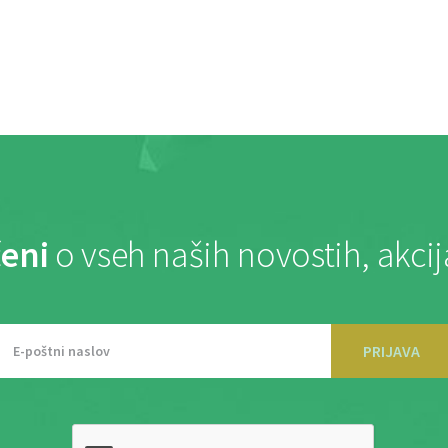
eni
o vseh naših novostih, akci
PRIJAVA