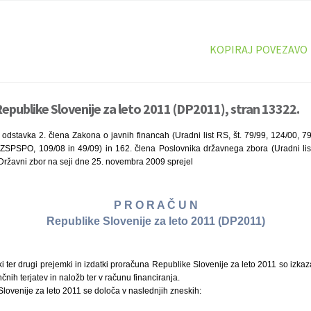
KOPIRAJ POVEZAVO
epublike Slovenije za leto 2011 (DP2011), stran 13322.
dstavka 2. člena Zakona o javnih financah (Uradni list RS, št. 79/99, 124/00, 79
ZSPSPO, 109/08 in 49/09) in 162. člena Poslovnika državnega zbora (Uradni lis
Državni zbor na seji dne 25. novembra 2009 sprejel
P R O R A Č U N
Republike Slovenije za leto 2011 (DP2011)
i ter drugi prejemki in izdatki proračuna Republike Slovenije za leto 2011 so izkaz
nih terjatev in naložb ter v računu financiranja.
lovenije za leto 2011 se določa v naslednjih zneskih: