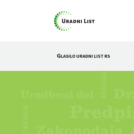
G
LASILO URADNI LIST RS