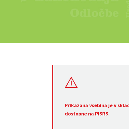
Prikazana vsebina je v skla
dostopne na
PISRS
.