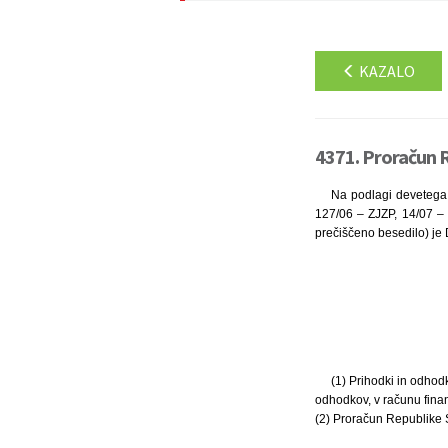
KAZALO
4371. Proračun R
Na podlagi devetega o
127/06 – ZJZP, 14/07 – 
prečiščeno besedilo) je 
(1) Prihodki in odhodk
odhodkov, v računu finanč
(2) Proračun Republike S