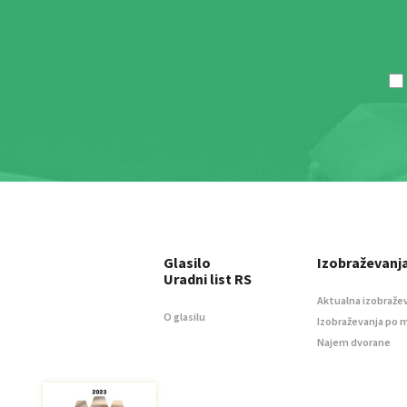
Glasilo
Izobraževanj
Uradni list RS
Aktualna izobraže
O glasilu
Izobraževanja po 
Najem dvorane