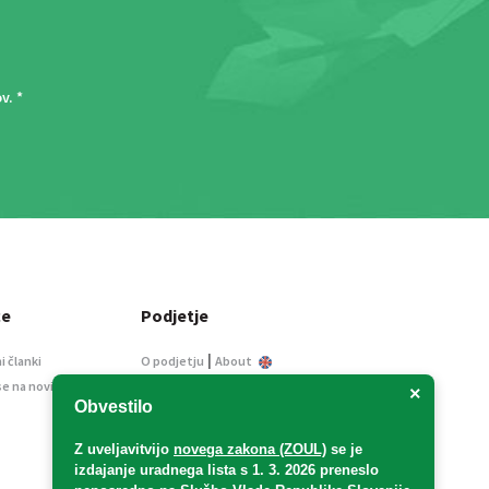
ov
. *
ce
Podjetje
|
i članki
O podjetju
About
se na novice
Kontakt
×
Obvestilo
Informacije javnega
značaja
Z uveljavitvijo
novega zakona (ZOUL)
se je
Oglaševanje
izdajanje uradnega lista s 1. 3. 2026 preneslo
Splošni pogoji