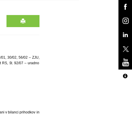
/01, 30/02, 56/02 – ZJU,
t RS, št. 92/07 – uradno
ani v bilanci prihodkov in