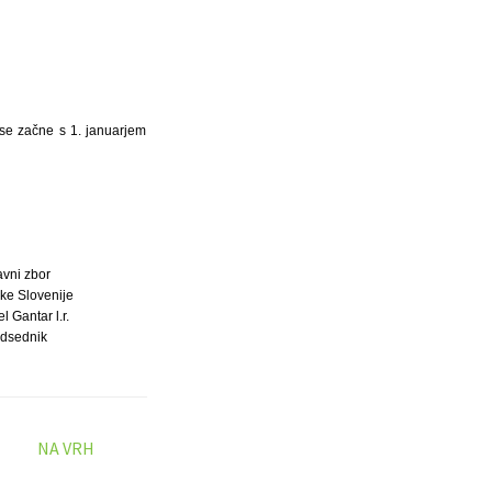
 se začne s 1. januarjem
avni zbor
ke Slovenije
l Gantar l.r.
dsednik
NA VRH