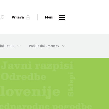
Prijava
Meni
dni list RS
Preklic dokumentov