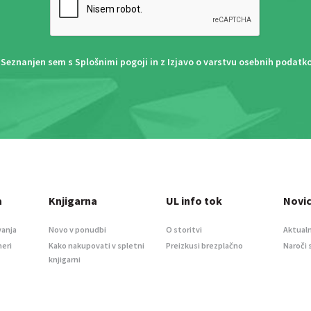
Seznanjen sem s
Splošnimi pogoji
in z
Izjavo o varstvu osebnih podatk
a
Knjigarna
UL info tok
Novi
vanja
Novo v ponudbi
O storitvi
Aktualn
meri
Kako nakupovati v spletni
Preizkusi brezplačno
Naroči 
knjigarni