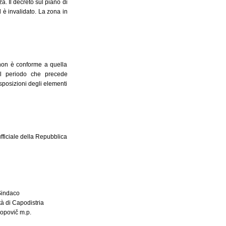
za. Il decreto sul piano di
ed è invalidato. La zona in
, non è conforme a quella
e il periodo che precede
isposizioni degli elementi
ufficiale della Repubblica
 Sindaco
à di Capodistria
Popovič m.p.