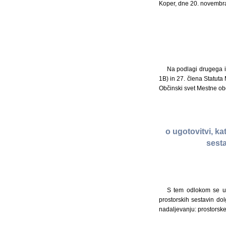
Koper, dne 20. novembr
Na podlagi drugega i
1B) in 27. člena Statuta 
Občinski svet Mestne ob
o ugotovitvi, k
sest
S tem odlokom se ug
prostorskih sestavin do
nadaljevanju: prostorske 