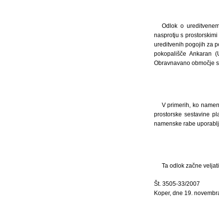
Odlok o ureditvenem
nasprotju s prostorskimi
ureditvenih pogojih za 
pokopališče Ankaran (U
Obravnavano območje se u
V primerih, ko namens
prostorske sestavine pl
namenske rabe uporabljaj
Ta odlok začne veljat
Št. 3505-33/2007
Koper, dne 19. novembr