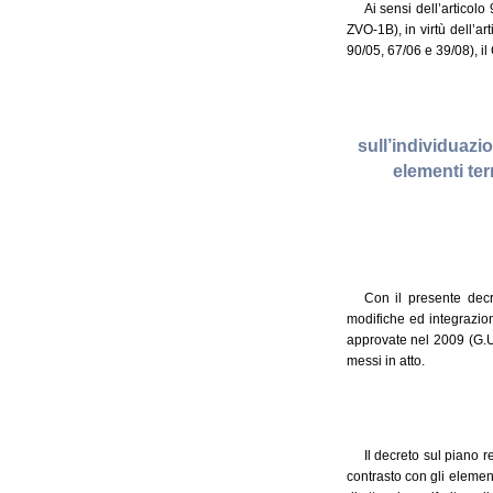
Ai sensi dell’articolo
ZVO-1B), in virtù dell’ar
90/05, 67/06 e 39/08), i
sull’individuazio
elementi ter
Con il presente decre
modifiche ed integrazion
approvate nel 2009 (G.U.
messi in atto.
Il decreto sul piano r
contrasto con gli element