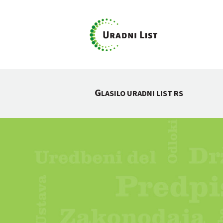
G
LASILO URADNI LIST RS