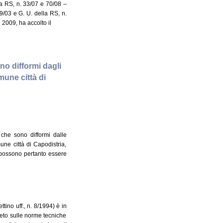
lla RS, n. 33/07 e 70/08 –
29/03 e G. U. della RS, n.
2009, ha accolto il
ono difformi dagli
mune città di
, che sono difformi dalle
une città di Capodistria,
n possono pertanto essere
tino uff., n. 8/1994) è in
creto sulle norme tecniche