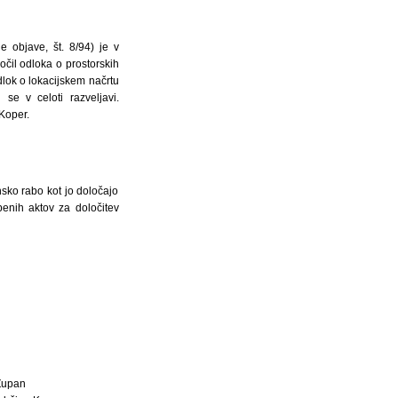
objave, št. 8/94) je v
očil odloka o prostorskih
lok o lokacijskem načrtu
se v celoti razveljavi.
Koper.
sko rabo kot jo določajo
benih aktov za določitev
Župan