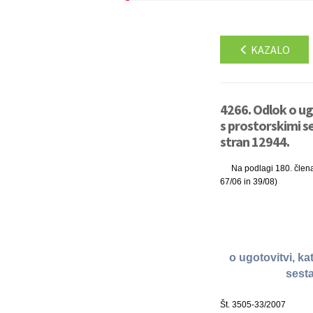
KAZALO
4266. Odlok o ug
s prostorskimi 
stran 12944.
Na podlagi 180. člena
67/06 in 39/08)
o ugotovitvi, k
sest
Št. 3505-33/2007