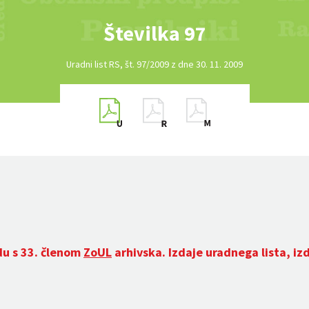
Številka 97
Uradni list RS, št. 97/2009 z dne 30. 11. 2009
du s 33. členom
ZoUL
arhivska. Izdaje uradnega lista, iz