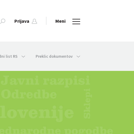
Prijava
Meni
dni list RS
Preklic dokumentov