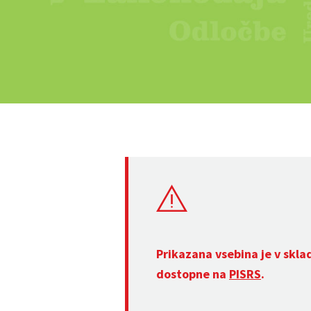
Prikazana vsebina je v skla
dostopne na
PISRS
.