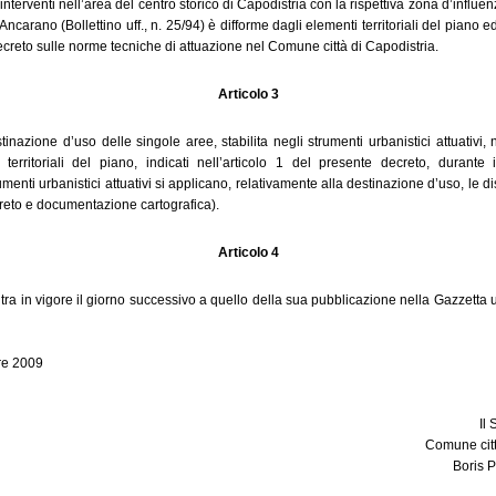
i interventi nell’area del centro storico di Capodistria con la rispettiva zona d’influen
di Ancarano (Bollettino uff., n. 25/94) è difforme dagli elementi territoriali del piano 
ecreto sulle norme tecniche di attuazione nel Comune città di Capodistria.
Articolo 3
stinazione d’uso delle singole aree, stabilita negli strumenti urbanistici attuativi
 territoriali del piano, indicati nell’articolo 1 del presente decreto, durant
enti urbanistici attuativi si applicano, relativamente alla destinazione d’uso, le d
ecreto e documentazione cartografica).
Articolo 4
tra in vigore il giorno successivo a quello della sua pubblicazione nella Gazzetta 
re 2009
Il
Comune citt
Boris 