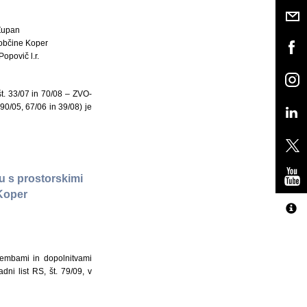
Župan
občine Koper
Popovič l.r.
t. 33/07 in 70/08 – ZVO-
 90/05, 67/06 in 39/08) je
u s prostorskimi
Koper
membami in dopolnitvami
ni list RS, št. 79/09, v