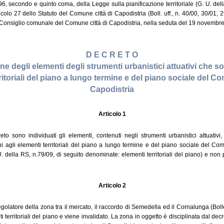
 96, secondo e quinto coma, della Legge sulla pianificazione territoriale (G. U. de
ticolo 27 dello Statuto del Comune città di Capodistria (Boll. uff., n. 40/00, 30/01, 
l Consiglio comunale del Comune città di Capodistria, nella seduta del 19 novembre 
D E C R E T O
ne degli elementi degli strumenti urbanistici attuativi che s
ritoriali del piano a lungo termine e del piano sociale del Co
Capodistria
Articolo 1
to sono individuati gli elementi, contenuti negli strumenti urbanistici attuativi
i agli elementi territoriali del piano a lungo termine e del piano sociale del Com
 della RS, n.79/09, di seguito denominate: elementi territoriali del piano) e no
Articolo 2
egolatore della zona tra il mercato, il raccordo di Semedella ed il Cornalunga (Bollet
i territoriali del piano e viene invalidato. La zona in oggetto è disciplinata dal de