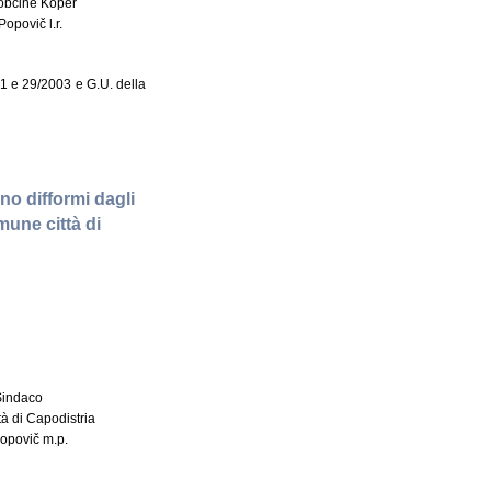
občine Koper
Popovič l.r.
001 e 29/2003 e G.U. della
ono difformi dagli
mune città di
 Sindaco
à di Capodistria
Popovič m.p.