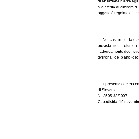
di attuazione riferite agl
sito riferito al cimitero 
oggetto è regolata dal d
Nei casi in cui la de
prevista negli elementi
l’adeguamento degli strum
territoriali del piano (d
Il presente decreto en
di Slovenia.
N.: 3505-33/2007
Capodistria, 19 novemb