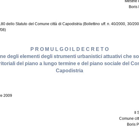
Mestne 
Boris 
 180 dello Statuto del Comune città di Capodistria (Bollettino uff. n. 40/2000, 30/2
/08)
P R O M U L G O I L D E C R E T O
ne degli elementi degli strumenti urbanistici attuativi che s
ritoriali del piano a lungo termine e del piano sociale del Co
Capodistria
re 2009
Il
Comune citt
Boris 