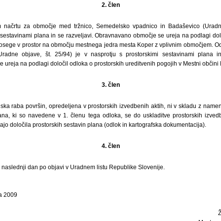
2. člen
 načrtu za območje med tržnico, Semedelsko vpadnico in Badaševico (Uradne 
 sestavinami plana in se razveljavi. Obravnavano območje se ureja na podlagi dol
posege v prostor na območju mestnega jedra mesta Koper z vplivnim območjem. Od
radne objave, št. 25/94) je v nasprotju s prostorskimi sestavinami plana in 
reja na podlagi določil odloka o prostorskih ureditvenih pogojih v Mestni občini 
3. člen
ka raba površin, opredeljena v prostorskih izvedbenih aktih, ni v skladu z namen
ana, ki so navedene v 1. členu tega odloka, se do uskladitve prostorskih izved
o določila prostorskih sestavin plana (odlok in kartografska dokumentacija).
4. člen
i naslednji dan po objavi v Uradnem listu Republike Slovenije.
a 2009