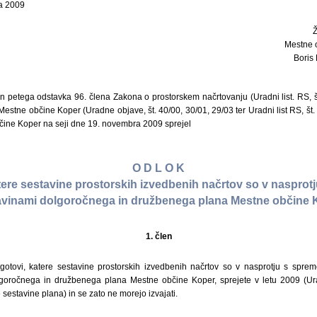
a 2009
Mestne 
Boris 
n petega odstavka 96. člena Zakona o prostorskem načrtovanju (Uradni list. RS, š
Mestne občine Koper (Uradne objave, št. 40/00, 30/01, 29/03 ter Uradni list RS, št.
čine Koper na seji dne 19. novembra 2009 sprejel
O D L O K
atere sestavine prostorskih izvedbenih načrtov so v nasprotj
avinami dolgoročnega in družbenega plana Mestne občine 
1. člen
otovi, katere sestavine prostorskih izvedbenih načrtov so v nasprotju s spre
lgoročnega in družbenega plana Mestne občine Koper, sprejete v letu 2009 (Urad
sestavine plana) in se zato ne morejo izvajati.