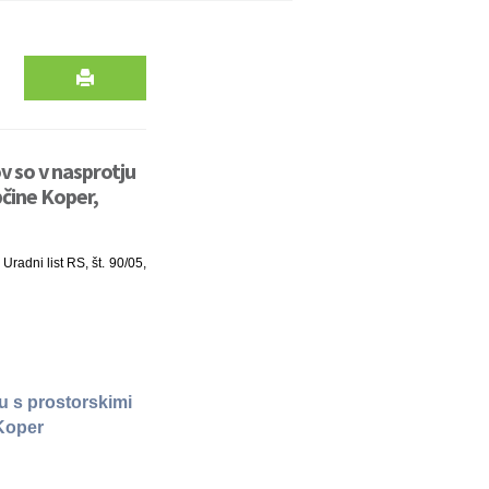
v so v nasprotju
čine Koper,
radni list RS, št. 90/05,
u s prostorskimi
Koper