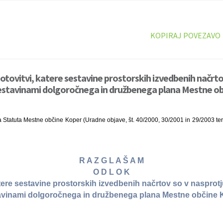
KOPIRAJ POVEZAVO
otovitvi, katere sestavine prostorskih izvedbenih načrto
sestavinami dolgoročnega in družbenega plana Mestne ob
 Statuta Mestne občine Koper (Uradne objave, št. 40/2000, 30/2001 in 29/2003 ter U
R A Z G L A Š A M
O D L O K
atere sestavine prostorskih izvedbenih načrtov so v nasprotj
avinami dolgoročnega in družbenega plana Mestne občine 