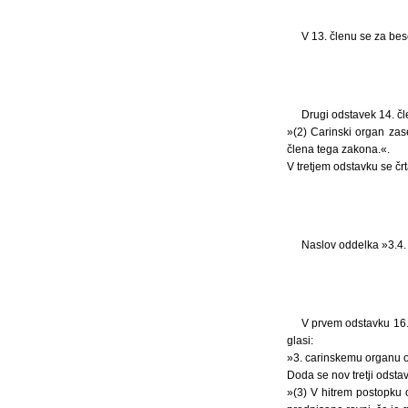
V 13. členu se za bes
Drugi odstavek 14. čl
»(2) Carinski organ zas
člena tega zakona.«.
V tretjem odstavku se č
Naslov oddelka »3.4. 
V prvem odstavku 16.
glasi:
»3. carinskemu organu o
Doda se nov tretji odstave
»(3) V hitrem postopku o