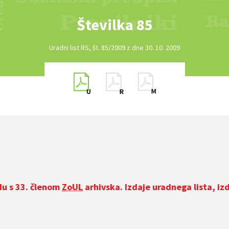
Številka 85
Uradni list RS, št. 85/2009 z dne 30. 10. 2009
du s 33. členom
ZoUL
arhivska. Izdaje uradnega lista, iz