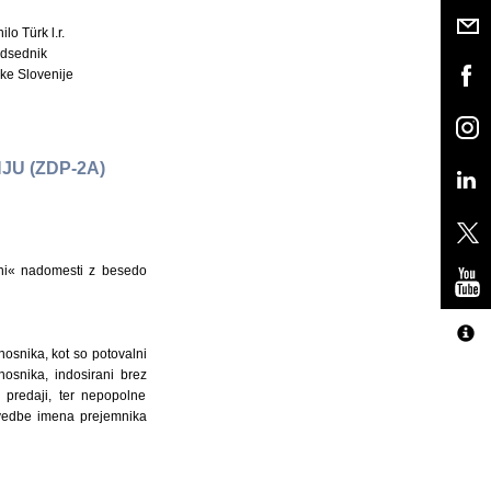
ilo Türk l.r.
dsednik
ke Slovenije
U (ZDP-2A)
ani« nadomesti z besedo
inosnika, kot so potovalni
nosnika, indosirani brez
 predaji, ter nepopolne
navedbe imena prejemnika