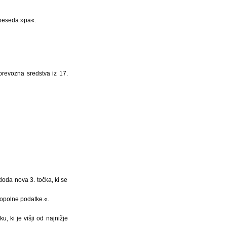
 beseda »pa«.
prevozna sredstva iz 17.
oda nova 3. točka, ki se
popolne podatke.«.
, ki je višji od najnižje