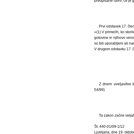
predpisane ravni, če je 
Prvi odstavek 17. čle
»(1) V primerih, ko stor
gotovine in njihovo ver
so bili uporabljeni ali na
V drugem odstavku 17. 
Z dnem uveljavitve 
54/99).
Ta zakon začne veljat
Št. 440-01/09-1/12
Ljubljana, dne 19. okto