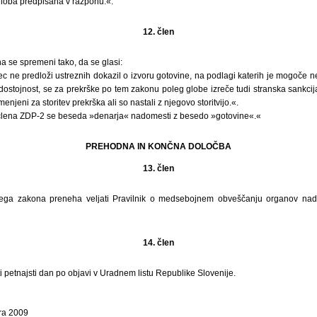
globa predpisana v razponu.«.
12. člen
na se spremeni tako, da se glasi:
ilec ne predloži ustreznih dokazil o izvoru gotovine, na podlagi katerih je mogoče 
odostojnost, se za prekrške po tem zakonu poleg globe izreče tudi stranska sankci
menjeni za storitev prekrška ali so nastali z njegovo storitvijo.«.
člena ZDP-2 se beseda »denarja« nadomesti z besedo »gotovine«.«
PREHODNA IN KONČNA DOLOČBA
13. člen
tega zakona preneha veljati Pravilnik o medsebojnem obveščanju organov nadzo
14. člen
i petnajsti dan po objavi v Uradnem listu Republike Slovenije.
bra 2009