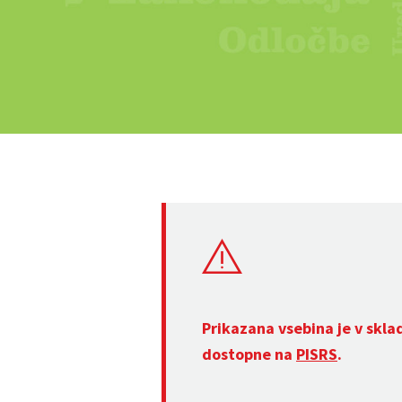
Prikazana vsebina je v skla
dostopne na
PISRS
.