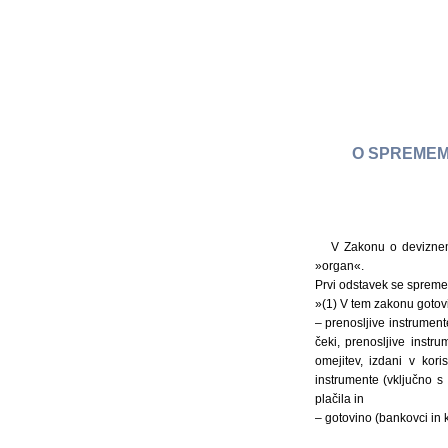
O SPREMEM
V Zakonu o deviznem
»organ«.
Prvi odstavek se spremen
»(1) V tem zakonu gotov
– prenosljive instrumente
čeki, prenosljive instr
omejitev, izdani v kor
instrumente (vključno s
plačila in
– gotovino (bankovci in k