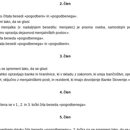
2. člen
ovu črtata besedi »pogodbeni« in »pogodbenega«.
i tako, da se glasi:
 menjalka (v nadaljnjem besedilu: menjalec) je pravna oseba, samostojni po
no opravlja dejavnost menjalniških poslov.«.
rta beseda »pogodbenega«.
rtata besedi »pogodbenega« in »pogodbeni«.
3. člen
 se spremeni tako, da se glasi:
hko opravljajo banke in hranilnice, ki v skladu z zakonom, ki ureja bančništvo, opr
vi, vključno z menjalniškimi posli, in rezidenti, ki imajo dovoljenje Banke Slovenije.«
4. člen
lena se v 1., 2. in 3. točki črta beseda »pogodbenega«.
5. člen
ovednem stavku črta beseda »pogodbenemu«, 2. točka pa se spremeni tako, da se g