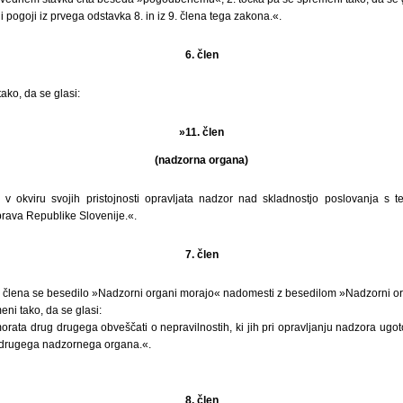
i pogoji iz prvega odstavka 8. in iz 9. člena tega zakona.«.
6. člen
ako, da se glasi:
»11. člen
(nadzorna organa)
 v okviru svojih pristojnosti opravljata nadzor nad skladnostjo poslovanja s
prava Republike Slovenije.«.
7. člen
 člena se besedilo »Nadzorni organi morajo« nadomesti z besedilom »Nadzorni o
ni tako, da se glasi:
ata drug drugega obveščati o nepravilnostih, ki jih pri opravljanju nadzora ugoto
drugega nadzornega organa.«.
8. člen