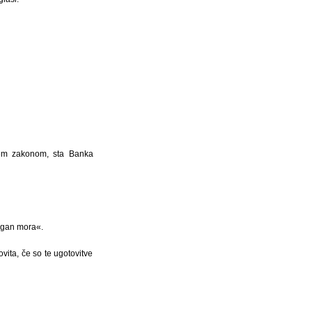
 tem zakonom, sta Banka
rgan mora«.
vita, če so te ugotovitve