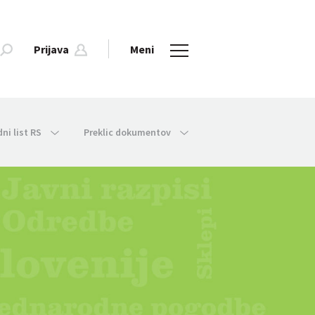
Prijava
Meni
dni list RS
Preklic dokumentov