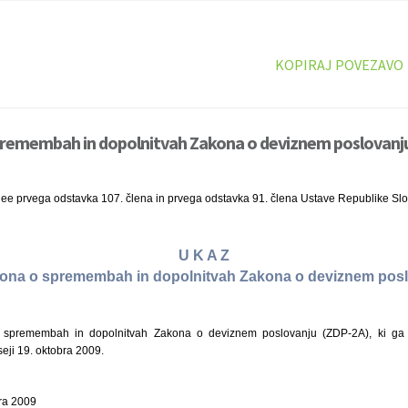
KOPIRAJ POVEZAVO
premembah in dopolnitvah Zakona o deviznem poslovanju
nee prvega odstavka 107. člena in prvega odstavka 91. člena Ustave Republike Slo
U K A Z
akona o spremembah in dopolnitvah Zakona o deviznem pos
spremembah in dopolnitvah Zakona o deviznem poslovanju (ZDP-2A), ki ga j
eji 19. oktobra 2009.
bra 2009