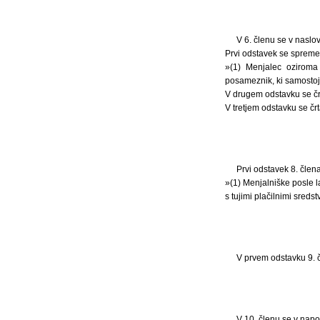
V 6. členu se v nasl
Prvi odstavek se spremen
»(1) Menjalec oziroma
posameznik, ki samostoj
V drugem odstavku se č
V tretjem odstavku se č
Prvi odstavek 8. člena
»(1) Menjalniške posle la
s tujimi plačilnimi sredst
V prvem odstavku 9. č
V 10. členu se v nap