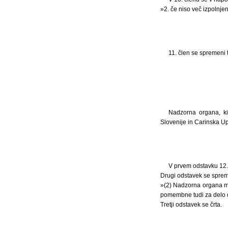
»2. če niso več izpolnjen
11. člen se spremeni t
Nadzorna organa, ki
Slovenije in Carinska U
V prvem odstavku 12.
Drugi odstavek se spreme
»(2) Nadzorna organa mor
pomembne tudi za delo 
Tretji odstavek se črta.