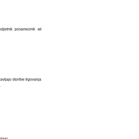
djetnik posameznik ali
avljajo storitve trgovanja
.
lasi: