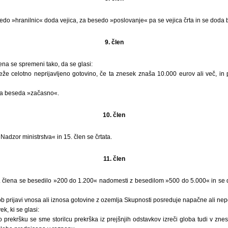
edo »hranilnic« doda vejica, za besedo »poslovanje« pa se vejica črta in se doda
9. člen
ena se spremeni tako, da se glasi:
eže celotno neprijavljeno gotovino, če ta znesek znaša 10.000 eurov ali več, in 
rta beseda »začasno«.
10. člen
Nadzor ministrstva« in 15. člen se črtata.
11. člen
 člena se besedilo »200 do 1.200« nadomesti z besedilom »500 do 5.000« in se d
b prijavi vnosa ali iznosa gotovine z ozemlja Skupnosti posreduje napačne ali ne
k, ki se glasi:
 prekršku se sme storilcu prekrška iz prejšnjih odstavkov izreči globa tudi v znesku