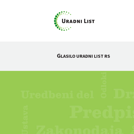
G
LASILO URADNI LIST RS