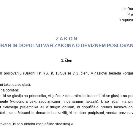
dr. Dan
Pre
Republi
Z A K O N
BAH IN DOPOLNITVAH ZAKONA O DEVIZNEM POSLOVANJ
1. člen
 poslovanju (Uradni list RS, št. 16/08) se v 3. členu v naslovu beseda »org
i tako, da se glasi:
ina pomeni:
, ki se glasijo na prinosnika, vključno z denarnimi instrumenti, ki se glasijo na pr
umente (vključno s čeki, zadolžnicami in denarnimi nakazili), ki so izdani na pri
ist fiktivnega prejemnika ali v drugih oblikah, ki dopuščajo prenos naslova ob
 čeki, zadolžnicami in denarnimi nakazili), ki so sicer podpisani, vendar brez 
ovanci, ki so v obtoku kot plačilno sredstvo).«.