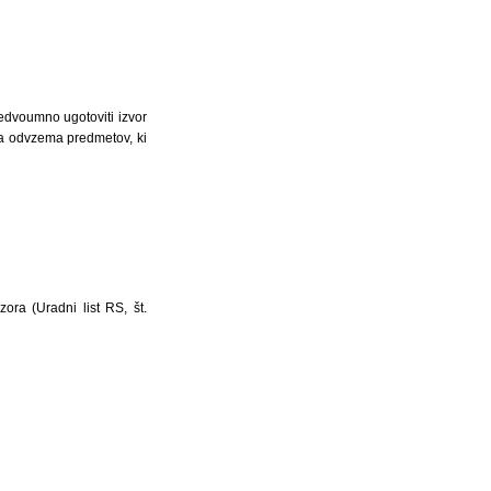
nedvoumno ugotoviti izvor
ja odvzema predmetov, ki
ra (Uradni list RS, št.