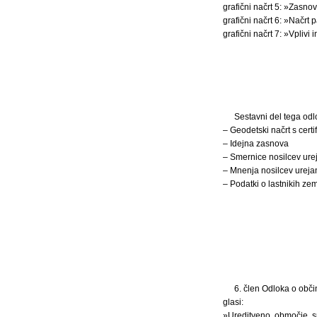
grafični načrt 5: »Zasno
grafični načrt 6: »Načrt 
grafični načrt 7: »Vplivi
Sestavni del tega odl
– Geodetski načrt s certi
– Idejna zasnova
– Smernice nosilcev ure
– Mnenja nosilcev ureja
– Podatki o lastnikih zeml
6. člen Odloka o obči
glasi:
»Ureditveno območje s