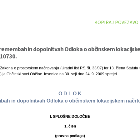
KOPIRAJ POVEZAVO
premembah in dopolnitvah Odloka o občinskem lokacijsk
 10730.
Zakona o prostorskem načrtovanju (Uradni list RS, št. 33/07) ter 13. člena Statut
07) je Občinski svet Občine Jesenice na 30. seji dne 24. 9. 2009 sprejel
O D L O K
bah in dopolnitvah Odloka o občinskem lokacijskem načrt
I. SPLOŠNE DOLOČBE
1. člen
(pravna podlaga)