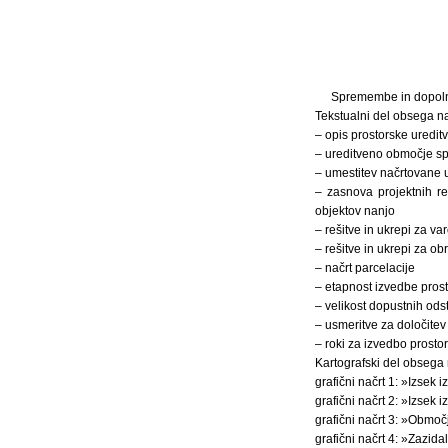
Spremembe in dopolnit
Tekstualni del obsega n
– opis prostorske ureditv
– ureditveno območje sp
– umestitev načrtovane u
– zasnova projektnih re
objektov nanjo
– rešitve in ukrepi za va
– rešitve in ukrepi za o
– načrt parcelacije
– etapnost izvedbe prost
– velikost dopustnih odst
– usmeritve za določitev
– roki za izvedbo prostor
Kartografski del obsega
grafični načrt 1: »Izsek
grafični načrt 2: »Izsek 
grafični načrt 3: »Obmo
grafični načrt 4: »Zazida