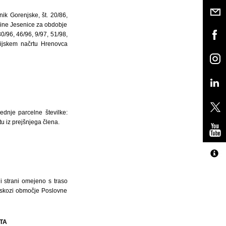
k Gorenjske, št. 20/86,
bčine Jesenice za obdobje
30/96, 46/96, 9/97, 51/98,
ijskem načrtu Hrenovca
dnje parcelne številke:
u iz prejšnjega člena.
 strani omejeno s traso
a skozi območje Poslovne
TA