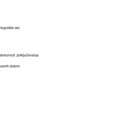
ografski del.
obveznost priključevanja
ravnih dobrin