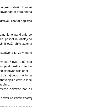
objekt in služijo trgovski
lakovanega in ograjenega
odstavek znotraj poglavja
 namenjene parkiranju se
 na pešpot in obstoječo
etnih etaž lahko zajema
 storitvene ter za vhodne
vnost. Število etaž nad
delu je dopustna izvedba
80 stanovanjskih enot.
taž pa naj bodo praviloma
tanovanjskih etaž je le te
 podobno.
nterne dovozne poti ali
deveti odstavek znotraj