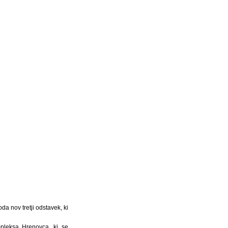
a nov tretji odstavek, ki
pleksa Hrenovca, ki se