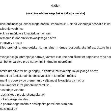
4. člen
(vsebina občinskega lokacijskega načrta)
ve občinskega lokacijskega načrta Hrenovca iz 1. člena vsebujejo besedilo in kart
aslednje vsebine:
e, ki se načrtuje z lokacijskim načrtom
rememb in dopolnitev lokacijskega načrta
reditve v prostor
šitev prometne, energetske, komunalne in druge gospodarske infrastrukture in 
rovanje okolja, ohranjanje narave, varstvo kulturne dediščine ter trajnostno rabo na
brambo ter varstvo pred naravnimi in drugimi nesrečami
orske ureditve ter drugi pogoji in zahteve za izvajanje lokacijskega načrta
opanj od funkcionalnih, oblikovalskih in tehničnih rešitev
 meril in pogojev po prenehanju veljavnosti lokacijskega načrta
ske ureditve in za pridobitev zemljišč.
 naslednje vsebine:
 iz občinskega prostorskega plana«
iz lokacijskega načrta«
čje podrobnega načrta z obstoječim parcelnim stanjem«
lna situacija«