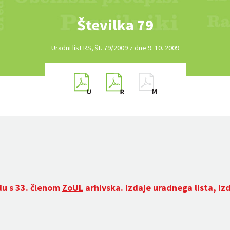
Številka 79
Uradni list RS, št. 79/2009 z dne 9. 10. 2009
du s 33. členom
ZoUL
arhivska. Izdaje uradnega lista, iz