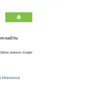
em načrtu
a Občine Jesenice (Uradni
u Hrenovca