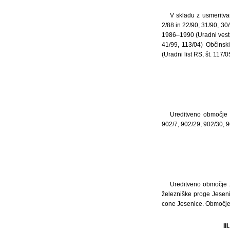
V skladu z usmeritva
2/88 in 22/90, 31/90, 30
1986–1990 (Uradni vestnik
41/99, 113/04) Občins
(Uradni list RS, št. 117/0
Ureditveno območje 
902/7, 902/29, 902/30, 9
Ureditveno območje z
železniške proge Jeseni
cone Jesenice. Območje 
I