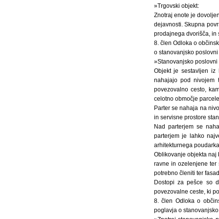
»Trgovski objekt:
Znotraj enote je dovoljen
dejavnosti. Skupna povr
prodajnega dvorišča, in s
8. člen Odloka o občinsk
o stanovanjsko poslovni 
»Stanovanjsko poslovni 
Objekt je sestavljen iz
nahajajo pod nivojem t
povezovalno cesto, kam
celotno območje parcele 
Parter se nahaja na nivo
in servisne prostore sta
Nad parterjem se nahaj
parterjem je lahko najv
arhitekturnega poudarka 
Oblikovanje objekta naj 
ravne in ozelenjene ter s
potrebno členiti ter fasad
Dostopi za pešce so do
povezovalne ceste, ki p
8. člen Odloka o občin
poglavja o stanovanjsko 