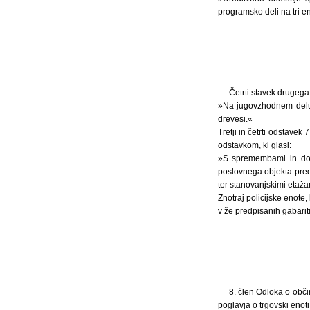
programsko deli na tri en
Četrti stavek drugega
»Na jugovzhodnem delu 
drevesi.«
Tretji in četrti odstave
odstavkom, ki glasi:
»S spremembami in dopo
poslovnega objekta pred
ter stanovanjskimi etaža
Znotraj policijske enote
v že predpisanih gabarit
8. člen Odloka o obč
poglavja o trgovski enoti