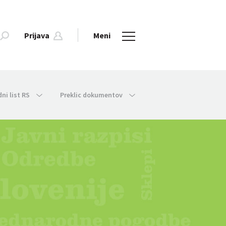
Prijava
Meni
dni list RS
Preklic dokumentov