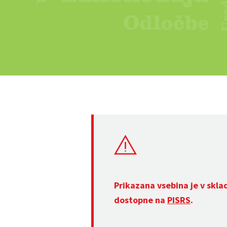
Prikazana vsebina je v skla
dostopne na
PISRS
.