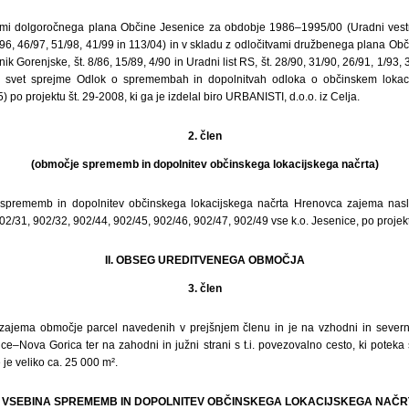
mi dolgoročnega plana Občine Jesenice za obdobje 1986–1995/00 (Uradni vestni
/96, 46/97, 51/98, 41/99 in 113/04) in v skladu z odločitvami družbenega plana O
 Gorenjske, št. 8/86, 15/89, 4/90 in Uradni list RS, št. 28/90, 31/90, 26/91, 1/93, 
ki svet sprejme Odlok o spremembah in dopolnitvah odloka o občinskem lokac
5) po projektu št. 29-2008, ki ga je izdelal biro URBANISTI, d.o.o. iz Celja.
2. člen
(območje sprememb in dopolnitev občinskega lokacijskega načrta)
sprememb in dopolnitev občinskega lokacijskega načrta Hrenovca zajema nasle
02/31, 902/32, 902/44, 902/45, 902/46, 902/47, 902/49 vse k.o. Jesenice, po projekt
II. OBSEG UREDITVENEGA OBMOČJA
3. člen
ajema območje parcel navedenih v prejšnjem členu in je na vzhodni in severni
ce–Nova Gorica ter na zahodni in južni strani s t.i. povezovalno cesto, ki potek
je veliko ca. 25 000 m².
II. VSEBINA SPREMEMB IN DOPOLNITEV OBČINSKEGA LOKACIJSKEGA NAČR