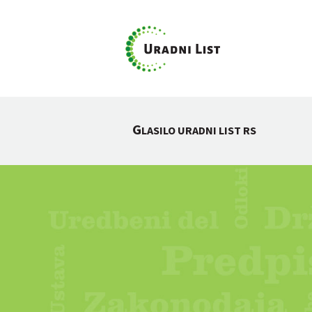
G
LASILO URADNI LIST RS