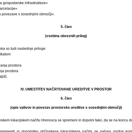
va gospodarske infrastrukture«
parcelacije«
 in povezave s sosednjimi območji«.
5. člen
(vsebina obveznih prilog)
oka so tudi naslednje priloge:
fikatom
janja prostora
nja prostora
jišč.
IV. UMESTITEV NAČRTOVANE UREDITVE V PROSTOR
6. člen
(opis vplivov in povezav prostorske ureditve s sosednjimi območji)
nskem lokacijskem načrtu Hrenovca se spremeni in dopolni tako, da se na koncu dod
prememb in dopolnitev občinskega lokacijskega načrta se nahaja znotraj kom