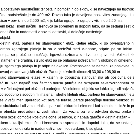
a postavitev nadstrešnic ter ostalih pomožnih objektov, ki se navezujejo na trgovski 
šina nadstrešnic je do 400 m2. Ravno tako je dovoljena postavitev zunanjega t
icer v površini do 2.500 m2, ki je lahko ograjen z ograjo v višini do 2.50 m.«
em lokacijskem načrtu Hrenovca se spremeni in dopolni tako, da se sedanji šesti 
enoti črta in nadomesti z novimi odstavki, ki določajo naslednje:
objekt:
 kletnih etaž, parterja ter stanovanjskih etaž. Kletne etaže, ki so prvenstveno
erena zgornjega platoja in so v pretežni meri vkopane, odprte pa so lahko
or pa se pretežno umeščajo trgovske oziroma storitvene dejavnosti. Velikost kl
namenjene gradnji, število etaž pa se prilagaja potrebam in v globino ni omejeno.
ju zgornjega platoja in je odprt na okolico. Prvenstveno se nameni za poslovne in
novanj v stanovanjskih etažah. Parter je okvirnih dimenzij 33,00 x 108,00 m.
ajo stanovanjske etaže, v katerih je dopustna stanovanjska ali poslovna deja
eč tri. Nad največ eno četrtino tlorisa pritličja na skrajnem severovzhodnem 
v višini največ pet etaž nad parterjem. V celotnem objektu se lahko izgradi največ 
bo sodobno s sodobnimi materiali, strehe kletnih etaž, parterja ter stanovanjskih e
e v večji meri uporabijo kot bivalne terase. Zaradi precejšnje tlorisne velikosti s
o strukturirati ali z materiali ali pa z arhitekturnimi elementi kot so balkoni, lože in
 objekta predvideni iz vseh strani. Za vozila pa je predviden dovoz preko i
oteka skozi območje Poslovne cone Jesenice, ki napaja garaže v kletnih etažah.«
skem lokacijskem načrtu Hrenovca se spremeni in dopolni tako, da se sedanji 
poslovni enoti črta in nadomesti z novim odstavkom, ki se glasi: