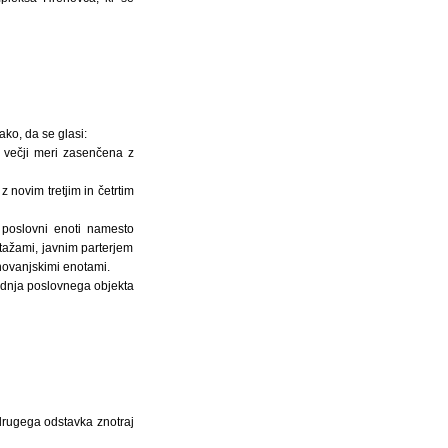
ko, da se glasi:
 večji meri zasenčena z
 novim tretjim in četrtim
 poslovni enoti namesto
tažami, javnim parterjem
novanjskimi enotami.
radnja poslovnega objekta
drugega odstavka znotraj