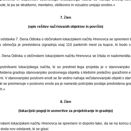
ote, ki pa se strukturno, mentalno, oblikovno in vizualno urejajo enotno.«
7. člen
(opis rešitev načrtovanih objektov in površin)
 odstavka 7. člena Odloka o občinskem lokacijskem načrtu Hrenovca se spremeni ta
območja je predvidena izgradnja vsaj 110 parkirnih mest za kupce, ki bodo v
k 7. člena Odloka o občinskem lokacijskem načrtu Hrenovca se črtata in nadomestita z
lnitvami lokacijskega načrta, ki so predmet tega projekta je v stanovanjsko
videna gradnja stanovanjsko poslovnega objekta s kletnimi pretežno garažnimi e
mi. V stanovanjsko poslovni enoti se še vedno nahaja večstanovanjski objekt s sta
, ki se preimenuje v poslovno enoto pa je namesto policijske postaje predvidena g
ih.«
8. člen
(lokacijski pogoji in usmeritve za projektiranje in gradnjo)
inskem lokacijskem načrtu Hrenovca se spremeni in dopolni tako, da se na koncu 
 doda nov odstavek, ki se glasi: