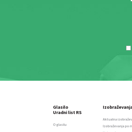
Glasilo
Izobraževanj
Uradni list RS
Aktualna izobraže
O glasilu
Izobraževanja po 