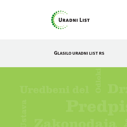
G
LASILO URADNI LIST RS