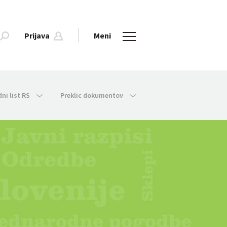
Prijava
Meni
dni list RS
Preklic dokumentov