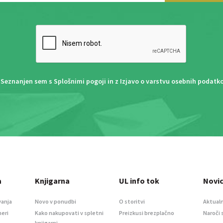
Seznanjen sem s
Splošnimi pogoji
in z
Izjavo o varstvu osebnih podatk
a
Knjigarna
UL info tok
Novi
vanja
Novo v ponudbi
O storitvi
Aktualn
meri
Kako nakupovati v spletni
Preizkusi brezplačno
Naroči 
knjigarni