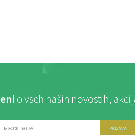
eni
o vseh naših novostih, akci
PRIJAVA