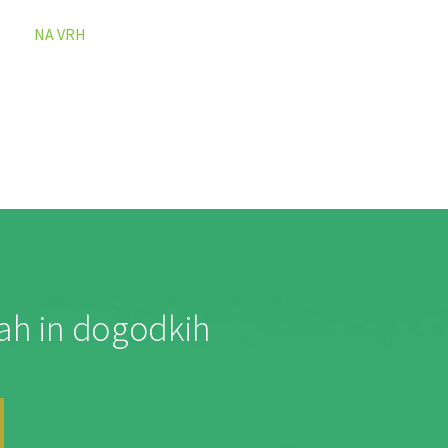
NA VRH
jah in dogodkih