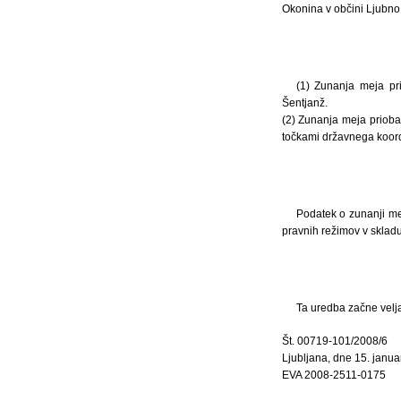
Okonina v občini Ljubno
(1) Zunanja meja pri
Šentjanž.
(2) Zunanja meja prioba
točkami državnega koordi
Podatek o zunanji mej
pravnih režimov v skladu 
Ta uredba začne velja
Št. 00719-101/2008/6
Ljubljana, dne 15. janua
EVA 2008-2511-0175