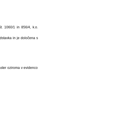
. 1060/1 in 856/4, k.o.
dstavka in je določena s
aster oziroma v evidenco