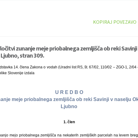
KOPIRAJ POVEZAVO
očitvi zunanje meje priobalnega zemljišča ob reki Savinji 
 Ljubno, stran 309.
stavka 14. člena Zakona o vodah (Uradni list RS, št. 67/02, 110/02 – ZGO-1, 2/04
like Slovenije izdala
U R E D B O
nanje meje priobalnega zemljišča ob reki Savinji v naselju O
Ljubno
1. člen
anjo mejo priobalnega zemljišča na nekaterih zemljiških parcelah na levem breg