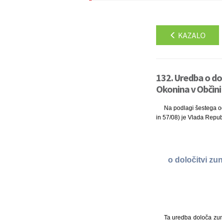
KAZALO
132. Uredba o dol
Okonina v Občini
Na podlagi šestega od
in 57/08) je Vlada Repub
o določitvi zu
Ta uredba določa zun