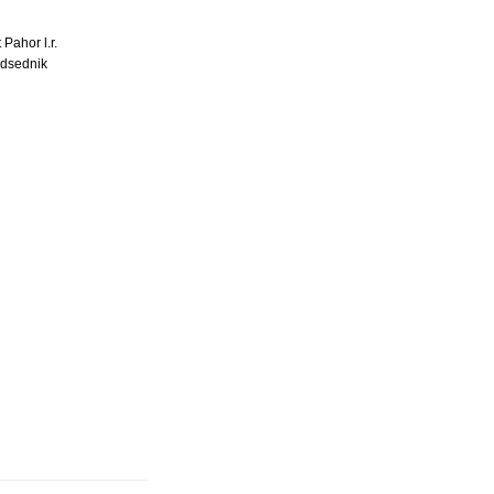
 Pahor l.r.
dsednik