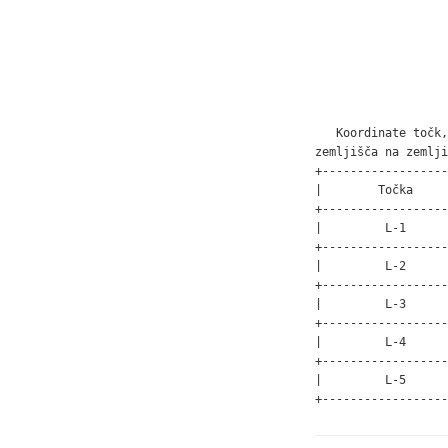
                   
   Koordinate točk,
zemljišča na zemlji
+------------------
|        Točka     
+------------------
|         L-1      
+------------------
|         L-2      
+------------------
|         L-3      
+------------------
|         L-4      
+------------------
|         L-5      
+------------------