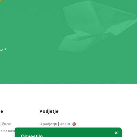
ov
. *
ce
Podjetje
|
i članki
O podjetju
About
se na novice
Kontakt
×
Obvestilo