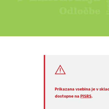
Prikazana vsebina je v skla
dostopne na
PISRS
.