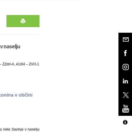
v naselju
 – ZZdrI-A, 41/04 – ZVO-1
konina v občini
u reke Savinje v naselju