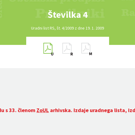
Številka 4
Uradni list RS, št. 4/2009 z dne 19. 1. 2009
du s 33. členom
ZoUL
arhivska. Izdaje uradnega lista, iz