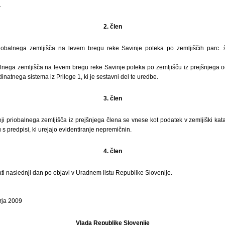
.
2. člen
obalnega zemljišča na levem bregu reke Savinje poteka po zemljiščih parc. št
lnega zemljišča na levem bregu reke Savinje poteka po zemljišču iz prejšnjega o
natnega sistema iz Priloge 1, ki je sestavni del te uredbe.
3. člen
i priobalnega zemljišča iz prejšnjega člena se vnese kot podatek v zemljiški kat
s predpisi, ki urejajo evidentiranje nepremičnin.
4. člen
ti naslednji dan po objavi v Uradnem listu Republike Slovenije.
rja 2009
Vlada Republike Slovenije