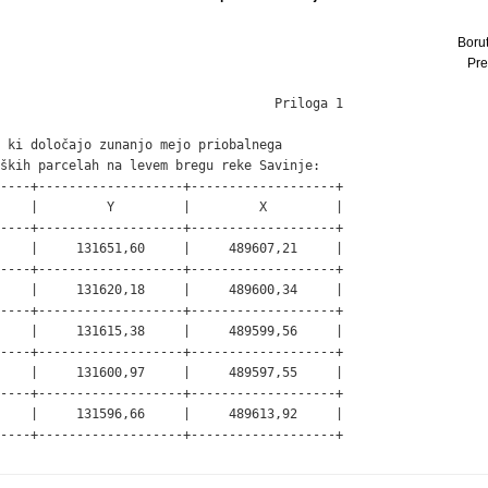
Borut
Pre
                                    Priloga 1

 ki določajo zunanjo mejo priobalnega

ških parcelah na levem bregu reke Savinje:

----+-------------------+-------------------+

    |         Y         |         X         |

----+-------------------+-------------------+

    |     131651,60     |     489607,21     |

----+-------------------+-------------------+

    |     131620,18     |     489600,34     |

----+-------------------+-------------------+

    |     131615,38     |     489599,56     |

----+-------------------+-------------------+

    |     131600,97     |     489597,55     |

----+-------------------+-------------------+

    |     131596,66     |     489613,92     |

----+-------------------+-------------------+